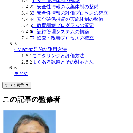
4.1
1. 安全管理体制の構築
4.2
2. 安全性情報の収集体制の整備
4.3
3. 安全性情報の評価プロセスの確立
4.4
4. 安全確保措置の実施体制の整備
4.5
5. 教育訓練プログラムの策定
4.6
6. 記録管理システムの構築
4.7
7. 監査・改善プロセスの確立
5.
GVPの効果的な運用方法
5.1
モニタリングと評価方法
5.2
よくある課題とその対応方法
6.
まとめ
すべて表示 ▼
この記事の監修者