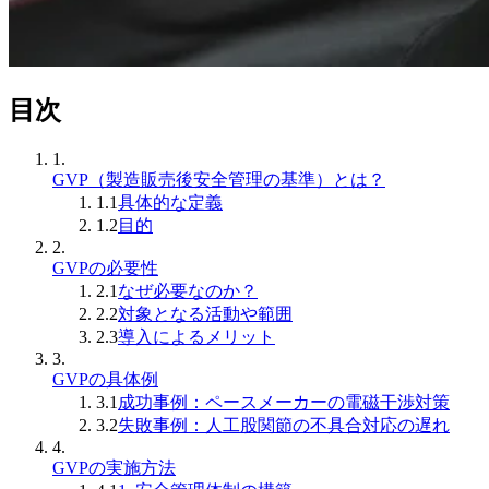
目次
1.
GVP（製造販売後安全管理の基準）とは？
1.1
具体的な定義
1.2
目的
2.
GVPの必要性
2.1
なぜ必要なのか？
2.2
対象となる活動や範囲
2.3
導入によるメリット
3.
GVPの具体例
3.1
成功事例：ペースメーカーの電磁干渉対策
3.2
失敗事例：人工股関節の不具合対応の遅れ
4.
GVPの実施方法