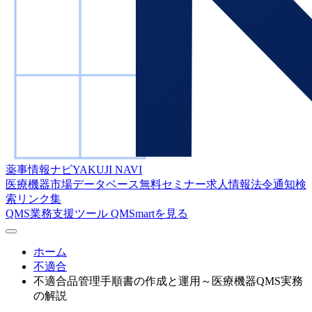
薬事情報ナビ
YAKUJI NAVI
医療機器市場データベース
無料セミナー
求人情報
法令通知検
索
リンク集
QMS業務支援ツール
QMSmartを見る
ホーム
不適合
不適合品管理手順書の作成と運用～医療機器QMS実務
の解説