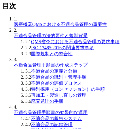
目次
1.
医療機器QMSにおける不適合品管理の重要性
2.
不適合品管理の法的要件と規制背景
2.1
QMS省令における不適合品管理の要求事項
2.2
ISO 13485:2016の関連要求事項
2.3
国際規制との整合性
3.
不適合品管理手順書の作成ステップ
3.1
不適合品の定義と分類
3.2
不適合品の識別・管理手順
3.3
不適合品の評価プロセス
3.4
特別採用（コンセッション）の手順
3.5
再加工・製造し直しの管理
3.6
廃棄処理の手順
4.
不適合品管理手順書の効果的な運用
4.1
不適合品の報告システム
4.2
不適合品の記録管理