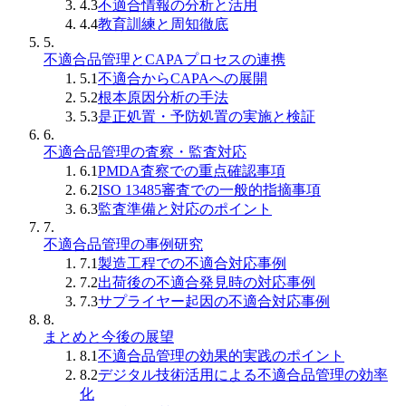
4.3
不適合情報の分析と活用
4.4
教育訓練と周知徹底
5.
不適合品管理とCAPAプロセスの連携
5.1
不適合からCAPAへの展開
5.2
根本原因分析の手法
5.3
是正処置・予防処置の実施と検証
6.
不適合品管理の査察・監査対応
6.1
PMDA査察での重点確認事項
6.2
ISO 13485審査での一般的指摘事項
6.3
監査準備と対応のポイント
7.
不適合品管理の事例研究
7.1
製造工程での不適合対応事例
7.2
出荷後の不適合発見時の対応事例
7.3
サプライヤー起因の不適合対応事例
8.
まとめと今後の展望
8.1
不適合品管理の効果的実践のポイント
8.2
デジタル技術活用による不適合品管理の効率
化