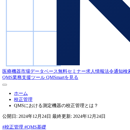
医療機器市場データベース
無料セミナー
求人情報
法令通知検
QMS業務支援ツール
QMSmartを見る
ホーム
校正管理
QMSにおける測定機器の校正管理とは？
公開日:
2024年12月24日
最終更新:
2024年12月24日
#校正管理
#QMS基礎