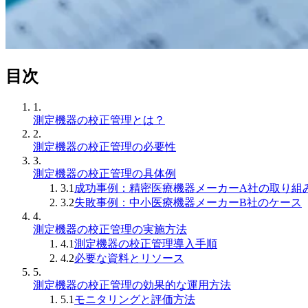
目次
1.
測定機器の校正管理とは？
2.
測定機器の校正管理の必要性
3.
測定機器の校正管理の具体例
3.1
成功事例：精密医療機器メーカーA社の取り組
3.2
失敗事例：中小医療機器メーカーB社のケース
4.
測定機器の校正管理の実施方法
4.1
測定機器の校正管理導入手順
4.2
必要な資料とリソース
5.
測定機器の校正管理の効果的な運用方法
5.1
モニタリングと評価方法