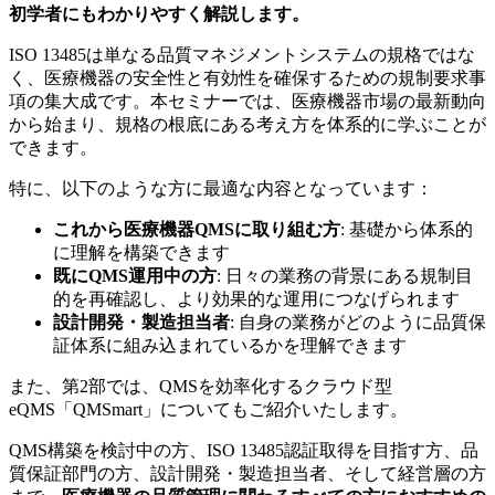
初学者にもわかりやすく解説します。
ISO 13485は単なる品質マネジメントシステムの規格ではな
く、医療機器の安全性と有効性を確保するための規制要求事
項の集大成です。本セミナーでは、医療機器市場の最新動向
から始まり、規格の根底にある考え方を体系的に学ぶことが
できます。
特に、以下のような方に最適な内容となっています：
これから医療機器QMSに取り組む方
: 基礎から体系的
に理解を構築できます
既にQMS運用中の方
: 日々の業務の背景にある規制目
的を再確認し、より効果的な運用につなげられます
設計開発・製造担当者
: 自身の業務がどのように品質保
証体系に組み込まれているかを理解できます
また、第2部では、QMSを効率化するクラウド型
eQMS「QMSmart」についてもご紹介いたします。
QMS構築を検討中の方、ISO 13485認証取得を目指す方、品
質保証部門の方、設計開発・製造担当者、そして経営層の方