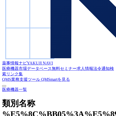
薬事情報ナビ
YAKUJI NAVI
医療機器市場データベース
無料セミナー
求人情報
法令通知検
索
リンク集
QMS業務支援ツール
QMSmartを見る
医療機器一覧
類別名称
%E5%8C%BB05%3A%E5%8