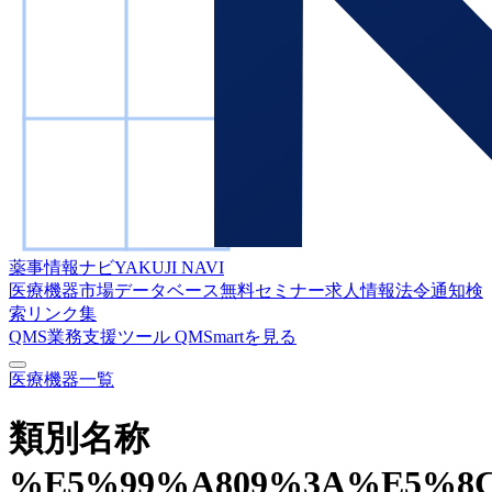
薬事情報ナビ
YAKUJI NAVI
医療機器市場データベース
無料セミナー
求人情報
法令通知検
索
リンク集
QMS業務支援ツール
QMSmartを見る
医療機器一覧
類別名称
%E5%99%A809%3A%E5%8