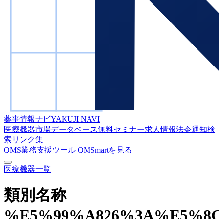
薬事情報ナビ
YAKUJI NAVI
医療機器市場データベース
無料セミナー
求人情報
法令通知検
索
リンク集
QMS業務支援ツール
QMSmartを見る
医療機器一覧
類別名称
%E5%99%A826%3A%E5%8