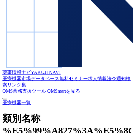
薬事情報ナビ
YAKUJI NAVI
医療機器市場データベース
無料セミナー
求人情報
法令通知検
索
リンク集
QMS業務支援ツール
QMSmartを見る
医療機器一覧
類別名称
%E5%99%A827%3A%E5%8