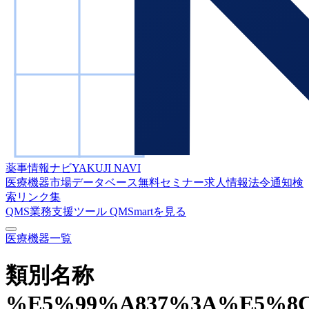
薬事情報ナビ
YAKUJI NAVI
医療機器市場データベース
無料セミナー
求人情報
法令通知検
索
リンク集
QMS業務支援ツール
QMSmartを見る
医療機器一覧
類別名称
%E5%99%A837%3A%E5%8