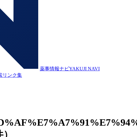
薬事情報ナビ
YAKUJI NAVI
索
リンク集
D%AF%E7%A7%91%E7%94
件）