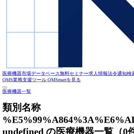
医療機器市場データベース
無料セミナー
求人情報
法令通知検
QMS業務支援ツール
QMSmartを見る
医療機器一覧
類別名称
%E5%99%A864%3A%E6%A
undefined の医療機器一覧
（0