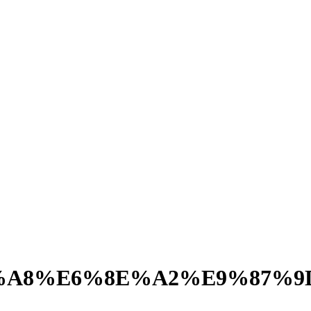
%A8%E6%8E%A2%E9%87%9