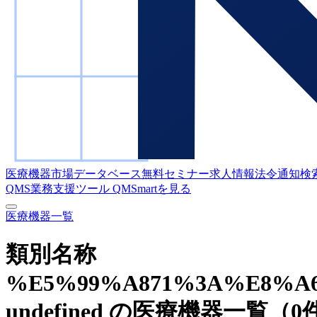
医療機器市場データベース
無料セミナー
求人情報
法令通知検
QMS業務支援ツール
QMSmartを見る
医療機器一覧
類別名称
%E5%99%A871%3A%E8%A
undefined の医療機器一覧
（0