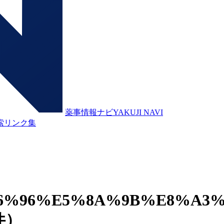
薬事情報ナビ
YAKUJI NAVI
索
リンク集
6%96%E5%8A%9B%E8%A3
件）