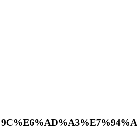
%9C%E6%AD%A3%E7%94%