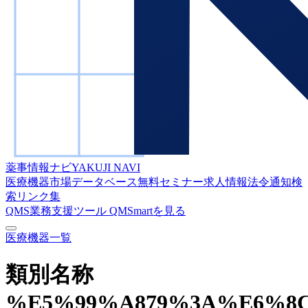
薬事情報ナビ
YAKUJI NAVI
医療機器市場データベース
無料セミナー
求人情報
法令通知検
索
リンク集
QMS業務支援ツール
QMSmartを見る
医療機器一覧
類別名称
%E5%99%A879%3A%E6%8