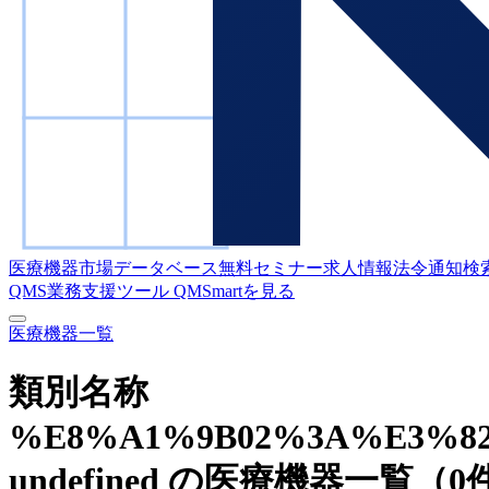
医療機器市場データベース
無料セミナー
求人情報
法令通知検
QMS業務支援ツール
QMSmartを見る
医療機器一覧
類別名称
%E8%A1%9B02%3A%E3%8
undefined の医療機器一覧
（0