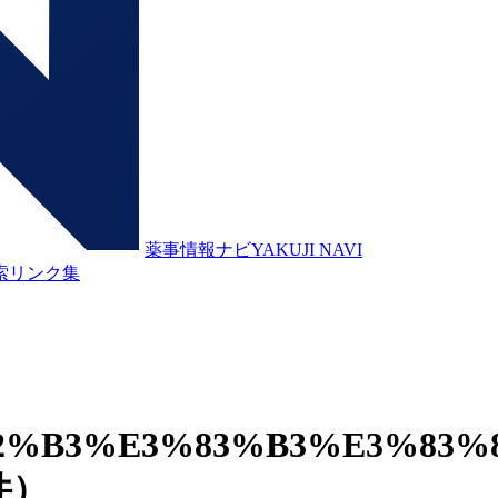
薬事情報ナビ
YAKUJI NAVI
索
リンク集
2%B3%E3%83%B3%E3%83%
件）