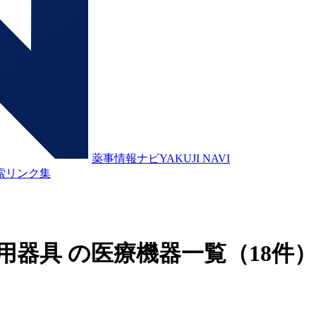
薬事情報ナビ
YAKUJI NAVI
索
リンク集
護用器具 の医療機器一覧
（18件