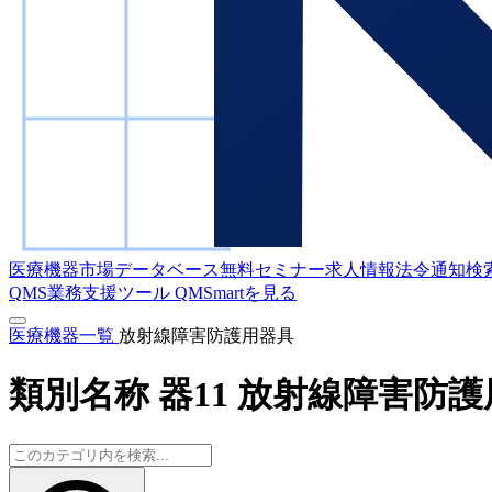
医療機器市場データベース
無料セミナー
求人情報
法令通知検
QMS業務支援ツール
QMSmartを見る
医療機器一覧
放射線障害防護用器具
類別名称
器11 放射線障害防