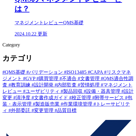
は？
マネジメントレビュー
QMS基礎
2024.10.22 更新
Category
カテゴリ
#QMS基礎
#バリデーション
#ISO13485
#CAPA
#リスクマネ
ジメント
#GVP
#購買管理
#不適合
#文書管理
#QMS適合性調
査
#教育訓練
#設計開発
#内部監査
#苦情処理
#マネジメント
レビュー
#ユーザビリティ
#製品回収
#設備・器具管理
#設計
変更
#清浄度
#文書作成ガイド
#校正管理
#附帯サービス
#包
装・表示管理
#製造販売業
#作業環境管理
#トレーサビリテ
ィ
#外部委託
#変更管理
#品質目標