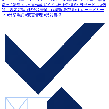
変更
#清浄度
#文書作成ガイド
#校正管理
#附帯サービス
#包
装・表示管理
#製造販売業
#作業環境管理
#トレーサビリテ
ィ
#外部委託
#変更管理
#品質目標