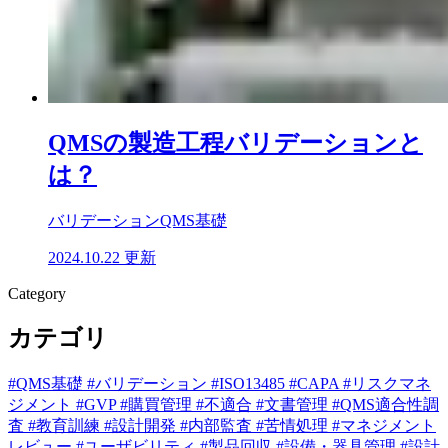
QMSの製造工程バリデーションと
は？
バリデーション
QMS基礎
2024.10.22 更新
Category
カテゴリ
#QMS基礎
#バリデーション
#ISO13485
#CAPA
#リスクマネ
ジメント
#GVP
#購買管理
#不適合
#文書管理
#QMS適合性調
査
#教育訓練
#設計開発
#内部監査
#苦情処理
#マネジメント
レビュー
#ユーザビリティ
#製品回収
#設備・器具管理
#設計