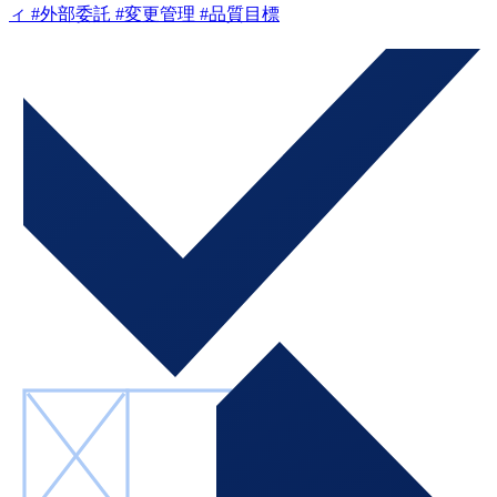
ィ
#外部委託
#変更管理
#品質目標