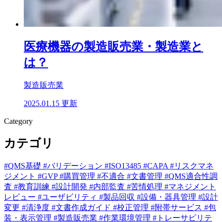
医療機器の製造販売業・製造業と
は？
製造販売業
2025.01.15 更新
Category
カテゴリ
#QMS基礎
#バリデーション
#ISO13485
#CAPA
#リスクマネ
ジメント
#GVP
#購買管理
#不適合
#文書管理
#QMS適合性調
査
#教育訓練
#設計開発
#内部監査
#苦情処理
#マネジメント
レビュー
#ユーザビリティ
#製品回収
#設備・器具管理
#設計
変更
#清浄度
#文書作成ガイド
#校正管理
#附帯サービス
#包
装・表示管理
#製造販売業
#作業環境管理
#トレーサビリテ