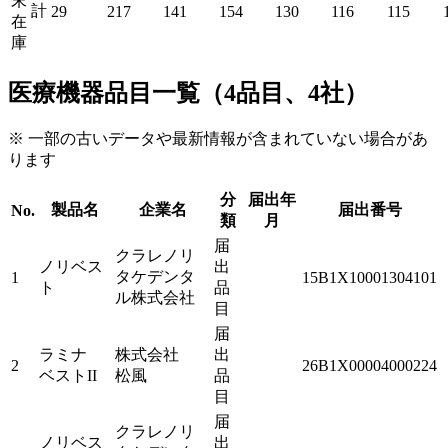
末
計
29
217
141
154
130
116
115
在
庫
医療機器品目一覧（4品目、4社）
※ 一部の古いデータや最新情報が含まれていない場合があ
ります
分
届出年
製品名
企業名
届出番号
No.
類
月
届
クラレノリ
ノリベス
出
タケデンタ
1
15B1X10001304101
ト
品
ル株式会社
目
届
ラミナ
株式会社
出
2
26B1X00004000224
ベストII
松風
品
目
届
クラレノリ
ノリベス
出