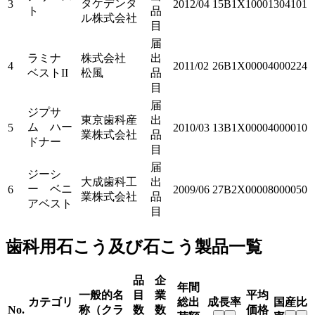
タケデンタ
3
2012/04
15B1X10001304101
ト
品
ル株式会社
目
届
ラミナ
株式会社
出
4
2011/02
26B1X00004000224
ベストII
松風
品
目
届
ジプサ
東京歯科産
出
ム ハー
5
2010/03
13B1X00004000010
業株式会社
品
ドナー
目
届
ジーシ
大成歯科工
出
ー ベニ
6
2009/06
27B2X00008000050
業株式会社
品
アベスト
目
歯科用石こう及び石こう製品一覧
品
企
年間
一般的名
目
業
平均
カテゴリ
総出
成長率
国産比
No.
称（クラ
数
数
価格