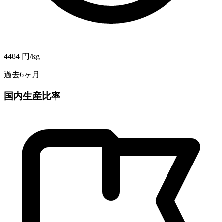
4484
円/kg
過去6ヶ月
国内生産比率