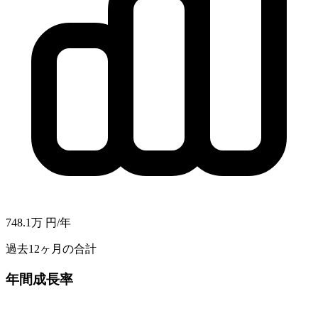
748.1万
円/年
過去12ヶ月の合計
年間成長率