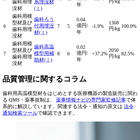
円/kg
歯科用埋
系埋没材
年
没材
(Ⅰ)
歯科用模
歯科ろう
0.04
型材及び
1368
億円/
付用埋没
6
7
5
-1.9%
100.0%
円/kg
歯科用埋
年
材
(Ⅰ)
没材
歯科用模
歯科高温
0.02
型材及び
2050
億円/
模型用補
7
8
6
+37.2%
82.5%
円/kg
歯科用埋
年
助材
(Ⅰ)
没材
品質管理に関するコラム
歯科用高温模型材をはじめとする医療機器の製造販売に関わ
る QMS・薬事規制は、
薬事情報ナビの専門家監修記事
で体
系的に解説しています。関連する法令・通知の原文は
法令
通知検索ツール
で確認できます。