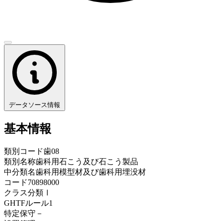
データソース情報
基本情報
類別コード
歯08
類別名称
歯科用石こう及び石こう製品
中分類名
歯科用模型材及び歯科用埋没材
コード
70898000
クラス分類
Ⅰ
GHTFルール
1
特定保守
－