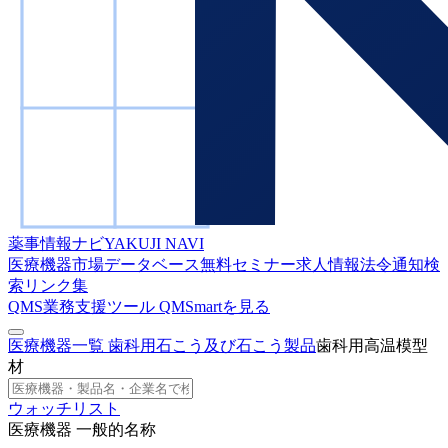
薬事情報ナビ
YAKUJI NAVI
医療機器市場データベース
無料セミナー
求人情報
法令通知検
索
リンク集
QMS業務支援ツール
QMSmartを見る
医療機器一覧
歯科用石こう及び石こう製品
歯科用高温模型
材
ウォッチリスト
医療機器 一般的名称