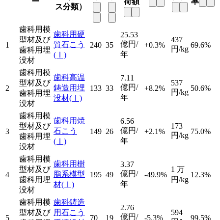
ー
荷額
率
ス分類）
歯科用模
歯科用硬
25.53
型材及び
437
億円/
質石こう
1
240
35
+0.3%
69.6%
円/kg
歯科用埋
年
(Ⅰ)
没材
歯科用模
歯科高温
7.11
型材及び
537
億円/
鋳造用埋
2
133
33
+8.2%
50.6%
円/kg
歯科用埋
年
没材
(Ⅰ)
没材
歯科用模
歯科用焼
6.56
型材及び
173
億円/
石こう
3
149
26
+2.1%
75.0%
円/kg
歯科用埋
年
(Ⅰ)
没材
歯科用模
歯科用樹
3.37
型材及び
1
万
億円/
脂系模型
4
195
49
-49.9%
12.3%
歯科用埋
円/kg
年
材
(Ⅰ)
没材
歯科用模
歯科鋳造
2.76
型材及び
用石こう
594
億円/
5
70
19
-5.3%
99.5%