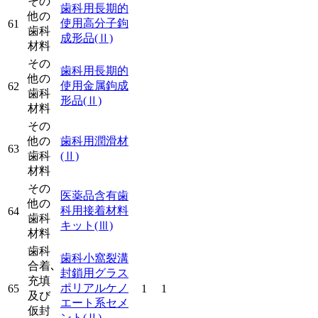
その
歯科用長期的
他の
使用高分子鉤
61
歯科
成形品
(Ⅱ)
材料
その
歯科用長期的
他の
使用金属鉤成
62
歯科
形品
(Ⅱ)
材料
その
他の
歯科用潤滑材
63
歯科
(Ⅱ)
材料
その
医薬品含有歯
他の
科用接着材料
64
歯科
キット
(Ⅲ)
材料
歯科
歯科小窩裂溝
合着､
封鎖用グラス
充填
ポリアルケノ
65
1
1
及び
エート系セメ
仮封
ント
(Ⅱ)