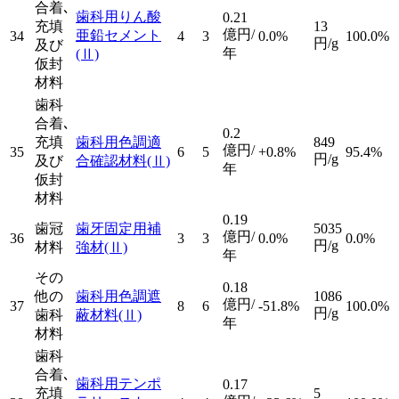
合着､
歯科用りん酸
0.21
充填
13
億円/
亜鉛セメント
34
4
3
0.0%
100.0%
円/g
及び
年
(Ⅱ)
仮封
材料
歯科
合着､
0.2
充填
歯科用色調適
849
億円/
35
6
5
+0.8%
95.4%
円/g
及び
合確認材料
(Ⅱ)
年
仮封
材料
0.19
歯冠
歯牙固定用補
5035
億円/
36
3
3
0.0%
0.0%
円/g
材料
強材
(Ⅱ)
年
その
0.18
他の
歯科用色調遮
1086
億円/
37
8
6
-51.8%
100.0%
円/g
歯科
蔽材料
(Ⅱ)
年
材料
歯科
合着､
歯科用テンポ
0.17
充填
5