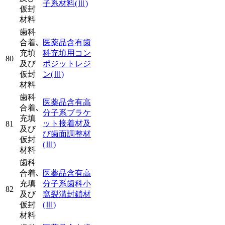
子系材料
(Ⅲ)
仮封
材料
歯科
合着､
医薬品含有歯
充填
科充填用コン
80
及び
ポジットレジ
仮封
ン
(Ⅲ)
材料
歯科
医薬品含有高
合着､
分子系ブラケ
充填
ット接着材及
81
及び
び歯面調整材
仮封
(Ⅲ)
材料
歯科
合着､
医薬品含有高
充填
分子系歯科小
82
及び
窩裂溝封鎖材
仮封
(Ⅲ)
材料