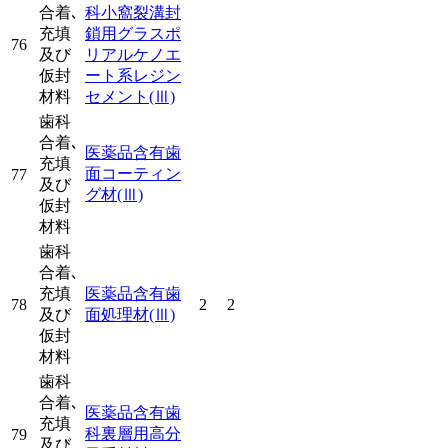
合着､
科小窩裂溝封
充填
鎖用グラスポ
76
及び
リアルケノエ
仮封
ート系レジン
材料
セメント
(Ⅲ)
歯科
合着､
医薬品含有歯
充填
面コーティン
77
及び
グ材
(Ⅲ)
仮封
材料
歯科
合着､
充填
医薬品含有歯
78
2
2
及び
面処理材
(Ⅲ)
仮封
材料
歯科
合着､
医薬品含有歯
充填
科裏層用高分
79
及び