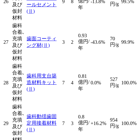
億円/
26
9
8
-13.8%
99.5%
円/g
及び
ールセメント
年
仮封
(Ⅱ)
材料
歯科
合着､
0.93
充填
歯面コーティ
70
億円/
27
3
2
-43.6%
99.9%
円/g
及び
ング材
(Ⅱ)
年
仮封
材料
歯科
合着､
歯科用支台築
0.81
充填
527
億円/
造材料キット
28
7
4
0.0%
100.0%
円/g
及び
年
(Ⅱ)
仮封
材料
歯科
合着､
歯科動揺歯固
0.8
充填
954
億円/
定用接着材料
29
7
3
+16.2%
100.0%
円/g
及び
年
(Ⅱ)
仮封
材料