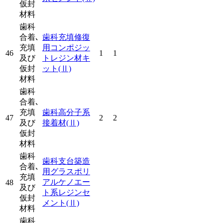
仮封
材料
歯科
合着､
歯科充填修復
充填
用コンポジッ
46
1
1
及び
トレジン材キ
仮封
ット
(Ⅱ)
材料
歯科
合着､
充填
歯科高分子系
47
2
2
及び
接着材
(Ⅱ)
仮封
材料
歯科
歯科支台築造
合着､
用グラスポリ
充填
アルケノエー
48
及び
ト系レジンセ
仮封
メント
(Ⅱ)
材料
歯科