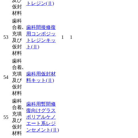
及び
トレジン
(Ⅱ)
仮封
材料
歯科
合着､
歯科間接修復
充填
用コンポジッ
53
1
1
及び
トレジンキッ
仮封
ト
(Ⅱ)
材料
歯科
合着､
充填
歯科用仮封材
54
及び
料キット
(Ⅱ)
仮封
材料
歯科
歯科用暫間修
合着､
復向けグラス
充填
ポリアルケノ
55
及び
エート系レジ
仮封
ンセメント
(Ⅱ)
材料