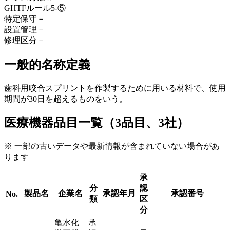
GHTFルール
5-⑤
特定保守
－
設置管理
－
修理区分
－
一般的名称定義
歯科用咬合スプリントを作製するために用いる材料で、使用
期間が30日を超えるものをいう。
医療機器品目一覧（3品目、3社）
※ 一部の古いデータや最新情報が含まれていない場合があ
ります
承
分
認
製品名
企業名
承認年月
承認番号
No.
類
区
分
亀水化
承