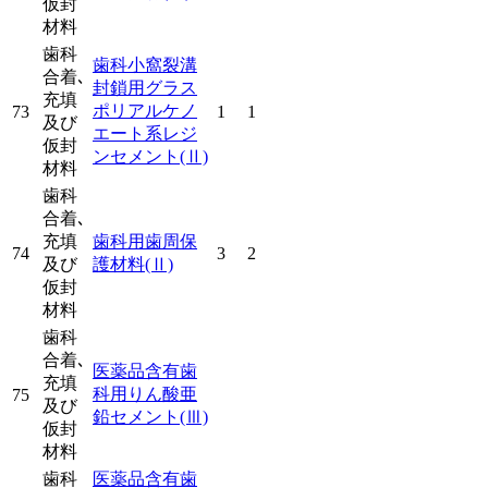
仮封
材料
歯科
歯科小窩裂溝
合着､
封鎖用グラス
充填
ポリアルケノ
73
1
1
及び
エート系レジ
仮封
ンセメント
(Ⅱ)
材料
歯科
合着､
充填
歯科用歯周保
74
3
2
及び
護材料
(Ⅱ)
仮封
材料
歯科
合着､
医薬品含有歯
充填
科用りん酸亜
75
及び
鉛セメント
(Ⅲ)
仮封
材料
歯科
医薬品含有歯