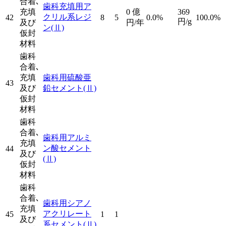
合着､
歯科充填用ア
充填
0
億
369
クリル系レジ
42
8
5
0.0%
100.0%
円/g
及び
円/年
ン
(Ⅱ)
仮封
材料
歯科
合着､
充填
歯科用硫酸亜
43
及び
鉛セメント
(Ⅱ)
仮封
材料
歯科
合着､
歯科用アルミ
充填
ン酸セメント
44
及び
(Ⅱ)
仮封
材料
歯科
合着､
歯科用シアノ
充填
アクリレート
45
1
1
及び
系セメント
(Ⅱ)