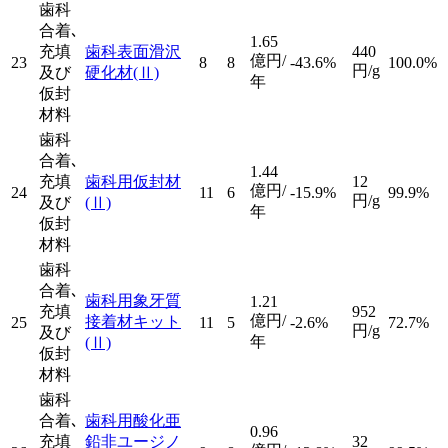
歯科
合着､
1.65
充填
歯科表面滑沢
440
億円/
23
8
8
-43.6%
100.0%
円/g
及び
硬化材
(Ⅱ)
年
仮封
材料
歯科
合着､
1.44
充填
歯科用仮封材
12
億円/
24
11
6
-15.9%
99.9%
円/g
及び
(Ⅱ)
年
仮封
材料
歯科
合着､
歯科用象牙質
1.21
充填
952
億円/
接着材キット
25
11
5
-2.6%
72.7%
円/g
及び
年
(Ⅱ)
仮封
材料
歯科
合着､
歯科用酸化亜
0.96
充填
鉛非ユージノ
32