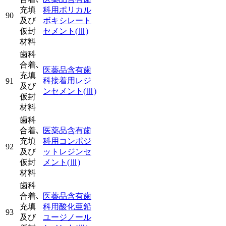
充填
科用ポリカル
90
及び
ボキシレート
仮封
セメント
(Ⅲ)
材料
歯科
合着､
医薬品含有歯
充填
科接着用レジ
91
及び
ンセメント
(Ⅲ)
仮封
材料
歯科
合着､
医薬品含有歯
充填
科用コンポジ
92
及び
ットレジンセ
仮封
メント
(Ⅲ)
材料
歯科
合着､
医薬品含有歯
充填
科用酸化亜鉛
93
及び
ユージノール