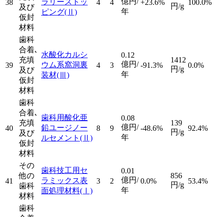
億円/
ラリーストッ
38
4
4
+23.6%
100.0%
円/g
及び
年
ピング
(Ⅱ)
仮封
材料
歯科
合着､
水酸化カルシ
0.12
充填
1412
億円/
ウム系窩洞裏
39
4
3
-91.3%
0.0%
円/g
及び
年
装材
(Ⅲ)
仮封
材料
歯科
合着､
歯科用酸化亜
0.08
充填
139
億円/
鉛ユージノー
40
8
9
-48.6%
92.4%
円/g
及び
年
ルセメント
(Ⅱ)
仮封
材料
その
歯科技工用セ
0.01
他の
856
億円/
ラミックス表
41
3
2
0.0%
53.4%
円/g
歯科
年
面処理材料
(Ⅰ)
材料
歯科