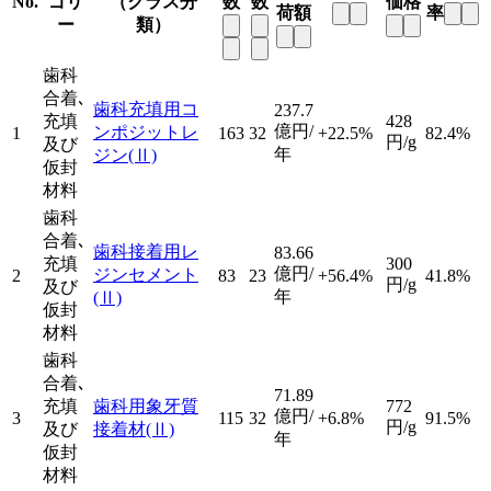
No.
ゴリ
（クラス分
数
数
価格
荷額
率
ー
類）
歯科
合着､
歯科充填用コ
237.7
充填
428
億円/
ンポジットレ
1
163
32
+22.5%
82.4%
円/g
及び
年
ジン
(Ⅱ)
仮封
材料
歯科
合着､
歯科接着用レ
83.66
充填
300
億円/
ジンセメント
2
83
23
+56.4%
41.8%
円/g
及び
年
(Ⅱ)
仮封
材料
歯科
合着､
71.89
充填
歯科用象牙質
772
億円/
3
115
32
+6.8%
91.5%
円/g
及び
接着材
(Ⅱ)
年
仮封
材料