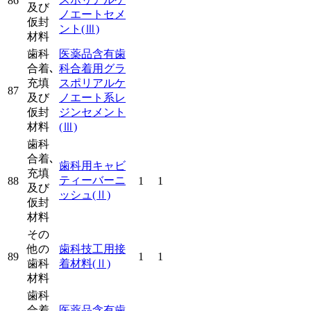
86
及び
ノエートセメ
仮封
ント
(Ⅲ)
材料
歯科
医薬品含有歯
合着､
科合着用グラ
充填
スポリアルケ
87
及び
ノエート系レ
仮封
ジンセメント
材料
(Ⅲ)
歯科
合着､
歯科用キャビ
充填
ティーバーニ
88
1
1
及び
ッシュ
(Ⅱ)
仮封
材料
その
他の
歯科技工用接
89
1
1
歯科
着材料
(Ⅱ)
材料
歯科
合着､
医薬品含有歯