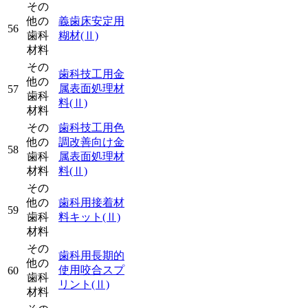
その
他の
義歯床安定用
56
歯科
糊材
(Ⅱ)
材料
その
歯科技工用金
他の
属表面処理材
57
歯科
料
(Ⅱ)
材料
その
歯科技工用色
他の
調改善向け金
58
歯科
属表面処理材
材料
料
(Ⅱ)
その
他の
歯科用接着材
59
歯科
料キット
(Ⅱ)
材料
その
歯科用長期的
他の
使用咬合スプ
60
歯科
リント
(Ⅱ)
材料