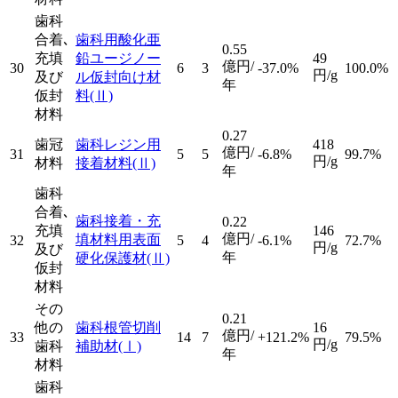
歯科
合着､
歯科用酸化亜
0.55
充填
鉛ユージノー
49
億円/
30
6
3
-37.0%
100.0%
円/g
及び
ル仮封向け材
年
仮封
料
(Ⅱ)
材料
0.27
歯冠
歯科レジン用
418
億円/
31
5
5
-6.8%
99.7%
円/g
材料
接着材料
(Ⅱ)
年
歯科
合着､
歯科接着・充
0.22
充填
146
億円/
填材料用表面
32
5
4
-6.1%
72.7%
円/g
及び
年
硬化保護材
(Ⅱ)
仮封
材料
その
0.21
他の
歯科根管切削
16
億円/
33
14
7
+121.2%
79.5%
円/g
歯科
補助材
(Ⅰ)
年
材料
歯科