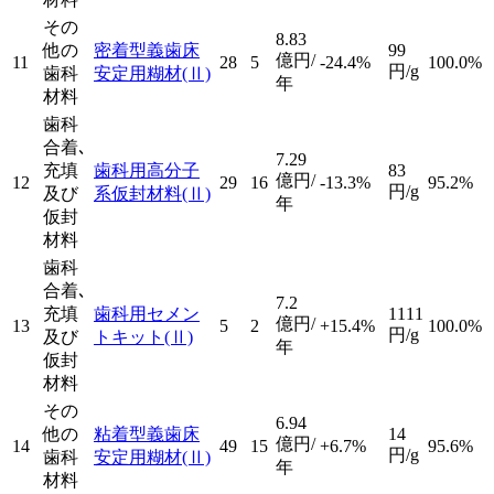
その
8.83
他の
密着型義歯床
99
億円/
11
28
5
-24.4%
100.0%
円/g
歯科
安定用糊材
(Ⅱ)
年
材料
歯科
合着､
7.29
充填
歯科用高分子
83
億円/
12
29
16
-13.3%
95.2%
円/g
及び
系仮封材料
(Ⅱ)
年
仮封
材料
歯科
合着､
7.2
充填
歯科用セメン
1111
億円/
13
5
2
+15.4%
100.0%
円/g
及び
トキット
(Ⅱ)
年
仮封
材料
その
6.94
他の
粘着型義歯床
14
億円/
14
49
15
+6.7%
95.6%
円/g
歯科
安定用糊材
(Ⅱ)
年
材料