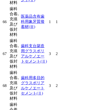
材料
歯科
合着､
医薬品含有歯
充填
科用象牙質接
66
1
1
及び
着材
(Ⅲ)
仮封
材料
歯科
合着､
歯科支台築造
充填
用グラスポリ
67
3
2
及び
アルケノエー
仮封
トセメント
(Ⅱ)
材料
歯科
合着､
歯科用多目的
充填
グラスポリア
68
3
2
及び
ルケノエート
仮封
セメント
(Ⅱ)
材料
歯科
合着､