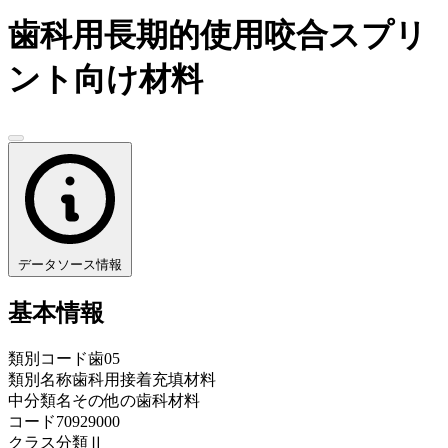
歯科用長期的使用咬合スプリ
ント向け材料
データソース情報
基本情報
類別コード
歯05
類別名称
歯科用接着充填材料
中分類名
その他の歯科材料
コード
70929000
クラス分類
Ⅱ