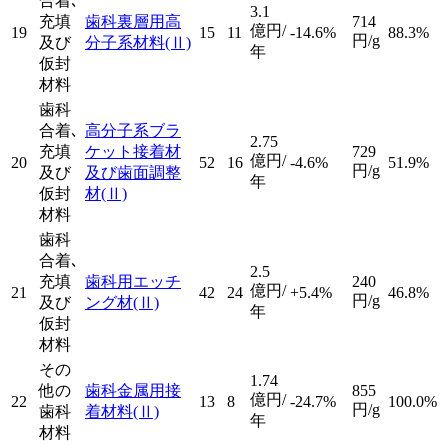
合着､
3.1
充填
歯科裏層用高
714
億円/
19
15
11
-14.6%
88.3%
円/g
及び
分子系材料
(Ⅱ)
年
仮封
材料
歯科
合着､
高分子系ブラ
2.75
充填
ケット接着材
729
億円/
20
52
16
-4.6%
51.9%
円/g
及び
及び歯面調整
年
仮封
材
(Ⅱ)
材料
歯科
合着､
2.5
充填
歯科用エッチ
240
億円/
21
42
24
+5.4%
46.8%
円/g
及び
ング材
(Ⅱ)
年
仮封
材料
その
1.74
他の
歯科金属用接
855
億円/
22
13
8
-24.7%
100.0%
円/g
歯科
着材料
(Ⅱ)
年
材料