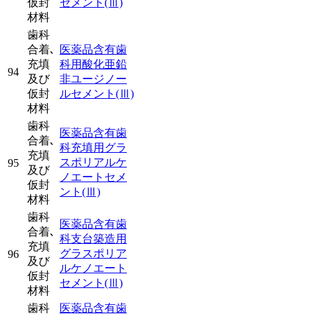
仮封
セメント
(Ⅲ)
材料
歯科
合着､
医薬品含有歯
充填
科用酸化亜鉛
94
及び
非ユージノー
仮封
ルセメント
(Ⅲ)
材料
歯科
医薬品含有歯
合着､
科充填用グラ
充填
スポリアルケ
95
及び
ノエートセメ
仮封
ント
(Ⅲ)
材料
歯科
医薬品含有歯
合着､
科支台築造用
充填
グラスポリア
96
及び
ルケノエート
仮封
セメント
(Ⅲ)
材料
歯科
医薬品含有歯