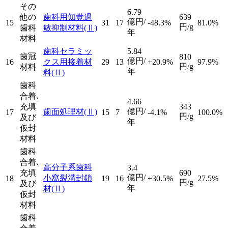
その
6.79
他の
歯科用知覚過
639
億円/
15
31
17
-48.3%
81.0%
円/g
歯科
敏抑制材料
(Ⅱ)
年
材料
歯科セラミッ
5.84
歯冠
810
億円/
16
クス用接着材
29
13
+20.9%
97.9%
円/g
材料
年
料
(Ⅱ)
歯科
合着､
4.66
充填
343
億円/
歯面処理材
(Ⅱ)
17
15
7
-4.1%
100.0%
円/g
及び
年
仮封
材料
歯科
合着､
高分子系歯科
3.4
充填
690
億円/
小窩裂溝封鎖
18
19
16
+30.5%
27.5%
円/g
及び
年
材
(Ⅱ)
仮封
材料
歯科