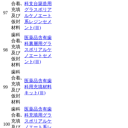
合着､
科支台築造用
充填
グラスポリア
97
及び
ルケノエート
仮封
系レジンセメ
材料
ント
(Ⅲ)
歯科
医薬品含有歯
合着､
科裏層用グラ
充填
スポリアルケ
98
及び
ノエートセメ
仮封
ント
(Ⅲ)
材料
歯科
合着､
医薬品含有歯
充填
科用充填材料
99
及び
キット
(Ⅲ)
仮封
材料
歯科
医薬品含有歯
合着､
科充填用グラ
充填
スポリアルケ
100
及び
ノエート系レ