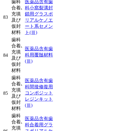
歯科
医薬品含有歯
合着､
科小窩裂溝封
充填
鎖用グラスポ
83
及び
リアルケノエ
仮封
ート系セメン
材料
ト
(Ⅲ)
歯科
合着､
医薬品含有歯
充填
科用覆髄材料
84
及び
(Ⅲ)
仮封
材料
歯科
医薬品含有歯
合着､
科間接修復用
充填
コンポジット
85
及び
レジンキット
仮封
(Ⅲ)
材料
歯科
医薬品含有歯
合着､
科合着用グラ
充填
スポリアルケ