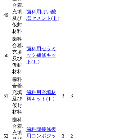
合着､
充填
歯科用けい酸
49
及び
塩セメント
(Ⅱ)
仮封
材料
歯科
合着､
歯科用セラミ
充填
ック補修キッ
50
及び
ト
(Ⅱ)
仮封
材料
歯科
合着､
充填
歯科用充填材
51
3
3
及び
料キット
(Ⅱ)
仮封
材料
歯科
合着､
歯科間接修復
充填
用コンポジッ
52
3
2