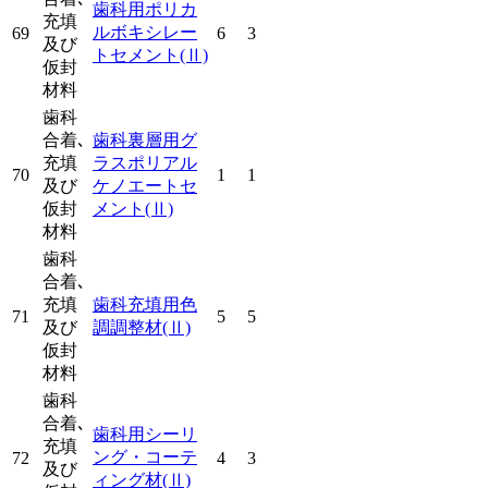
歯科用ポリカ
充填
ルボキシレー
69
6
3
及び
トセメント
(Ⅱ)
仮封
材料
歯科
合着､
歯科裏層用グ
充填
ラスポリアル
70
1
1
及び
ケノエートセ
仮封
メント
(Ⅱ)
材料
歯科
合着､
充填
歯科充填用色
71
5
5
及び
調調整材
(Ⅱ)
仮封
材料
歯科
合着､
歯科用シーリ
充填
ング・コーテ
72
4
3
及び
ィング材
(Ⅱ)