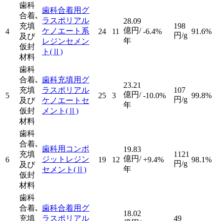
歯科
歯科合着用グ
合着､
ラスポリアル
28.09
充填
198
億円/
ケノエート系
4
24
11
-6.4%
91.6%
円/g
及び
年
レジンセメン
仮封
ト
(Ⅱ)
材料
歯科
合着､
歯科充填用グ
23.21
充填
ラスポリアル
107
億円/
5
25
3
-10.0%
99.8%
円/g
及び
ケノエートセ
年
仮封
メント
(Ⅱ)
材料
歯科
合着､
歯科用コンポ
19.83
充填
1121
億円/
ジットレジン
6
19
12
+9.4%
98.1%
円/g
及び
年
セメント
(Ⅱ)
仮封
材料
歯科
合着､
歯科合着用グ
18.02
充填
ラスポリアル
49