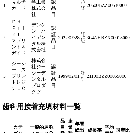
マルチ
学工業
認
承
1
20600BZZ00530000
ガード
株式会
品
認
社
目
ＤＨ
デンケ
Ｐｒｉ
認
ン・ハ
ｎｔ
証
認
イデン
2
2022/07/28
304AHBZX00018000
スプリ
品
証
タル株
ント＆
目
式会社
ガイド
株式会
ジーシ
社ジー
認
ー ス
シーデ
証
認
プリン
3
1999/02/01
21100BZZ00055000
ンタル
品
証
トレジ
プロダ
目
ンＬＣ
クツ
歯科用接着充填材料一覧
品
企
年間
カテ
一般的名称
目
業
平均
総出
成長率
国産比