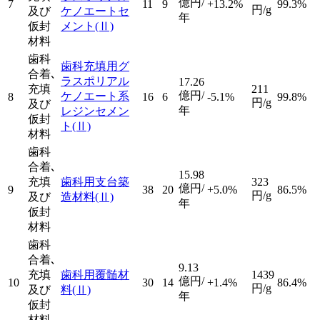
億円/
7
11
9
+13.2%
99.3%
円/g
及び
ケノエートセ
年
仮封
メント
(Ⅱ)
材料
歯科
歯科充填用グ
合着､
ラスポリアル
17.26
充填
211
億円/
ケノエート系
8
16
6
-5.1%
99.8%
円/g
及び
年
レジンセメン
仮封
ト
(Ⅱ)
材料
歯科
合着､
15.98
充填
歯科用支台築
323
億円/
9
38
20
+5.0%
86.5%
円/g
及び
造材料
(Ⅱ)
年
仮封
材料
歯科
合着､
9.13
充填
歯科用覆髄材
1439
億円/
10
30
14
+1.4%
86.4%
円/g
及び
料
(Ⅱ)
年
仮封
材料