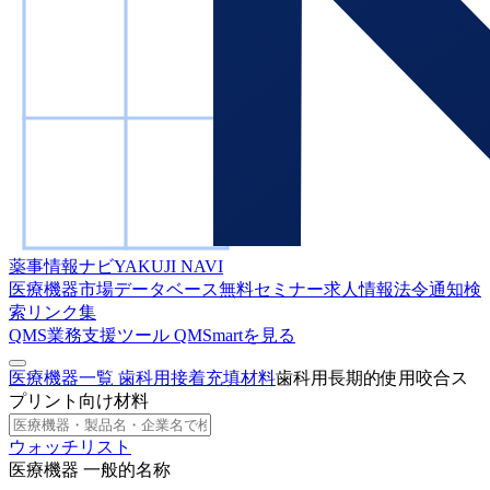
薬事情報ナビ
YAKUJI NAVI
医療機器市場データベース
無料セミナー
求人情報
法令通知検
索
リンク集
QMS業務支援ツール
QMSmartを見る
医療機器一覧
歯科用接着充填材料
歯科用長期的使用咬合ス
プリント向け材料
ウォッチリスト
医療機器 一般的名称