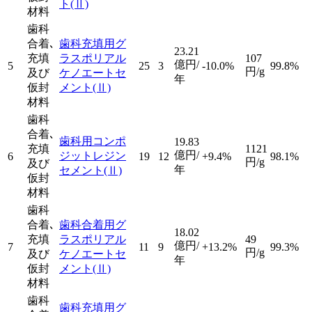
ト
(Ⅱ)
材料
歯科
合着､
歯科充填用グ
23.21
充填
ラスポリアル
107
億円/
5
25
3
-10.0%
99.8%
円/g
及び
ケノエートセ
年
仮封
メント
(Ⅱ)
材料
歯科
合着､
歯科用コンポ
19.83
充填
1121
億円/
ジットレジン
6
19
12
+9.4%
98.1%
円/g
及び
年
セメント
(Ⅱ)
仮封
材料
歯科
合着､
歯科合着用グ
18.02
充填
ラスポリアル
49
億円/
7
11
9
+13.2%
99.3%
円/g
及び
ケノエートセ
年
仮封
メント
(Ⅱ)
材料
歯科
歯科充填用グ