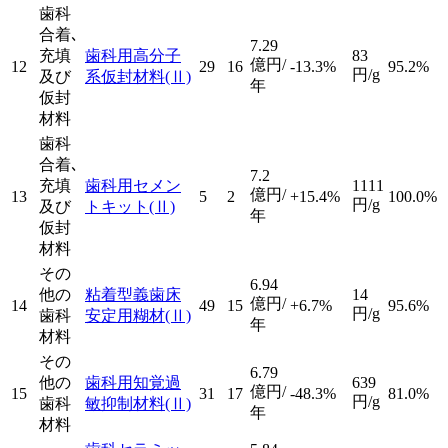
歯科
合着､
7.29
充填
歯科用高分子
83
億円/
12
29
16
-13.3%
95.2%
円/g
及び
系仮封材料
(Ⅱ)
年
仮封
材料
歯科
合着､
7.2
充填
歯科用セメン
1111
億円/
13
5
2
+15.4%
100.0%
円/g
及び
トキット
(Ⅱ)
年
仮封
材料
その
6.94
他の
粘着型義歯床
14
億円/
14
49
15
+6.7%
95.6%
円/g
歯科
安定用糊材
(Ⅱ)
年
材料
その
6.79
他の
歯科用知覚過
639
億円/
15
31
17
-48.3%
81.0%
円/g
歯科
敏抑制材料
(Ⅱ)
年
材料