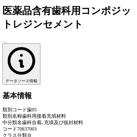
医薬品含有歯科用コンポジッ
トレジンセメント
データソース情報
基本情報
類別コード
歯05
類別名称
歯科用接着充填材料
中分類名
歯科合着､充填及び仮封材料
コード
70837003
クラス分類
Ⅲ