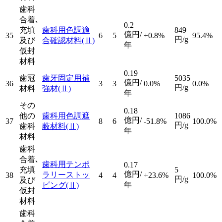
歯科
合着､
0.2
充填
歯科用色調適
849
億円/
35
6
5
+0.8%
95.4%
円/g
及び
合確認材料
(Ⅱ)
年
仮封
材料
0.19
歯冠
歯牙固定用補
5035
億円/
36
3
3
0.0%
0.0%
円/g
材料
強材
(Ⅱ)
年
その
0.18
他の
歯科用色調遮
1086
億円/
37
8
6
-51.8%
100.0%
円/g
歯科
蔽材料
(Ⅱ)
年
材料
歯科
合着､
歯科用テンポ
0.17
充填
5
億円/
ラリーストッ
38
4
4
+23.6%
100.0%
円/g
及び
年
ピング
(Ⅱ)
仮封
材料
歯科