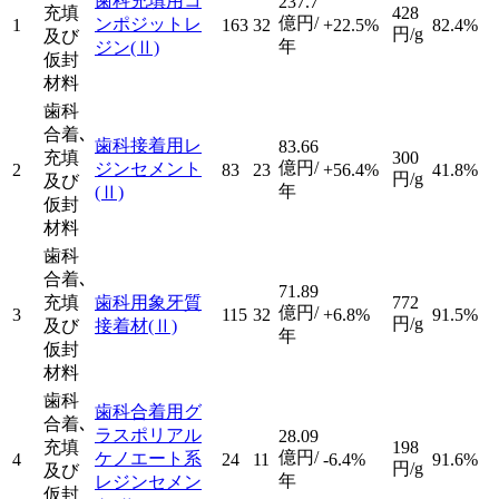
歯科充填用コ
237.7
充填
428
億円/
ンポジットレ
1
163
32
+22.5%
82.4%
円/g
及び
年
ジン
(Ⅱ)
仮封
材料
歯科
合着､
歯科接着用レ
83.66
充填
300
億円/
ジンセメント
2
83
23
+56.4%
41.8%
円/g
及び
年
(Ⅱ)
仮封
材料
歯科
合着､
71.89
充填
歯科用象牙質
772
億円/
3
115
32
+6.8%
91.5%
円/g
及び
接着材
(Ⅱ)
年
仮封
材料
歯科
歯科合着用グ
合着､
ラスポリアル
28.09
充填
198
億円/
ケノエート系
4
24
11
-6.4%
91.6%
円/g
及び
年
レジンセメン
仮封