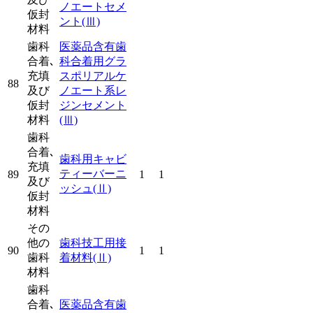
ノエートセメ
仮封
ント
(Ⅲ)
材料
歯科
医薬品含有歯
合着､
科合着用グラ
充填
スポリアルケ
88
及び
ノエート系レ
仮封
ジンセメント
材料
(Ⅲ)
歯科
合着､
歯科用キャビ
充填
ティーバーニ
89
1
1
及び
ッシュ
(Ⅱ)
仮封
材料
その
他の
歯科技工用接
90
1
1
歯科
着材料
(Ⅱ)
材料
歯科
合着､
医薬品含有歯