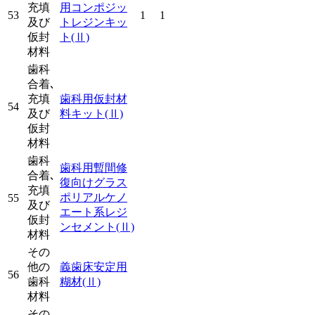
充填
用コンポジッ
53
1
1
及び
トレジンキッ
仮封
ト
(Ⅱ)
材料
歯科
合着､
充填
歯科用仮封材
54
及び
料キット
(Ⅱ)
仮封
材料
歯科
歯科用暫間修
合着､
復向けグラス
充填
ポリアルケノ
55
及び
エート系レジ
仮封
ンセメント
(Ⅱ)
材料
その
他の
義歯床安定用
56
歯科
糊材
(Ⅱ)
材料
その