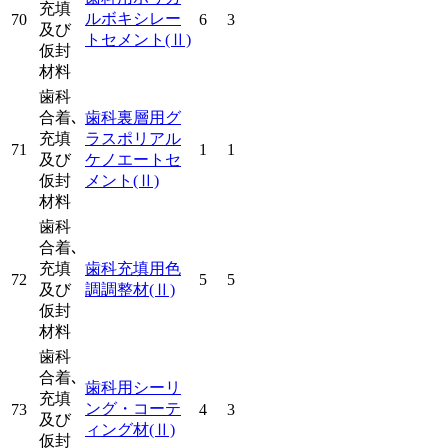
充填
ルボキシレー
70
6
3
及び
トセメント
(Ⅱ)
仮封
材料
歯科
合着､
歯科裏層用グ
充填
ラスポリアル
71
1
1
及び
ケノエートセ
仮封
メント
(Ⅱ)
材料
歯科
合着､
充填
歯科充填用色
72
5
5
及び
調調整材
(Ⅱ)
仮封
材料
歯科
合着､
歯科用シーリ
充填
ング・コーテ
73
4
3
及び
ィング材
(Ⅱ)
仮封