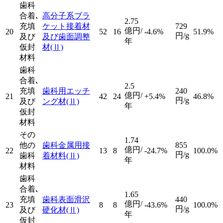
歯科
合着､
高分子系ブラ
2.75
充填
ケット接着材
729
億円/
20
52
16
-4.6%
51.9%
円/g
及び
及び歯面調整
年
仮封
材
(Ⅱ)
材料
歯科
合着､
2.5
充填
歯科用エッチ
240
億円/
21
42
24
+5.4%
46.8%
円/g
及び
ング材
(Ⅱ)
年
仮封
材料
その
1.74
他の
歯科金属用接
855
億円/
22
13
8
-24.7%
100.0%
円/g
歯科
着材料
(Ⅱ)
年
材料
歯科
合着､
1.65
充填
歯科表面滑沢
440
億円/
23
8
8
-43.6%
100.0%
円/g
及び
硬化材
(Ⅱ)
年
仮封