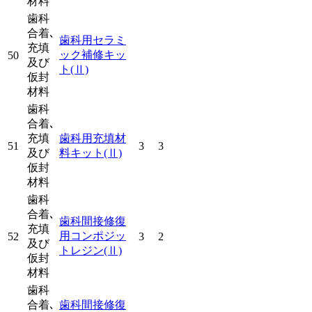
材料
歯科
合着､
歯科用セラミ
充填
ック補修キッ
50
及び
ト
(Ⅱ)
仮封
材料
歯科
合着､
充填
歯科用充填材
51
3
3
及び
料キット
(Ⅱ)
仮封
材料
歯科
合着､
歯科間接修復
充填
用コンポジッ
52
3
2
及び
トレジン
(Ⅱ)
仮封
材料
歯科
合着､
歯科間接修復