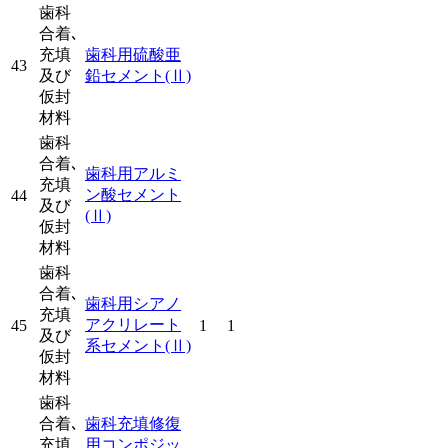
歯科
合着､
充填
歯科用硫酸亜
43
及び
鉛セメント
(Ⅱ)
仮封
材料
歯科
合着､
歯科用アルミ
充填
ン酸セメント
44
及び
(Ⅱ)
仮封
材料
歯科
合着､
歯科用シアノ
充填
アクリレート
45
1
1
及び
系セメント
(Ⅱ)
仮封
材料
歯科
合着､
歯科充填修復
充填
用コンポジッ