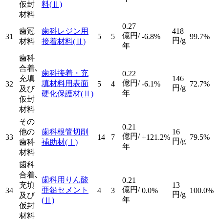
仮封
料
(Ⅱ)
材料
0.27
歯冠
歯科レジン用
418
億円/
31
5
5
-6.8%
99.7%
円/g
材料
接着材料
(Ⅱ)
年
歯科
合着､
歯科接着・充
0.22
充填
146
億円/
填材料用表面
32
5
4
-6.1%
72.7%
円/g
及び
年
硬化保護材
(Ⅱ)
仮封
材料
その
0.21
他の
歯科根管切削
16
億円/
33
14
7
+121.2%
79.5%
円/g
歯科
補助材
(Ⅰ)
年
材料
歯科
合着､
歯科用りん酸
0.21
充填
13
億円/
亜鉛セメント
34
4
3
0.0%
100.0%
円/g
及び
年
(Ⅱ)
仮封
材料