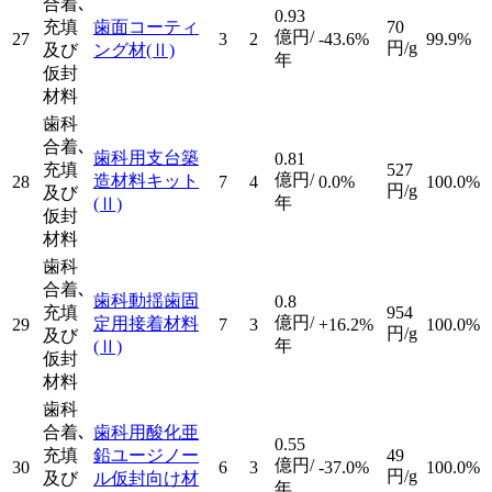
合着､
0.93
充填
歯面コーティ
70
億円/
27
3
2
-43.6%
99.9%
円/g
及び
ング材
(Ⅱ)
年
仮封
材料
歯科
合着､
歯科用支台築
0.81
充填
527
億円/
造材料キット
28
7
4
0.0%
100.0%
円/g
及び
年
(Ⅱ)
仮封
材料
歯科
合着､
歯科動揺歯固
0.8
充填
954
億円/
定用接着材料
29
7
3
+16.2%
100.0%
円/g
及び
年
(Ⅱ)
仮封
材料
歯科
合着､
歯科用酸化亜
0.55
充填
鉛ユージノー
49
億円/
30
6
3
-37.0%
100.0%
円/g
及び
ル仮封向け材
年