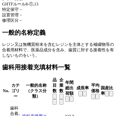
GHTFルール
8-①,13
特定保守
－
設置管理
－
修理区分
－
一般的名称定義
レジン又は無機質粉末を含むレジンを主体とする補綴物等の
合着用材料で、医薬品成分を含み、歯質に対する接着性を有
しないものをいう。
歯科用接着充填材料一覧
品
企
年間
カテ
一般的名称
目
業
平均
総出
成長率
国産比
No.
ゴリ
（クラス分
数
数
価格
荷額
率
ー
類）
歯科
合着､