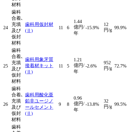
材料
歯科
合着､
1.44
充填
歯科用仮封材
12
億円/
24
11
6
-15.9%
99.9%
円/g
及び
(Ⅱ)
年
仮封
材料
歯科
合着､
歯科用象牙質
1.21
充填
952
億円/
接着材キット
25
11
5
-2.6%
72.7%
円/g
及び
年
(Ⅱ)
仮封
材料
歯科
合着､
歯科用酸化亜
0.96
充填
鉛非ユージノ
32
億円/
26
9
8
-13.8%
99.5%
円/g
及び
ールセメント
年
仮封
(Ⅱ)
材料
歯科