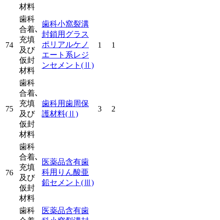
材料
歯科
歯科小窩裂溝
合着､
封鎖用グラス
充填
ポリアルケノ
74
1
1
及び
エート系レジ
仮封
ンセメント
(Ⅱ)
材料
歯科
合着､
充填
歯科用歯周保
75
3
2
及び
護材料
(Ⅱ)
仮封
材料
歯科
合着､
医薬品含有歯
充填
科用りん酸亜
76
及び
鉛セメント
(Ⅲ)
仮封
材料
歯科
医薬品含有歯