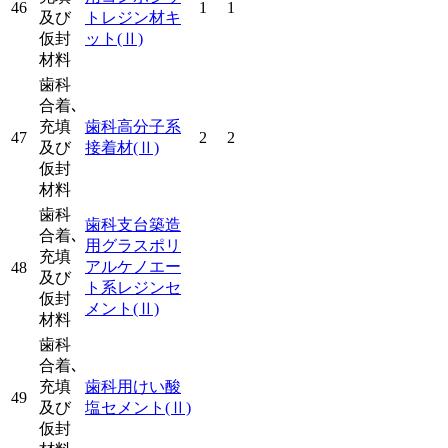
46
1
1
及び
トレジン材キ
仮封
ット
(Ⅱ)
材料
歯科
合着､
充填
歯科高分子系
47
2
2
及び
接着材
(Ⅱ)
仮封
材料
歯科
歯科支台築造
合着､
用グラスポリ
充填
アルケノエー
48
及び
ト系レジンセ
仮封
メント
(Ⅱ)
材料
歯科
合着､
充填
歯科用けい酸
49
及び
塩セメント
(Ⅱ)
仮封