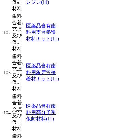
仮封
レジン
(Ⅲ)
材料
歯科
合着､
医薬品含有歯
充填
科用支台築造
102
及び
材料キット
(Ⅲ)
仮封
材料
歯科
合着､
医薬品含有歯
充填
科用象牙質接
103
及び
着材キット
(Ⅲ)
仮封
材料
歯科
合着､
医薬品含有歯
充填
科用高分子系
104
及び
仮封材料
(Ⅲ)
仮封
材料
歯科