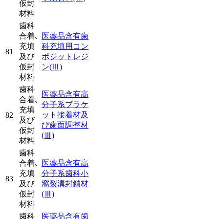
仮封
材料
歯科
合着､
医薬品含有歯
充填
科充填用コン
81
及び
ポジットレジ
仮封
ン
(Ⅲ)
材料
歯科
医薬品含有高
合着､
分子系ブラケ
充填
ット接着材及
82
及び
び歯面調整材
仮封
(Ⅲ)
材料
歯科
合着､
医薬品含有高
充填
分子系歯科小
83
及び
窩裂溝封鎖材
仮封
(Ⅲ)
材料
歯科
医薬品含有歯