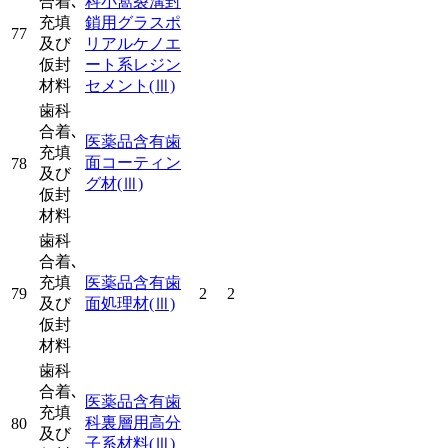
合着､
科小窩裂溝封
充填
鎖用グラスポ
77
及び
リアルケノエ
仮封
ート系レジン
材料
セメント
(Ⅲ)
歯科
合着､
医薬品含有歯
充填
面コーティン
78
及び
グ材
(Ⅲ)
仮封
材料
歯科
合着､
充填
医薬品含有歯
79
2
2
及び
面処理材
(Ⅲ)
仮封
材料
歯科
合着､
医薬品含有歯
充填
科裏層用高分
80
及び
子系材料
(Ⅲ)