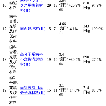
歯科セラミッ
5.84
歯冠
810
億円/
16
クス用接着材
29
13
+20.9%
97.9%
円/g
材料
年
料
(Ⅱ)
歯科
合着､
4.66
充填
343
億円/
歯面処理材
(Ⅱ)
17
15
7
-4.1%
100.0%
円/g
及び
年
仮封
材料
歯科
合着､
高分子系歯科
3.4
充填
690
億円/
小窩裂溝封鎖
18
19
16
+30.5%
27.5%
円/g
及び
年
材
(Ⅱ)
仮封
材料
歯科
合着､
3.1
充填
歯科裏層用高
714
億円/
19
15
11
-14.6%
88.3%
円/g
及び
分子系材料
(Ⅱ)
年
仮封
材料