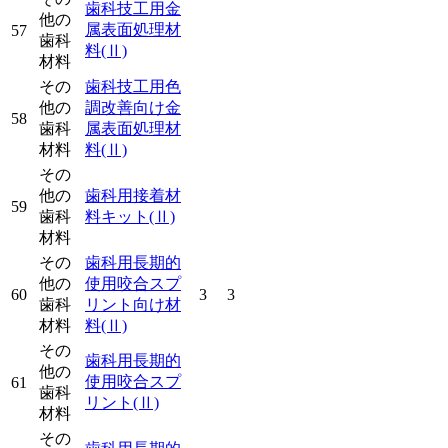
歯科技工用金
他の
属表面処理材
57
歯科
料
(Ⅱ)
材料
その
歯科技工用色
他の
調改善向け金
58
歯科
属表面処理材
材料
料
(Ⅱ)
その
他の
歯科用接着材
59
歯科
料キット
(Ⅱ)
材料
その
歯科用長期的
他の
使用咬合スプ
60
3
3
歯科
リント向け材
材料
料
(Ⅱ)
その
歯科用長期的
他の
使用咬合スプ
61
歯科
リント
(Ⅱ)
材料
その