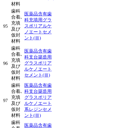
材料
歯科
医薬品含有歯
合着､
科充填用グラ
充填
スポリアルケ
95
及び
ノエートセメ
仮封
ント
(Ⅲ)
材料
歯科
医薬品含有歯
合着､
科支台築造用
充填
グラスポリア
96
及び
ルケノエート
仮封
セメント
(Ⅲ)
材料
歯科
医薬品含有歯
合着､
科支台築造用
充填
グラスポリア
97
及び
ルケノエート
仮封
系レジンセメ
材料
ント
(Ⅲ)
歯科
医薬品含有歯