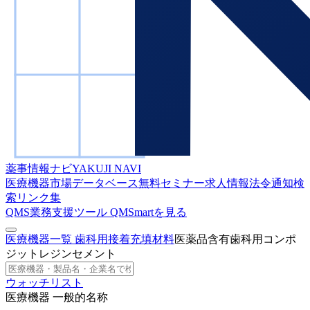
薬事情報ナビ
YAKUJI NAVI
医療機器市場データベース
無料セミナー
求人情報
法令通知検
索
リンク集
QMS業務支援ツール
QMSmartを見る
医療機器一覧
歯科用接着充填材料
医薬品含有歯科用コンポ
ジットレジンセメント
ウォッチリスト
医療機器 一般的名称