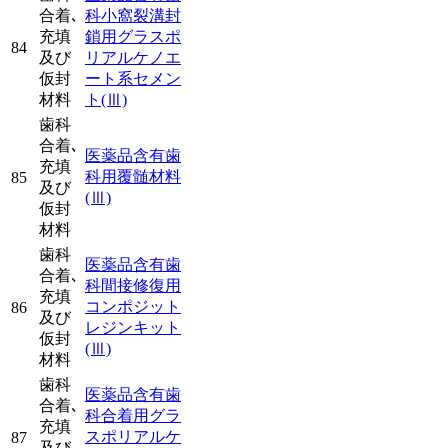
合着､
科小窩裂溝封
充填
鎖用グラスポ
84
及び
リアルケノエ
仮封
ート系セメン
材料
ト
(Ⅲ)
歯科
合着､
医薬品含有歯
充填
科用覆髄材料
85
及び
(Ⅲ)
仮封
材料
歯科
医薬品含有歯
合着､
科間接修復用
充填
コンポジット
86
及び
レジンキット
仮封
(Ⅲ)
材料
歯科
医薬品含有歯
合着､
科合着用グラ
充填
スポリアルケ
87
及び