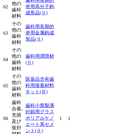
歯科用長期的
他の
使用高分子鉤
62
歯科
成形品
(Ⅱ)
材料
その
歯科用長期的
他の
使用金属鉤成
63
歯科
形品
(Ⅱ)
材料
その
他の
歯科用潤滑材
64
歯科
(Ⅱ)
材料
その
医薬品含有歯
他の
科用接着材料
65
歯科
キット
(Ⅲ)
材料
歯科
歯科小窩裂溝
合着､
封鎖用グラス
充填
ポリアルケノ
66
1
1
及び
エート系セメ
仮封
ント
(Ⅱ)
材料