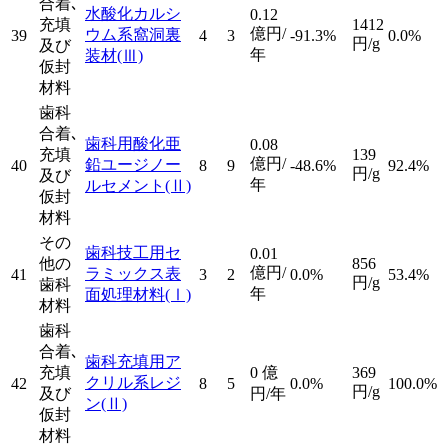
合着､
水酸化カルシ
0.12
充填
1412
億円/
ウム系窩洞裏
39
4
3
-91.3%
0.0%
円/g
及び
年
装材
(Ⅲ)
仮封
材料
歯科
合着､
歯科用酸化亜
0.08
充填
139
億円/
鉛ユージノー
40
8
9
-48.6%
92.4%
円/g
及び
年
ルセメント
(Ⅱ)
仮封
材料
その
歯科技工用セ
0.01
他の
856
億円/
ラミックス表
41
3
2
0.0%
53.4%
円/g
歯科
年
面処理材料
(Ⅰ)
材料
歯科
合着､
歯科充填用ア
充填
0
億
369
クリル系レジ
42
8
5
0.0%
100.0%
円/g
及び
円/年
ン
(Ⅱ)
仮封
材料