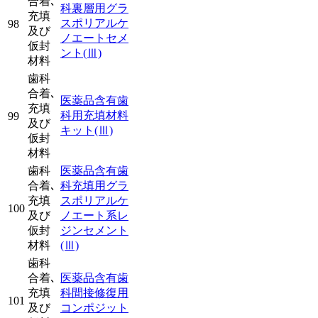
合着､
科裏層用グラ
充填
スポリアルケ
98
及び
ノエートセメ
仮封
ント
(Ⅲ)
材料
歯科
合着､
医薬品含有歯
充填
科用充填材料
99
及び
キット
(Ⅲ)
仮封
材料
歯科
医薬品含有歯
合着､
科充填用グラ
充填
スポリアルケ
100
及び
ノエート系レ
仮封
ジンセメント
材料
(Ⅲ)
歯科
合着､
医薬品含有歯
充填
科間接修復用
101
及び
コンポジット