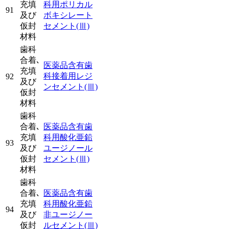
充填
科用ポリカル
91
及び
ボキシレート
仮封
セメント
(Ⅲ)
材料
歯科
合着､
医薬品含有歯
充填
科接着用レジ
92
及び
ンセメント
(Ⅲ)
仮封
材料
歯科
合着､
医薬品含有歯
充填
科用酸化亜鉛
93
及び
ユージノール
仮封
セメント
(Ⅲ)
材料
歯科
合着､
医薬品含有歯
充填
科用酸化亜鉛
94
及び
非ユージノー
仮封
ルセメント
(Ⅲ)