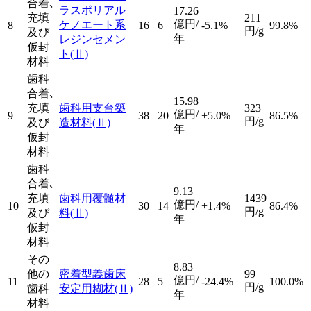
合着､
ラスポリアル
17.26
充填
211
億円/
ケノエート系
8
16
6
-5.1%
99.8%
円/g
及び
年
レジンセメン
仮封
ト
(Ⅱ)
材料
歯科
合着､
15.98
充填
歯科用支台築
323
億円/
9
38
20
+5.0%
86.5%
円/g
及び
造材料
(Ⅱ)
年
仮封
材料
歯科
合着､
9.13
充填
歯科用覆髄材
1439
億円/
10
30
14
+1.4%
86.4%
円/g
及び
料
(Ⅱ)
年
仮封
材料
その
8.83
他の
密着型義歯床
99
億円/
11
28
5
-24.4%
100.0%
円/g
歯科
安定用糊材
(Ⅱ)
年
材料