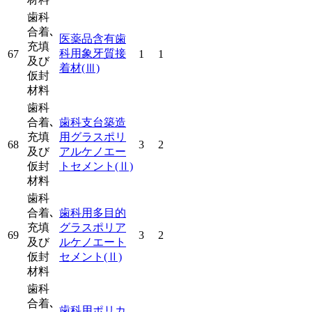
歯科
合着､
医薬品含有歯
充填
科用象牙質接
67
1
1
及び
着材
(Ⅲ)
仮封
材料
歯科
合着､
歯科支台築造
充填
用グラスポリ
68
3
2
及び
アルケノエー
仮封
トセメント
(Ⅱ)
材料
歯科
合着､
歯科用多目的
充填
グラスポリア
69
3
2
及び
ルケノエート
仮封
セメント
(Ⅱ)
材料
歯科
合着､
歯科用ポリカ