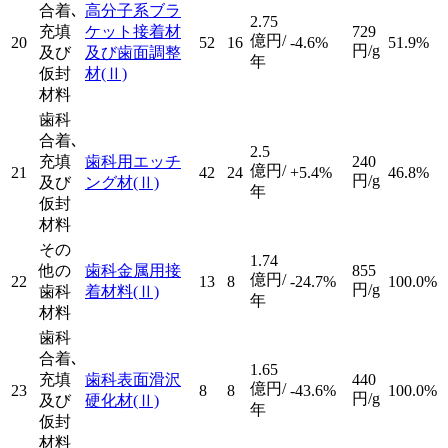
合着､
高分子系ブラ
2.75
充填
ケット接着材
729
億円/
20
52
16
-4.6%
51.9%
円/g
及び
及び歯面調整
年
仮封
材
(Ⅱ)
材料
歯科
合着､
2.5
充填
歯科用エッチ
240
億円/
21
42
24
+5.4%
46.8%
円/g
及び
ング材
(Ⅱ)
年
仮封
材料
その
1.74
他の
歯科金属用接
855
億円/
22
13
8
-24.7%
100.0%
円/g
歯科
着材料
(Ⅱ)
年
材料
歯科
合着､
1.65
充填
歯科表面滑沢
440
億円/
23
8
8
-43.6%
100.0%
円/g
及び
硬化材
(Ⅱ)
年
仮封
材料