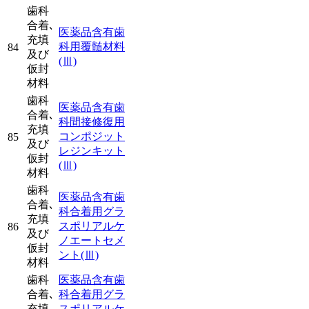
歯科
合着､
医薬品含有歯
充填
科用覆髄材料
84
及び
(Ⅲ)
仮封
材料
歯科
医薬品含有歯
合着､
科間接修復用
充填
コンポジット
85
及び
レジンキット
仮封
(Ⅲ)
材料
歯科
医薬品含有歯
合着､
科合着用グラ
充填
スポリアルケ
86
及び
ノエートセメ
仮封
ント
(Ⅲ)
材料
歯科
医薬品含有歯
合着､
科合着用グラ
充填
スポリアルケ