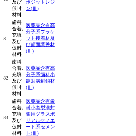
及び
ポジットレジ
仮封
ン
(Ⅲ)
材料
歯科
医薬品含有高
合着､
分子系ブラケ
充填
ット接着材及
81
及び
び歯面調整材
仮封
(Ⅲ)
材料
歯科
合着､
医薬品含有高
充填
分子系歯科小
82
及び
窩裂溝封鎖材
仮封
(Ⅲ)
材料
歯科
医薬品含有歯
合着､
科小窩裂溝封
充填
鎖用グラスポ
83
及び
リアルケノエ
仮封
ート系セメン
材料
ト
(Ⅲ)