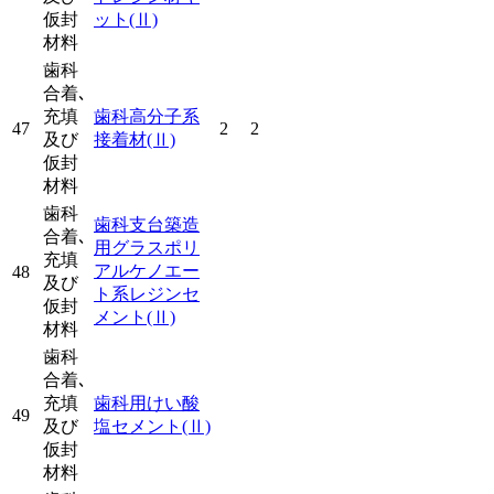
仮封
ット
(Ⅱ)
材料
歯科
合着､
充填
歯科高分子系
47
2
2
及び
接着材
(Ⅱ)
仮封
材料
歯科
歯科支台築造
合着､
用グラスポリ
充填
アルケノエー
48
及び
ト系レジンセ
仮封
メント
(Ⅱ)
材料
歯科
合着､
充填
歯科用けい酸
49
及び
塩セメント
(Ⅱ)
仮封
材料