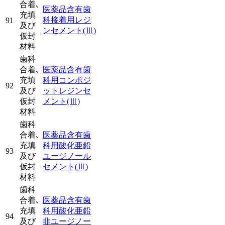
合着､
医薬品含有歯
充填
科接着用レジ
91
及び
ンセメント
(Ⅲ)
仮封
材料
歯科
合着､
医薬品含有歯
充填
科用コンポジ
92
及び
ットレジンセ
仮封
メント
(Ⅲ)
材料
歯科
合着､
医薬品含有歯
充填
科用酸化亜鉛
93
及び
ユージノール
仮封
セメント
(Ⅲ)
材料
歯科
合着､
医薬品含有歯
充填
科用酸化亜鉛
94
及び
非ユージノー