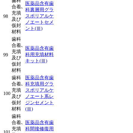
歯科
医薬品含有歯
合着､
科裏層用グラ
充填
スポリアルケ
98
及び
ノエートセメ
仮封
ント
(Ⅲ)
材料
歯科
合着､
医薬品含有歯
充填
科用充填材料
99
及び
キット
(Ⅲ)
仮封
材料
歯科
医薬品含有歯
合着､
科充填用グラ
充填
スポリアルケ
100
及び
ノエート系レ
仮封
ジンセメント
材料
(Ⅲ)
歯科
合着､
医薬品含有歯
充填
科間接修復用
101