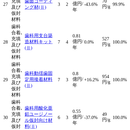
充填
歯面コーティ
70
億円/
27
3
2
-43.6%
99.9%
円/g
及び
ング材
(Ⅱ)
年
仮封
材料
歯科
合着､
歯科用支台築
0.81
充填
527
億円/
造材料キット
28
7
4
0.0%
100.0%
円/g
及び
年
(Ⅱ)
仮封
材料
歯科
合着､
歯科動揺歯固
0.8
充填
954
億円/
定用接着材料
29
7
3
+16.2%
100.0%
円/g
及び
年
(Ⅱ)
仮封
材料
歯科
合着､
歯科用酸化亜
0.55
充填
鉛ユージノー
49
億円/
30
6
3
-37.0%
100.0%
円/g
及び
ル仮封向け材
年
仮封
料
(Ⅱ)