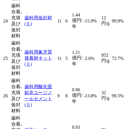
歯科
合着､
1.44
充填
歯科用仮封材
12
億円/
24
11
6
-15.9%
99.9%
円/g
及び
(Ⅱ)
年
仮封
材料
歯科
合着､
歯科用象牙質
1.21
充填
952
億円/
接着材キット
25
11
5
-2.6%
72.7%
円/g
及び
年
(Ⅱ)
仮封
材料
歯科
合着､
歯科用酸化亜
0.96
充填
鉛非ユージノ
32
億円/
26
9
8
-13.8%
99.5%
円/g
及び
ールセメント
年
仮封
(Ⅱ)
材料
歯科
合着､
0.93