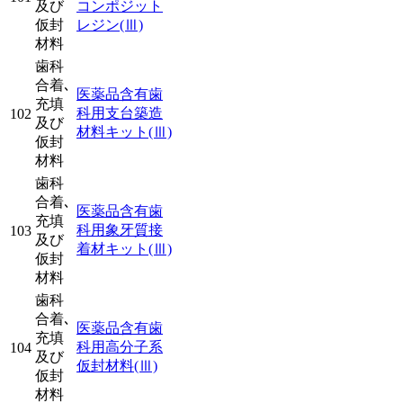
及び
コンポジット
仮封
レジン
(Ⅲ)
材料
歯科
合着､
医薬品含有歯
充填
科用支台築造
102
及び
材料キット
(Ⅲ)
仮封
材料
歯科
合着､
医薬品含有歯
充填
科用象牙質接
103
及び
着材キット
(Ⅲ)
仮封
材料
歯科
合着､
医薬品含有歯
充填
科用高分子系
104
及び
仮封材料
(Ⅲ)
仮封
材料