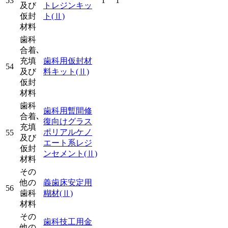
53
1
1
及び
トレジンキッ
仮封
ト
(Ⅱ)
材料
歯科
合着､
充填
歯科用仮封材
54
及び
料キット
(Ⅱ)
仮封
材料
歯科
歯科用暫間修
合着､
復向けグラス
充填
ポリアルケノ
55
及び
エート系レジ
仮封
ンセメント
(Ⅱ)
材料
その
他の
義歯床安定用
56
歯科
糊材
(Ⅱ)
材料
その
歯科技工用金
他の