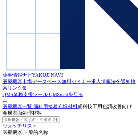
薬事情報ナビ
YAKUJI NAVI
医療機器市場データベース
無料セミナー
求人情報
法令通知検
索
リンク集
QMS業務支援ツール
QMSmartを見る
医療機器一覧
歯科用接着充填材料
歯科技工用色調改善向け
金属表面処理材料
ウォッチリスト
医療機器 一般的名称