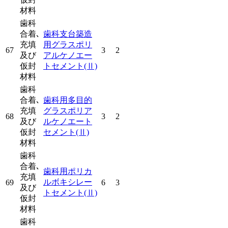
材料
歯科
合着､
歯科支台築造
充填
用グラスポリ
67
3
2
及び
アルケノエー
仮封
トセメント
(Ⅱ)
材料
歯科
合着､
歯科用多目的
充填
グラスポリア
68
3
2
及び
ルケノエート
仮封
セメント
(Ⅱ)
材料
歯科
合着､
歯科用ポリカ
充填
ルボキシレー
69
6
3
及び
トセメント
(Ⅱ)
仮封
材料
歯科