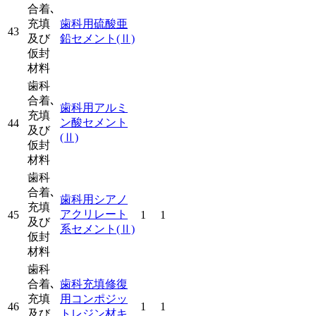
合着､
充填
歯科用硫酸亜
43
及び
鉛セメント
(Ⅱ)
仮封
材料
歯科
合着､
歯科用アルミ
充填
ン酸セメント
44
及び
(Ⅱ)
仮封
材料
歯科
合着､
歯科用シアノ
充填
アクリレート
45
1
1
及び
系セメント
(Ⅱ)
仮封
材料
歯科
合着､
歯科充填修復
充填
用コンポジッ
46
1
1
及び
トレジン材キ