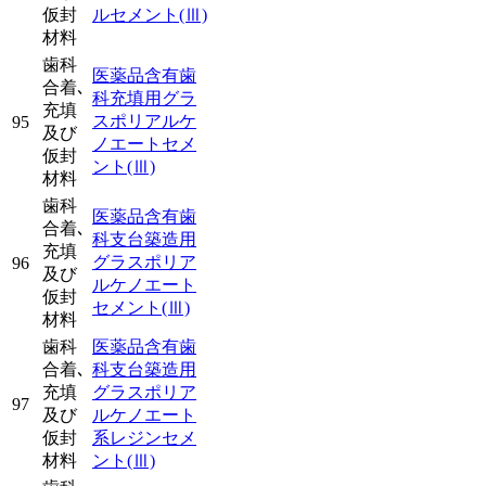
仮封
ルセメント
(Ⅲ)
材料
歯科
医薬品含有歯
合着､
科充填用グラ
充填
スポリアルケ
95
及び
ノエートセメ
仮封
ント
(Ⅲ)
材料
歯科
医薬品含有歯
合着､
科支台築造用
充填
グラスポリア
96
及び
ルケノエート
仮封
セメント
(Ⅲ)
材料
歯科
医薬品含有歯
合着､
科支台築造用
充填
グラスポリア
97
及び
ルケノエート
仮封
系レジンセメ
材料
ント
(Ⅲ)