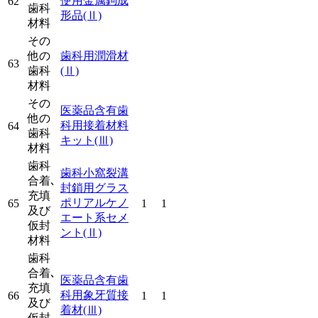
使用金属鉤成
62
歯科
形品
(Ⅱ)
材料
その
他の
歯科用潤滑材
63
歯科
(Ⅱ)
材料
その
医薬品含有歯
他の
科用接着材料
64
歯科
キット
(Ⅲ)
材料
歯科
歯科小窩裂溝
合着､
封鎖用グラス
充填
ポリアルケノ
65
1
1
及び
エート系セメ
仮封
ント
(Ⅱ)
材料
歯科
合着､
医薬品含有歯
充填
科用象牙質接
66
1
1
及び
着材
(Ⅲ)
仮封