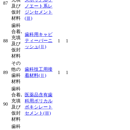
87
及び
ノエート系レ
仮封
ジンセメント
材料
(Ⅲ)
歯科
合着､
歯科用キャビ
充填
ティーバーニ
88
1
1
及び
ッシュ
(Ⅱ)
仮封
材料
その
他の
歯科技工用接
89
1
1
歯科
着材料
(Ⅱ)
材料
歯科
合着､
医薬品含有歯
充填
科用ポリカル
90
及び
ボキシレート
仮封
セメント
(Ⅲ)
材料
歯科