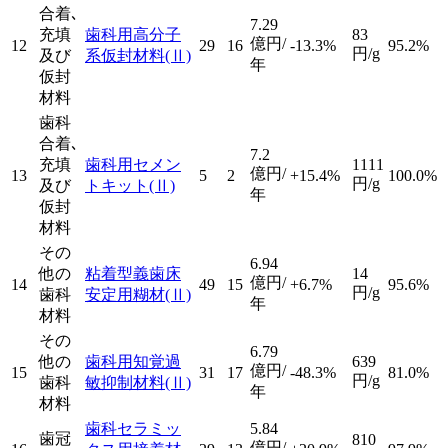
合着､
7.29
充填
歯科用高分子
83
億円/
12
29
16
-13.3%
95.2%
円/g
及び
系仮封材料
(Ⅱ)
年
仮封
材料
歯科
合着､
7.2
充填
歯科用セメン
1111
億円/
13
5
2
+15.4%
100.0%
円/g
及び
トキット
(Ⅱ)
年
仮封
材料
その
6.94
他の
粘着型義歯床
14
億円/
14
49
15
+6.7%
95.6%
円/g
歯科
安定用糊材
(Ⅱ)
年
材料
その
6.79
他の
歯科用知覚過
639
億円/
15
31
17
-48.3%
81.0%
円/g
歯科
敏抑制材料
(Ⅱ)
年
材料
歯科セラミッ
5.84
歯冠
810
億円/