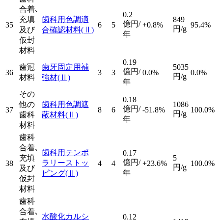
合着､
0.2
充填
歯科用色調適
849
億円/
35
6
5
+0.8%
95.4%
円/g
及び
合確認材料
(Ⅱ)
年
仮封
材料
0.19
歯冠
歯牙固定用補
5035
億円/
36
3
3
0.0%
0.0%
円/g
材料
強材
(Ⅱ)
年
その
0.18
他の
歯科用色調遮
1086
億円/
37
8
6
-51.8%
100.0%
円/g
歯科
蔽材料
(Ⅱ)
年
材料
歯科
合着､
歯科用テンポ
0.17
充填
5
億円/
ラリーストッ
38
4
4
+23.6%
100.0%
円/g
及び
年
ピング
(Ⅱ)
仮封
材料
歯科
合着､
水酸化カルシ
0.12