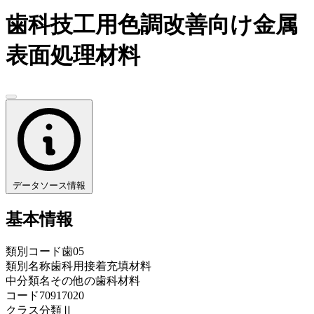
歯科技工用色調改善向け金属
表面処理材料
データソース情報
基本情報
類別コード
歯05
類別名称
歯科用接着充填材料
中分類名
その他の歯科材料
コード
70917020
クラス分類
Ⅱ