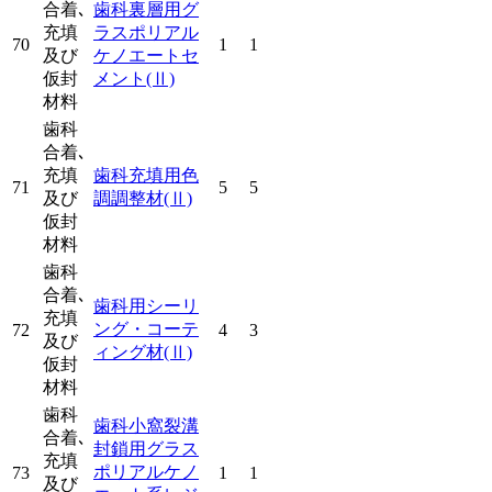
合着､
歯科裏層用グ
充填
ラスポリアル
70
1
1
及び
ケノエートセ
仮封
メント
(Ⅱ)
材料
歯科
合着､
充填
歯科充填用色
71
5
5
及び
調調整材
(Ⅱ)
仮封
材料
歯科
合着､
歯科用シーリ
充填
ング・コーテ
72
4
3
及び
ィング材
(Ⅱ)
仮封
材料
歯科
歯科小窩裂溝
合着､
封鎖用グラス
充填
ポリアルケノ
73
1
1
及び