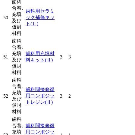
歯科
合着､
歯科用セラミ
充填
ック補修キッ
50
及び
ト
(Ⅱ)
仮封
材料
歯科
合着､
充填
歯科用充填材
51
3
3
及び
料キット
(Ⅱ)
仮封
材料
歯科
合着､
歯科間接修復
充填
用コンポジッ
52
3
2
及び
トレジン
(Ⅱ)
仮封
材料
歯科
合着､
歯科間接修復
充填
用コンポジッ