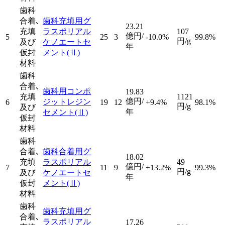
歯科
合着､
歯科充填用グ
23.21
充填
ラスポリアル
107
億円/
5
25
3
-10.0%
99.8%
円/g
及び
ケノエートセ
年
仮封
メント
(Ⅱ)
材料
歯科
合着､
歯科用コンポ
19.83
充填
1121
億円/
ジットレジン
6
19
12
+9.4%
98.1%
円/g
及び
年
セメント
(Ⅱ)
仮封
材料
歯科
合着､
歯科合着用グ
18.02
充填
ラスポリアル
49
億円/
7
11
9
+13.2%
99.3%
円/g
及び
ケノエートセ
年
仮封
メント
(Ⅱ)
材料
歯科
歯科充填用グ
合着､
ラスポリアル
17.26