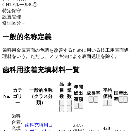
GHTFルール
8-①
特定保守
－
設置管理
－
修理区分
－
一般的名称定義
歯科用金属表面の色調を改善するために用いる技工用表面処
理材をいう。ただし、メッキ法による表面処理を除く。
歯科用接着充填材料一覧
品
企
年間
カテ
一般的名称
目
業
平均
総出
成長率
国産比
No.
ゴリ
（クラス分
数
数
価格
荷額
率
ー
類）
歯科
合着､
歯科充填用コ
237.7
充填
428
億円/