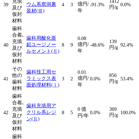
充填
1412
億円/
ウム系窩洞裏
39
4
3
-91.3%
0.0%
円/g
及び
年
装材
(Ⅲ)
仮封
材料
歯科
合着､
歯科用酸化亜
0.08
充填
139
億円/
鉛ユージノー
40
8
9
-48.6%
92.4%
円/g
及び
年
ルセメント
(Ⅱ)
仮封
材料
その
歯科技工用セ
0.01
他の
856
億円/
ラミックス表
41
3
2
0.0%
53.4%
円/g
歯科
年
面処理材料
(Ⅰ)
材料
歯科
合着､
歯科充填用ア
充填
0
億
369
クリル系レジ
42
8
5
0.0%
100.0%
円/g
及び
円/年
ン
(Ⅱ)
仮封
材料
歯科