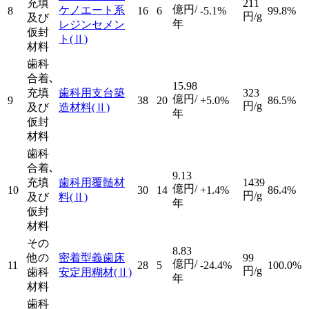
充填
211
億円/
ケノエート系
8
16
6
-5.1%
99.8%
円/g
及び
年
レジンセメン
仮封
ト
(Ⅱ)
材料
歯科
合着､
15.98
充填
歯科用支台築
323
億円/
9
38
20
+5.0%
86.5%
円/g
及び
造材料
(Ⅱ)
年
仮封
材料
歯科
合着､
9.13
充填
歯科用覆髄材
1439
億円/
10
30
14
+1.4%
86.4%
円/g
及び
料
(Ⅱ)
年
仮封
材料
その
8.83
他の
密着型義歯床
99
億円/
11
28
5
-24.4%
100.0%
円/g
歯科
安定用糊材
(Ⅱ)
年
材料
歯科