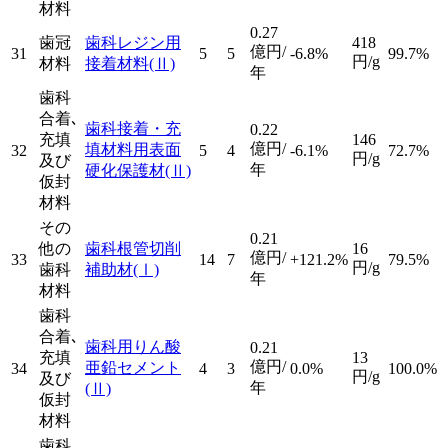
材料
0.27
歯冠
歯科レジン用
418
億円/
31
5
5
-6.8%
99.7%
円/g
材料
接着材料
(Ⅱ)
年
歯科
合着､
歯科接着・充
0.22
充填
146
億円/
填材料用表面
32
5
4
-6.1%
72.7%
円/g
及び
年
硬化保護材
(Ⅱ)
仮封
材料
その
0.21
他の
歯科根管切削
16
億円/
33
14
7
+121.2%
79.5%
円/g
歯科
補助材
(Ⅰ)
年
材料
歯科
合着､
歯科用りん酸
0.21
充填
13
億円/
亜鉛セメント
34
4
3
0.0%
100.0%
円/g
及び
年
(Ⅱ)
仮封
材料
歯科