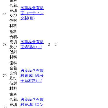
歯科
合着､
医薬品含有歯
充填
面コーティン
77
及び
グ材
(Ⅲ)
仮封
材料
歯科
合着､
充填
医薬品含有歯
78
2
2
及び
面処理材
(Ⅲ)
仮封
材料
歯科
合着､
医薬品含有歯
充填
科裏層用高分
79
及び
子系材料
(Ⅲ)
仮封
材料
歯科
合着､
医薬品含有歯
充填
科充填用コン
80