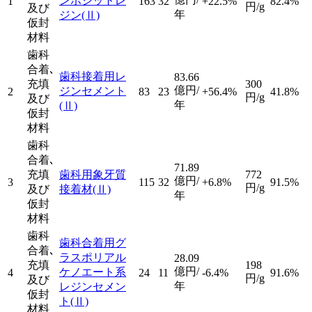
ンポジットレ
1
163
32
+22.5%
82.4%
円/g
及び
年
ジン
(Ⅱ)
仮封
材料
歯科
合着､
歯科接着用レ
83.66
充填
300
億円/
ジンセメント
2
83
23
+56.4%
41.8%
円/g
及び
年
(Ⅱ)
仮封
材料
歯科
合着､
71.89
充填
歯科用象牙質
772
億円/
3
115
32
+6.8%
91.5%
円/g
及び
接着材
(Ⅱ)
年
仮封
材料
歯科
歯科合着用グ
合着､
ラスポリアル
28.09
充填
198
億円/
ケノエート系
4
24
11
-6.4%
91.6%
円/g
及び
年
レジンセメン
仮封
ト
(Ⅱ)
材料