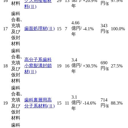
16
クス用接着材
29
13
+20.9%
97.9%
円/g
材料
年
料
(Ⅱ)
歯科
合着､
4.66
充填
343
億円/
歯面処理材
(Ⅱ)
17
15
7
-4.1%
100.0%
円/g
及び
年
仮封
材料
歯科
合着､
高分子系歯科
3.4
充填
690
億円/
小窩裂溝封鎖
18
19
16
+30.5%
27.5%
円/g
及び
年
材
(Ⅱ)
仮封
材料
歯科
合着､
3.1
充填
歯科裏層用高
714
億円/
19
15
11
-14.6%
88.3%
円/g
及び
分子系材料
(Ⅱ)
年
仮封
材料
歯科