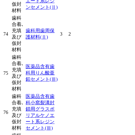
エート系レジ
仮封
ンセメント
(Ⅱ)
材料
歯科
合着､
充填
歯科用歯周保
74
3
2
及び
護材料
(Ⅱ)
仮封
材料
歯科
合着､
医薬品含有歯
充填
科用りん酸亜
75
及び
鉛セメント
(Ⅲ)
仮封
材料
歯科
医薬品含有歯
合着､
科小窩裂溝封
充填
鎖用グラスポ
76
及び
リアルケノエ
仮封
ート系レジン
材料
セメント
(Ⅲ)