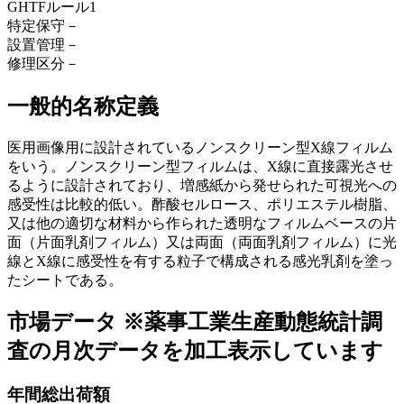
GHTFルール
1
特定保守
－
設置管理
－
修理区分
－
一般的名称定義
医用画像用に設計されているノンスクリーン型X線フィルム
をいう。ノンスクリーン型フィルムは、X線に直接露光させ
るように設計されており、増感紙から発せられた可視光への
感受性は比較的低い。酢酸セルロース、ポリエステル樹脂、
又は他の適切な材料から作られた透明なフィルムベースの片
面（片面乳剤フィルム）又は両面（両面乳剤フィルム）に光
線とX線に感受性を有する粒子で構成される感光乳剤を塗っ
たシートである。
市場データ
※薬事工業生産動態統計調
査の月次データを加工表示しています
年間総出荷額