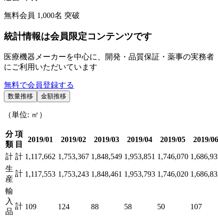
無料会員
1,000
名 突破
統計情報は会員限定コンテンツです
医療機器メーカーを中心に、開発・品質保証・薬事の実務者
にご利用いただいています
無料で会員登録する
数量推移
金額推移
（単位: ㎡）
分
項
2019/01
2019/02
2019/03
2019/04
2019/05
2019/0
類
目
計
計
1,117,662
1,753,367
1,848,549
1,953,851
1,746,070
1,686,93
生
計
1,117,553
1,753,243
1,848,461
1,953,793
1,746,020
1,686,83
産
輸
入
計
109
124
88
58
50
107
品