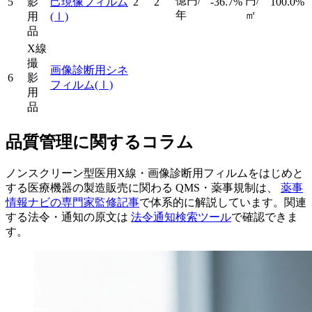
億円/
円/
5
影
己現像フィルム
2
2
-36.7%
100.0%
年
㎡
用
(Ⅰ)
品
X線
撮
画像診断用シネ
6
影
フィルム
(Ⅰ)
用
品
品質管理に関するコラム
ノンスクリーン型医用X線・画像診断用フィルムをはじめと
する医療機器の製造販売に関わる QMS・薬事規制は、
薬事
情報ナビの専門家監修記事
で体系的に解説しています。関連
する法令・通知の原文は
法令通知検索ツール
で確認できま
す。