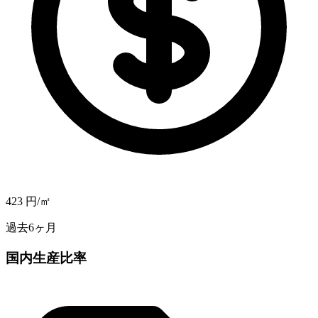
423
円/㎡
過去6ヶ月
国内生産比率