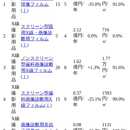
億円/
円/
1
影
現像フィルム
15
5
-35.0%
91.6%
年
㎡
用
(Ⅰ)
品
X線
スクリーン型医
撮
2.12
716
用X線・画像診
億円/
円/
2
影
5
4
0.0%
0.9%
断用フィルム
年
㎡
用
(Ⅰ)
品
X線
ノンスクリーン
1.77
撮
1.62
万
型歯科画像診断
億円/
3
影
20
8
+1.3%
91.6%
円/
用X線フィルム
年
用
㎡
(Ⅰ)
品
X線
撮
スクリーン型歯
0.37
1593
億円/
円/
4
影
科画像診断用X
15
9
-25.1%
99.9%
年
㎡
用
線フィルム
(Ⅰ)
品
X線
撮
画像診断用非自
0.08
1131