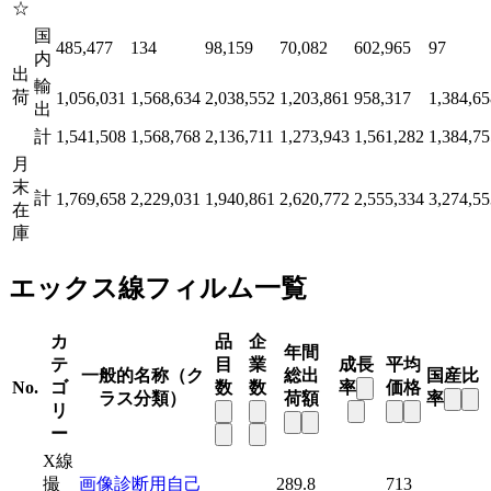
☆
国
485,477
134
98,159
70,082
602,965
97
内
出
輸
荷
1,056,031
1,568,634
2,038,552
1,203,861
958,317
1,384,65
出
計
1,541,508
1,568,768
2,136,711
1,273,943
1,561,282
1,384,75
月
末
計
1,769,658
2,229,031
1,940,861
2,620,772
2,555,334
3,274,55
在
庫
エックス線フィルム一覧
カ
品
企
年間
テ
目
業
成長
平均
一般的名称（ク
総出
国産比
No.
ゴ
数
数
率
価格
ラス分類）
荷額
率
リ
ー
X線
撮
画像診断用自己
289.8
713