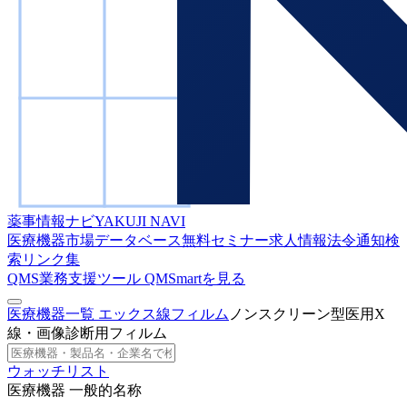
薬事情報ナビ
YAKUJI NAVI
医療機器市場データベース
無料セミナー
求人情報
法令通知検
索
リンク集
QMS業務支援ツール
QMSmartを見る
医療機器一覧
エックス線フィルム
ノンスクリーン型医用X
線・画像診断用フィルム
ウォッチリスト
医療機器 一般的名称