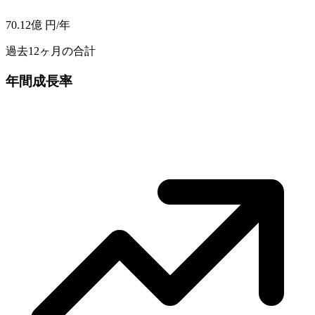
70.12億
円/年
過去12ヶ月の合計
年間成長率