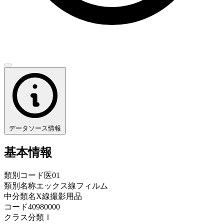
データソース情報
基本情報
類別コード
医01
類別名称
エックス線フィルム
中分類名
X線撮影用品
コード
40980000
クラス分類
Ⅰ