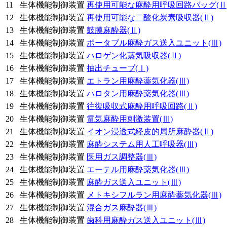
11
生体機能制御装置
再使用可能な麻酔用呼吸回路バッグ
(Ⅱ
12
生体機能制御装置
再使用可能な二酸化炭素吸収器
(Ⅱ)
13
生体機能制御装置
鼓膜麻酔器
(Ⅱ)
14
生体機能制御装置
ポータブル麻酔ガス送入ユニット
(Ⅲ)
15
生体機能制御装置
ハロゲン化蒸気吸収器
(Ⅱ)
16
生体機能制御装置
抽出チューブ
(Ⅰ)
17
生体機能制御装置
エトラン用麻酔薬気化器
(Ⅲ)
18
生体機能制御装置
ハロタン用麻酔薬気化器
(Ⅲ)
19
生体機能制御装置
往復吸収式麻酔用呼吸回路
(Ⅱ)
20
生体機能制御装置
電気麻酔用刺激装置
(Ⅲ)
21
生体機能制御装置
イオン浸透式経皮的局所麻酔器
(Ⅱ)
22
生体機能制御装置
麻酔システム用人工呼吸器
(Ⅲ)
23
生体機能制御装置
医用ガス調整器
(Ⅲ)
24
生体機能制御装置
エーテル用麻酔薬気化器
(Ⅲ)
25
生体機能制御装置
麻酔ガス送入ユニット
(Ⅲ)
26
生体機能制御装置
メトキシフルラン用麻酔薬気化器
(Ⅲ)
27
生体機能制御装置
混合ガス麻酔器
(Ⅲ)
28
生体機能制御装置
歯科用麻酔ガス送入ユニット
(Ⅲ)