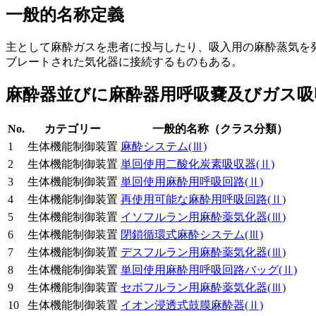
一般的名称定義
主として麻酔ガスを患者に投与したり、吸入用の麻酔蒸気を
ブレートされた気化器に接続するものもある。
麻酔器並びに麻酔器用呼吸嚢及びガス吸
No.
カテゴリー
一般的名称（クラス分類）
1
生体機能制御装置
麻酔システム
(Ⅲ)
2
生体機能制御装置
単回使用二酸化炭素吸収器
(Ⅱ)
3
生体機能制御装置
単回使用麻酔用呼吸回路
(Ⅱ)
4
生体機能制御装置
再使用可能な麻酔用呼吸回路
(Ⅱ)
5
生体機能制御装置
イソフルラン用麻酔薬気化器
(Ⅲ)
6
生体機能制御装置
閉鎖循環式麻酔システム
(Ⅲ)
7
生体機能制御装置
デスフルラン用麻酔薬気化器
(Ⅲ)
8
生体機能制御装置
単回使用麻酔用呼吸回路バッグ
(Ⅱ)
9
生体機能制御装置
セボフルラン用麻酔薬気化器
(Ⅲ)
10
生体機能制御装置
イオン浸透式鼓膜麻酔器
(Ⅱ)