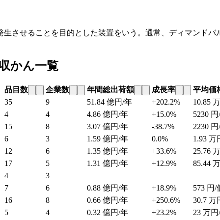
発生させることを目的とした装置をいう。通常、ディマンドバ
収かん一覧
品目数
企業数
年間総出荷額
成長率
平均価
35
9
51.84
億円/年
+202.2%
10.85
万
4
4
4.86
億円/年
+15.0%
5230
円
15
8
3.07
億円/年
-38.7%
2230
円
6
3
1.59
億円/年
0.0%
1.93
万
12
6
1.35
億円/年
+33.6%
25.76
万
17
5
1.31
億円/年
+12.9%
85.44
万
4
3
7
6
0.88
億円/年
+18.9%
573
円/
16
8
0.66
億円/年
+250.6%
30.7
万
5
4
0.32
億円/年
+23.2%
23
万円