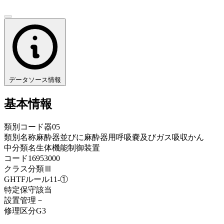
データソース情報
基本情報
類別コード
器05
類別名称
麻酔器並びに麻酔器用呼吸嚢及びガス吸収かん
中分類名
生体機能制御装置
コード
16953000
クラス分類
Ⅲ
GHTFルール
11-①
特定保守
該当
設置管理
－
修理区分
G3