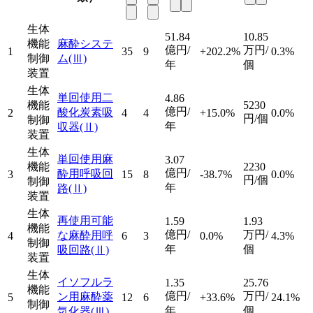
生体
51.84
10.85
機能
麻酔システ
億円/
万円/
1
35
9
+202.2%
0.3%
制御
ム
(Ⅲ)
年
個
装置
生体
単回使用二
4.86
機能
5230
億円/
酸化炭素吸
2
4
4
+15.0%
0.0%
円/個
制御
年
収器
(Ⅱ)
装置
生体
単回使用麻
3.07
機能
2230
億円/
酔用呼吸回
3
15
8
-38.7%
0.0%
円/個
制御
年
路
(Ⅱ)
装置
生体
再使用可能
1.59
1.93
機能
億円/
万円/
な麻酔用呼
4
6
3
0.0%
4.3%
制御
年
個
吸回路
(Ⅱ)
装置
生体
イソフルラ
1.35
25.76
機能
億円/
万円/
ン用麻酔薬
5
12
6
+33.6%
24.1%
制御
年
個
気化器
(Ⅲ)