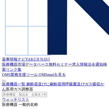
薬事情報ナビ
YAKUJI NAVI
医療機器市場データベース
無料セミナー
求人情報
法令通知検
索
リンク集
QMS業務支援ツール
QMSmartを見る
医療機器一覧
麻酔器並びに麻酔器用呼吸嚢及びガス吸収か
ん
医用ガス調整器
ウォッチリスト
医療機器 一般的名称