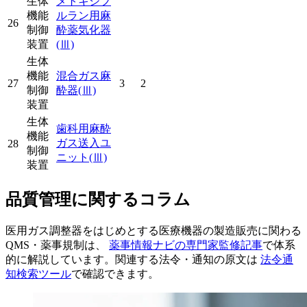
生体
メトキシフ
機能
ルラン用麻
26
制御
酔薬気化器
装置
(Ⅲ)
生体
機能
混合ガス麻
27
3
2
制御
酔器
(Ⅲ)
装置
生体
歯科用麻酔
機能
ガス送入ユ
28
制御
ニット
(Ⅲ)
装置
品質管理に関するコラム
医用ガス調整器をはじめとする医療機器の製造販売に関わる
QMS・薬事規制は、
薬事情報ナビの専門家監修記事
で体系
的に解説しています。関連する法令・通知の原文は
法令通
知検索ツール
で確認できます。