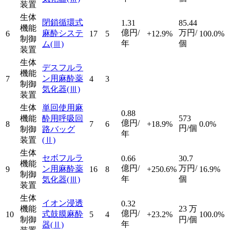
装置
生体
閉鎖循環式
1.31
85.44
機能
億円/
万円/
麻酔システ
6
17
5
+12.9%
100.0%
制御
年
個
ム
(Ⅲ)
装置
生体
デスフルラ
機能
ン用麻酔薬
7
4
3
制御
気化器
(Ⅲ)
装置
生体
単回使用麻
0.88
機能
酔用呼吸回
573
億円/
8
7
6
+18.9%
0.0%
円/個
制御
路バッグ
年
装置
(Ⅱ)
生体
セボフルラ
0.66
30.7
機能
億円/
万円/
ン用麻酔薬
9
16
8
+250.6%
16.9%
制御
年
個
気化器
(Ⅲ)
装置
生体
イオン浸透
0.32
機能
23
万
億円/
式鼓膜麻酔
10
5
4
+23.2%
100.0%
制御
円/個
年
器
(Ⅱ)