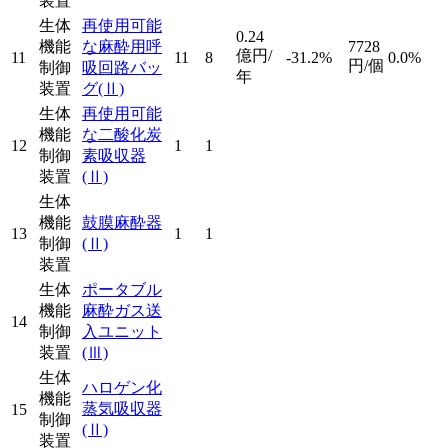
装置
生体
再使用可能
0.24
機能
な麻酔用呼
7728
億円/
11
11
8
-31.2%
0.0%
円/個
制御
吸回路バッ
年
装置
グ
(Ⅱ)
生体
再使用可能
機能
な二酸化炭
12
1
1
制御
素吸収器
装置
(Ⅱ)
生体
機能
鼓膜麻酔器
13
1
1
制御
(Ⅱ)
装置
生体
ポータブル
機能
麻酔ガス送
14
制御
入ユニット
装置
(Ⅲ)
生体
ハロゲン化
機能
蒸気吸収器
15
制御
(Ⅱ)
装置