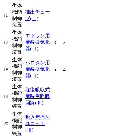
生体
機能
抽出チュー
16
制御
ブ
(Ⅰ)
装置
生体
エトラン用
機能
麻酔薬気化
17
3
3
制御
器
(Ⅲ)
装置
生体
ハロタン用
機能
麻酔薬気化
18
5
4
制御
器
(Ⅲ)
装置
生体
往復吸収式
機能
麻酔用呼吸
19
制御
回路
(Ⅱ)
装置
生体
吸入無痛法
機能
ユニット
20
制御
(Ⅲ)
装置