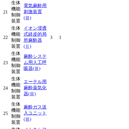
生体
電気麻酔用
機能
刺激装置
21
制御
(Ⅲ)
装置
生体
イオン浸透
機能
式経皮的局
22
3
1
制御
所麻酔器
装置
(Ⅱ)
生体
麻酔システ
機能
ム用人工呼
23
制御
吸器
(Ⅲ)
装置
生体
エーテル用
機能
麻酔薬気化
24
制御
器
(Ⅲ)
装置
生体
麻酔ガス送
機能
入ユニット
25
制御
(Ⅲ)
装置