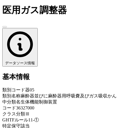
医用ガス調整器
データソース情報
基本情報
類別コード
器05
類別名称
麻酔器並びに麻酔器用呼吸嚢及びガス吸収かん
中分類名
生体機能制御装置
コード
36327000
クラス分類
Ⅲ
GHTFルール
11-①
特定保守
該当