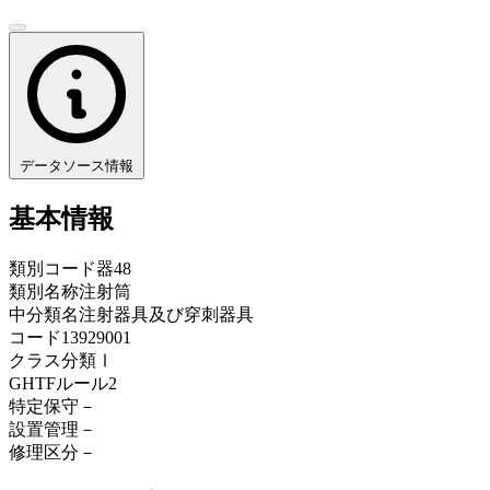
データソース情報
基本情報
類別コード
器48
類別名称
注射筒
中分類名
注射器具及び穿刺器具
コード
13929001
クラス分類
Ⅰ
GHTFルール
2
特定保守
－
設置管理
－
修理区分
－