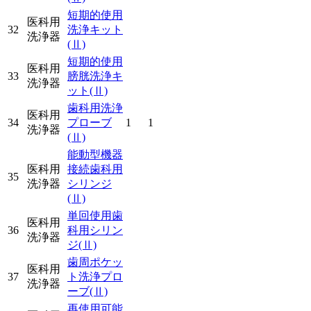
短期的使用
医科用
32
洗浄キット
洗浄器
(Ⅱ)
短期的使用
医科用
33
膀胱洗浄キ
洗浄器
ット
(Ⅱ)
歯科用洗浄
医科用
34
プローブ
1
1
洗浄器
(Ⅱ)
能動型機器
医科用
接続歯科用
35
洗浄器
シリンジ
(Ⅱ)
単回使用歯
医科用
36
科用シリン
洗浄器
ジ
(Ⅱ)
歯周ポケッ
医科用
37
ト洗浄プロ
洗浄器
ーブ
(Ⅱ)
再使用可能