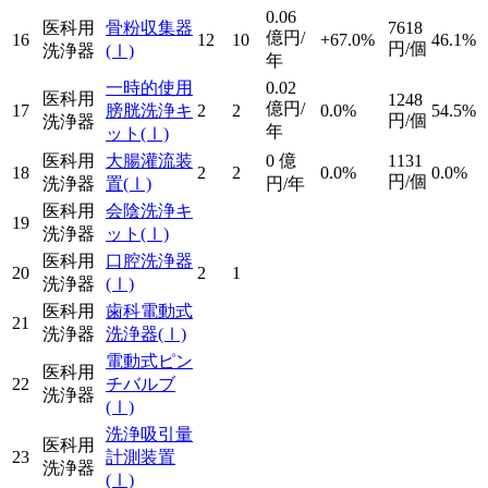
0.06
医科用
骨粉収集器
7618
億円/
16
12
10
+67.0%
46.1%
円/個
洗浄器
(Ⅰ)
年
一時的使用
0.02
医科用
1248
億円/
17
膀胱洗浄キ
2
2
0.0%
54.5%
円/個
洗浄器
年
ット
(Ⅰ)
医科用
大腸灌流装
0
億
1131
18
2
2
0.0%
0.0%
円/個
洗浄器
置
(Ⅰ)
円/年
医科用
会陰洗浄キ
19
洗浄器
ット
(Ⅰ)
医科用
口腔洗浄器
20
2
1
洗浄器
(Ⅰ)
医科用
歯科電動式
21
洗浄器
洗浄器
(Ⅰ)
電動式ピン
医科用
22
チバルブ
洗浄器
(Ⅰ)
洗浄吸引量
医科用
23
計測装置
洗浄器
(Ⅰ)