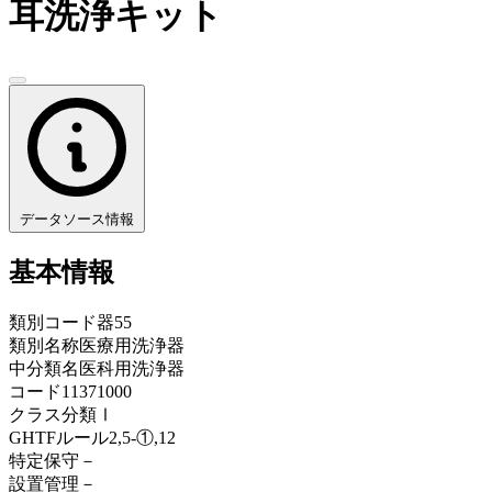
耳洗浄キット
データソース情報
基本情報
類別コード
器55
類別名称
医療用洗浄器
中分類名
医科用洗浄器
コード
11371000
クラス分類
Ⅰ
GHTFルール
2,5-①,12
特定保守
－
設置管理
－