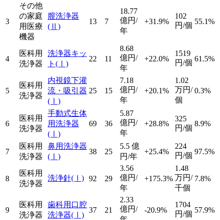
その他
18.77
の家庭
膣洗浄器
102
億円/
3
13
7
+31.9%
55.1%
円/個
用医療
(Ⅱ)
年
機器
8.68
医科用
洗浄器キッ
1519
億円/
4
22
11
+22.0%
61.5%
円/個
洗浄器
ト
(Ⅰ)
年
内視鏡下灌
7.18
1.02
医科用
億円/
万円/
5
流・吸引器
25
15
+20.1%
0.3%
洗浄器
年
個
(Ⅰ)
手動式生体
5.87
医科用
325
億円/
6
用洗浄器
69
36
+28.8%
8.9%
円/個
洗浄器
年
(Ⅰ)
医科用
鼻用洗浄器
5.5
億
224
7
38
25
+25.4%
97.5%
円/個
洗浄器
(Ⅰ)
円/年
3.56
1.48
医科用
億円/
万円/
洗浄針
(Ⅰ)
8
92
29
+175.3%
7.8%
洗浄器
年
千個
2.33
医科用
歯科用口腔
1704
億円/
9
37
21
-20.9%
57.9%
円/個
洗浄器
洗浄器
(Ⅰ)
年