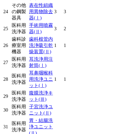
その他
表在性組織
24
の鋼製
用異物除去
3
3
器具
器
(Ⅰ)
医科用
手術用噴霧
25
3
2
洗浄器
器
(Ⅱ)
歯科診
歯科根管内
26
療室用
洗浄吸引乾
1
1
機器
燥装置
(Ⅱ)
医科用
耳洗浄用注
27
洗浄器
射筒
(Ⅰ)
耳鼻咽喉科
医科用
28
用洗浄ユニ
1
1
洗浄器
ット
(Ⅰ)
医科用
腹膜洗浄キ
29
洗浄器
ット
(Ⅲ)
医科用
子宮洗浄ユ
30
洗浄器
ニット
(Ⅱ)
胃・結腸洗
医科用
31
浄ユニット
洗浄器
(Ⅱ)