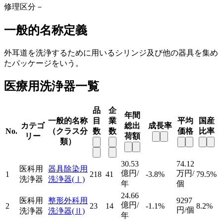
修理区分
－
一般的名称定義
外耳道を洗浄するために用いるシリンジ及び他の器具を集め
たパッケージをいう。
医療用洗浄器一覧
品
企
年間
一般的名称
目
業
平均
国産
カテゴ
総出
成長率
No.
（クラス分
数
数
価格
比率
リー
荷額
類）
30.53
74.12
医科用
器具除染用
億円/
万円/
1
218
41
-3.8%
79.5%
洗浄器
洗浄器
(Ⅰ)
年
個
24.66
医科用
整形外科用
9297
億円/
2
23
14
-1.1%
8.2%
円/個
洗浄器
洗浄器
(Ⅱ)
年