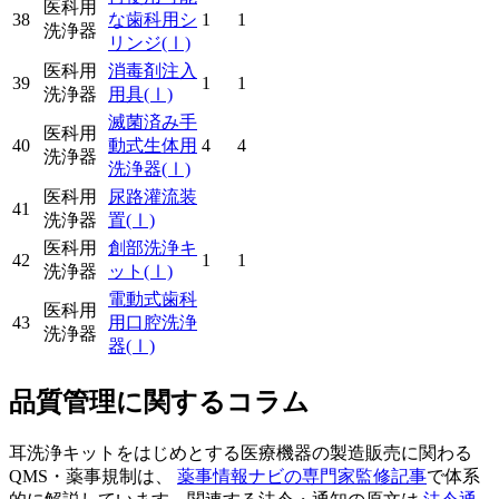
医科用
38
な歯科用シ
1
1
洗浄器
リンジ
(Ⅰ)
医科用
消毒剤注入
39
1
1
洗浄器
用具
(Ⅰ)
滅菌済み手
医科用
40
動式生体用
4
4
洗浄器
洗浄器
(Ⅰ)
医科用
尿路灌流装
41
洗浄器
置
(Ⅰ)
医科用
創部洗浄キ
42
1
1
洗浄器
ット
(Ⅰ)
電動式歯科
医科用
43
用口腔洗浄
洗浄器
器
(Ⅰ)
品質管理に関するコラム
耳洗浄キットをはじめとする医療機器の製造販売に関わる
QMS・薬事規制は、
薬事情報ナビの専門家監修記事
で体系