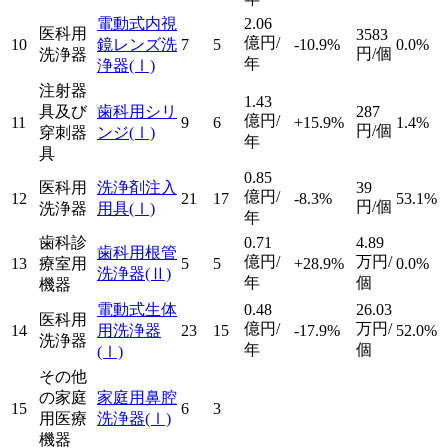
電動式内視
2.06
医科用
3583
億円/
10
鏡レンズ洗
7
5
-10.9%
0.0%
円/個
洗浄器
年
浄器
(Ⅰ)
注射器
1.43
具及び
歯科用シリ
287
億円/
11
9
6
+15.9%
1.4%
円/個
穿刺器
ンジ
(Ⅰ)
年
具
0.85
医科用
洗浄剤注入
39
億円/
12
21
17
-8.3%
53.1%
円/個
洗浄器
用具
(Ⅰ)
年
歯科診
0.71
4.89
歯科用根管
億円/
万円/
13
療室用
5
5
+28.9%
0.0%
洗浄器
(Ⅱ)
年
個
機器
電動式生体
0.48
26.03
医科用
億円/
万円/
14
用洗浄器
23
15
-17.9%
52.0%
洗浄器
年
個
(Ⅰ)
その他
の家庭
家庭用鼻腔
15
6
3
用医療
洗浄器
(Ⅰ)
機器