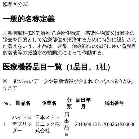
修理区分
G3
一般的名称定義
耳鼻咽喉科(ENT)治療で壊死性物質、感染性物質又は異物の
除去を目的として治療部位を清浄するために特別に設計され
た器具をいう。本品は、通常、治療部位の洗浄に用いる整理
食塩液等の滅菌水の拍動流によって作動する。
医療機器品目一覧（1品目、1社）
※ 一部の古いデータや最新情報が含まれていない場合があ
ります
分
届出年
製品名
企業名
届出番号
No.
類
月
届
ハイドロ
日本メドト
出
デブリッ
ロニック株
1
2010/08
13B1X00261X00038
品
ダー
式会社
目