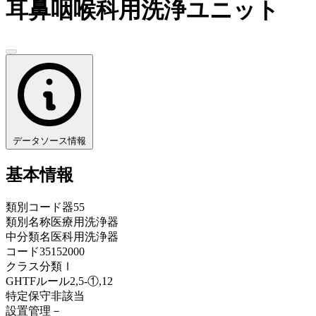
耳鼻咽喉科用洗浄ユニット
データソース情報
基本情報
類別コード
器55
類別名称
医療用洗浄器
中分類名
医科用洗浄器
コード
35152000
クラス分類
Ⅰ
GHTFルール
2,5-①,12
特定保守
非該当
設置管理
－