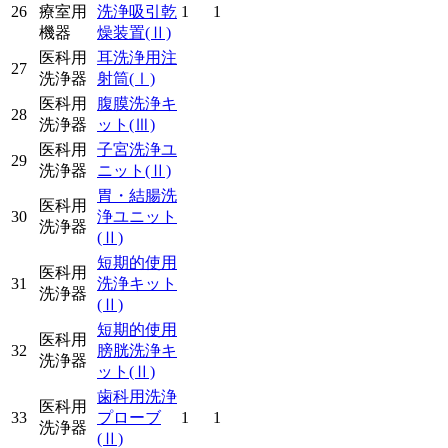
26
療室用
洗浄吸引乾
1
1
機器
燥装置
(Ⅱ)
医科用
耳洗浄用注
27
洗浄器
射筒
(Ⅰ)
医科用
腹膜洗浄キ
28
洗浄器
ット
(Ⅲ)
医科用
子宮洗浄ユ
29
洗浄器
ニット
(Ⅱ)
胃・結腸洗
医科用
30
浄ユニット
洗浄器
(Ⅱ)
短期的使用
医科用
31
洗浄キット
洗浄器
(Ⅱ)
短期的使用
医科用
32
膀胱洗浄キ
洗浄器
ット
(Ⅱ)
歯科用洗浄
医科用
33
プローブ
1
1
洗浄器
(Ⅱ)