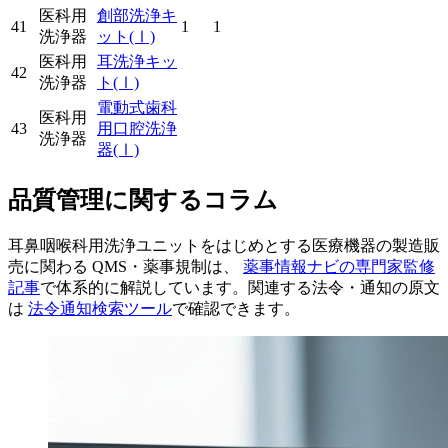
医科用
創部洗浄キ
41
1
1
洗浄器
ット
(Ⅰ)
医科用
耳洗浄キッ
42
洗浄器
ト
(Ⅰ)
電動式歯科
医科用
43
用口腔洗浄
洗浄器
器
(Ⅰ)
品質管理に関するコラム
耳鼻咽喉科用洗浄ユニットをはじめとする医療機器の製造販
売に関わる QMS・薬事規制は、
薬事情報ナビの専門家監修
記事
で体系的に解説しています。関連する法令・通知の原文
は
法令通知検索ツール
で確認できます。