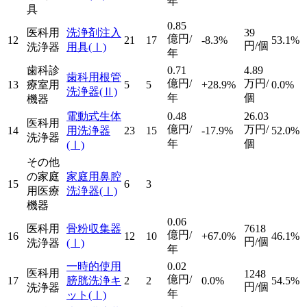
年
具
0.85
医科用
洗浄剤注入
39
億円/
12
21
17
-8.3%
53.1%
円/個
洗浄器
用具
(Ⅰ)
年
歯科診
0.71
4.89
歯科用根管
億円/
万円/
13
療室用
5
5
+28.9%
0.0%
洗浄器
(Ⅱ)
年
個
機器
電動式生体
0.48
26.03
医科用
億円/
万円/
14
用洗浄器
23
15
-17.9%
52.0%
洗浄器
年
個
(Ⅰ)
その他
の家庭
家庭用鼻腔
15
6
3
用医療
洗浄器
(Ⅰ)
機器
0.06
医科用
骨粉収集器
7618
億円/
16
12
10
+67.0%
46.1%
円/個
洗浄器
(Ⅰ)
年
一時的使用
0.02
医科用
1248
億円/
17
膀胱洗浄キ
2
2
0.0%
54.5%
円/個
洗浄器
年
ット
(Ⅰ)