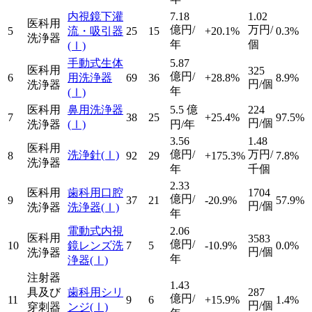
内視鏡下灌
7.18
1.02
医科用
億円/
万円/
5
流・吸引器
25
15
+20.1%
0.3%
洗浄器
年
個
(Ⅰ)
手動式生体
5.87
医科用
325
億円/
6
用洗浄器
69
36
+28.8%
8.9%
円/個
洗浄器
年
(Ⅰ)
医科用
鼻用洗浄器
5.5
億
224
7
38
25
+25.4%
97.5%
円/個
洗浄器
(Ⅰ)
円/年
3.56
1.48
医科用
億円/
万円/
洗浄針
(Ⅰ)
8
92
29
+175.3%
7.8%
洗浄器
年
千個
2.33
医科用
歯科用口腔
1704
億円/
9
37
21
-20.9%
57.9%
円/個
洗浄器
洗浄器
(Ⅰ)
年
電動式内視
2.06
医科用
3583
億円/
10
鏡レンズ洗
7
5
-10.9%
0.0%
円/個
洗浄器
年
浄器
(Ⅰ)
注射器
1.43
具及び
歯科用シリ
287
億円/
11
9
6
+15.9%
1.4%
円/個
穿刺器
ンジ
(Ⅰ)