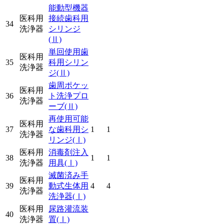
能動型機器
医科用
接続歯科用
34
洗浄器
シリンジ
(Ⅱ)
単回使用歯
医科用
35
科用シリン
洗浄器
ジ
(Ⅱ)
歯周ポケッ
医科用
36
ト洗浄プロ
洗浄器
ーブ
(Ⅱ)
再使用可能
医科用
37
な歯科用シ
1
1
洗浄器
リンジ
(Ⅰ)
医科用
消毒剤注入
38
1
1
洗浄器
用具
(Ⅰ)
滅菌済み手
医科用
39
動式生体用
4
4
洗浄器
洗浄器
(Ⅰ)
医科用
尿路灌流装
40
洗浄器
置
(Ⅰ)