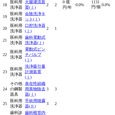
医科用
大腸灌流装
0
億
1131
18
2
2
0.0%
0.0%
円/個
洗浄器
置
(Ⅰ)
円/年
医科用
会陰洗浄キ
19
洗浄器
ット
(Ⅰ)
医科用
口腔洗浄器
20
2
1
洗浄器
(Ⅰ)
医科用
歯科電動式
21
洗浄器
洗浄器
(Ⅰ)
電動式ピン
医科用
22
チバルブ
洗浄器
(Ⅰ)
洗浄吸引量
医科用
23
計測装置
洗浄器
(Ⅰ)
その他
表在性組織
24
の鋼製
用異物除去
3
3
器具
器
(Ⅰ)
医科用
手術用噴霧
25
3
2
洗浄器
器
(Ⅱ)
歯科診
歯科根管内