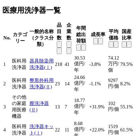
医療用洗浄器一覧
品
企
年間
一般的名称
目
業
平均
国産
カテゴ
総出
成長率
No.
（クラス分
数
数
価格
比率
リー
荷額
類）
30.53
74.12
医科用
器具除染用
億円/
万円/
1
218
41
-3.8%
79.5%
洗浄器
洗浄器
(Ⅰ)
年
個
24.66
医科用
整形外科用
9297
億円/
2
23
14
-1.1%
8.2%
円/個
洗浄器
洗浄器
(Ⅱ)
年
その他
18.77
の家庭
膣洗浄器
102
億円/
3
13
7
+31.9%
55.1%
円/個
用医療
(Ⅱ)
年
機器
8.68
医科用
洗浄器キッ
1519
億円/
4
22
11
+22.0%
61.5%
円/個
洗浄器
ト
(Ⅰ)
年