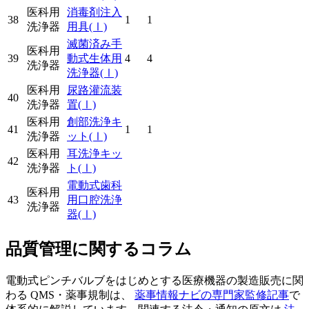
医科用
消毒剤注入
38
1
1
洗浄器
用具
(Ⅰ)
滅菌済み手
医科用
39
動式生体用
4
4
洗浄器
洗浄器
(Ⅰ)
医科用
尿路灌流装
40
洗浄器
置
(Ⅰ)
医科用
創部洗浄キ
41
1
1
洗浄器
ット
(Ⅰ)
医科用
耳洗浄キッ
42
洗浄器
ト
(Ⅰ)
電動式歯科
医科用
43
用口腔洗浄
洗浄器
器
(Ⅰ)
品質管理に関するコラム
電動式ピンチバルブをはじめとする医療機器の製造販売に関
わる QMS・薬事規制は、
薬事情報ナビの専門家監修記事
で