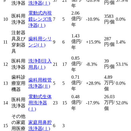
9
37
21
-20.9%
57.9%
円/個
洗浄器
洗浄器
(Ⅰ)
年
電動式内視
2.06
医科用
3583
億円/
10
鏡レンズ洗
7
5
-10.9%
0.0%
円/個
洗浄器
年
浄器
(Ⅰ)
注射器
1.43
具及び
歯科用シリ
287
億円/
11
9
6
+15.9%
1.4%
円/個
穿刺器
ンジ
(Ⅰ)
年
具
0.85
医科用
洗浄剤注入
39
億円/
12
21
17
-8.3%
53.1%
円/個
洗浄器
用具
(Ⅰ)
年
歯科診
0.71
4.89
歯科用根管
億円/
万円/
13
療室用
5
5
+28.9%
0.0%
洗浄器
(Ⅱ)
年
個
機器
電動式生体
0.48
26.03
医科用
億円/
万円/
14
用洗浄器
23
15
-17.9%
52.0%
洗浄器
年
個
(Ⅰ)
その他
の家庭
家庭用鼻腔
15
6
3
用医療
洗浄器
(Ⅰ)