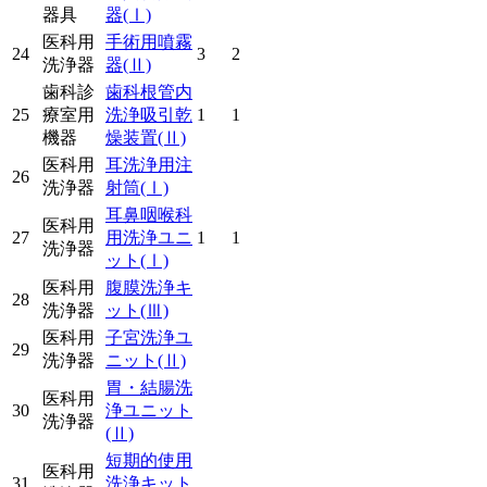
器具
器
(Ⅰ)
医科用
手術用噴霧
24
3
2
洗浄器
器
(Ⅱ)
歯科診
歯科根管内
25
療室用
洗浄吸引乾
1
1
機器
燥装置
(Ⅱ)
医科用
耳洗浄用注
26
洗浄器
射筒
(Ⅰ)
耳鼻咽喉科
医科用
27
用洗浄ユニ
1
1
洗浄器
ット
(Ⅰ)
医科用
腹膜洗浄キ
28
洗浄器
ット
(Ⅲ)
医科用
子宮洗浄ユ
29
洗浄器
ニット
(Ⅱ)
胃・結腸洗
医科用
30
浄ユニット
洗浄器
(Ⅱ)
短期的使用
医科用
31
洗浄キット