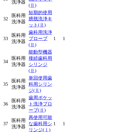
洗浄器
(Ⅱ)
短期的使用
医科用
32
膀胱洗浄キ
洗浄器
ット
(Ⅱ)
歯科用洗浄
医科用
33
プローブ
1
1
洗浄器
(Ⅱ)
能動型機器
医科用
接続歯科用
34
洗浄器
シリンジ
(Ⅱ)
単回使用歯
医科用
35
科用シリン
洗浄器
ジ
(Ⅱ)
歯周ポケッ
医科用
36
ト洗浄プロ
洗浄器
ーブ
(Ⅱ)
再使用可能
医科用
37
な歯科用シ
1
1
洗浄器
リンジ
(Ⅰ)