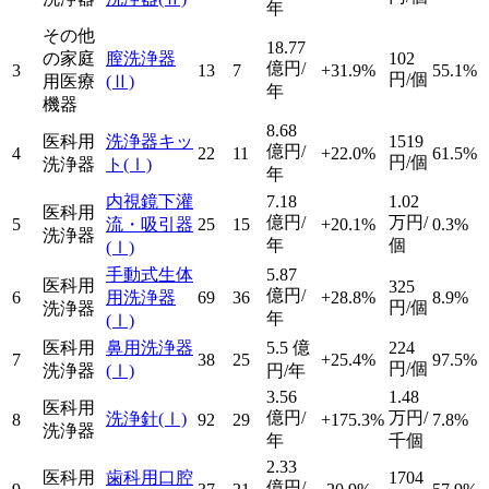
年
その他
18.77
の家庭
膣洗浄器
102
億円/
3
13
7
+31.9%
55.1%
円/個
用医療
(Ⅱ)
年
機器
8.68
医科用
洗浄器キッ
1519
億円/
4
22
11
+22.0%
61.5%
円/個
洗浄器
ト
(Ⅰ)
年
内視鏡下灌
7.18
1.02
医科用
億円/
万円/
5
流・吸引器
25
15
+20.1%
0.3%
洗浄器
年
個
(Ⅰ)
手動式生体
5.87
医科用
325
億円/
6
用洗浄器
69
36
+28.8%
8.9%
円/個
洗浄器
年
(Ⅰ)
医科用
鼻用洗浄器
5.5
億
224
7
38
25
+25.4%
97.5%
円/個
洗浄器
(Ⅰ)
円/年
3.56
1.48
医科用
億円/
万円/
洗浄針
(Ⅰ)
8
92
29
+175.3%
7.8%
洗浄器
年
千個
2.33
医科用
歯科用口腔
1704
億円/