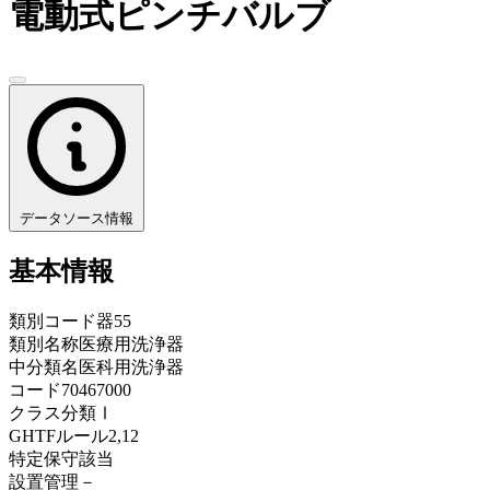
電動式ピンチバルブ
データソース情報
基本情報
類別コード
器55
類別名称
医療用洗浄器
中分類名
医科用洗浄器
コード
70467000
クラス分類
Ⅰ
GHTFルール
2,12
特定保守
該当
設置管理
－