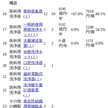
機器
0.06
医科用
骨粉収集器
7618
億円/
16
12
10
+67.0%
46.1%
円/個
洗浄器
(Ⅰ)
年
一時的使用
0.02
医科用
1248
億円/
17
膀胱洗浄キ
2
2
0.0%
54.5%
円/個
洗浄器
年
ット
(Ⅰ)
医科用
大腸灌流装
0
億
1131
18
2
2
0.0%
0.0%
円/個
洗浄器
置
(Ⅰ)
円/年
医科用
会陰洗浄キ
19
洗浄器
ット
(Ⅰ)
医科用
口腔洗浄器
20
2
1
洗浄器
(Ⅰ)
医科用
歯科電動式
21
洗浄器
洗浄器
(Ⅰ)
洗浄吸引量
医科用
22
計測装置
洗浄器
(Ⅰ)
その他
表在性組織
23
の鋼製
用異物除去
3
3