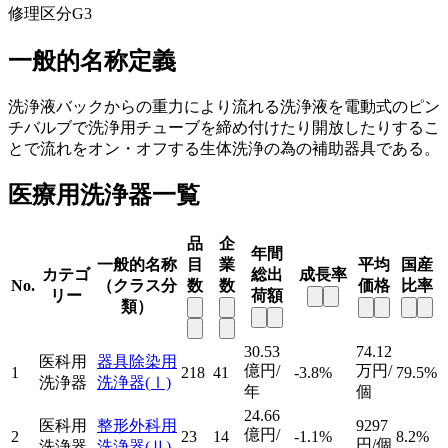
修理区分
G3
一般的名称定義
洗浄液バックからの重力により流れる洗浄液を電動式のピン
チバルブで洗浄用チューブを締め付けたり開放したりするこ
とで流れをオン・オフする生体洗浄の為の補助器具である。
医療用洗浄器一覧
品
企
年間
一般的名称
目
業
平均
国産
カテゴ
総出
成長率
No.
（クラス分
数
数
価格
比率
リー
荷額
類）
30.53
74.12
医科用
器具除染用
億円/
万円/
1
218
41
-3.8%
79.5%
洗浄器
洗浄器
(Ⅰ)
年
個
24.66
医科用
整形外科用
9297
億円/
2
23
14
-1.1%
8.2%
円/個
洗浄器
洗浄器
(Ⅱ)