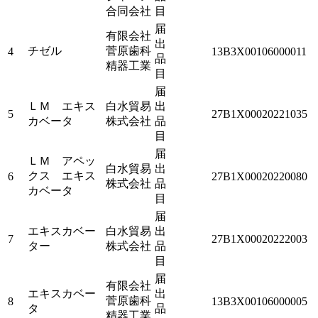
合同会社
目
届
有限会社
出
チゼル
菅原歯科
4
13B3X00106000011
品
精器工業
目
届
ＬＭ エキス
白水貿易
出
5
27B1X00020221035
カベータ
株式会社
品
目
届
ＬＭ アペッ
白水貿易
出
クス エキス
6
27B1X00020220080
株式会社
品
カベータ
目
届
エキスカベー
白水貿易
出
7
27B1X00020222003
ター
株式会社
品
目
届
有限会社
エキスカベー
出
菅原歯科
8
13B3X00106000005
タ
品
精器工業