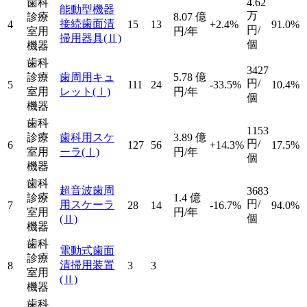
歯科
4.62
能動型機器
万
診療
8.07
億
接続歯面清
4
15
13
+2.4%
91.0%
円/
室用
円/年
掃用器具
(Ⅱ)
個
機器
歯科
3427
診療
歯周用キュ
5.78
億
円/
5
111
24
-33.5%
10.4%
室用
レット
(Ⅰ)
円/年
個
機器
歯科
1153
診療
歯科用スケ
3.89
億
円/
6
127
56
+14.3%
17.5%
室用
ーラ
(Ⅰ)
円/年
個
機器
歯科
超音波歯周
3683
診療
1.4
億
円/
用スケーラ
7
28
14
-16.7%
94.0%
室用
円/年
個
(Ⅱ)
機器
歯科
電動式歯面
診療
清掃用装置
8
3
3
室用
(Ⅱ)
機器
歯科