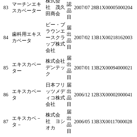
株式会
マーチンエキ
認
社 茂久
83
2007/07
28B1X00005000204
スカベーター
品
田商会
目
ビー・ブ
届
ラウンエ
歯科用エキス
出
84
ースクラ
2007/02
13B1X00218162003
カベータ
品
ップ株式
目
会社
届
株式会社
エキスカベー
出
デンテッ
85
2007/01
13B2X00094000021
ター
品
ク
目
日本フリ
届
エキスカベー
ッツメデ
出
86
2006/12
12B3X00002000041
タ
ィコ株式
品
会社
目
届
株式会
エキスカベ－
出
社 ヨシ
87
2006/05
13B3X00117000028
タ－
品
オカ
目