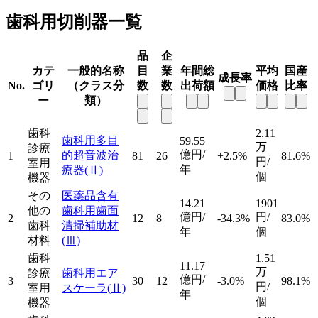
歯科用切削器一覧
品
企
カテ
一般的名称
目
業
年間総
平均
国産
成長率
No.
ゴリ
（クラス分
数
数
出荷額
価格
比率
ー
類）
歯科
2.11
歯科用多目
59.55
万
診療
億円/
的超音波治
1
81
26
+2.5%
81.6%
円/
室用
年
療器
(Ⅱ)
個
機器
その
医薬品含有
14.21
1901
他の
歯科用歯面
億円/
円/
2
12
8
-34.3%
83.0%
歯科
清掃補助材
年
個
材料
(Ⅲ)
歯科
1.51
11.17
万
診療
歯科用エア
億円/
3
30
12
-3.0%
98.1%
円/
室用
スケーラ
(Ⅱ)
年
個
機器