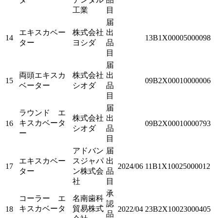
工業
目
届
エキスカベー
株式会社
出
14
13B1X00005000098
ター
ヨシダ
品
目
届
両頭エキスカ
株式会社
出
15
09B2X00010000006
ベーター
シオダ
品
目
届
ラウンド エ
株式会社
出
キスカベータ
16
09B2X00010000793
シオダ
品
ー
目
アドバン
届
エキスカベー
スジャパ
出
17
2024/06
11B1X10025000012
ター
ン株式会
品
社
目
承
コーラー エ
名南歯科
認
キスカベータ
貿易株式
18
2022/04
23B2X10023000405
品