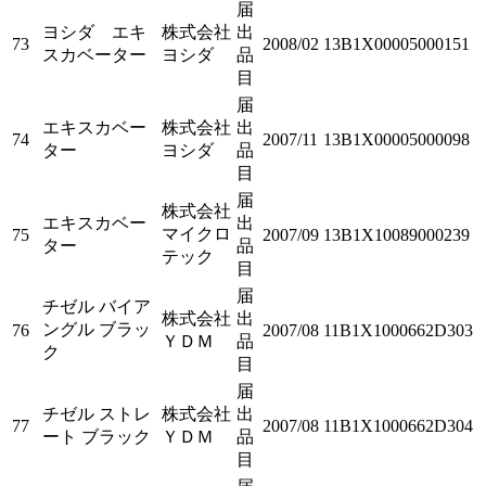
届
ヨシダ エキ
株式会社
出
73
2008/02
13B1X00005000151
スカベーター
ヨシダ
品
目
届
エキスカベー
株式会社
出
74
2007/11
13B1X00005000098
ター
ヨシダ
品
目
届
株式会社
エキスカベー
出
マイクロ
75
2007/09
13B1X10089000239
ター
品
テック
目
届
チゼル バイア
株式会社
出
ングル ブラッ
76
2007/08
11B1X1000662D303
ＹＤＭ
品
ク
目
届
チゼル ストレ
株式会社
出
77
2007/08
11B1X1000662D304
ート ブラック
ＹＤＭ
品
目