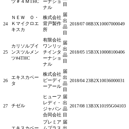
ツ＃４ＭTHC
ーナショ
目
ナル
届
ＮＥＷ Ｏ・
株式会社
出
Ｋマイクロエ
背戸製作
24
2018/07
08B3X10007000049
品
キスカ
所
目
有限会社
届
カリソルブイ
ワンリッ
出
25
ンスツルメン
チインタ
2018/05
15B3X10008100406
品
ツ#4THC
ーナショ
目
ナル
届
株式会社
エキスカベー
出
ピーディ
26
2018/04
23B2X10036000031
タ
品
ーアール
目
ヒューフ
届
レディ・
出
チゼル
27
2017/08
13B3X10195G04103
ジャパン
品
合同会社
目
プレミア
届
エキスカベー
ムプラス
出