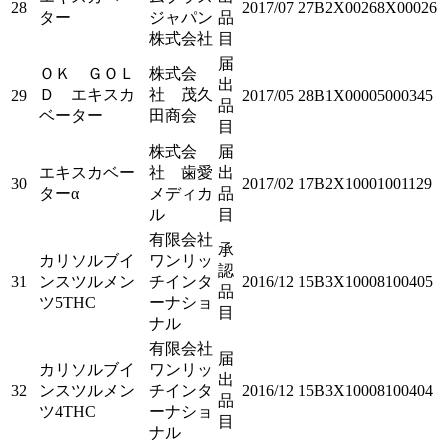
28
2017/07
27B2X00268X00026
ター
ジャパン
品
株式会社
目
届
ＯＫ ＧＯＬ
株式会
出
Ｄ エキスカ
社 茂久
29
2017/05
28B1X00005000345
品
ベーター
田商会
目
株式会
届
エキスカベー
社 歯愛
出
30
2017/02
17B2X10001001129
ターα
メディカ
品
ル
目
有限会社
承
カリソルブイ
ワンリッ
認
31
ンスツルメン
チインタ
2016/12
15B3X10008100405
品
ツ5THC
ーナショ
目
ナル
有限会社
届
カリソルブイ
ワンリッ
出
32
ンスツルメン
チインタ
2016/12
15B3X10008100404
品
ツ4THC
ーナショ
目
ナル