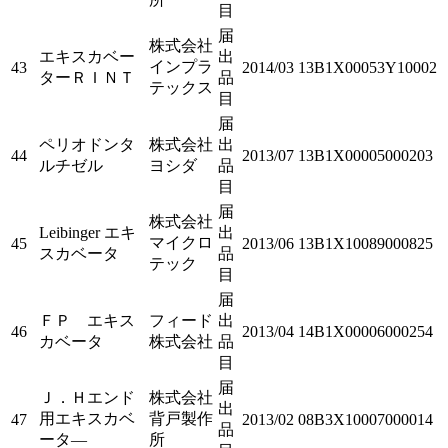
目
届
株式会社
エキスカベー
出
インプラ
43
2014/03
13B1X00053Y10002
ターＲＩＮＴ
品
テックス
目
届
ペリオドンタ
株式会社
出
44
2013/07
13B1X00005000203
ルチゼル
ヨシダ
品
目
届
株式会社
Leibinger エキ
出
マイクロ
45
2013/06
13B1X10089000825
スカベータ
品
テック
目
届
ＦＰ エキス
フィード
出
46
2013/04
14B1X00006000254
カベータ
株式会社
品
目
届
Ｊ．Ｈエンド
株式会社
出
用エキスカベ
背戸製作
47
2013/02
08B3X10007000014
品
ータ―
所