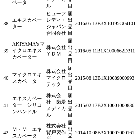
ベータ
ル
目
ヒューフ
届
エキスカベー
レディ・
出
38
2016/05
13B3X10195G04101
ター
ジャパン
品
合同会社
目
届
AKIYAMA's マ
株式会社
出
イクロエキス
39
2016/05
11B1X1000662D311
ＹＤＭ
品
カベーター
目
届
株式会社
マイクロエキ
出
マイクロ
40
2015/08
13B1X10089000993
スカベータ
品
テック
目
株式会
届
エキスカベー
社 歯愛
出
ター シリコ
41
2015/02
17B2X10001000836
メディカ
品
ンハンドル
ル
目
届
株式会社
Ｍ・Ｍ エキ
出
背戸製作
42
2014/10
08B3X10007000161
スカベータ
品
所