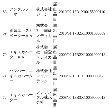
届
アングルフォ
株式会社
出
68
2010/02
13B1X00155000110
ーマー
ジーシー
品
目
株式会
届
両頭エキスカ
社 歯愛
出
69
2010/01
17B2X10001000089
ベーターＡＡ
メディカ
品
ル
目
株式会
届
エキスカベー
社 歯愛
出
70
2009/02
17B2X10001000018
ターＫＲ
メディカ
品
ル
目
届
ハマハー エ
株式会社
出
キスカベータ
マイクロ
71
2008/07
13B1X10089000423
品
ー
テック
目
届
フジデン
エキスカベー
出
タル株式
72
2008/05
13B3X10059000013
ター
品
会社
目