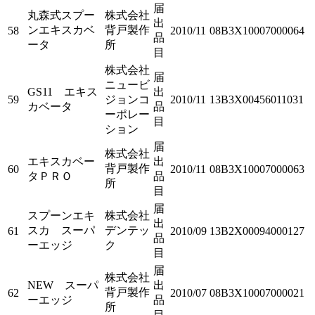
届
丸森式スプー
株式会社
出
ンエキスカベ
背戸製作
58
2010/11
08B3X10007000064
品
ータ
所
目
株式会社
届
ニュービ
GS11 エキス
出
59
ジョンコ
2010/11
13B3X00456011031
カベータ
品
ーポレー
目
ション
届
株式会社
エキスカベー
出
背戸製作
60
2010/11
08B3X10007000063
タＰＲＯ
品
所
目
届
スプーンエキ
株式会社
出
スカ スーパ
デンテッ
61
2010/09
13B2X00094000127
品
ーエッジ
ク
目
届
株式会社
NEW スーパ
出
背戸製作
62
2010/07
08B3X10007000021
ーエッジ
品
所
目