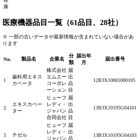
在
庫
医療機器品目一覧（61品目、28社）
※ 一部の古いデータや最新情報が含まれていない場合があ
ります
分
届出年
製品名
企業名
届出番号
No.
類
月
株式会社
届
歯科用エキス
エムエー
出
1
12B3X10001000105
カベータ
コーポレ
品
ーション
目
ヒューフ
届
エキスカベー
レディ・
出
2
13B3X10195G04101
ター
ジャパン
品
合同会社
目
ヒューフ
届
レディ・
出
チゼル
3
13B3X10195G04103
ジャパン
品