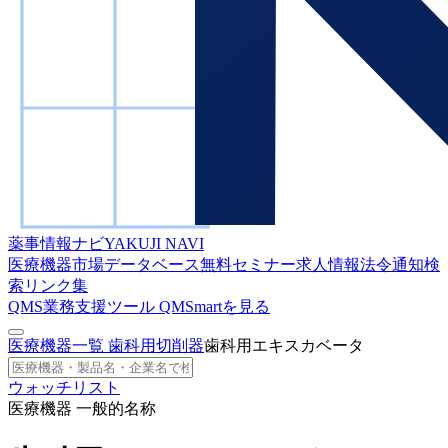
薬事情報ナビ
YAKUJI NAVI
医療機器市場データベース
無料セミナー
求人情報
法令通知検
索
リンク集
QMS業務支援ツール
QMSmartを見る
医療機器一覧
歯科用切削器
歯科用エキスカベータ
ウォッチリスト
医療機器 一般的名称