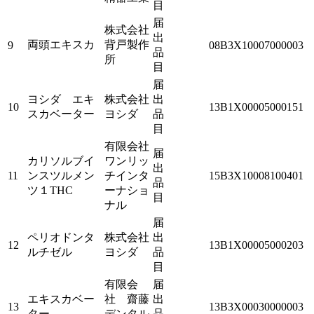
目
届
株式会社
出
両頭エキスカ
背戸製作
9
08B3X10007000003
品
所
目
届
ヨシダ エキ
株式会社
出
10
13B1X00005000151
スカベーター
ヨシダ
品
目
有限会社
届
カリソルブイ
ワンリッ
出
11
ンスツルメン
チインタ
15B3X10008100401
品
ツ１THC
ーナショ
目
ナル
届
ペリオドンタ
株式会社
出
12
13B1X00005000203
ルチゼル
ヨシダ
品
目
有限会
届
エキスカベー
社 齋藤
出
13
13B3X00030000003
ター
デンタル
品