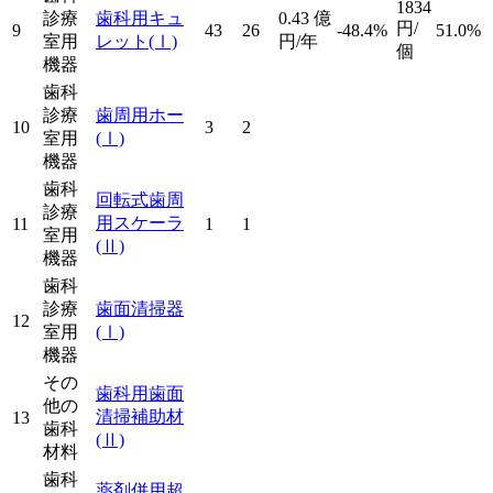
1834
診療
歯科用キュ
0.43
億
円/
9
43
26
-48.4%
51.0%
室用
レット
(Ⅰ)
円/年
個
機器
歯科
診療
歯周用ホー
10
3
2
室用
(Ⅰ)
機器
歯科
回転式歯周
診療
用スケーラ
11
1
1
室用
(Ⅱ)
機器
歯科
診療
歯面清掃器
12
室用
(Ⅰ)
機器
その
歯科用歯面
他の
清掃補助材
13
歯科
(Ⅱ)
材料
歯科
薬剤併用超