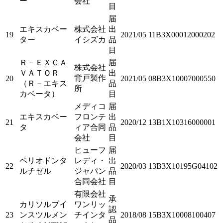
ー
会社
目
届
エキスカベー
株式会社
出
19
2021/05
11B3X00012000202
ター
イシズカ
品
目
Ｒ－ＥＸＣＡ
届
株式会社
ＶＡＴＯＲ
出
背戸製作
20
2021/05
08B3X10007000550
（Ｒ－エキス
品
所
カベータ）
目
メディコ
届
エキスカベー
フロンテ
出
21
2020/12
13B1X10316000001
タ
ィア合同
品
会社
目
ヒューフ
届
ペリオドンタ
レディ・
出
22
2020/03
13B3X10195G04102
ルチゼル
ジャパン
品
合同会社
目
有限会社
承
カリソルブイ
ワンリッ
認
23
ンスツルメン
チインタ
2018/08
15B3X10008100407
品