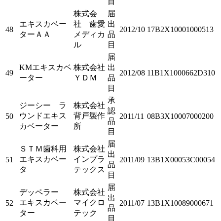
目
株式会
届
エキスカベー
社 歯愛
出
48
2012/10
17B2X10001000513
ターＡＡ
メディカ
品
ル
目
届
KMエキスカベ
株式会社
出
49
2012/08
11B1X1000662D310
ーター
ＹＤＭ
品
目
承
ジーシー ラ
株式会社
認
ウンドエキス
背戸製作
50
2011/11
08B3X10007000200
品
カベーター
所
目
届
ＳＴＭ歯科用
株式会社
出
エキスカベー
インプラ
51
2011/09
13B1X00053C00054
品
タ
テックス
目
届
デッペラー
株式会社
出
エキスカベー
マイクロ
52
2011/07
13B1X10089000671
品
ター
テック
目