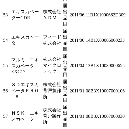
届
エキスカベー
株式会社
出
53
2011/06
11B1X1000662D309
ターCDR
ＹＤＭ
品
目
届
エキスカベー
フィード
出
54
2011/06
14B1X00006000233
タ
株式会社
品
目
届
株式会社
マルミ エキ
出
マイクロ
55
2011/04
13B1X10089000655
スカベータ
品
テック
EXC17
目
届
ＳＤエキスカ
株式会社
出
ベータＰＲＯ
背戸製作
56
2011/01
08B3X10007000106
品
－8
所
目
届
株式会社
ＮＳＫ エキ
出
背戸製作
57
2011/01
08B3X10007000030
スカベータ
品
所
目