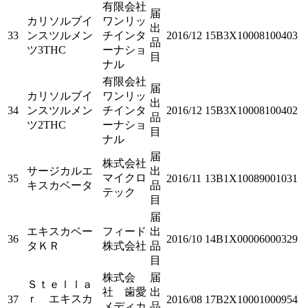
有限会社
届
カリソルブイ
ワンリッ
出
33
ンスツルメン
チインタ
2016/12
15B3X10008100403
品
ツ3THC
ーナショ
目
ナル
有限会社
届
カリソルブイ
ワンリッ
出
34
ンスツルメン
チインタ
2016/12
15B3X10008100402
品
ツ2THC
ーナショ
目
ナル
届
株式会社
サージカルエ
出
マイクロ
35
2016/11
13B1X10089001031
キスカベータ
品
テック
目
届
エキスカベー
フィード
出
36
2016/10
14B1X00006000329
タＫＲ
株式会社
品
目
株式会
届
Ｓｔｅｌｌａ
社 歯愛
出
ｒ エキスカ
37
2016/08
17B2X10001000954
メディカ
品