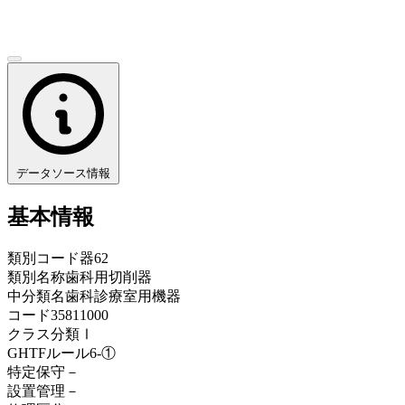
データソース情報
基本情報
類別コード
器62
類別名称
歯科用切削器
中分類名
歯科診療室用機器
コード
35811000
クラス分類
Ⅰ
GHTFルール
6-①
特定保守
－
設置管理
－