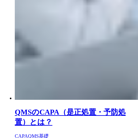
QMSのCAPA（是正処置・予防処
置）とは？
CAPA
QMS基礎