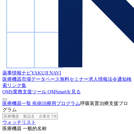
薬事情報ナビ
YAKUJI NAVI
医療機器市場データベース
無料セミナー
求人情報
法令通知検
索
リンク集
QMS業務支援ツール
QMSmartを見る
医療機器一覧
疾病治療用プログラム
呼吸装置治療支援プロ
グラム
ウォッチリスト
医療機器 一般的名称