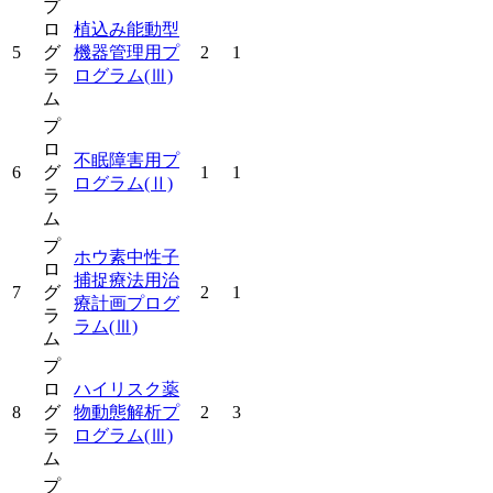
プ
ロ
植込み能動型
5
グ
機器管理用プ
2
1
ラ
ログラム
(Ⅲ)
ム
プ
ロ
不眠障害用プ
6
グ
1
1
ログラム
(Ⅱ)
ラ
ム
プ
ホウ素中性子
ロ
捕捉療法用治
7
グ
2
1
療計画プログ
ラ
ラム
(Ⅲ)
ム
プ
ロ
ハイリスク薬
8
グ
物動態解析プ
2
3
ラ
ログラム
(Ⅲ)
ム
プ