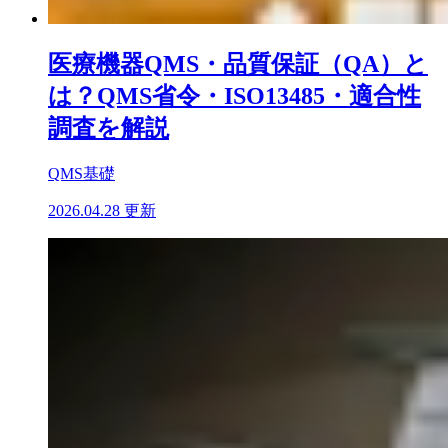
医療機器QMS・品質保証（QA）と
は？QMS省令・ISO13485・適合性
調査を解説
QMS基礎
2026.04.28 更新