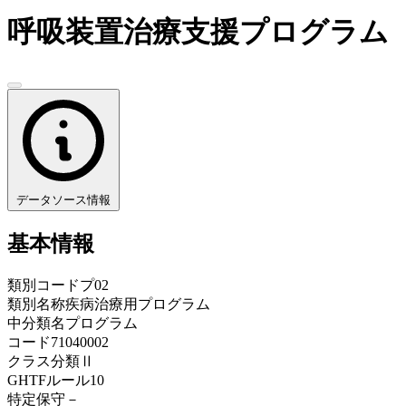
呼吸装置治療支援プログラム
データソース情報
基本情報
類別コード
プ02
類別名称
疾病治療用プログラム
中分類名
プログラム
コード
71040002
クラス分類
Ⅱ
GHTFルール
10
特定保守
－