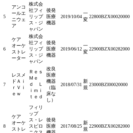
株式会
アンコ
社フィ
後発
ールエ
一
5
リップ
医療
2019/10/04
22800BZX00020000
ニウェ
変
ス・ジ
機器
ア
ャパン
株式会
ケア
社フィ
後発
オーケ
一
6
リップ
医療
2019/06/12
22900BZX00282000
ストレ
変
ス・ジ
機器
ーター
ャパン
改良
Ｒｅｓ
レスメ
医療
Ｍｅ
ドＡｉ
機器
新
ｄ Ｌ
7
2018/07/31
23000BZI00020000
ｒＶｉ
（臨
規
ｉｍｉ
ｅｗ
床な
ｔｅｄ
し）
フィリ
ップ
ケア
ス・レ
後発
オーケ
新
8
スピロ
医療
2017/08/25
22900BZX00282000
ストレ
規
ニクス
機器