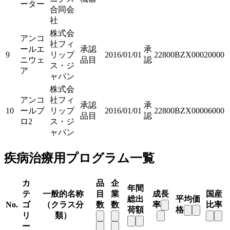
ーター
合同会
社
株式会
アンコ
社フィ
ールエ
承認
承
9
リップ
2016/01/01
22800BZX00020000
ニウェ
品目
認
ス・ジ
ア
ャパン
株式会
アンコ
社フィ
承認
承
10
ールプ
リップ
2016/01/01
22800BZX00006000
品目
認
ロ2
ス・ジ
ャパン
疾病治療用プログラム一覧
カ
品
企
年間
テ
一般的名称
目
業
成長
国産
総出
平均価
No.
ゴ
（クラス分
数
数
率
比率
荷額
格
リ
類）
ー