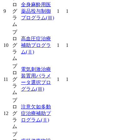
ロ
全身麻酔用医
9
グ
薬品投与制御
1
1
ラ
プログラム
(Ⅲ)
ム
プ
ロ
高血圧症治療
10
グ
補助プログラ
1
1
ラ
ム
(Ⅱ)
ム
プ
電気刺激治療
ロ
装置用パラメ
11
グ
1
1
ータ選択プロ
ラ
グラム
(Ⅲ)
ム
プ
ロ
注意欠如多動
12
グ
症治療補助プ
ラ
ログラム
(Ⅱ)
ム
プ