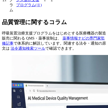
ラ
プログラム
(Ⅱ)
ム
品質管理に関するコラム
呼吸装置治療支援プログラムをはじめとする医療機器の製造
販売に関わる QMS・薬事規制は、
薬事情報ナビの専門家監
修記事
で体系的に解説しています。関連する法令・通知の原
文は
法令通知検索ツール
で確認できます。