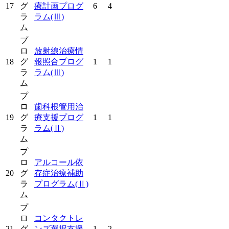
17
グ
療計画プログ
6
4
ラ
ラム
(Ⅲ)
ム
プ
ロ
放射線治療情
18
グ
報照合プログ
1
1
ラ
ラム
(Ⅲ)
ム
プ
ロ
歯科根管用治
19
グ
療支援プログ
1
1
ラ
ラム
(Ⅱ)
ム
プ
ロ
アルコール依
20
グ
存症治療補助
ラ
プログラム
(Ⅱ)
ム
プ
ロ
コンタクトレ
21
グ
ンズ選択支援
1
2