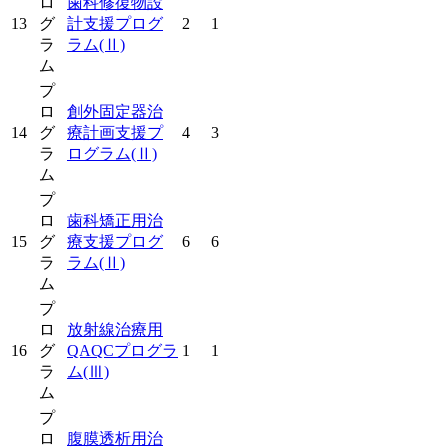
ロ
歯科修復物設
13
グ
計支援プログ
2
1
ラ
ラム
(Ⅱ)
ム
プ
ロ
創外固定器治
14
グ
療計画支援プ
4
3
ラ
ログラム
(Ⅱ)
ム
プ
ロ
歯科矯正用治
15
グ
療支援プログ
6
6
ラ
ラム
(Ⅱ)
ム
プ
ロ
放射線治療用
16
グ
QAQCプログラ
1
1
ラ
ム
(Ⅲ)
ム
プ
ロ
腹膜透析用治