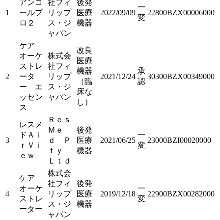
アンコ
社フィ
後発
一
1
ールプ
リップ
医療
2022/09/09
22800BZX00006000
変
ロ２
ス・ジ
機器
ャパン
ケア
改良
オーケ
株式会
医療
ストレ
社フィ
機器
承
2
ータ
リップ
2021/12/24
30300BZX00349000
（臨
認
ー エ
ス・ジ
床な
ッセン
ャパン
し）
ス
Ｒｅｓ
レスメ
Ｍｅ
後発
ドＡｉ
一
3
ｄ Ｐ
医療
2021/06/25
23000BZI00020000
ｒＶｉ
変
ｔｙ
機器
ｅｗ
Ｌｔｄ
株式会
ケア
社フィ
後発
オーケ
一
4
リップ
医療
2019/12/18
22900BZX00282000
ストレ
変
ス・ジ
機器
ーター
ャパン