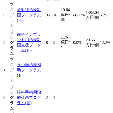
プ
ロ
放射線治療計
10.64
1384.04
億円/
1
グ
画プログラム
35
16
-12.0%
5.2%
万円/個
年
ラ
(Ⅲ)
ム
プ
歯科インプラ
ロ
1.76
ント用治療計
20.55
億円/
2
グ
8
5
0.0%
12.2%
万円/個
画支援プログ
年
ラ
ラム
(Ⅱ)
ム
プ
ロ
うつ病治療補
3
グ
助プログラム
ラ
(Ⅱ)
ム
プ
ロ
眼科手術用治
4
グ
療計画プログ
2
1
ラ
ラム
(Ⅲ)
ム