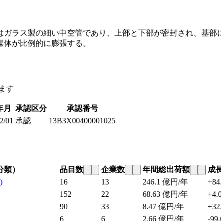
はガラス製の細い中空管であり、上部と下部が密封され、基部
媒体が比例的に膨張する。
ます
年月
承認区分
承認番号
2/01
承認
13B3X00400001025
分類）
品目数
企業数
年間総出荷額
成
)
16
13
246.1
億円/年
+84
152
22
68.63
億円/年
+4.
90
33
8.47
億円/年
+32
6
6
2.66
億円/年
-99