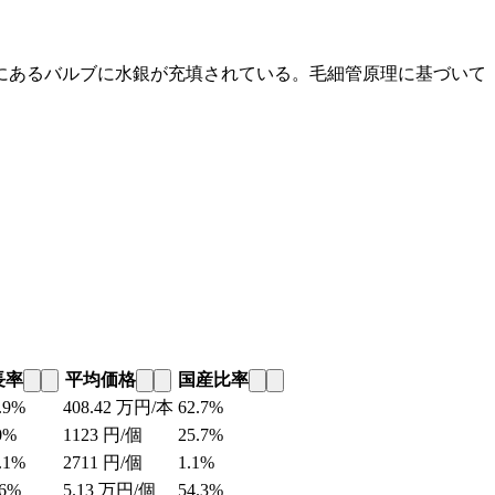
にあるバルブに水銀が充填されている。毛細管原理に基づいて
長率
平均価格
国産比率
.9%
408.42
万円/本
62.7%
0%
1123
円/個
25.7%
.1%
2711
円/個
1.1%
.6%
5.13
万円/個
54.3%