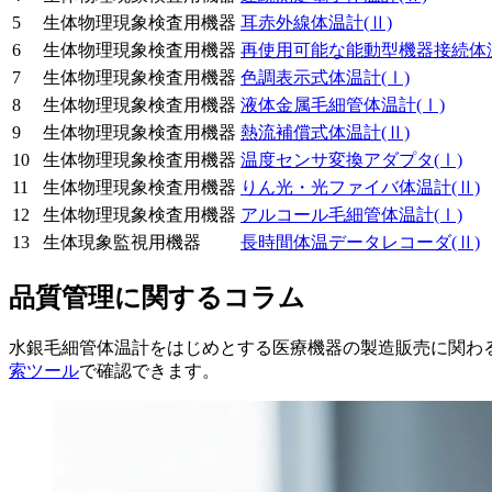
5
生体物理現象検査用機器
耳赤外線体温計
(Ⅱ)
6
生体物理現象検査用機器
再使用可能な能動型機器接続体
7
生体物理現象検査用機器
色調表示式体温計
(Ⅰ)
8
生体物理現象検査用機器
液体金属毛細管体温計
(Ⅰ)
9
生体物理現象検査用機器
熱流補償式体温計
(Ⅱ)
10
生体物理現象検査用機器
温度センサ変換アダプタ
(Ⅰ)
11
生体物理現象検査用機器
りん光・光ファイバ体温計
(Ⅱ)
12
生体物理現象検査用機器
アルコール毛細管体温計
(Ⅰ)
13
生体現象監視用機器
長時間体温データレコーダ
(Ⅱ)
品質管理に関するコラム
水銀毛細管体温計をはじめとする医療機器の製造販売に関わる
索ツール
で確認できます。