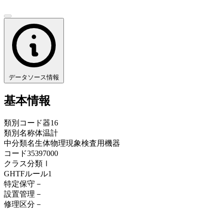
データソース情報
基本情報
類別コード
器16
類別名称
体温計
中分類名
生体物理現象検査用機器
コード
35397000
クラス分類
Ⅰ
GHTFルール
1
特定保守
－
設置管理
－
修理区分
－