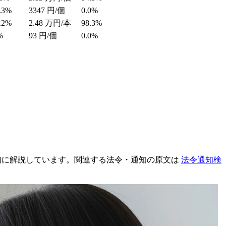
.3%
3347
円/個
0.0%
.2%
2.48
万円/本
98.3%
%
93
円/個
0.0%
的に解説しています。関連する法令・通知の原文は
法令通知検