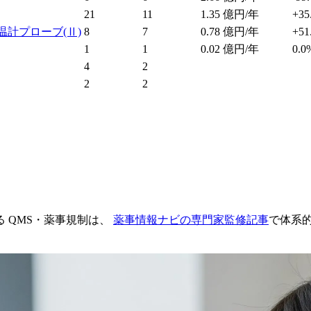
21
11
1.35
億円/年
+35
温計プローブ
(Ⅱ)
8
7
0.78
億円/年
+51
1
1
0.02
億円/年
0.0
4
2
2
2
 QMS・薬事規制は、
薬事情報ナビの専門家監修記事
で体系