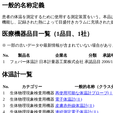
一般的名称定義
患者の体温を測定するために使用する測定装置をいう。本品
機能し、記録された熱によって目盛付きカラムに充填された
医療機器品目一覧（1品目、1社）
※ 一部の古いデータや最新情報が含まれていない場合があり
No.
製品名
企業名
分類
承認
1
フェバー体温計
日本計量器工業株式会社
承認品目
2006/1
体温計一覧
No.
カテゴリー
一般的名称（クラス
1
生体物理現象検査用機器
再使用可能な体温計プローブ
(Ⅰ
2
生体物理現象検査用機器
電子体温計
(Ⅱ)
3
生体物理現象検査用機器
皮膚赤外線体温計
(Ⅱ)
4
生体物理現象検査用機器
連続測定電子体温計
(Ⅱ)