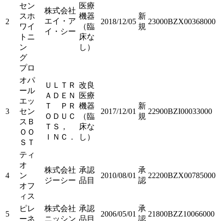
セン
医療
株式会社
スホ
機器
新
エイ・ア
2
2018/12/05
23000BZX00368000
ワイ
（臨
規
イ・シー
トニ
床な
ン
し）
グ
プロ
オパ
ＵＬＴＲ
改良
ール
ＡＤＥＮ
医療
エッ
Ｔ ＰＲ
機器
新
3
セン
2017/12/01
22900BZI00033000
ＯＤＵＣ
（臨
規
スＢ
ＴＳ，
床な
ＯＯ
ＩＮＣ．
し）
ＳＴ
ティ
オ
株式会社
承認
承
4
ン
2010/08/01
22200BZX00785000
ジーシー
品目
認
オフ
ィス
ピレ
株式会社
承認
承
5
2006/05/01
21800BZZ10066000
ーネ
ニッシン
品目
認