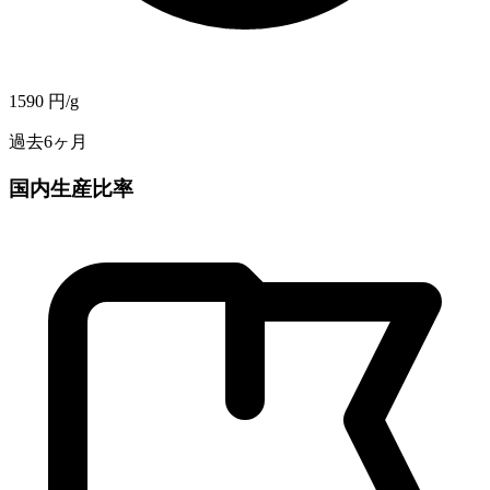
1590
円/g
過去6ヶ月
国内生産比率