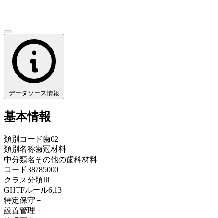
データソース情報
基本情報
類別コード
歯02
類別名称
歯冠材料
中分類名
その他の歯科材料
コード
38785000
クラス分類
Ⅲ
GHTFルール
6,13
特定保守
－
設置管理
－