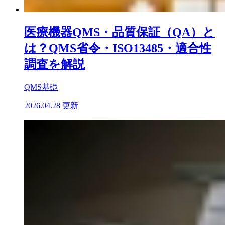
医療機器QMS・品質保証（QA）と
は？QMS省令・ISO13485・適合性
調査を解説
QMS基礎
2026.04.28 更新