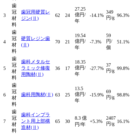
歯
27.25
冠
歯冠用硬質レ
349
億円/
3
62
24
-14.1%
96.3%
円/g
材
ジン
(Ⅱ)
年
料
歯
19.54
59
冠
硬質レジン歯
億円/
円/
4
70
21
-7.3%
51.1%
材
(Ⅱ)
年
個
料
歯
歯科メタルセ
18.35
冠
37
億円/
ラミック修復
5
36
17
-27.7%
99.8%
円/g
材
年
用陶材
(Ⅱ)
料
歯
13.5
冠
69
億円/
歯科用陶材
(Ⅱ)
6
63
25
-15.9%
98.8%
円/g
材
年
料
歯
歯科インプラ
冠
8.3
億
2407
ント用上部構
7
65
30
+5.3%
16.1%
円/g
材
円/年
造材
(Ⅱ)
料