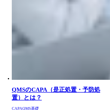
QMSのCAPA（是正処置・予防処
置）とは？
CAPA
QMS基礎