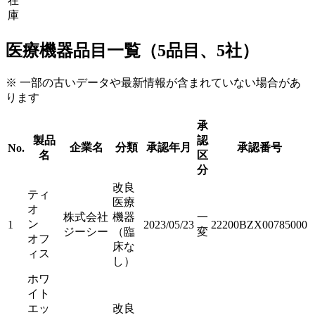
在
庫
医療機器品目一覧（5品目、5社）
※ 一部の古いデータや最新情報が含まれていない場合があ
ります
承
製品
認
企業名
分類
承認年月
承認番号
No.
名
区
分
改良
ティ
医療
オ
株式会社
機器
一
ン
1
2023/05/23
22200BZX00785000
ジーシー
（臨
変
オフ
床な
ィス
し）
ホワ
イト
エッ
改良