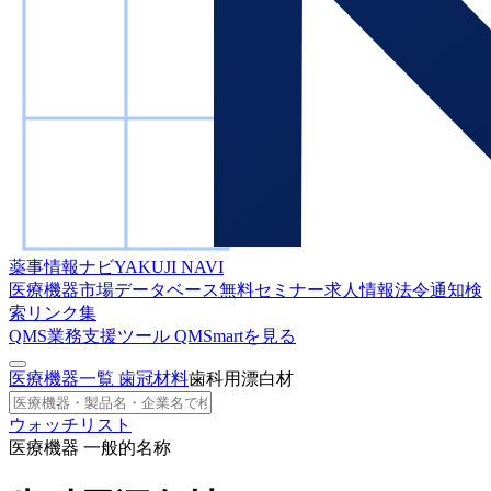
薬事情報ナビ
YAKUJI NAVI
医療機器市場データベース
無料セミナー
求人情報
法令通知検
索
リンク集
QMS業務支援ツール
QMSmartを見る
医療機器一覧
歯冠材料
歯科用漂白材
ウォッチリスト
医療機器 一般的名称