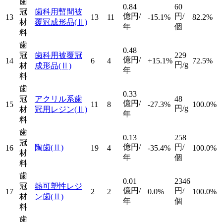
歯
0.84
60
冠
歯科用暫間被
億円/
円/
13
13
11
-15.1%
82.2%
材
覆冠成形品
(Ⅱ)
年
個
料
歯
0.48
冠
歯科用被覆冠
229
億円/
14
6
4
+15.1%
72.5%
円/g
材
成形品
(Ⅱ)
年
料
歯
0.33
冠
アクリル系歯
48
億円/
15
11
8
-27.3%
100.0%
円/g
材
冠用レジン
(Ⅱ)
年
料
歯
0.13
258
冠
億円/
円/
陶歯
(Ⅱ)
16
19
4
-35.4%
100.0%
材
年
個
料
歯
0.01
2346
冠
熱可塑性レジ
億円/
円/
17
2
2
0.0%
100.0%
材
ン歯
(Ⅱ)
年
個
料
歯