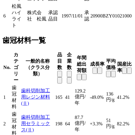
松風
ハイ
株式会
承認
承
6
1997/11/01
20900BZY01021000
ライ
社 松風
品目
認
ト
歯冠材料一覧
カ
品
企
年間
テ
一般的名称
目
業
平均
総出
成長率
国産比
No.
ゴ
（クラス分
数
数
価格
荷額
率
リ
類）
ー
歯
歯科切削加工
129.2
冠
136
億円/
用レジン材料
1
165
41
-49.0%
41.2%
円/g
材
年
(Ⅱ)
料
歯
歯科切削加工
87.7
冠
51
億円/
用セラミック
2
198
64
+3.3%
82.2%
円/g
材
年
ス
(Ⅱ)
料