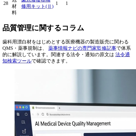
28
1
1
材
修用キット
(Ⅱ)
料
品質管理に関するコラム
歯科用漂白材をはじめとする医療機器の製造販売に関わる
QMS・薬事規制は、
薬事情報ナビの専門家監修記事
で体系
的に解説しています。関連する法令・通知の原文は
法令通
知検索ツール
で確認できます。