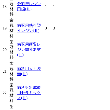
冠
分割型レジン
18
1
1
材
臼歯
(Ⅱ)
料
歯
冠
歯冠用熱可塑
19
3
3
材
性レジン
(Ⅱ)
料
歯
歯冠用硬質レ
冠
ジン関連器材
20
材
(Ⅱ)
料
歯
冠
歯科用人工咬
21
材
頭
(Ⅱ)
料
歯
歯科射出成型
冠
用セラミック
22
1
1
材
ス
(Ⅱ)
料
歯