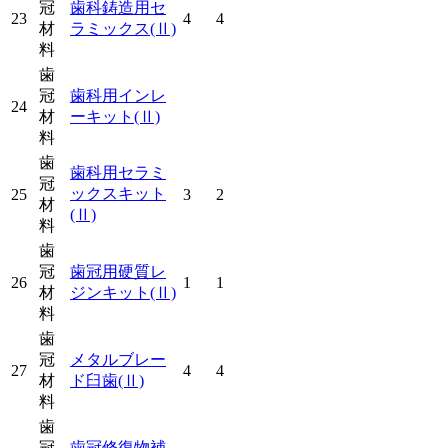
冠
歯科鋳造用セ
23
4
4
材
ラミックス
(Ⅱ)
料
歯
冠
歯科用インレ
24
材
ーキット
(Ⅱ)
料
歯
歯科用セラミ
冠
ックスキット
25
3
2
材
(Ⅱ)
料
歯
冠
歯冠用硬質レ
26
1
1
材
ジンキット
(Ⅱ)
料
歯
冠
メタルブレー
27
4
4
材
ド臼歯
(Ⅱ)
料
歯
冠
歯冠修復物補