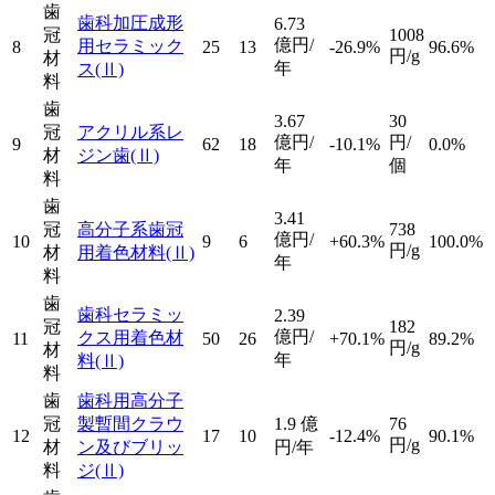
歯
歯科加圧成形
6.73
冠
1008
億円/
用セラミック
8
25
13
-26.9%
96.6%
円/g
材
年
ス
(Ⅱ)
料
歯
3.67
30
冠
アクリル系レ
億円/
円/
9
62
18
-10.1%
0.0%
材
ジン歯
(Ⅱ)
年
個
料
歯
3.41
冠
高分子系歯冠
738
億円/
10
9
6
+60.3%
100.0%
円/g
材
用着色材料
(Ⅱ)
年
料
歯
歯科セラミッ
2.39
冠
182
億円/
クス用着色材
11
50
26
+70.1%
89.2%
円/g
材
年
料
(Ⅱ)
料
歯
歯科用高分子
冠
製暫間クラウ
1.9
億
76
12
17
10
-12.4%
90.1%
円/g
材
ン及びブリッ
円/年
料
ジ
(Ⅱ)