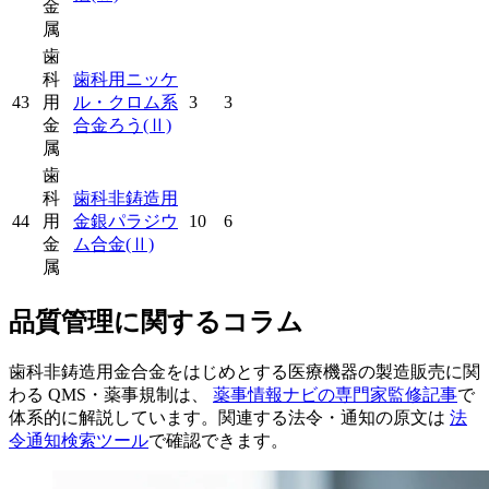
金
属
歯
科
歯科用ニッケ
43
用
ル・クロム系
3
3
金
合金ろう
(Ⅱ)
属
歯
科
歯科非鋳造用
44
用
金銀パラジウ
10
6
金
ム合金
(Ⅱ)
属
品質管理に関するコラム
歯科非鋳造用金合金をはじめとする医療機器の製造販売に関
わる QMS・薬事規制は、
薬事情報ナビの専門家監修記事
で
体系的に解説しています。関連する法令・通知の原文は
法
令通知検索ツール
で確認できます。