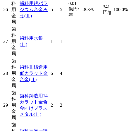
科
歯科用銀パラ
0.01
341
億円/
26
用
ジウム合金ろ
5
5
-8.3%
100.0%
円/g
年
金
う
(Ⅱ)
属
歯
科
歯科用水銀
27
用
1
1
(Ⅱ)
金
属
歯
科
歯科非鋳造用
28
用
低カラット金
6
4
金
合金
(Ⅱ)
属
歯
歯科鋳造用14
科
カラット金合
29
用
2
2
金向けプラス
金
メタル
(Ⅱ)
属
歯
科
歯科三次元積