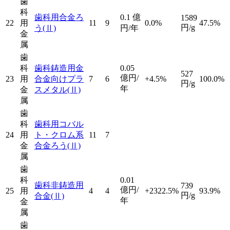
歯
科
歯科用合金ろ
0.1
億
1589
22
用
11
9
0.0%
47.5%
円/g
う
(Ⅱ)
円/年
金
属
歯
科
歯科鋳造用金
0.05
527
億円/
23
用
合金向けプラ
7
6
+4.5%
100.0%
円/g
年
金
スメタル
(Ⅱ)
属
歯
科
歯科用コバル
24
用
ト・クロム系
11
7
金
合金ろう
(Ⅱ)
属
歯
科
0.01
歯科非鋳造用
739
億円/
25
用
4
4
+2322.5%
93.9%
円/g
合金
(Ⅱ)
年
金
属
歯