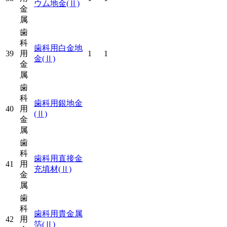
ウム地金
(Ⅱ)
金
属
歯
科
歯科用白金地
39
用
1
1
金
(Ⅱ)
金
属
歯
科
歯科用銀地金
40
用
(Ⅱ)
金
属
歯
科
歯科用直接金
41
用
充填材
(Ⅱ)
金
属
歯
科
歯科用貴金属
42
用
箔
(Ⅱ)