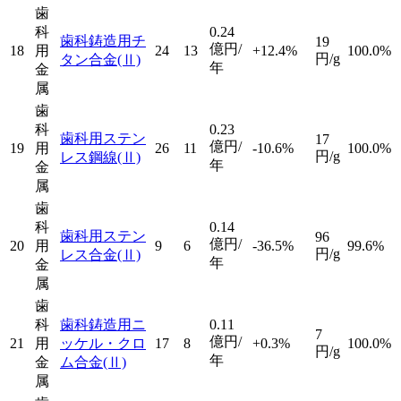
歯
科
0.24
歯科鋳造用チ
19
億円/
18
用
24
13
+12.4%
100.0%
円/g
タン合金
(Ⅱ)
年
金
属
歯
科
0.23
歯科用ステン
17
億円/
19
用
26
11
-10.6%
100.0%
円/g
レス鋼線
(Ⅱ)
年
金
属
歯
科
0.14
歯科用ステン
96
億円/
20
用
9
6
-36.5%
99.6%
円/g
レス合金
(Ⅱ)
年
金
属
歯
科
歯科鋳造用ニ
0.11
7
億円/
21
用
ッケル・クロ
17
8
+0.3%
100.0%
円/g
年
金
ム合金
(Ⅱ)
属