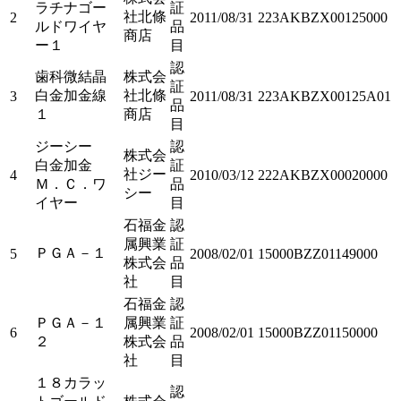
ラチナゴー
証
社北條
2
2011/08/31
223AKBZX00125000
ルドワイヤ
品
商店
ー１
目
認
歯科微結晶
株式会
証
白金加金線
社北條
3
2011/08/31
223AKBZX00125A01
品
１
商店
目
ジーシー
認
株式会
白金加金
証
社ジー
4
2010/03/12
222AKBZX00020000
Ｍ．Ｃ．ワ
品
シー
イヤー
目
石福金
認
属興業
証
ＰＧＡ－１
5
2008/02/01
15000BZZ01149000
株式会
品
社
目
石福金
認
ＰＧＡ－１
属興業
証
6
2008/02/01
15000BZZ01150000
２
株式会
品
社
目
１８カラッ
認