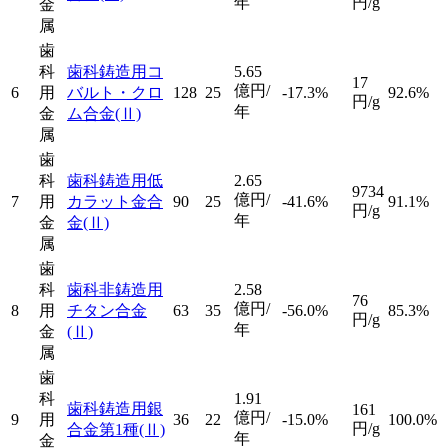
年
円/g
金
属
歯
科
歯科鋳造用コ
5.65
17
億円/
6
用
バルト・クロ
128
25
-17.3%
92.6%
円/g
年
金
ム合金
(Ⅱ)
属
歯
科
歯科鋳造用低
2.65
9734
億円/
7
用
カラット金合
90
25
-41.6%
91.1%
円/g
年
金
金
(Ⅱ)
属
歯
科
歯科非鋳造用
2.58
76
億円/
8
用
チタン合金
63
35
-56.0%
85.3%
円/g
年
金
(Ⅱ)
属
歯
科
1.91
歯科鋳造用銀
161
億円/
9
用
36
22
-15.0%
100.0%
円/g
合金第1種
(Ⅱ)
年
金