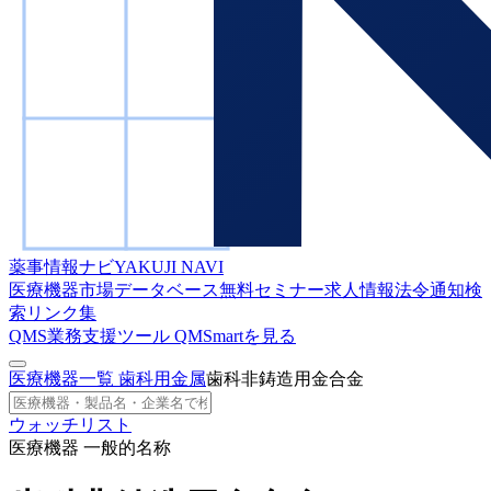
薬事情報ナビ
YAKUJI NAVI
医療機器市場データベース
無料セミナー
求人情報
法令通知検
索
リンク集
QMS業務支援ツール
QMSmartを見る
医療機器一覧
歯科用金属
歯科非鋳造用金合金
ウォッチリスト
医療機器 一般的名称