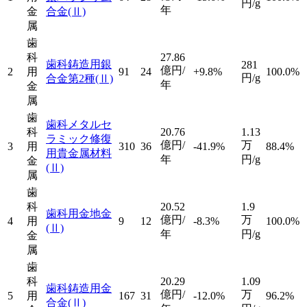
円/g
年
金
合金
(Ⅱ)
属
歯
科
27.86
歯科鋳造用銀
281
億円/
2
用
91
24
+9.8%
100.0%
円/g
合金第2種
(Ⅱ)
年
金
属
歯
歯科メタルセ
科
20.76
1.13
ラミック修復
億円/
万
3
用
310
36
-41.9%
88.4%
用貴金属材料
年
円/g
金
(Ⅱ)
属
歯
科
20.52
1.9
歯科用金地金
億円/
万
4
用
9
12
-8.3%
100.0%
(Ⅱ)
年
円/g
金
属
歯
科
20.29
1.09
歯科鋳造用金
億円/
万
5
用
167
31
-12.0%
96.2%
合金
(Ⅱ)