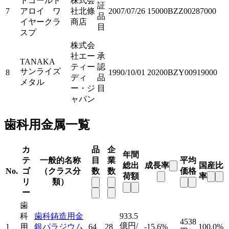
トゴールド
株式会
証
7
アロイ ワ
社北條
2007/07/26
15000BZZ00287000
品
イヤークラ
商店
目
スプ
株式会
社エー
承
TANAKA
ティー
認
サンライズ
8
1990/10/01
20200BZY00919000
ディ
品
メタル
ー・ジ
目
ャパン
歯科用金属一覧
カ
品
企
年間
テ
一般的名称
目
業
平均
総出
成長率
国産比
No.
ゴ
（クラス分
数
数
価格
荷額
率
リ
類）
ー
歯
科
歯科鋳造用金
933.5
4538
億円/
1
用
銀パラジウム
64
28
-15.6%
100.0%