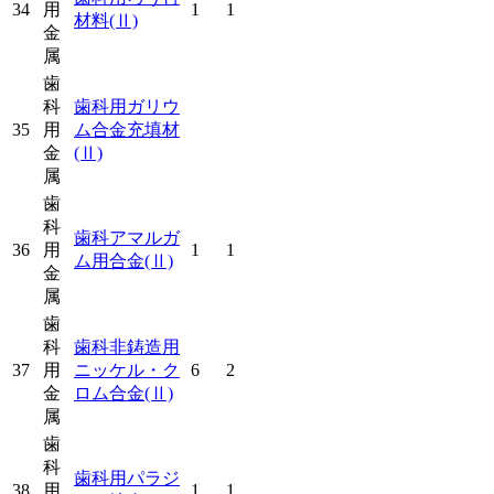
34
用
1
1
材料
(Ⅱ)
金
属
歯
科
歯科用ガリウ
35
用
ム合金充填材
金
(Ⅱ)
属
歯
科
歯科アマルガ
36
用
1
1
ム用合金
(Ⅱ)
金
属
歯
科
歯科非鋳造用
37
用
ニッケル・ク
6
2
金
ロム合金
(Ⅱ)
属
歯
科
歯科用パラジ
38
用
1
1