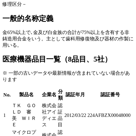
修理区分
－
一般的名称定義
金65%以上で､金及び白金族の合計が75%以上を含有する非
鋳造用合金をいう。主として歯科用修復物及び器材の作製に
用いる。
医療機器品目一覧（8品目、5社）
※ 一部の古いデータや最新情報が含まれていない場合があ
ります
分
製品名
企業名
認証年月
認証番号
No.
類
ＴＫ ＧＯ
株式会
認
ＬＤ 審
社アイ
証
1
2012/03/22
224AFBZX00048000
美 ＷＩＲ
ディエ
品
Ｅ
ス
目
マイクロプ
認
株式会