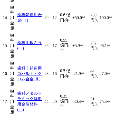
属
歯
科
歯科鋳造用合
0.6
億
730
14
用
20
12
+50.0%
100.0%
円/g
金
(Ⅱ)
円/年
金
属
歯
科
0.55
歯科用銀ろう
252
億円/
15
用
26
17
+5.9%
96.1%
円/g
(Ⅱ)
年
金
属
歯
科
歯科非鋳造用
0.5
億
44
16
用
コバルト・ク
23
16
-21.9%
27.0%
円/g
円/年
金
ロム合金
(Ⅱ)
属
歯
歯科メタルセ
科
0.35
ラミック修復
51
億円/
17
用
44
20
-40.4%
75.4%
円/g
用金属材料
年
金
(Ⅱ)
属