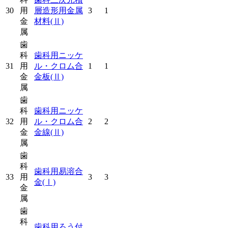
30
用
層造形用金属
3
1
金
材料
(Ⅱ)
属
歯
科
歯科用ニッケ
31
用
ル・クロム合
1
1
金
金板
(Ⅱ)
属
歯
科
歯科用ニッケ
32
用
ル・クロム合
2
2
金
金線
(Ⅱ)
属
歯
科
歯科用易溶合
33
用
3
3
金
(Ⅰ)
金
属
歯
科
歯科用ろう付