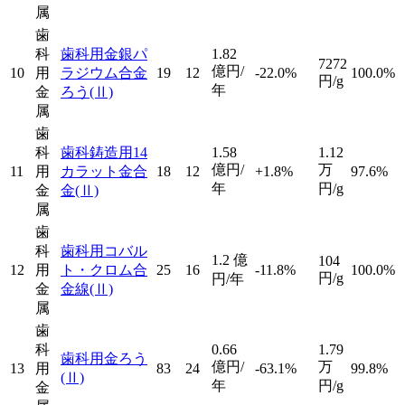
属
歯
科
歯科用金銀パ
1.82
7272
億円/
10
用
ラジウム合金
19
12
-22.0%
100.0%
円/g
年
金
ろう
(Ⅱ)
属
歯
科
歯科鋳造用14
1.58
1.12
億円/
万
11
用
カラット金合
18
12
+1.8%
97.6%
年
円/g
金
金
(Ⅱ)
属
歯
科
歯科用コバル
1.2
億
104
12
用
ト・クロム合
25
16
-11.8%
100.0%
円/g
円/年
金
金線
(Ⅱ)
属
歯
科
0.66
1.79
歯科用金ろう
億円/
万
13
用
83
24
-63.1%
99.8%
(Ⅱ)
年
円/g
金