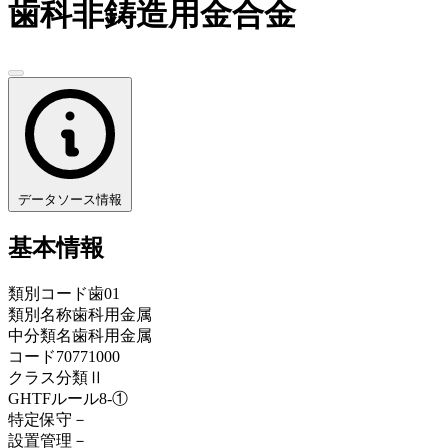
歯科非鋳造用金合金
データソース情報
基本情報
類別コード
歯01
類別名称
歯科用金属
中分類名
歯科用金属
コード
70771000
クラス分類
Ⅱ
GHTFルール
8-①
特定保守
－
設置管理
－