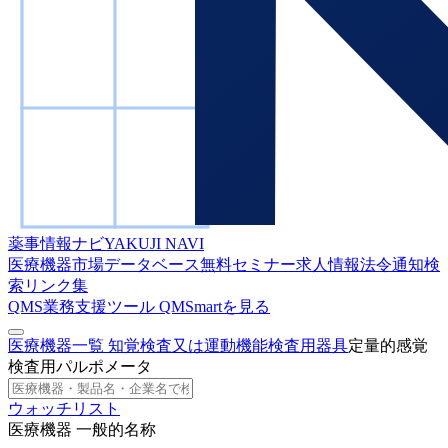
薬事情報ナビ
YAKUJI NAVI
医療機器市場データベース
無料セミナー
求人情報
法令通知検
索
リンク集
QMS業務支援ツール
QMSmartを見る
医療機器一覧
知覚検査又は運動機能検査用器具
定量的感覚
検査用パルポメータ
ウォッチリスト
医療機器 一般的名称