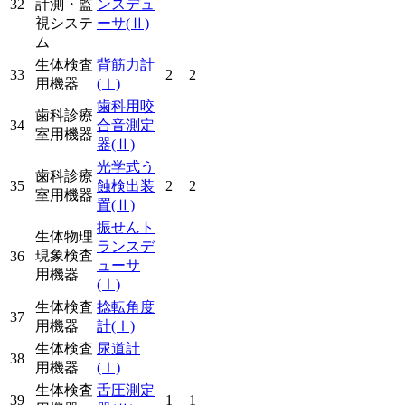
32
計測・監
ンスデュ
視システ
ーサ
(Ⅱ)
ム
生体検査
背筋力計
33
2
2
用機器
(Ⅰ)
歯科用咬
歯科診療
34
合音測定
室用機器
器
(Ⅱ)
光学式う
歯科診療
35
蝕検出装
2
2
室用機器
置
(Ⅱ)
振せんト
生体物理
ランスデ
現象検査
36
ューサ
用機器
(Ⅰ)
生体検査
捻転角度
37
用機器
計
(Ⅰ)
生体検査
尿道計
38
用機器
(Ⅰ)
生体検査
舌圧測定
39
1
1