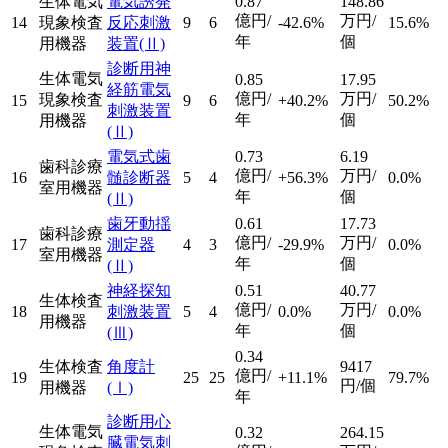
生体電気
電気誘発
0.87
148.86
億円/
万円/
14
現象検査
反応刺激
9
6
-42.6%
15.6%
年
個
用機器
装置
(Ⅱ)
診断用神
生体電気
0.85
17.95
経筋電気
億円/
万円/
現象検査
15
9
6
+40.2%
50.2%
刺激装置
年
個
用機器
(Ⅱ)
電気式歯
0.73
6.19
歯科診療
億円/
万円/
16
髄診断器
5
4
+56.3%
0.0%
室用機器
年
個
(Ⅱ)
歯牙動揺
0.61
17.73
歯科診療
億円/
万円/
17
測定器
4
3
-29.9%
0.0%
室用機器
年
個
(Ⅱ)
神経探知
0.51
40.77
生体検査
億円/
万円/
18
刺激装置
5
4
0.0%
0.0%
用機器
年
個
(Ⅲ)
0.34
生体検査
角度計
9417
億円/
19
25
25
+11.1%
79.7%
円/個
用機器
(Ⅰ)
年
診断用心
生体電気
0.32
264.15
臓電気刺