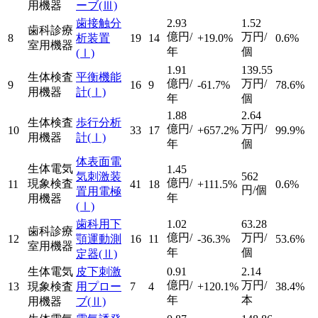
用機器
ーブ
(Ⅲ)
歯接触分
2.93
1.52
歯科診療
億円/
万円/
8
析装置
19
14
+19.0%
0.6%
室用機器
年
個
(Ⅰ)
1.91
139.55
生体検査
平衡機能
億円/
万円/
9
16
9
-61.7%
78.6%
用機器
計
(Ⅰ)
年
個
1.88
2.64
生体検査
歩行分析
億円/
万円/
10
33
17
+657.2%
99.9%
用機器
計
(Ⅰ)
年
個
体表面電
生体電気
1.45
気刺激装
562
億円/
現象検査
11
41
18
+111.5%
0.6%
円/個
置用電極
年
用機器
(Ⅰ)
歯科用下
1.02
63.28
歯科診療
億円/
万円/
12
顎運動測
16
11
-36.3%
53.6%
室用機器
年
個
定器
(Ⅱ)
生体電気
皮下刺激
0.91
2.14
億円/
万円/
13
現象検査
用プロー
7
4
+120.1%
38.4%
年
本
用機器
ブ
(Ⅱ)