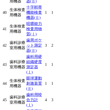
用機器
器
(Ⅱ)
十字靭帯
生体検査
40
機能検査
1
1
用機器
機器
(Ⅱ)
咀嚼能力
生体検査
41
検査用物
用機器
質
(Ⅰ)
歯周ポケ
歯科診療
42
ット測定
3
2
室用機器
器
(Ⅱ)
歯科用硬
歯科診療
組織硬度
43
1
1
室用機器
測定器
(Ⅰ)
眼球運動
生体検査
44
刺激装置
1
1
用機器
(Ⅱ)
歯科用咬
歯科診療
45
合力計
4
3
室用機器
(Ⅰ)