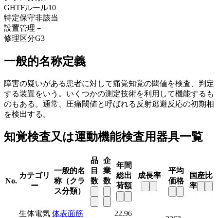
GHTFルール
10
特定保守
非該当
設置管理
－
修理区分
G3
一般的名称定義
障害の疑いがある患者に対して痛覚知覚の閾値を検査、判定
する装置をいう。いくつかの測定技術を利用して機能するも
のもある。通常、圧痛閾値と呼ばれる反射逃避反応の初期相
を検出する。
知覚検査又は運動機能検査用器具一覧
品
企
年間
一般的名
目
業
平均
カテゴリ
総出
成長率
国産比
No.
称（クラ
数
数
価格
ー
荷額
率
ス分類）
生体電気
体表面筋
22.96