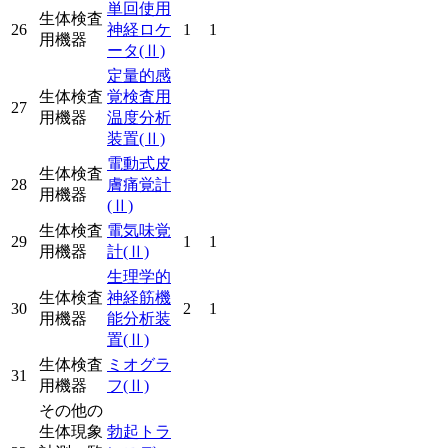
単回使用
生体検査
26
神経ロケ
1
1
用機器
ータ
(Ⅱ)
定量的感
生体検査
覚検査用
27
用機器
温度分析
装置
(Ⅱ)
電動式皮
生体検査
28
膚痛覚計
用機器
(Ⅱ)
生体検査
電気味覚
29
1
1
用機器
計
(Ⅱ)
生理学的
生体検査
神経筋機
30
2
1
用機器
能分析装
置
(Ⅱ)
生体検査
ミオグラ
31
用機器
フ
(Ⅱ)
その他の
生体現象
勃起トラ