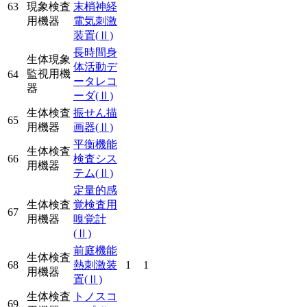
63
現象検査
末梢神経
用機器
電気刺激
装置
(Ⅱ)
長時間身
生体現象
体活動デ
監視用機
64
ータレコ
器
ーダ
(Ⅱ)
生体検査
振せん描
65
用機器
画器
(Ⅱ)
平衡機能
生体検査
66
検査シス
用機器
テム
(Ⅱ)
定量的感
生体検査
覚検査用
67
用機器
嗅覚計
(Ⅱ)
前庭機能
生体検査
68
熱刺激装
1
1
用機器
置
(Ⅱ)
生体検査
トノスコ
69