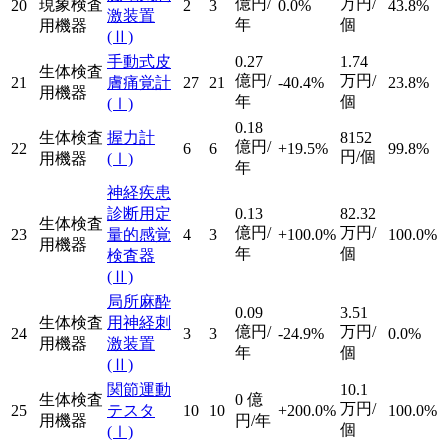
億円/
万円/
現象検査
20
2
3
0.0%
43.8%
激装置
年
個
用機器
(Ⅱ)
手動式皮
0.27
1.74
生体検査
億円/
万円/
21
膚痛覚計
27
21
-40.4%
23.8%
用機器
年
個
(Ⅰ)
0.18
生体検査
握力計
8152
億円/
22
6
6
+19.5%
99.8%
円/個
用機器
(Ⅰ)
年
神経疾患
診断用定
0.13
82.32
生体検査
億円/
万円/
23
量的感覚
4
3
+100.0%
100.0%
用機器
年
個
検査器
(Ⅱ)
局所麻酔
0.09
3.51
生体検査
用神経刺
億円/
万円/
24
3
3
-24.9%
0.0%
用機器
激装置
年
個
(Ⅱ)
関節運動
10.1
生体検査
0
億
万円/
25
テスタ
10
10
+200.0%
100.0%
用機器
円/年
個
(Ⅰ)