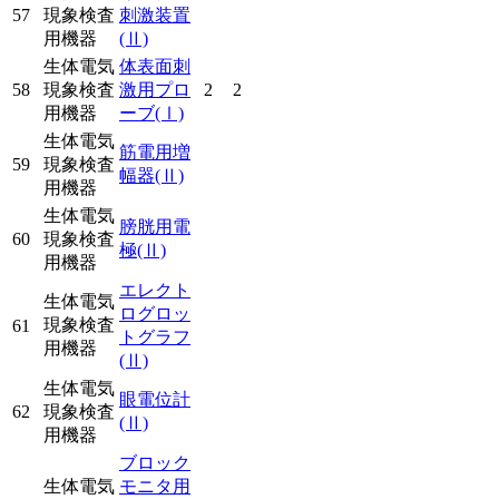
57
現象検査
刺激装置
用機器
(Ⅱ)
生体電気
体表面刺
58
現象検査
激用プロ
2
2
用機器
ーブ
(Ⅰ)
生体電気
筋電用増
59
現象検査
幅器
(Ⅱ)
用機器
生体電気
膀胱用電
60
現象検査
極
(Ⅱ)
用機器
エレクト
生体電気
ログロッ
現象検査
61
トグラフ
用機器
(Ⅱ)
生体電気
眼電位計
62
現象検査
(Ⅱ)
用機器
ブロック
生体電気
モニタ用