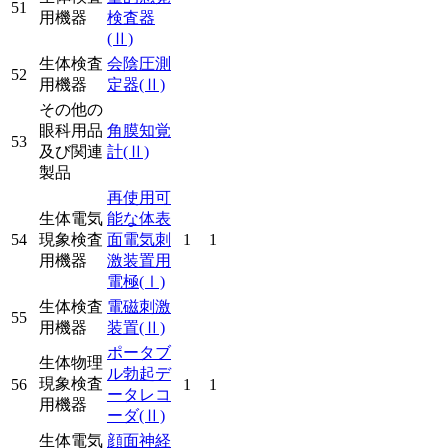
51
用機器
検査器
(Ⅱ)
生体検査
会陰圧測
52
用機器
定器
(Ⅱ)
その他の
眼科用品
角膜知覚
53
及び関連
計
(Ⅱ)
製品
再使用可
生体電気
能な体表
54
現象検査
面電気刺
1
1
用機器
激装置用
電極
(Ⅰ)
生体検査
電磁刺激
55
用機器
装置
(Ⅱ)
ポータブ
生体物理
ル勃起デ
現象検査
56
1
1
ータレコ
用機器
ーダ
(Ⅱ)
生体電気
顔面神経