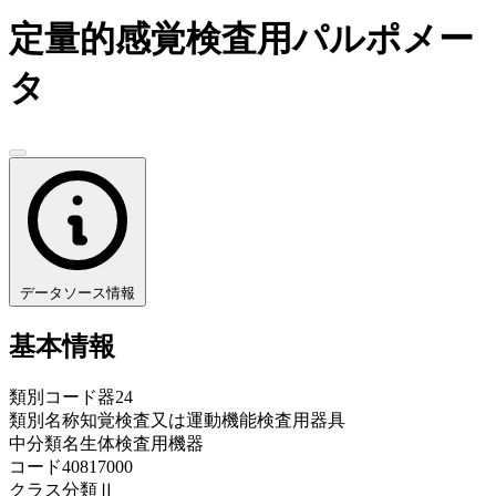
定量的感覚検査用パルポメー
タ
データソース情報
基本情報
類別コード
器24
類別名称
知覚検査又は運動機能検査用器具
中分類名
生体検査用機器
コード
40817000
クラス分類
Ⅱ