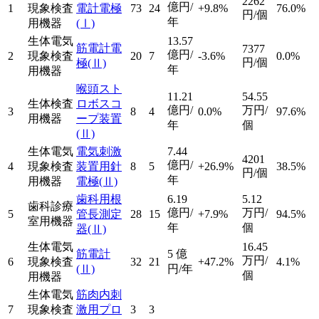
2262
億円/
1
現象検査
電計電極
73
24
+9.8%
76.0%
円/個
年
用機器
(Ⅰ)
生体電気
13.57
筋電計電
7377
億円/
2
現象検査
20
7
-3.6%
0.0%
円/個
極
(Ⅱ)
年
用機器
喉頭スト
11.21
54.55
生体検査
ロボスコ
億円/
万円/
3
8
4
0.0%
97.6%
用機器
ープ装置
年
個
(Ⅱ)
生体電気
電気刺激
7.44
4201
億円/
4
現象検査
装置用針
8
5
+26.9%
38.5%
円/個
年
用機器
電極
(Ⅱ)
歯科用根
6.19
5.12
歯科診療
億円/
万円/
5
管長測定
28
15
+7.9%
94.5%
室用機器
年
個
器
(Ⅱ)
生体電気
16.45
筋電計
5
億
万円/
6
現象検査
32
21
+47.2%
4.1%
(Ⅱ)
円/年
個
用機器
生体電気
筋肉内刺
7
現象検査
激用プロ
3
3