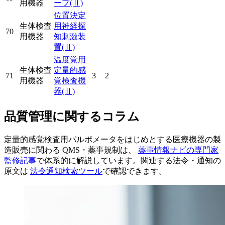
用機器
ープ
(Ⅱ)
位置決定
生体検査
用神経探
70
用機器
知刺激装
置
(Ⅱ)
温度覚用
生体検査
定量的感
71
3
2
用機器
覚検査機
器
(Ⅱ)
品質管理に関するコラム
定量的感覚検査用パルポメータをはじめとする医療機器の製
造販売に関わる QMS・薬事規制は、
薬事情報ナビの専門家
監修記事
で体系的に解説しています。関連する法令・通知の
原文は
法令通知検索ツール
で確認できます。