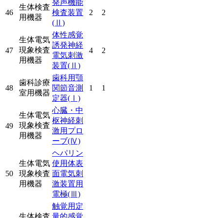
発声機能
生体検査
46
検査装置
2
2
用機器
(Ⅱ)
体性感覚
生体電気
誘発神経
現象検査
47
4
2
電気刺激
用機器
装置
(Ⅱ)
歯科用顎
歯科診療
48
関節音測
1
1
室用機器
定器
(Ⅰ)
心臓・中
生体電気
枢神経刺
現象検査
49
激用プロ
用機器
ーブ
(Ⅳ)
ヘパリン
生体電気
使用体表
50
現象検査
面電気刺
用機器
激装置用
電極
(Ⅲ)
触覚用定
生体検査
量的感覚