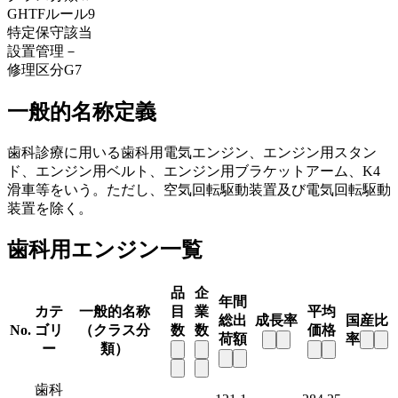
GHTFルール
9
特定保守
該当
設置管理
－
修理区分
G7
一般的名称定義
歯科診療に用いる歯科用電気エンジン、エンジン用スタン
ド、エンジン用ベルト、エンジン用ブラケットアーム、K4
滑車等をいう。ただし、空気回転駆動装置及び電気回転駆動
装置を除く。
歯科用エンジン一覧
品
企
年間
カテ
一般的名称
目
業
平均
総出
成長率
国産比
No.
ゴリ
（クラス分
数
数
価格
荷額
率
ー
類）
歯科