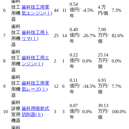
歯科
0.54
技工
歯科技工用電
4
万
億円/
6
44
11
-4.5%
7.3%
用機
気エンジン
(Ⅰ)
円/個
年
器
歯科
0.49
7.09
技工
歯科技工用ト
億円/
万円/
7
25
14
-26.7%
82.6%
用機
リマ
(Ⅰ)
年
個
器
歯科
0.22
25.14
技工
歯科技工用エ
億円/
万円/
8
2
1
0.0%
0.0%
用機
ンジン
(Ⅰ)
年
個
器
歯科
0.11
6.93
技工
歯科技工用電
億円/
万円/
9
12
6
-34.5%
7.7%
用機
気レーズ
(Ⅰ)
年
個
器
歯科
0.07
39.13
診療
歯科用噴射式
億円/
万円/
10
3
3
0.0%
100.0%
室用
切削器
(Ⅱ)
年
個
機器
歯科