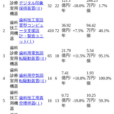
121.1
284.25
診療
デジタル印象
億円/
万円/
1
32
22
-18.0%
1.7%
室用
採得装置
(Ⅱ)
年
個
機器
歯科技工室設
歯科
置型コンピュ
36.92
94.42
技工
億円/
万円/
2
ータ支援設
410
72
+7.5%
40.1%
用機
年
個
計・製造ユニ
器
ット
(Ⅰ)
歯科
21.79
5.54
診療
歯科用電気回
億円/
万円/
3
65
18
+11.5%
95.1%
室用
転駆動装置
(Ⅱ)
年
個
機器
歯科
7.41
1.93
診療
歯科用空気回
億円/
万円/
4
14
6
+10.8%
100.0%
室用
転駆動装置
(Ⅱ)
年
個
機器
歯科
0.72
10.25
技工
歯科技工用真
億円/
万円/
5
16
13
-19.8%
59.3%
用機
空攪拌器
(Ⅰ)
年
個
器