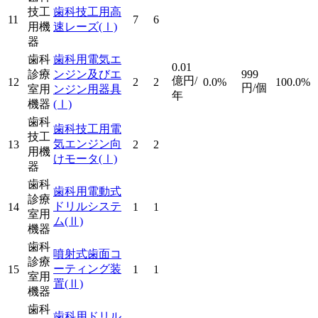
技工
歯科技工用高
11
7
6
用機
速レーズ
(Ⅰ)
器
歯科
歯科用電気エ
0.01
診療
ンジン及びエ
999
億円/
12
2
2
0.0%
100.0%
円/個
室用
ンジン用器具
年
機器
(Ⅰ)
歯科
歯科技工用電
技工
気エンジン向
13
2
2
用機
けモータ
(Ⅰ)
器
歯科
歯科用電動式
診療
ドリルシステ
14
1
1
室用
ム
(Ⅱ)
機器
歯科
噴射式歯面コ
診療
ーティング装
15
1
1
室用
置
(Ⅱ)
機器
歯科
歯科用ドリル