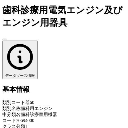
歯科診療用電気エンジン及び
エンジン用器具
データソース情報
基本情報
類別コード
器60
類別名称
歯科用エンジン
中分類名
歯科診療室用機器
コード
70694000
クラス分類
Ⅱ