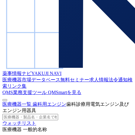
薬事情報ナビ
YAKUJI NAVI
医療機器市場データベース
無料セミナー
求人情報
法令通知検
索
リンク集
QMS業務支援ツール
QMSmartを見る
医療機器一覧
歯科用エンジン
歯科診療用電気エンジン及び
エンジン用器具
ウォッチリスト
医療機器 一般的名称