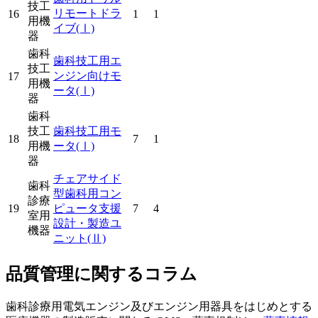
技工
リモートドラ
16
1
1
用機
イブ
(Ⅰ)
器
歯科
歯科技工用エ
技工
ンジン向けモ
17
用機
ータ
(Ⅰ)
器
歯科
技工
歯科技工用モ
18
7
1
用機
ータ
(Ⅰ)
器
チェアサイド
歯科
型歯科用コン
診療
19
ピュータ支援
7
4
室用
設計・製造ユ
機器
ニット
(Ⅱ)
品質管理に関するコラム
歯科診療用電気エンジン及びエンジン用器具をはじめとする