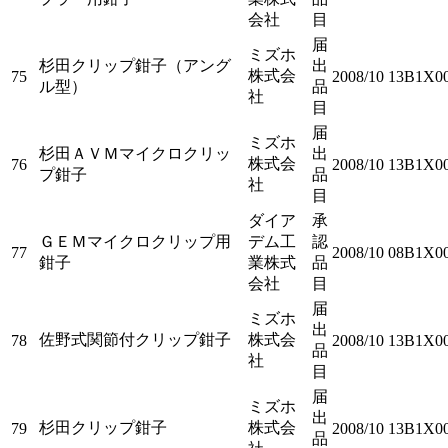
会社
目
届
ミズホ
杉田クリップ鉗子（アング
出
株式会
75
2008/10
13B1X0
ル型）
品
社
目
届
ミズホ
杉田ＡＶＭマイクロクリッ
出
株式会
76
2008/10
13B1X0
プ鉗子
品
社
目
ダイア
承
ＧＥＭマイクロクリップ用
デム工
認
77
2008/10
08B1X00
鉗子
業株式
品
会社
目
届
ミズホ
出
佐野式関節付クリップ鉗子
株式会
78
2008/10
13B1X0
品
社
目
届
ミズホ
出
杉田クリップ鉗子
株式会
79
2008/10
13B1X0
品