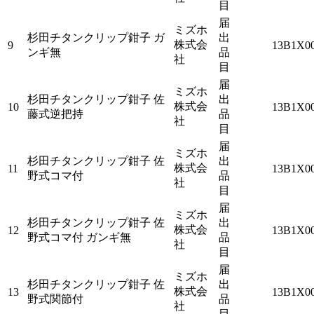
目
届
ミズホ
杉田チタンクリップ鉗子 ガ
出
株式会
9
13B1X0
ンギ無
品
社
目
届
ミズホ
杉田チタンクリップ鉗子 佐
出
株式会
10
13B1X0
藤式逆把持
品
社
目
届
ミズホ
杉田チタンクリップ鉗子 佐
出
株式会
11
13B1X0
野式コマ付
品
社
目
届
ミズホ
杉田チタンクリップ鉗子 佐
出
株式会
12
13B1X0
野式コマ付 ガンギ無
品
社
目
届
ミズホ
杉田チタンクリップ鉗子 佐
出
株式会
13
13B1X0
野式関節付
品
社
目