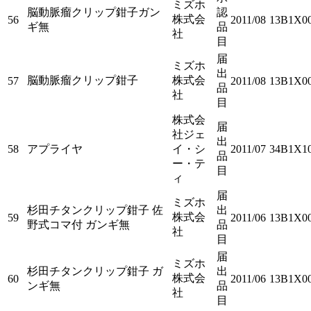
ミズホ
脳動脈瘤クリップ鉗子ガン
認
株式会
56
2011/08
13B1X0
ギ無
品
社
目
届
ミズホ
出
脳動脈瘤クリップ鉗子
株式会
57
2011/08
13B1X0
品
社
目
株式会
届
社ジェ
出
58
アプライヤ
イ・シ
2011/07
34B1X10
品
ー・テ
目
ィ
届
ミズホ
杉田チタンクリップ鉗子 佐
出
株式会
59
2011/06
13B1X0
野式コマ付 ガンギ無
品
社
目
届
ミズホ
杉田チタンクリップ鉗子 ガ
出
株式会
60
2011/06
13B1X0
ンギ無
品
社
目