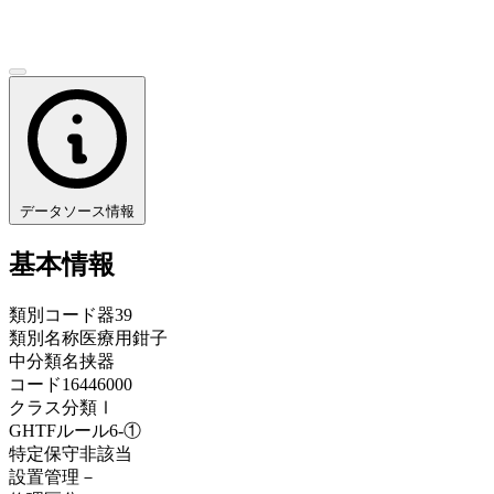
データソース情報
基本情報
類別コード
器39
類別名称
医療用鉗子
中分類名
挟器
コード
16446000
クラス分類
Ⅰ
GHTFルール
6-①
特定保守
非該当
設置管理
－