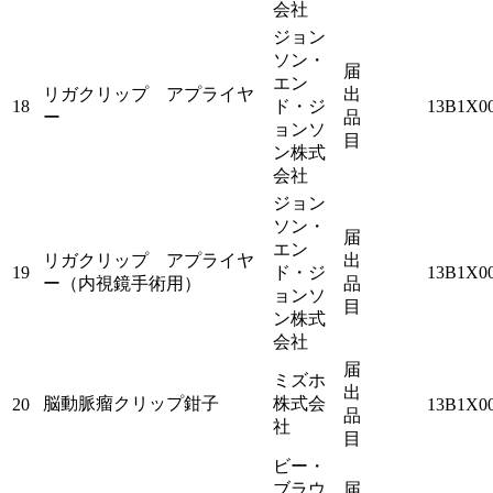
会社
ジョン
ソン・
届
エン
リガクリップ アプライヤ
出
18
ド・ジ
13B1X0
ー
品
ョンソ
目
ン株式
会社
ジョン
ソン・
届
エン
リガクリップ アプライヤ
出
19
ド・ジ
13B1X0
ー（内視鏡手術用）
品
ョンソ
目
ン株式
会社
届
ミズホ
出
脳動脈瘤クリップ鉗子
株式会
20
13B1X0
品
社
目
ビー・
ブラウ
届