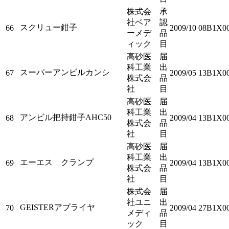
株式会
承
社ベア
認
スクリュー鉗子
66
2009/10
08B1X00
ーメデ
品
ィック
目
高砂医
届
科工業
出
スーパーアンビルカンシ
67
2009/05
13B1X00
株式会
品
社
目
高砂医
届
科工業
出
アンビル把持鉗子AHC50
68
2009/04
13B1X00
株式会
品
社
目
高砂医
届
科工業
出
エーエス クランプ
69
2009/04
13B1X00
株式会
品
社
目
株式会
届
社ユニ
出
GEISTERアプライヤ
70
2009/04
27B1X00
メディ
品
ック
目