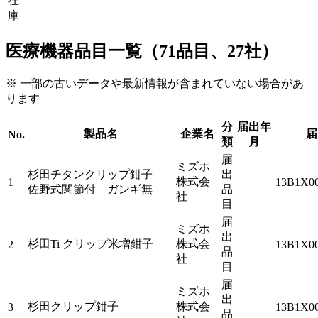
在
庫
医療機器品目一覧（71品目、27社）
※ 一部の古いデータや最新情報が含まれていない場合があ
ります
分
届出年
製品名
企業名
届
No.
類
月
届
ミズホ
杉田チタンクリップ鉗子
出
株式会
1
13B1X0
佐野式関節付 ガンギ無
品
社
目
届
ミズホ
出
杉田Ti クリップ米増鉗子
株式会
2
13B1X0
品
社
目
届
ミズホ
出
杉田クリップ鉗子
株式会
3
13B1X0
品