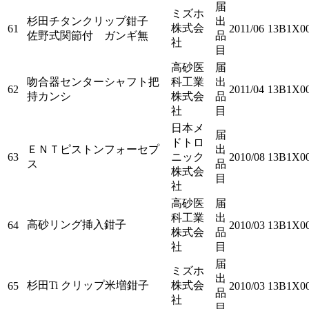
届
ミズホ
杉田チタンクリップ鉗子
出
株式会
61
2011/06
13B1X0
佐野式関節付 ガンギ無
品
社
目
高砂医
届
吻合器センターシャフト把
科工業
出
62
2011/04
13B1X00
持カンシ
株式会
品
社
目
日本メ
届
ドトロ
ＥＮＴピストンフォーセプ
出
63
ニック
2010/08
13B1X0
ス
品
株式会
目
社
高砂医
届
科工業
出
高砂リング挿入鉗子
64
2010/03
13B1X00
株式会
品
社
目
届
ミズホ
出
杉田Ti クリップ米増鉗子
株式会
65
2010/03
13B1X0
品
社
目