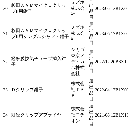
ミズホ
杉田ＡＶＭマイクロクリッ
出
株式会
30
2023/06
13B1X0
プII用鉗子
品
社
目
届
ミズホ
杉田ＡＶＭマイクロクリッ
出
株式会
31
2023/06
13B1X0
プII用シングルシャフト鉗子
品
社
目
シカゴ
届
東京メ
経鼓膜換気チューブ挿入鉗
出
32
ディカ
2022/12
20B3X10
子
品
ル株式
目
会社
届
株式会
出
Ｄクリップ鉗子
社ＴＫ
33
2022/04
13B1X00
品
Ｂ
目
届
株式会
出
細径クリップアプライヤ
社ニチ
34
2021/08
12B1X10
品
オン
目