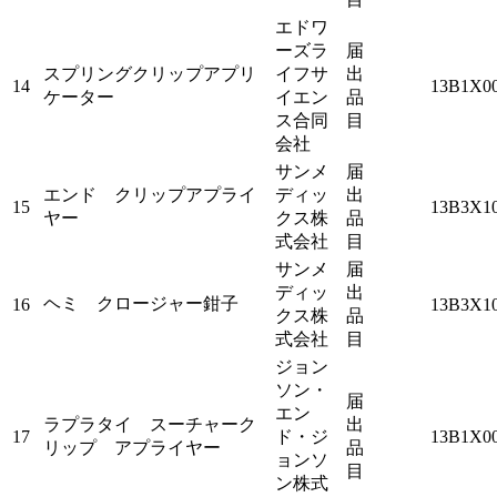
エドワ
ーズラ
届
スプリングクリップアプリ
イフサ
出
14
13B1X00
ケーター
イエン
品
ス合同
目
会社
サンメ
届
エンド クリップアプライ
ディッ
出
15
13B3X1
ヤー
クス株
品
式会社
目
サンメ
届
ディッ
出
ヘミ クロージャー鉗子
16
13B3X10
クス株
品
式会社
目
ジョン
ソン・
届
エン
ラプラタイ スーチャーク
出
17
ド・ジ
13B1X0
リップ アプライヤー
品
ョンソ
目
ン株式