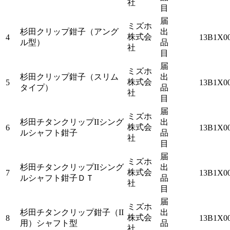
社
目
届
ミズホ
杉田クリップ鉗子（アング
出
株式会
4
13B1X0
ル型）
品
社
目
届
ミズホ
杉田クリップ鉗子（スリム
出
株式会
5
13B1X0
タイプ）
品
社
目
届
ミズホ
杉田チタンクリップIIシング
出
株式会
6
13B1X0
ルシャフト鉗子
品
社
目
届
ミズホ
杉田チタンクリップIIシング
出
株式会
7
13B1X0
ルシャフト鉗子ＤＴ
品
社
目
届
ミズホ
杉田チタンクリップ鉗子（II
出
株式会
8
13B1X0
用）シャフト型
品
社