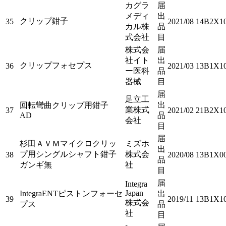
カグラ
届
メディ
出
クリップ鉗子
35
2021/08
14B2X10
カル株
品
式会社
目
株式会
届
社イト
出
クリップフォセプス
36
2021/03
13B1X10
ー医科
品
器械
目
届
足立工
出
回転彎曲クリップ用鉗子
業株式
37
2021/02
21B2X10
AD
品
会社
目
届
杉田ＡＶＭマイクロクリッ
ミズホ
出
プ用シングルシャフト鉗子
株式会
38
2020/08
13B1X00
品
ガンギ無
社
目
届
Integra
Japan
IntegraENTピストンフォーセ
出
39
2019/11
13B1X1
株式会
プス
品
社
目