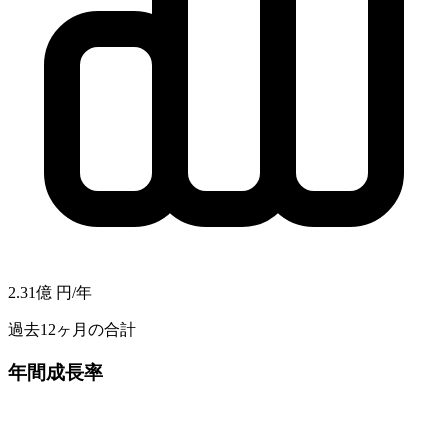
2.31億
円/年
過去12ヶ月の合計
年間成長率