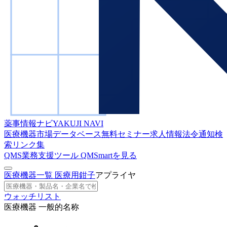
薬事情報ナビ
YAKUJI NAVI
医療機器市場データベース
無料セミナー
求人情報
法令通知検
索
リンク集
QMS業務支援ツール
QMSmartを見る
医療機器一覧
医療用鉗子
アプライヤ
ウォッチリスト
医療機器 一般的名称