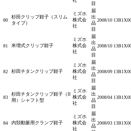
社
目
届
ミズホ
杉田クリップ鉗子（スリム
出
株式会
80
2008/10
13B1X0
タイプ）
品
社
目
届
ミズホ
出
米増式クリップ鉗子
株式会
81
2008/10
13B1X0
品
社
目
届
ミズホ
出
杉田チタンクリップ鉗子
株式会
82
2008/09
13B1X0
品
社
目
届
ミズホ
杉田チタンクリップ鉗子（II
出
株式会
83
2008/04
13B1X0
用）シャフト型
品
社
目
届
ミズホ
出
内頚動脈用クランプ鉗子
株式会
84
2008/03
13B1X0
品
社