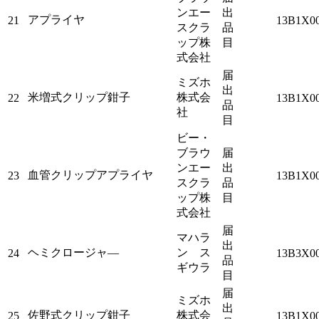
ンエー
出
アプライヤ
21
13B1X00
スクラ
品
ップ株
目
式会社
届
ミズホ
出
米増式クリップ鉗子
株式会
22
13B1X0
品
社
目
ビー・
ブラウ
届
ンエー
出
血管クリップアプライヤ
23
13B1X00
スクラ
品
ップ株
目
式会社
届
マハラ
出
ヘミクロージャ―
ン ス
24
13B3X0
品
ギウラ
目
届
ミズホ
出
佐野式クリップ鉗子
株式会
25
13B1X0