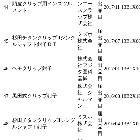
頭皮クリップ用インスツル
ンエー
出
44
2017/11
13B1X00
メント
スクラ
品
ップ株
目
式会社
届
ミズホ
杉田チタンクリップIIシング
出
株式会
45
2017/07
13B1X0
ルシャフト鉗子ＤＴ
品
社
目
株式会
届
社フジ
出
ヘモクリップ鉗子
46
2017/01
13B1X1
タ医科
品
器械
目
株式会
届
社 シ
出
黒田式クリップ鉗子
47
2016/08
18B2X10
ャルマ
品
ン
目
届
ミズホ
杉田チタンクリップIIシング
出
株式会
48
2016/04
13B1X0
ルシャフト鉗子
品
社
目