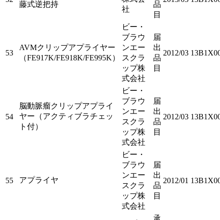
藤式逆把持
品
社
目
ビー・
ブラウ
届
AVMクリップアプライヤー
ンエー
出
53
2012/03
13B1X00
（FE917K/FE918K/FE995K）
スクラ
品
ップ株
目
式会社
ビー・
ブラウ
届
脳動脈瘤クリップアプライ
ンエー
出
ヤー（アクティブラチェッ
54
2012/03
13B1X00
スクラ
品
ト付）
ップ株
目
式会社
ビー・
ブラウ
届
ンエー
出
アプライヤ
55
2012/01
13B1X00
スクラ
品
ップ株
目
式会社
承