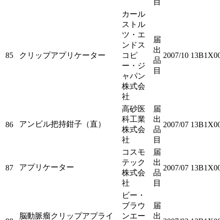
目
カール
ストル
ツ・エ
届
ンドス
出
85
クリップアプリケーター
コピ
2007/10
13B1X00
品
ー・ジ
目
ャパン
株式会
社
高砂医
届
科工業
出
アンビル把持鉗子（直）
86
2007/07
13B1X00
株式会
品
社
目
コスモ
届
テック
出
アプリケーター
87
2007/07
13B1X00
株式会
品
社
目
ビー・
ブラウ
届
脳動脈瘤クリップアプライ
ンエー
出