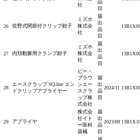
品
社
目
届
ミズホ
出
佐野式関節付クリップ鉗子
株式会
26
13B1X0
品
社
目
届
ミズホ
出
内頚動脈用クランプ鉗子
株式会
27
13B1X0
品
社
目
ビー・
ブラウ
届
エースクラップ SQ.line エン
ンエー
出
28
2024/11
13B1X00
ドクリップアプライヤー
スクラ
品
ップ株
目
式会社
株式会
届
社イト
出
アプライヤ
29
2023/09
13B1X10
ー医科
品
器械
目
届