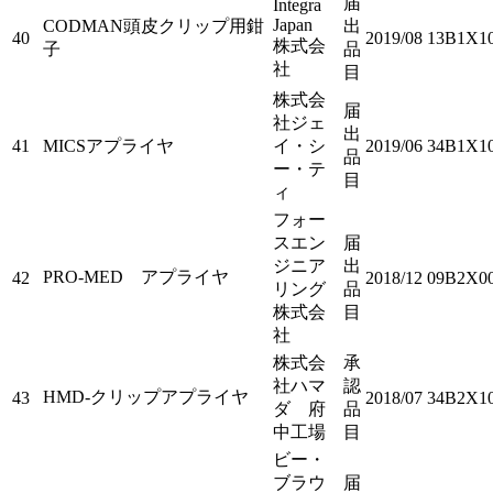
届
Integra
Japan
CODMAN頭皮クリップ用鉗
出
40
2019/08
13B1X1
株式会
子
品
社
目
株式会
届
社ジェ
出
41
MICSアプライヤ
イ・シ
2019/06
34B1X10
品
ー・テ
目
ィ
フォー
スエン
届
ジニア
出
PRO-MED アプライヤ
42
2018/12
09B2X00
リング
品
株式会
目
社
株式会
承
社ハマ
認
HMD-クリップアプライヤ
43
2018/07
34B2X1
ダ 府
品
中工場
目
ビー・
ブラウ
届