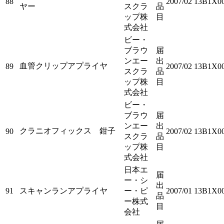
88
2007/02
13B1X00
ヤー
スクラ
品
ップ株
目
式会社
ビー・
ブラウ
届
ンエー
出
血管クリップアプライヤ
89
2007/02
13B1X00
スクラ
品
ップ株
目
式会社
ビー・
ブラウ
届
ンエー
出
クラニオフィックス 鉗子
90
2007/02
13B1X00
スクラ
品
ップ株
目
式会社
日本エ
届
ー・シ
出
91
スキャンランアプライヤ
ー・ピ
2007/01
13B1X00
品
ー株式
目
会社