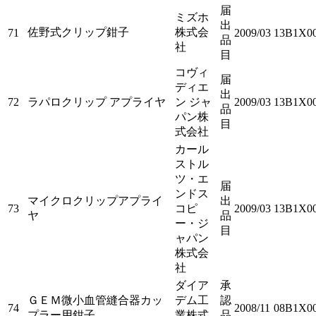
届
ミズホ
出
佐野式クリップ鉗子
株式会
71
2009/03
13B1X0
品
社
目
コヴィ
届
ディエ
出
72
ラパロクリップ アプライヤ
ン ジャ
2009/03
13B1X0
品
パン株
目
式会社
カール
ストル
ツ・エ
届
ンドス
マイクロクリップアプライ
出
73
コピ
2009/03
13B1X00
ヤ
品
ー・ジ
目
ャパン
株式会
社
ダイア
承
ＧＥＭ微小血管縫合器カッ
デム工
認
74
2008/11
08B1X00
プラー用鉗子
業株式
品