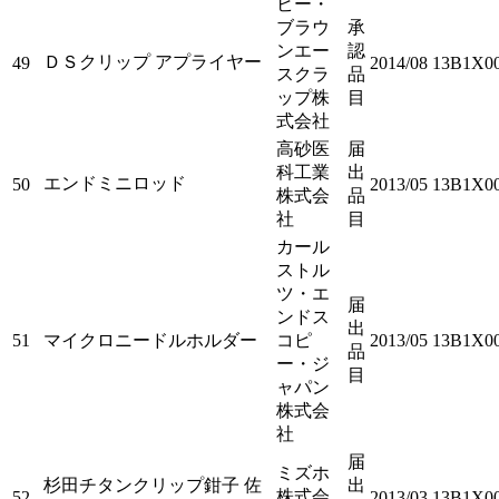
ビー・
ブラウ
承
ンエー
認
ＤＳクリップ アプライヤー
49
2014/08
13B1X00
スクラ
品
ップ株
目
式会社
高砂医
届
科工業
出
エンドミニロッド
50
2013/05
13B1X00
株式会
品
社
目
カール
ストル
ツ・エ
届
ンドス
出
51
マイクロニードルホルダー
コピ
2013/05
13B1X00
品
ー・ジ
目
ャパン
株式会
社
届
ミズホ
杉田チタンクリップ鉗子 佐
出
株式会
52
2013/03
13B1X0