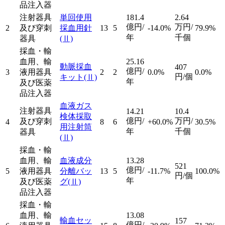
品注入器
注射器具
単回使用
181.4
2.64
億円/
万円/
2
及び穿刺
採血用針
13
5
-14.0%
79.9%
年
千個
器具
(Ⅱ)
採血・輸
血用、輸
25.16
動脈採血
407
億円/
3
液用器具
2
2
0.0%
0.0%
円/個
キット
(Ⅱ)
年
及び医薬
品注入器
血液ガス
注射器具
14.21
10.4
検体採取
億円/
万円/
及び穿刺
4
8
6
+60.0%
30.5%
用注射筒
年
千個
器具
(Ⅱ)
採血・輸
血用、輸
血液成分
13.28
521
億円/
5
液用器具
分離バッ
13
5
-11.7%
100.0%
円/個
年
及び医薬
グ
(Ⅱ)
品注入器
採血・輸
血用、輸
13.08
輸血セッ
157
億円/