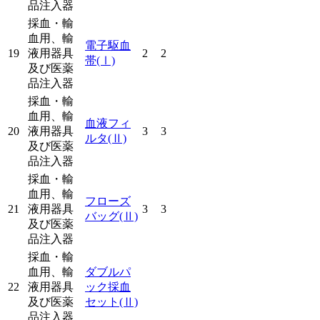
品注入器
採血・輸
血用、輸
電子駆血
19
液用器具
2
2
帯
(Ⅰ)
及び医薬
品注入器
採血・輸
血用、輸
血液フィ
20
液用器具
3
3
ルタ
(Ⅱ)
及び医薬
品注入器
採血・輸
血用、輸
フローズ
21
液用器具
3
3
バッグ
(Ⅱ)
及び医薬
品注入器
採血・輸
血用、輸
ダブルパ
22
液用器具
ック採血
及び医薬
セット
(Ⅱ)
品注入器