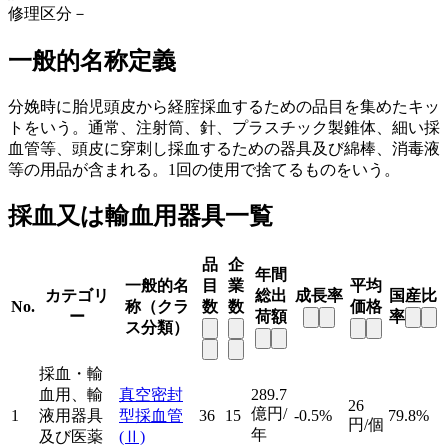
修理区分
－
一般的名称定義
分娩時に胎児頭皮から経腟採血するための品目を集めたキッ
トをいう。通常、注射筒、針、プラスチック製錐体、細い採
血管等、頭皮に穿刺し採血するための器具及び綿棒、消毒液
等の用品が含まれる。1回の使用で捨てるものをいう。
採血又は輸血用器具一覧
品
企
年間
一般的名
目
業
平均
カテゴリ
総出
成長率
国産比
No.
称（クラ
数
数
価格
ー
荷額
率
ス分類）
採血・輸
血用、輸
真空密封
289.7
26
億円/
1
液用器具
型採血管
36
15
-0.5%
79.8%
円/個
年
及び医薬
(Ⅱ)