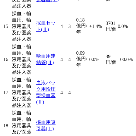
品注入器
採血・輸
血用、輸
0.18
採血セッ
3701
億円/
15
液用器具
4
3
+1.4%
0.0%
円/個
ト
(Ⅱ)
年
及び医薬
品注入器
採血・輸
血用、輸
0.09
輸血用連
39
億円/
16
液用器具
4
4
0.0%
100.0%
円/個
結管
(Ⅱ)
年
及び医薬
品注入器
採血・輸
血液バッ
血用、輸
ク用陰圧
17
液用器具
4
4
型採血器
及び医薬
(Ⅱ)
品注入器
採血・輸
血用、輸
採血用吸
18
液用器具
引器
(Ⅰ)
及び医薬