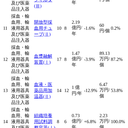
年
及び医薬
(Ⅲ)
品注入器
採血・輸
血用、輸
開放型採
2.19
60
億円/
11
液用器具
血用チュ
10
8
-1.6%
0.2%
円/個
年
及び医薬
ーブ
(Ⅱ)
品注入器
採血・輸
血用、輸
1.47
89.13
血漿融解
億円/
万円/
12
液用器具
17
8
-3.9%
87.2%
装置
(Ⅰ)
年
個
及び医薬
品注入器
採血・輸
血用、輸
血液・医
6.47
1
億
万円/
13
液用器具
薬品用加
14
12
-12.9%
53.8%
円/年
個
及び医薬
温器
(Ⅱ)
品注入器
採血・輸
血用、輸
組織培養
0.73
2.23
億円/
万円/
14
液用器具
用試料調
8
6
+6.8%
100.0%
年
個
及び医薬
整容器
(Ⅰ)