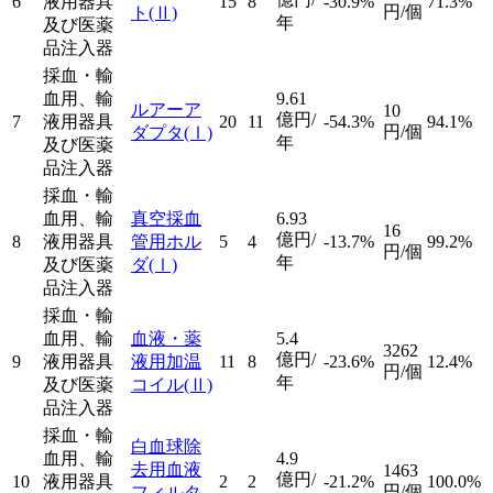
6
液用器具
15
8
-30.9%
71.3%
円/個
ト
(Ⅱ)
年
及び医薬
品注入器
採血・輸
血用、輸
9.61
ルアーア
10
億円/
7
液用器具
20
11
-54.3%
94.1%
円/個
ダプタ
(Ⅰ)
年
及び医薬
品注入器
採血・輸
血用、輸
真空採血
6.93
16
億円/
8
液用器具
管用ホル
5
4
-13.7%
99.2%
円/個
年
及び医薬
ダ
(Ⅰ)
品注入器
採血・輸
血用、輸
血液・薬
5.4
3262
億円/
9
液用器具
液用加温
11
8
-23.6%
12.4%
円/個
年
及び医薬
コイル
(Ⅱ)
品注入器
採血・輸
白血球除
血用、輸
4.9
去用血液
1463
億円/
10
液用器具
2
2
-21.2%
100.0%
円/個
フィルタ