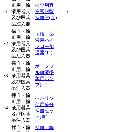
血用、輸
検査用真
31
液用器具
空密封型
1
2
及び医薬
採血管
(Ⅱ)
品注入器
採血・輸
血液・薬
血用、輸
液用ハイ
32
液用器具
フロー加
及び医薬
温器
(Ⅱ)
品注入器
採血・輸
ポータブ
血用、輸
ル血液採
33
液用器具
集用ポン
及び医薬
プ
(Ⅱ)
品注入器
採血・輸
ヘパリン
血用、輸
使用成分
34
液用器具
採血セッ
及び医薬
ト
(Ⅲ)
品注入器
採血・輸
採血・輸