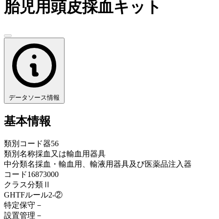
胎児用頭皮採血キット
データソース情報
基本情報
類別コード
器56
類別名称
採血又は輸血用器具
中分類名
採血・輸血用、輸液用器具及び医薬品注入器
コード
16873000
クラス分類
Ⅱ
GHTFルール
2-②
特定保守
－
設置管理
－