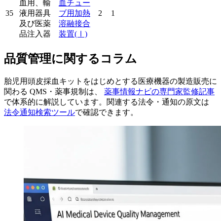
血用、輸
血チュー
35
液用器具
ブ用加熱
2
1
及び医薬
溶融接合
品注入器
装置
(Ⅰ)
品質管理に関するコラム
胎児用頭皮採血キットをはじめとする医療機器の製造販売に
関わる QMS・薬事規制は、
薬事情報ナビの専門家監修記事
で体系的に解説しています。関連する法令・通知の原文は
法令通知検索ツール
で確認できます。