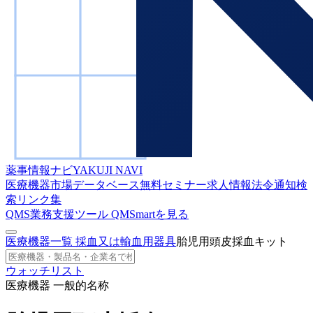
薬事情報ナビ
YAKUJI NAVI
医療機器市場データベース
無料セミナー
求人情報
法令通知検
索
リンク集
QMS業務支援ツール
QMSmartを見る
医療機器一覧
採血又は輸血用器具
胎児用頭皮採血キット
ウォッチリスト
医療機器 一般的名称