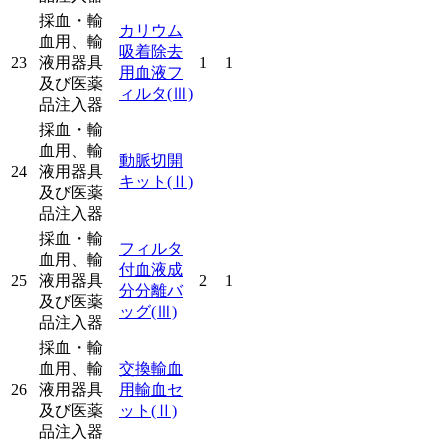
採血・輸
カリウム
血用、輸
吸着除去
23
液用器具
1
1
用血液フ
及び医薬
ィルタ
(Ⅲ)
品注入器
採血・輸
血用、輸
動脈切開
24
液用器具
キット
(Ⅱ)
及び医薬
品注入器
採血・輸
フィルタ
血用、輸
付血液成
25
液用器具
2
1
分分離バ
及び医薬
ッグ
(Ⅲ)
品注入器
採血・輸
血用、輸
交換輸血
26
液用器具
用輸血セ
及び医薬
ット
(Ⅱ)
品注入器