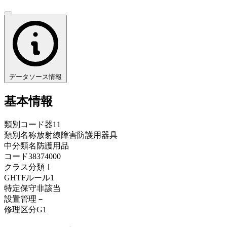
データソース情報
基本情報
類別コード
器11
類別名称
放射線障害防護用器具
中分類名
防護用品
コード
38374000
クラス分類
Ⅰ
GHTFルール
1
特定保守
非該当
設置管理
－
修理区分
G1