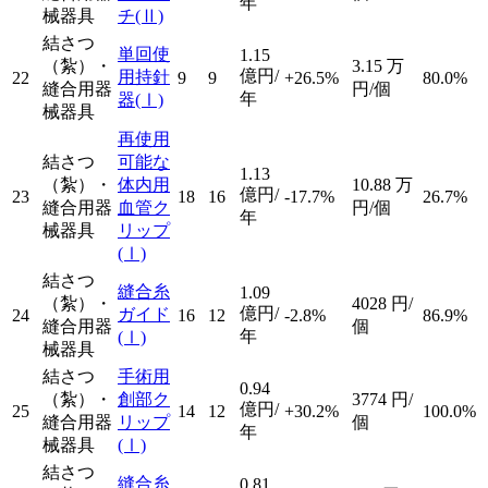
年
械器具
チ
(Ⅱ)
結さつ
単回使
1.15
（紮）・
3.15
万
億円/
用持針
22
9
9
+26.5%
80.0%
縫合用器
円/個
年
器
(Ⅰ)
械器具
再使用
結さつ
可能な
1.13
（紮）・
体内用
10.88
万
億円/
23
18
16
-17.7%
26.7%
縫合用器
血管ク
円/個
年
械器具
リップ
(Ⅰ)
結さつ
縫合糸
1.09
（紮）・
4028
円/
億円/
ガイド
24
16
12
-2.8%
86.9%
縫合用器
個
年
(Ⅰ)
械器具
結さつ
手術用
0.94
（紮）・
創部ク
3774
円/
億円/
25
14
12
+30.2%
100.0%
縫合用器
リップ
個
年
械器具
(Ⅰ)
結さつ
縫合糸
0.81