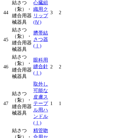
結さつ
心臓組
（紮）・
織用ク
44
3
2
縫合用器
リップ
械器具
(Ⅳ)
結さつ
臍帯結
（紮）・
さつ器
45
縫合用器
(Ⅰ)
械器具
結さつ
眼科用
（紮）・
縫合針
46
2
2
縫合用器
(Ⅰ)
械器具
取外し
可能な
結さつ
皮膚ス
（紮）・
47
テープ
1
1
縫合用器
ル用ハ
械器具
ンドル
(Ⅰ)
結さつ
精管吻
（紮）・
合用セ