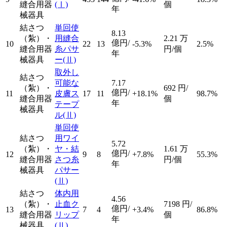
縫合用器
(Ⅰ)
個
年
械器具
結さつ
単回使
8.13
（紮）・
用縫合
2.21
万
億円/
10
22
13
-5.3%
2.5%
縫合用器
糸パサ
円/個
年
械器具
ー
(Ⅱ)
取外し
結さつ
可能な
7.17
（紮）・
692
円/
億円/
11
皮膚ス
17
11
+18.1%
98.7%
縫合用器
個
年
テープ
械器具
ル
(Ⅱ)
単回使
結さつ
用ワイ
5.72
（紮）・
ヤ・結
1.61
万
億円/
12
9
8
+7.8%
55.3%
縫合用器
さつ糸
円/個
年
械器具
パサー
(Ⅱ)
結さつ
体内用
4.56
（紮）・
止血ク
7198
円/
億円/
13
7
4
+3.4%
86.8%
縫合用器
リップ
個
年
械器具
(Ⅱ)