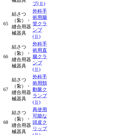
械器具
プ
(Ⅱ)
外科手
結さつ
術用腸
（紮）・
65
管クラ
縫合用器
ンプ
械器具
(Ⅱ)
外科手
結さつ
術用直
（紮）・
66
腸クラ
縫合用器
ンプ
械器具
(Ⅱ)
外科手
結さつ
術用頸
（紮）・
67
動脈ク
縫合用器
ランプ
械器具
(Ⅱ)
再使用
結さつ
可能な
（紮）・
68
頭皮ク
縫合用器
リップ
械器具
(Ⅱ)