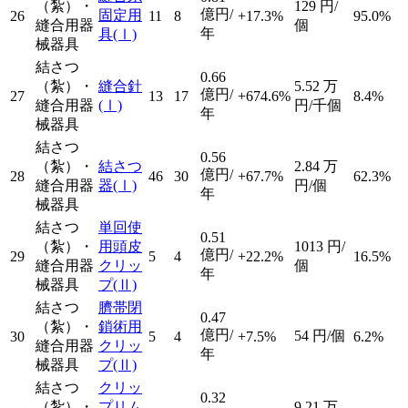
（紮）・
129
円/
億円/
固定用
26
11
8
+17.3%
95.0%
縫合用器
個
年
具
(Ⅰ)
械器具
結さつ
0.66
（紮）・
縫合針
5.52
万
億円/
27
13
17
+674.6%
8.4%
縫合用器
(Ⅰ)
円/千個
年
械器具
結さつ
0.56
（紮）・
結さつ
2.84
万
億円/
28
46
30
+67.7%
62.3%
縫合用器
器
(Ⅰ)
円/個
年
械器具
結さつ
単回使
0.51
（紮）・
用頭皮
1013
円/
億円/
29
5
4
+22.2%
16.5%
縫合用器
クリッ
個
年
械器具
プ
(Ⅱ)
結さつ
臍帯閉
0.47
（紮）・
鎖術用
億円/
54
円/個
30
5
4
+7.5%
6.2%
縫合用器
クリッ
年
械器具
プ
(Ⅱ)
結さつ
クリッ
0.32
（紮）・
プリム
9.21
万