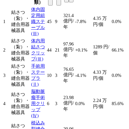
類）
体内固
結さつ
定用組
321.4
（紮）・
4.35
万
億円/
1
織ステ
45
9
-7.8%
0.0%
縫合用器
円/個
年
ープル
械器具
(Ⅲ)
結さつ
体内用
97.96
（紮）・
結さつ
1289
円/
億円/
2
44
21
+0.1%
66.1%
縫合用器
クリッ
個
年
械器具
プ
(Ⅲ)
結さつ
手術用
76.65
（紮）・
ステー
4.33
万
億円/
3
10
3
-4.1%
0.0%
縫合用器
プラ
円/個
年
械器具
(Ⅱ)
脳動脈
結さつ
瘤手術
23.98
（紮）・
2.24
万
億円/
4
用クリ
6
3
0.0%
85.6%
縫合用器
円/個
年
ップ
械器具
(Ⅳ)
植込み
結さつ
型縫合
20.06