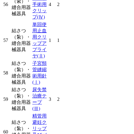
（紮）・
56
手術用
4
2
縫合用器
クリッ
械器具
プ
(Ⅳ)
単回使
結さつ
用止血
（紮）・
用クリ
57
1
1
縫合用器
ップア
械器具
プライ
ヤ
(Ⅱ)
結さつ
子宮頸
（紮）・
管縫縮
58
縫合用器
術用針
械器具
(Ⅰ)
結さつ
尿失禁
（紮）・
治療テ
59
3
2
縫合用器
ープ
械器具
(Ⅲ)
精管用
結さつ
避妊ク
（紮）・
リップ
60