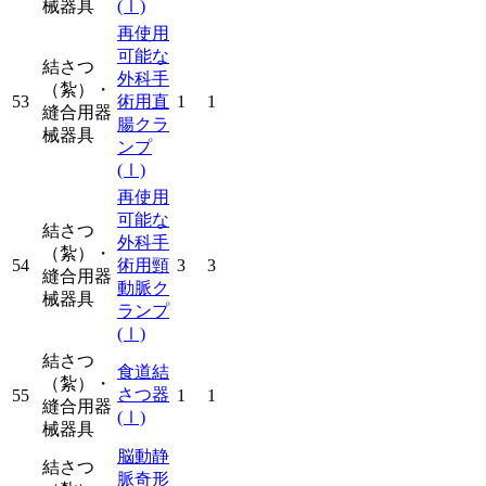
械器具
(Ⅰ)
再使用
可能な
結さつ
外科手
（紮）・
53
術用直
1
1
縫合用器
腸クラ
械器具
ンプ
(Ⅰ)
再使用
可能な
結さつ
外科手
（紮）・
54
術用頸
3
3
縫合用器
動脈ク
械器具
ランプ
(Ⅰ)
結さつ
食道結
（紮）・
さつ器
55
1
1
縫合用器
(Ⅰ)
械器具
脳動静
結さつ
脈奇形