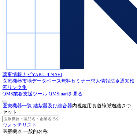
薬事情報ナビ
YAKUJI NAVI
医療機器市場データベース
無料セミナー
求人情報
法令通知検
索
リンク集
QMS業務支援ツール
QMSmartを見る
医療機器一覧
結紮器及び縫合器
内視鏡用食道静脈瘤結さつ
セット
ウォッチリスト
医療機器 一般的名称