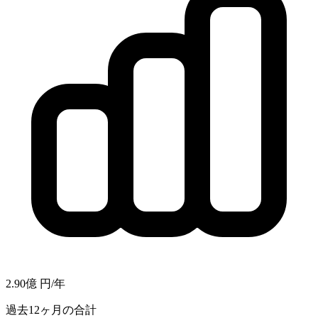
2.90億
円/年
過去12ヶ月の合計