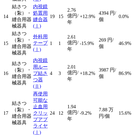
結さつ
内視鏡
2.76
（紮）・
処置用
4394
円/
億円/
14
19
15
+12.9%
0.0%
縫合用器
縫合器
個
年
械器具
(Ⅰ)
結さつ
外科用
2.61
（紮）・
269
円/
億円/
テープ
15
1
1
-15.9%
46.9%
縫合用器
個
年
(Ⅰ)
械器具
内視鏡
結さつ
用ルー
2.01
（紮）・
3987
円/
億円/
16
プ結さ
4
3
+18.2%
86.9%
縫合用器
個
年
つ器
械器具
(Ⅱ)
再使用
可能な
結さつ
止血用
1.94
（紮）・
7.88
万
億円/
17
クリッ
24
12
-9.2%
15.6%
縫合用器
円/個
年
プアプ
械器具
ライヤ
(Ⅰ)