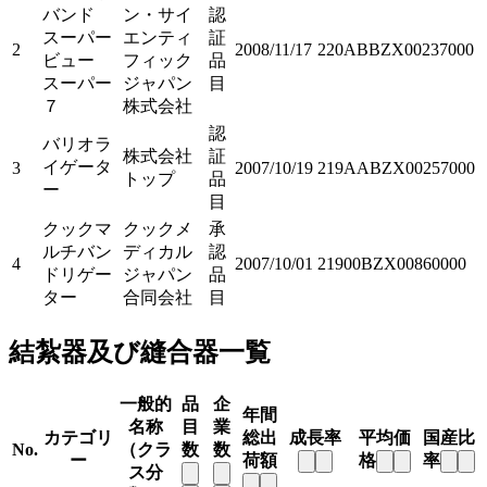
バンド
ン・サイ
認
スーパー
エンティ
証
2
2008/11/17
220ABBZX00237000
ビュー
フィック
品
スーパー
ジャパン
目
７
株式会社
認
バリオラ
株式会社
証
イゲータ
3
2007/10/19
219AABZX00257000
トップ
品
ー
目
クックマ
クックメ
承
ルチバン
ディカル
認
4
2007/10/01
21900BZX00860000
ドリゲー
ジャパン
品
ター
合同会社
目
結紮器及び縫合器一覧
一般的
品
企
年間
名称
目
業
カテゴリ
総出
成長率
平均価
国産比
No.
（クラ
数
数
ー
荷額
格
率
ス分