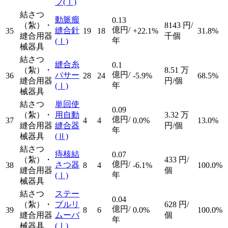
プ
(Ⅰ)
結さつ
動脈瘤
0.13
（紮）・
8143
円/
億円/
縫合針
35
19
18
+22.1%
31.8%
縫合用器
千個
年
(Ⅰ)
械器具
結さつ
縫合糸
0.1
（紮）・
8.51
万
億円/
パサー
36
28
24
-5.9%
68.5%
縫合用器
円/個
年
(Ⅰ)
械器具
結さつ
単回使
0.09
（紮）・
用自動
3.32
万
億円/
37
4
4
0.0%
13.0%
縫合用器
縫合器
円/個
年
械器具
(Ⅱ)
結さつ
痔核結
0.07
（紮）・
433
円/
億円/
さつ器
38
8
4
-6.1%
100.0%
縫合用器
個
年
(Ⅰ)
械器具
結さつ
ステー
0.04
（紮）・
プルリ
628
円/
億円/
39
8
6
0.0%
100.0%
縫合用器
ムーバ
個
年
械器具
(Ⅰ)