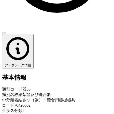
データソース情報
基本情報
類別コード
器30
類別名称
結紮器及び縫合器
中分類名
結さつ（紮）・縫合用器械器具
コード
70420002
クラス分類
Ⅱ