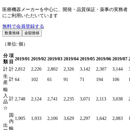
医療機器メーカーを中心に、開発・品質保証・薬事の実務者
にご利用いただいています
無料で会員登録する
数量推移
金額推移
（単位: 個）
分
項
2019/01
2019/02
2019/03
2019/04
2019/05
2019/06
2019/07
類
目
計
計
2,812
2,226
2,802
2,326
3,142
2,307
3,144
生
計
64
102
61
91
71
194
106
産
輸
入
計
2,748
2,124
2,741
2,235
3,071
2,113
3,038
品
☆
国
1,905
1,933
2,106
3,629
2,297
1,642
2,083
内
出
輸