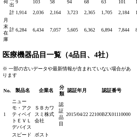
荷
9
103
58
94
68
63
101
出
計
1,914
2,036
2,164
3,723
2,365
1,705
2,184
月
末
計
6,284
6,434
7,057
5,605
6,362
6,894
7,844
在
庫
医療機器品目一覧（4品目、4社）
※ 一部の古いデータや最新情報が含まれていない場合があ
ります
分
製品名
企業名
認証年月
認証番号
No.
類
ニュー
認
モ・アク
ＳＢカワ
証
1
ティベイ
スミ株式
2015/04/22
22100BZX01110000
品
トＥＶＬ
会社
目
デバイス
スピード
ボスト