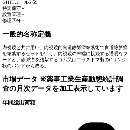
GHTFルール
5-②
特定保守
－
設置管理
－
修理区分
－
一般的名称定義
内視鏡と共に用い、内視鏡的食道静脈瘤結紮術で食道静脈瘤
を結紮するセットをいう。内視鏡の末端に接続する透明なフ
ードと、静脈瘤を結紮するゴム又はエラストマ製のOリング
状のバンドから成る。
市場データ
※薬事工業生産動態統計調
査の月次データを加工表示しています
年間総出荷額