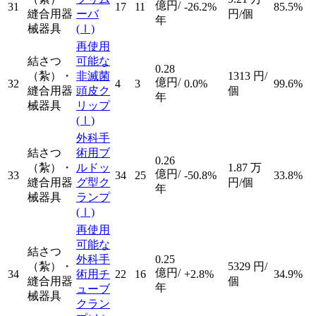
億円/
31
17
11
-26.2%
85.5%
縫合用器
ーバ
円/個
年
械器具
(Ⅰ)
再使用
結さつ
可能な
0.28
（紮）・
非滅菌
1313
円/
億円/
32
4
3
0.0%
99.6%
縫合用器
頭皮ク
個
年
械器具
リップ
(Ⅰ)
外科手
結さつ
術用ブ
0.26
（紮）・
ルドッ
1.87
万
億円/
33
34
25
-50.8%
33.8%
縫合用器
グ型ク
円/個
年
械器具
ランプ
(Ⅰ)
再使用
可能な
結さつ
外科手
0.25
（紮）・
5329
円/
億円/
34
術用チ
22
16
+2.8%
34.9%
縫合用器
個
年
ューブ
械器具
クラン