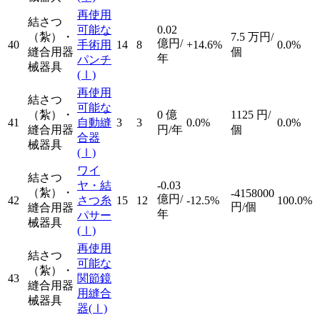
再使用
結さつ
可能な
0.02
（紮）・
7.5
万円/
億円/
40
手術用
14
8
+14.6%
0.0%
縫合用器
個
年
パンチ
械器具
(Ⅰ)
再使用
結さつ
可能な
（紮）・
0
億
1125
円/
41
自動縫
3
3
0.0%
0.0%
縫合用器
円/年
個
合器
械器具
(Ⅰ)
ワイ
結さつ
ヤ・結
-0.03
（紮）・
-4158000
億円/
42
さつ糸
15
12
-12.5%
100.0%
円/個
縫合用器
年
パサー
械器具
(Ⅰ)
再使用
結さつ
可能な
（紮）・
43
関節鏡
縫合用器
用縫合
械器具
器
(Ⅰ)