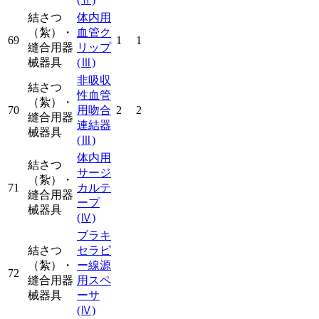
結さつ
体内用
（紮）・
血管ク
69
1
1
縫合用器
リップ
械器具
(Ⅲ)
非吸収
結さつ
性血管
（紮）・
70
用吻合
2
2
縫合用器
連結器
械器具
(Ⅲ)
体内用
結さつ
サージ
（紮）・
71
カルテ
縫合用器
ープ
械器具
(Ⅳ)
ブラキ
結さつ
セラピ
（紮）・
ー線源
72
縫合用器
用スペ
械器具
ーサ
(Ⅳ)