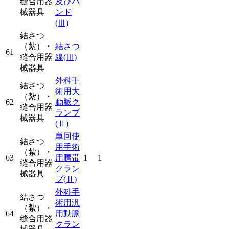
縫合用器
及びバ
械器具
ンド
(Ⅲ)
結さつ
（紮）・
結さつ
61
縫合用器
線
(Ⅲ)
械器具
外科手
結さつ
術用大
（紮）・
62
動脈ク
縫合用器
ランプ
械器具
(Ⅱ)
単回使
結さつ
用手術
（紮）・
63
用臍帯
1
1
縫合用器
クラン
械器具
プ
(Ⅱ)
外科手
結さつ
術用汎
（紮）・
64
用動脈
縫合用器
クラン