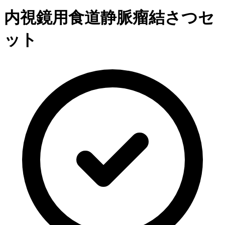
内視鏡用食道静脈瘤結さつセ
ット