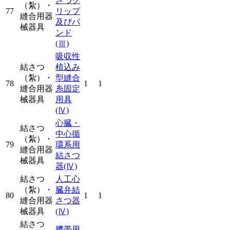
さつク
（紮）・
77
リップ
縫合用器
及びバ
械器具
ンド
(Ⅲ)
吸収性
結さつ
植込み
（紮）・
型縫合
78
1
1
縫合用器
糸固定
械器具
用具
(Ⅳ)
心臓・
結さつ
中心循
（紮）・
79
環系用
縫合用器
結さつ
械器具
器
(Ⅳ)
結さつ
人工心
（紮）・
臓弁結
80
1
1
縫合用器
さつ器
械器具
(Ⅳ)
結さつ
臍帯用