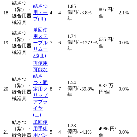
結さつ
結さつ
1.85
（紮）・
805
円/
億円/
用テー
18
4
4
-3.8%
2.1%
縫合用器
個
年
プ
(Ⅱ)
械器具
単回使
結さつ
用ステ
1.74
（紮）・
635
円/
億円/
19
ープル
7
6
+127.9%
0.0%
縫合用器
個
年
リムー
械器具
バ
(Ⅱ)
再使用
可能な
結さ
結さつ
つ・固
1.54
（紮）・
8.37
万
億円/
20
定用ク
8
7
-39.8%
0.0%
縫合用器
円/個
年
リップ
械器具
アプラ
イヤ
(Ⅰ)
結さつ
単回使
1.28
（紮）・
用手術
4986
円/
億円/
21
5
4
-4.1%
0.0%
縫合用器
用パン
個