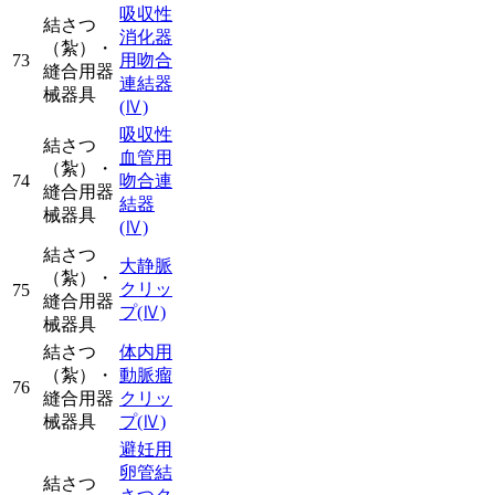
吸収性
結さつ
消化器
（紮）・
73
用吻合
縫合用器
連結器
械器具
(Ⅳ)
吸収性
結さつ
血管用
（紮）・
74
吻合連
縫合用器
結器
械器具
(Ⅳ)
結さつ
大静脈
（紮）・
クリッ
75
縫合用器
プ
(Ⅳ)
械器具
結さつ
体内用
（紮）・
動脈瘤
76
縫合用器
クリッ
械器具
プ
(Ⅳ)
避妊用
卵管結
結さつ