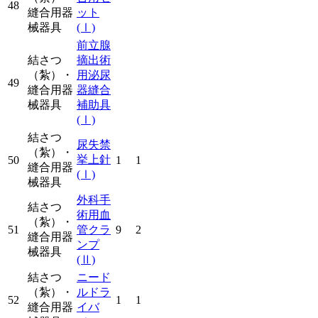
48
縫合用器
ット
械器具
(Ⅰ)
前立腺
結さつ
摘出術
（紮）・
用泌尿
49
縫合用器
器縫合
械器具
補助具
(Ⅰ)
結さつ
尿失禁
（紮）・
挙上針
50
1
1
縫合用器
(Ⅰ)
械器具
外科手
結さつ
術用血
（紮）・
51
管クラ
9
2
縫合用器
ンプ
械器具
(Ⅱ)
結さつ
ニード
（紮）・
ルドラ
52
1
1
縫合用器
イバ