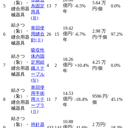
（紮）・
5.64
万
億円/
5
糸固定
13
7
-6.5%
0.0%
縫合用器
円/個
年
用具
械器具
(Ⅲ)
結さつ
単回使
19.42
（紮）・
2.98
万
億円/
用縫合
6
26
15
-6.7%
97.2%
縫合用器
円/千個
年
針
(Ⅱ)
械器具
吸収性
結さつ
体内固
18.26
（紮）・
定用組
4.25
万
億円/
7
4
2
+10.4%
0.0%
縫合用器
織ステ
円/個
年
械器具
ープル
(Ⅳ)
単回使
結さつ
用手術
14.53
（紮）・
9596
円/
億円/
8
用ステ
11
7
-18.4%
45.1%
縫合用器
個
年
ープラ
械器具
(Ⅱ)
結さつ
10.88
（紮）・
持針器
2
万円/
億円/
9
433
144
-41.6%
18.3%