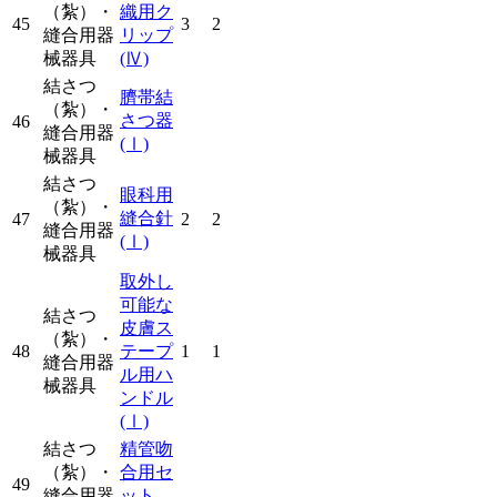
（紮）・
織用ク
45
3
2
縫合用器
リップ
械器具
(Ⅳ)
結さつ
臍帯結
（紮）・
さつ器
46
縫合用器
(Ⅰ)
械器具
結さつ
眼科用
（紮）・
縫合針
47
2
2
縫合用器
(Ⅰ)
械器具
取外し
可能な
結さつ
皮膚ス
（紮）・
48
テープ
1
1
縫合用器
ル用ハ
械器具
ンドル
(Ⅰ)
結さつ
精管吻
（紮）・
合用セ
49
縫合用器
ット