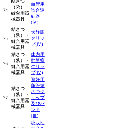
結さつ
血管用
（紮）・
74
吻合連
縫合用器
結器
械器具
(Ⅳ)
結さつ
大静脈
（紮）・
クリッ
75
縫合用器
プ
(Ⅳ)
械器具
結さつ
体内用
（紮）・
動脈瘤
76
縫合用器
クリッ
械器具
プ
(Ⅳ)
避妊用
卵管結
結さつ
さつク
（紮）・
77
リップ
縫合用器
及びバ
械器具
ンド
(Ⅲ)
吸収性