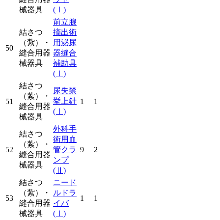
械器具
(Ⅰ)
前立腺
結さつ
摘出術
（紮）・
用泌尿
50
縫合用器
器縫合
械器具
補助具
(Ⅰ)
結さつ
尿失禁
（紮）・
挙上針
51
1
1
縫合用器
(Ⅰ)
械器具
外科手
結さつ
術用血
（紮）・
52
管クラ
9
2
縫合用器
ンプ
械器具
(Ⅱ)
結さつ
ニード
（紮）・
ルドラ
53
1
1
縫合用器
イバ
械器具
(Ⅰ)