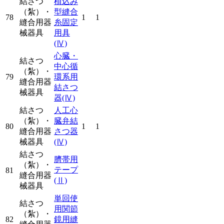
結さつ
植込み
（紮）・
型縫合
78
1
1
縫合用器
糸固定
械器具
用具
(Ⅳ)
心臓・
結さつ
中心循
（紮）・
79
環系用
縫合用器
結さつ
械器具
器
(Ⅳ)
結さつ
人工心
（紮）・
臓弁結
80
1
1
縫合用器
さつ器
械器具
(Ⅳ)
結さつ
臍帯用
（紮）・
テープ
81
縫合用器
(Ⅱ)
械器具
単回使
結さつ
用関節
（紮）・
82
鏡用縫