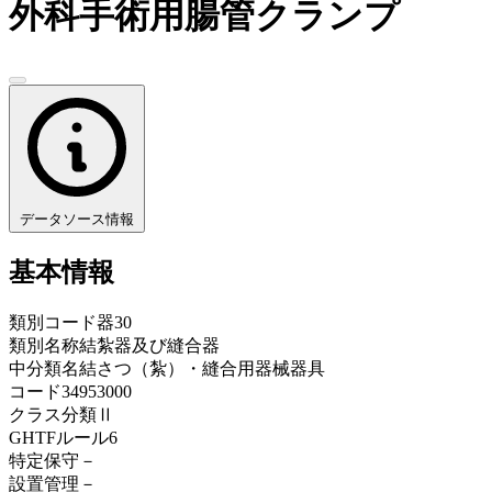
外科手術用腸管クランプ
データソース情報
基本情報
類別コード
器30
類別名称
結紮器及び縫合器
中分類名
結さつ（紮）・縫合用器械器具
コード
34953000
クラス分類
Ⅱ
GHTFルール
6
特定保守
－
設置管理
－