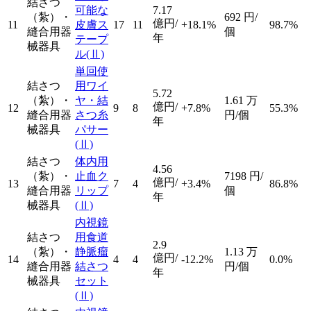
結さつ
可能な
7.17
（紮）・
692
円/
億円/
11
皮膚ス
17
11
+18.1%
98.7%
縫合用器
個
年
テープ
械器具
ル
(Ⅱ)
単回使
結さつ
用ワイ
5.72
（紮）・
ヤ・結
1.61
万
億円/
12
9
8
+7.8%
55.3%
縫合用器
さつ糸
円/個
年
械器具
パサー
(Ⅱ)
結さつ
体内用
4.56
（紮）・
止血ク
7198
円/
億円/
13
7
4
+3.4%
86.8%
縫合用器
リップ
個
年
械器具
(Ⅱ)
内視鏡
結さつ
用食道
2.9
（紮）・
静脈瘤
1.13
万
億円/
14
4
4
-12.2%
0.0%
縫合用器
結さつ
円/個
年
械器具
セット
(Ⅱ)