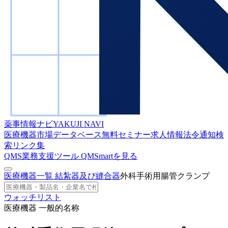
薬事情報ナビ
YAKUJI NAVI
医療機器市場データベース
無料セミナー
求人情報
法令通知検
索
リンク集
QMS業務支援ツール
QMSmartを見る
医療機器一覧
結紮器及び縫合器
外科手術用腸管クランプ
ウォッチリスト
医療機器 一般的名称