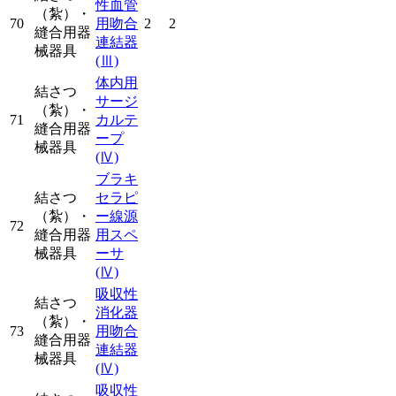
性血管
（紮）・
70
用吻合
2
2
縫合用器
連結器
械器具
(Ⅲ)
体内用
結さつ
サージ
（紮）・
71
カルテ
縫合用器
ープ
械器具
(Ⅳ)
ブラキ
結さつ
セラピ
（紮）・
ー線源
72
縫合用器
用スペ
械器具
ーサ
(Ⅳ)
吸収性
結さつ
消化器
（紮）・
73
用吻合
縫合用器
連結器
械器具
(Ⅳ)
吸収性