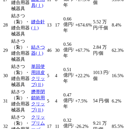
縫合用器
個
年
具
(Ⅰ)
械器具
結さつ
0.66
（紮）・
縫合針
5.52
万
億円/
28
13
17
+674.6%
8.4%
縫合用器
(Ⅰ)
円/千個
年
械器具
結さつ
0.56
（紮）・
結さつ
2.84
万
億円/
29
46
30
+67.7%
62.3%
縫合用器
器
(Ⅰ)
円/個
年
械器具
結さつ
単回使
0.51
（紮）・
用頭皮
1013
円/
億円/
30
5
4
+22.2%
16.5%
縫合用器
クリッ
個
年
械器具
プ
(Ⅱ)
結さつ
臍帯閉
0.47
（紮）・
鎖術用
億円/
54
円/個
31
5
4
+7.5%
6.2%
縫合用器
クリッ
年
械器具
プ
(Ⅱ)
結さつ
クリッ
0.32
（紮）・
プリム
9.21
万
億円/
32
17
11
-26.2%
85.5%