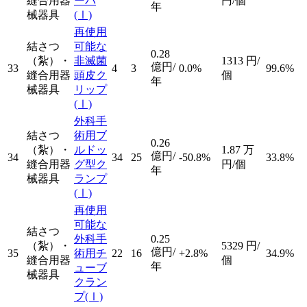
縫合用器
ーバ
円/個
年
械器具
(Ⅰ)
再使用
結さつ
可能な
0.28
（紮）・
非滅菌
1313
円/
億円/
33
4
3
0.0%
99.6%
縫合用器
頭皮ク
個
年
械器具
リップ
(Ⅰ)
外科手
結さつ
術用ブ
0.26
（紮）・
ルドッ
1.87
万
億円/
34
34
25
-50.8%
33.8%
縫合用器
グ型ク
円/個
年
械器具
ランプ
(Ⅰ)
再使用
可能な
結さつ
外科手
0.25
（紮）・
5329
円/
億円/
35
術用チ
22
16
+2.8%
34.9%
縫合用器
個
年
ューブ
械器具
クラン
プ
(Ⅰ)