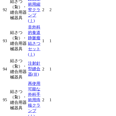
結さつ
術用縮
（紮）・
92
窄クラ
2
2
縫合用器
ンプ
械器具
(Ⅰ)
非外科
結さつ
的食道
（紮）・
静脈瘤
93
1
1
縫合用器
結さつ
械器具
セット
(Ⅰ)
結さつ
注射針
（紮）・
型縫合
94
2
1
縫合用器
器
(Ⅲ)
械器具
再使用
可能な
結さつ
外科手
（紮）・
95
術用痔
2
1
縫合用器
核クラ
械器具
ンプ