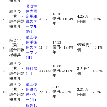
械器具
吸収性
結さつ
体内固
18.26
（紮）・
定用組
4.25
万
億円/
7
4
2
+10.4%
0.0%
縫合用器
織ステ
円/個
年
械器具
ープル
(Ⅳ)
単回使
結さつ
用手術
14.53
（紮）・
9596
円/
億円/
8
用ステ
11
7
-18.4%
45.1%
縫合用器
個
年
ープラ
械器具
(Ⅱ)
結さつ
10.88
（紮）・
持針器
2
万円/
億円/
9
433
144
-41.6%
18.3%
縫合用器
(Ⅰ)
個
年
械器具
結さつ
単回使
8.13
（紮）・
用縫合
2.21
万
億円/
10
22
13
-5.3%
2.5%
縫合用器
糸パサ
円/個
年
械器具
ー
(Ⅱ)
取外し