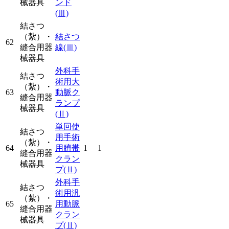
械器具
ンド
(Ⅲ)
結さつ
（紮）・
結さつ
62
縫合用器
線
(Ⅲ)
械器具
外科手
結さつ
術用大
（紮）・
63
動脈ク
縫合用器
ランプ
械器具
(Ⅱ)
単回使
結さつ
用手術
（紮）・
64
用臍帯
1
1
縫合用器
クラン
械器具
プ
(Ⅱ)
外科手
結さつ
術用汎
（紮）・
65
用動脈
縫合用器
クラン
械器具
プ
(Ⅱ)