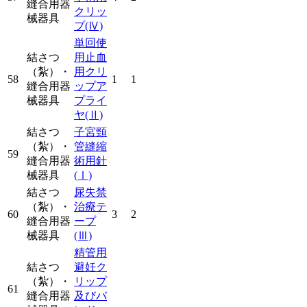
縫合用器
クリッ
械器具
プ
(Ⅳ)
単回使
結さつ
用止血
（紮）・
用クリ
58
1
1
縫合用器
ップア
械器具
プライ
ヤ
(Ⅱ)
結さつ
子宮頸
（紮）・
管縫縮
59
縫合用器
術用針
械器具
(Ⅰ)
結さつ
尿失禁
（紮）・
治療テ
60
3
2
縫合用器
ープ
械器具
(Ⅲ)
精管用
結さつ
避妊ク
（紮）・
リップ
61
縫合用器
及びバ