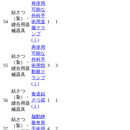
再使用
可能な
結さつ
外科手
（紮）・
54
術用直
1
1
縫合用器
腸クラ
械器具
ンプ
(Ⅰ)
再使用
可能な
結さつ
外科手
（紮）・
55
術用頸
3
3
縫合用器
動脈ク
械器具
ランプ
(Ⅰ)
結さつ
食道結
（紮）・
さつ器
56
1
1
縫合用器
(Ⅰ)
械器具
脳動静
結さつ
脈奇形
（紮）・
57
手術用
4
2