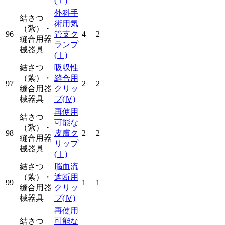
(Ⅰ)
外科手
結さつ
術用気
（紮）・
96
管支ク
4
2
縫合用器
ランプ
械器具
(Ⅰ)
結さつ
吸収性
（紮）・
縫合用
97
2
2
縫合用器
クリッ
械器具
プ
(Ⅳ)
再使用
結さつ
可能な
（紮）・
98
皮膚ク
2
2
縫合用器
リップ
械器具
(Ⅰ)
結さつ
脳血流
（紮）・
遮断用
99
1
1
縫合用器
クリッ
械器具
プ
(Ⅳ)
再使用
結さつ
可能な