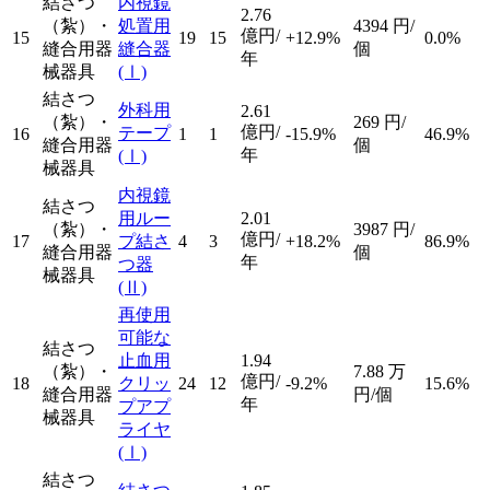
結さつ
内視鏡
2.76
（紮）・
処置用
4394
円/
億円/
15
19
15
+12.9%
0.0%
縫合用器
縫合器
個
年
械器具
(Ⅰ)
結さつ
外科用
2.61
（紮）・
269
円/
億円/
テープ
16
1
1
-15.9%
46.9%
縫合用器
個
年
(Ⅰ)
械器具
内視鏡
結さつ
用ルー
2.01
（紮）・
3987
円/
億円/
17
プ結さ
4
3
+18.2%
86.9%
縫合用器
個
年
つ器
械器具
(Ⅱ)
再使用
可能な
結さつ
止血用
1.94
（紮）・
7.88
万
億円/
18
クリッ
24
12
-9.2%
15.6%
縫合用器
円/個
年
プアプ
械器具
ライヤ
(Ⅰ)
結さつ