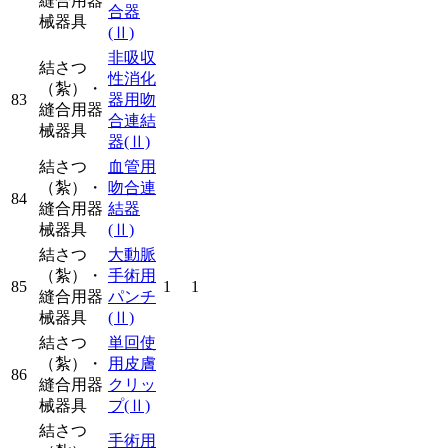
縫合用器
合器
械器具
(Ⅱ)
非吸収
結さつ
性消化
（紮）・
83
器用吻
縫合用器
合連結
械器具
器
(Ⅱ)
結さつ
血管用
（紮）・
吻合連
84
縫合用器
結器
械器具
(Ⅱ)
結さつ
大動脈
（紮）・
手術用
85
1
1
縫合用器
パンチ
械器具
(Ⅱ)
結さつ
単回使
（紮）・
用皮膚
86
縫合用器
クリッ
械器具
プ
(Ⅱ)
結さつ
手術用