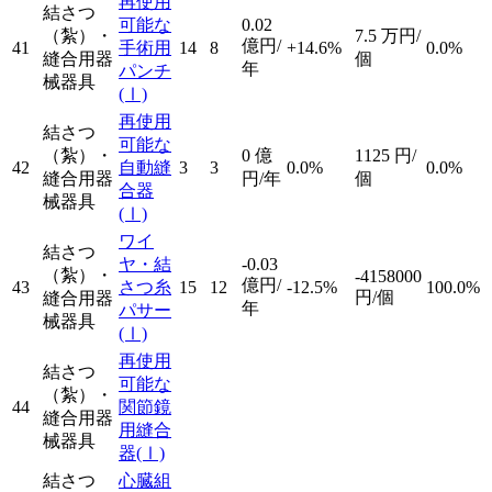
再使用
結さつ
可能な
0.02
（紮）・
7.5
万円/
億円/
41
手術用
14
8
+14.6%
0.0%
縫合用器
個
年
パンチ
械器具
(Ⅰ)
再使用
結さつ
可能な
（紮）・
0
億
1125
円/
42
自動縫
3
3
0.0%
0.0%
縫合用器
円/年
個
合器
械器具
(Ⅰ)
ワイ
結さつ
ヤ・結
-0.03
（紮）・
-4158000
億円/
43
さつ糸
15
12
-12.5%
100.0%
円/個
縫合用器
年
パサー
械器具
(Ⅰ)
再使用
結さつ
可能な
（紮）・
44
関節鏡
縫合用器
用縫合
械器具
器
(Ⅰ)
結さつ
心臓組