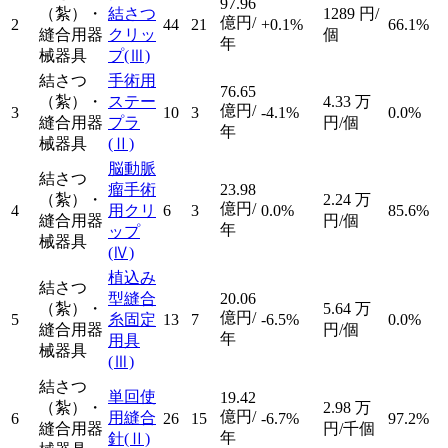
97.96
（紮）・
結さつ
1289
円/
億円/
2
44
21
+0.1%
66.1%
縫合用器
クリッ
個
年
械器具
プ
(Ⅲ)
結さつ
手術用
76.65
（紮）・
ステー
4.33
万
億円/
3
10
3
-4.1%
0.0%
縫合用器
プラ
円/個
年
械器具
(Ⅱ)
脳動脈
結さつ
瘤手術
23.98
（紮）・
2.24
万
億円/
4
用クリ
6
3
0.0%
85.6%
縫合用器
円/個
年
ップ
械器具
(Ⅳ)
植込み
結さつ
型縫合
20.06
（紮）・
5.64
万
億円/
5
糸固定
13
7
-6.5%
0.0%
縫合用器
円/個
年
用具
械器具
(Ⅲ)
結さつ
単回使
19.42
（紮）・
2.98
万
億円/
用縫合
6
26
15
-6.7%
97.2%
縫合用器
円/千個
年
針
(Ⅱ)