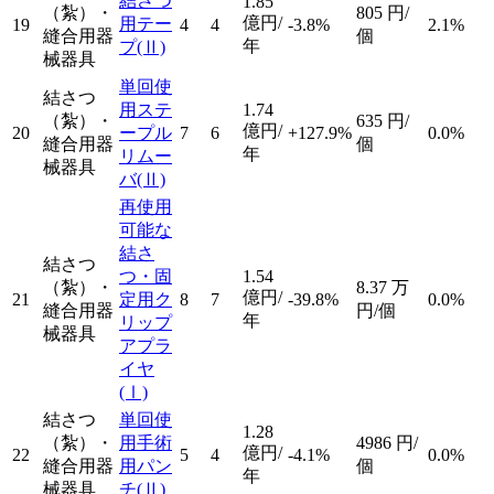
結さつ
1.85
（紮）・
805
円/
億円/
用テー
19
4
4
-3.8%
2.1%
縫合用器
個
年
プ
(Ⅱ)
械器具
単回使
結さつ
用ステ
1.74
（紮）・
635
円/
億円/
20
ープル
7
6
+127.9%
0.0%
縫合用器
個
年
リムー
械器具
バ
(Ⅱ)
再使用
可能な
結さ
結さつ
つ・固
1.54
（紮）・
8.37
万
億円/
21
定用ク
8
7
-39.8%
0.0%
縫合用器
円/個
年
リップ
械器具
アプラ
イヤ
(Ⅰ)
結さつ
単回使
1.28
（紮）・
用手術
4986
円/
億円/
22
5
4
-4.1%
0.0%
縫合用器
用パン
個
年
械器具
チ
(Ⅱ)