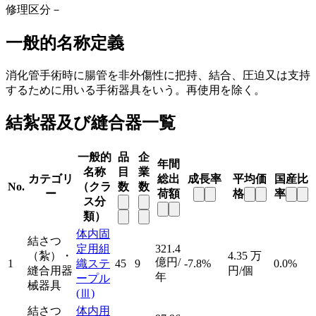
修理区分
－
一般的名称定義
消化管手術時に腸管を非外傷性に把持、結合、圧迫又は支持
するために用いる手術器具をいう。再使用を除く。
結紮器及び縫合器一覧
一般的
品
企
年間
名称
目
業
カテゴリ
総出
成長率
平均価
国産比
No.
（クラ
数
数
ー
荷額
格
率
ス分
類）
体内固
結さつ
定用組
321.4
（紮）・
4.35
万
億円/
1
織ステ
45
9
-7.8%
0.0%
縫合用器
円/個
年
ープル
械器具
(Ⅲ)
結さつ
体内用