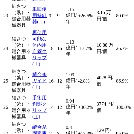
結さつ
単回使
1.15
（紮）・
3.15
万
億円/
用持針
23
9
9
+26.5%
80.0%
縫合用器
円/個
年
器
(Ⅰ)
械器具
再使用
結さつ
可能な
1.13
（紮）・
体内用
10.88
万
億円/
24
18
16
-17.7%
26.7%
縫合用器
血管ク
円/個
年
械器具
リップ
(Ⅰ)
結さつ
縫合糸
1.09
（紮）・
4028
円/
億円/
ガイド
25
16
12
-2.8%
86.9%
縫合用器
個
年
(Ⅰ)
械器具
結さつ
手術用
0.94
（紮）・
創部ク
3774
円/
億円/
26
14
12
+30.2%
100.0%
縫合用器
リップ
個
年
械器具
(Ⅰ)
結さつ
縫合糸
0.81
（紮）・
129
円/
億円/
固定用
27
11
8
+17.3%
95.0%