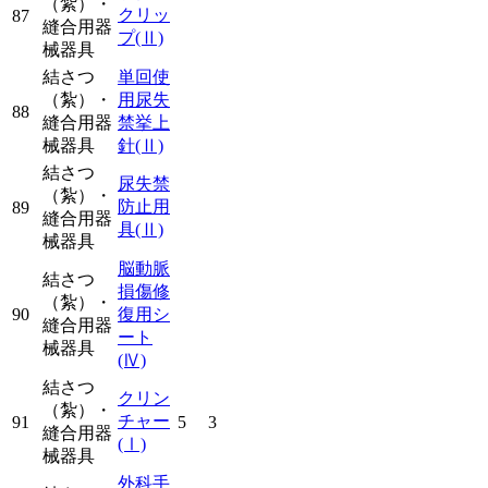
（紮）・
クリッ
87
縫合用器
プ
(Ⅱ)
械器具
結さつ
単回使
（紮）・
用尿失
88
縫合用器
禁挙上
械器具
針
(Ⅱ)
結さつ
尿失禁
（紮）・
防止用
89
縫合用器
具
(Ⅱ)
械器具
脳動脈
結さつ
損傷修
（紮）・
90
復用シ
縫合用器
ート
械器具
(Ⅳ)
結さつ
クリン
（紮）・
チャー
91
5
3
縫合用器
(Ⅰ)
械器具
外科手