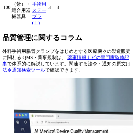
（紮）・
手術用
100
3
3
縫合用器
ステー
械器具
プラ
(Ⅰ)
品質管理に関するコラム
外科手術用腸管クランプをはじめとする医療機器の製造販売
に関わる QMS・薬事規制は、
薬事情報ナビの専門家監修記
事
で体系的に解説しています。関連する法令・通知の原文は
法令通知検索ツール
で確認できます。