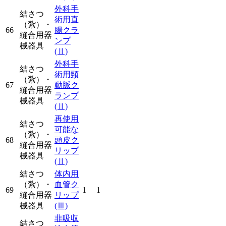
外科手
結さつ
術用直
（紮）・
66
腸クラ
縫合用器
ンプ
械器具
(Ⅱ)
外科手
結さつ
術用頸
（紮）・
67
動脈ク
縫合用器
ランプ
械器具
(Ⅱ)
再使用
結さつ
可能な
（紮）・
68
頭皮ク
縫合用器
リップ
械器具
(Ⅱ)
結さつ
体内用
（紮）・
血管ク
69
1
1
縫合用器
リップ
械器具
(Ⅲ)
非吸収
結さつ