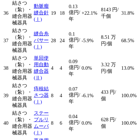
結さつ
動脈瘤
0.13
（紮）・
8143
円/
億円/
縫合針
36
19
18
+22.1%
31.8%
縫合用器
千個
年
(Ⅰ)
械器具
結さつ
縫合糸
0.1
（紮）・
8.51
万
億円/
パサー
37
28
24
-5.9%
68.5%
縫合用器
円/個
年
(Ⅰ)
械器具
結さつ
単回使
0.09
（紮）・
用自動
3.32
万
億円/
38
4
4
0.0%
13.0%
縫合用器
縫合器
円/個
年
械器具
(Ⅱ)
結さつ
痔核結
0.07
（紮）・
433
円/
億円/
さつ器
39
8
4
-6.1%
100.0%
縫合用器
個
年
(Ⅰ)
械器具
結さつ
ステー
0.04
（紮）・
プルリ
628
円/
億円/
40
8
6
0.0%
100.0%
縫合用器
ムーバ
個
年
械器具
(Ⅰ)