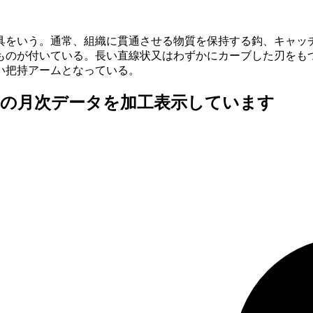
具をいう。通常、組織に貫通させる物質を保持する鈎、キャッ
ものが付いている。長い直線状又はわずかにカーブした刃をも
い把持アームとなっている。
査の月次データを加工表示しています