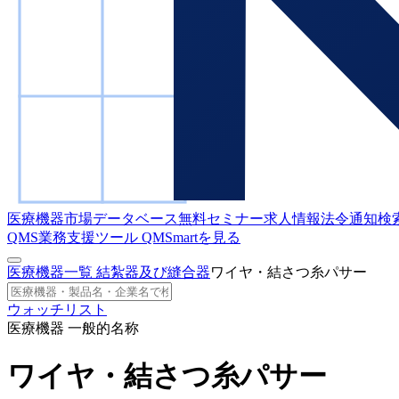
医療機器市場データベース
無料セミナー
求人情報
法令通知検
QMS業務支援ツール
QMSmartを見る
医療機器一覧
結紮器及び縫合器
ワイヤ・結さつ糸パサー
ウォッチリスト
医療機器 一般的名称
ワイヤ・結さつ糸パサー