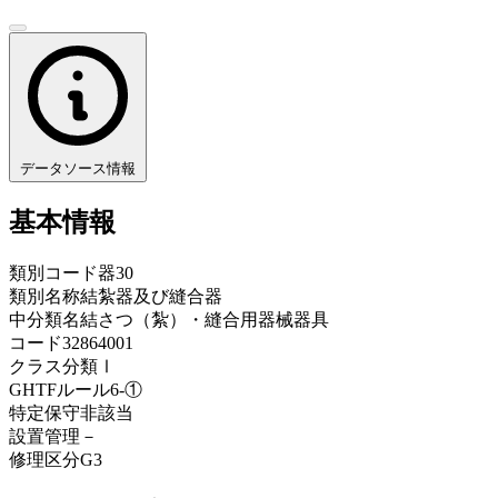
データソース情報
基本情報
類別コード
器30
類別名称
結紮器及び縫合器
中分類名
結さつ（紮）・縫合用器械器具
コード
32864001
クラス分類
Ⅰ
GHTFルール
6-①
特定保守
非該当
設置管理
－
修理区分
G3