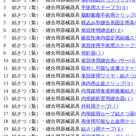
3
結さつ（紮）・縫合用器械器具
手術用ステープラ
(Ⅱ)
4
結さつ（紮）・縫合用器械器具
脳動脈瘤手術用クリップ
5
結さつ（紮）・縫合用器械器具
植込み型縫合糸固定用具
6
結さつ（紮）・縫合用器械器具
単回使用縫合針
(Ⅱ)
7
結さつ（紮）・縫合用器械器具
吸収性体内固定用組織ス
8
結さつ（紮）・縫合用器械器具
単回使用手術用ステープ
9
結さつ（紮）・縫合用器械器具
持針器
(Ⅰ)
10
結さつ（紮）・縫合用器械器具
単回使用縫合糸パサー
(Ⅱ
11
結さつ（紮）・縫合用器械器具
取外し可能な皮膚ステー
12
結さつ（紮）・縫合用器械器具
単回使用ワイヤ・結さつ
13
結さつ（紮）・縫合用器械器具
体内用止血クリップ
(Ⅱ)
14
結さつ（紮）・縫合用器械器具
内視鏡用食道静脈瘤結さ
15
結さつ（紮）・縫合用器械器具
内視鏡処置用縫合器
(Ⅰ)
16
結さつ（紮）・縫合用器械器具
外科用テープ
(Ⅰ)
17
結さつ（紮）・縫合用器械器具
内視鏡用ループ結さつ器
18
結さつ（紮）・縫合用器械器具
再使用可能な止血用クリ
19
結さつ（紮）・縫合用器械器具
結さつ用テープ
(Ⅱ)