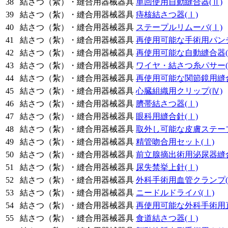
38
結さつ（紮）・縫合用器械器具
単回使用自動縫合器
(Ⅱ)
39
結さつ（紮）・縫合用器械器具
痔核結さつ器
(Ⅰ)
40
結さつ（紮）・縫合用器械器具
ステープルリムーバ
(Ⅰ)
41
結さつ（紮）・縫合用器械器具
再使用可能な手術用パン
42
結さつ（紮）・縫合用器械器具
再使用可能な自動縫合器
43
結さつ（紮）・縫合用器械器具
ワイヤ・結さつ糸パサー
44
結さつ（紮）・縫合用器械器具
再使用可能な関節鏡用縫
45
結さつ（紮）・縫合用器械器具
心臓組織用クリップ
(Ⅳ)
46
結さつ（紮）・縫合用器械器具
臍帯結さつ器
(Ⅰ)
47
結さつ（紮）・縫合用器械器具
眼科用縫合針
(Ⅰ)
48
結さつ（紮）・縫合用器械器具
取外し可能な皮膚ステー
49
結さつ（紮）・縫合用器械器具
精管吻合用セット
(Ⅰ)
50
結さつ（紮）・縫合用器械器具
前立腺摘出術用泌尿器縫
51
結さつ（紮）・縫合用器械器具
尿失禁挙上針
(Ⅰ)
52
結さつ（紮）・縫合用器械器具
外科手術用血管クランプ
53
結さつ（紮）・縫合用器械器具
ニードルドライバ
(Ⅰ)
54
結さつ（紮）・縫合用器械器具
再使用可能な外科手術用
55
結さつ（紮）・縫合用器械器具
食道結さつ器
(Ⅰ)