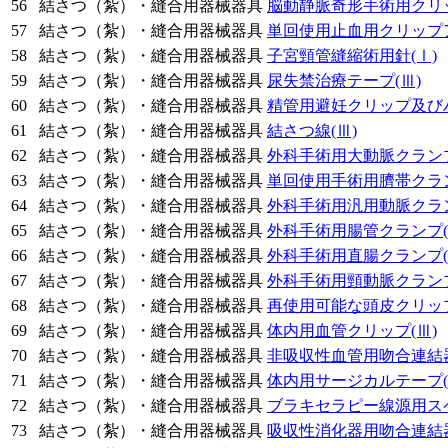
56
結さつ（紮）・縫合用器械器具
脳動静脈奇形手術用クリ
57
結さつ（紮）・縫合用器械器具
単回使用止血用クリップ
58
結さつ（紮）・縫合用器械器具
子宮頸管縫縮術用針
(Ⅰ)
59
結さつ（紮）・縫合用器械器具
尿失禁治療テープ
(Ⅲ)
60
結さつ（紮）・縫合用器械器具
精管用避妊クリップ及び
61
結さつ（紮）・縫合用器械器具
結さつ線
(Ⅲ)
62
結さつ（紮）・縫合用器械器具
外科手術用大動脈クラン
63
結さつ（紮）・縫合用器械器具
単回使用手術用臍帯クラ
64
結さつ（紮）・縫合用器械器具
外科手術用汎用動脈クラ
65
結さつ（紮）・縫合用器械器具
外科手術用腸管クランプ
66
結さつ（紮）・縫合用器械器具
外科手術用直腸クランプ
67
結さつ（紮）・縫合用器械器具
外科手術用頸動脈クラン
68
結さつ（紮）・縫合用器械器具
再使用可能な頭皮クリッ
69
結さつ（紮）・縫合用器械器具
体内用血管クリップ
(Ⅲ)
70
結さつ（紮）・縫合用器械器具
非吸収性血管用吻合連結
71
結さつ（紮）・縫合用器械器具
体内用サージカルテープ
72
結さつ（紮）・縫合用器械器具
ブラキセラピー線源用ス
73
結さつ（紮）・縫合用器械器具
吸収性消化器用吻合連結