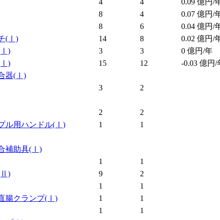
4
4
0.09
億円/
8
4
0.07
億円/
8
6
0.04
億円/
チ
(Ⅰ)
14
8
0.02
億円/
(Ⅰ)
3
3
0
億円/年
(Ⅰ)
15
12
-0.03
億円/
合器
(Ⅰ)
3
2
2
2
プル用ハンドル
(Ⅰ)
1
1
合補助具
(Ⅰ)
1
1
(Ⅱ)
9
2
1
1
直腸クランプ
(Ⅰ)
1
1
1
1