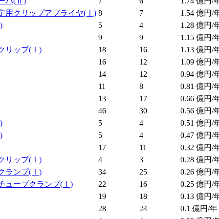
ーバ
(Ⅱ)
7
6
1.74
億円/
定用クリップアプライヤ
(Ⅰ)
8
7
1.54
億円/
)
5
4
1.28
億円/
9
9
1.15
億円/
クリップ
(Ⅰ)
18
16
1.13
億円/
16
12
1.09
億円/
14
12
0.94
億円/
11
8
0.81
億円/
13
17
0.66
億円/
46
30
0.56
億円/
)
5
4
0.51
億円/
)
5
4
0.47
億円/
17
11
0.32
億円/
クリップ
(Ⅰ)
4
3
0.28
億円/
クランプ
(Ⅰ)
34
25
0.26
億円/
チューブクランプ
(Ⅰ)
22
16
0.25
億円/
19
18
0.13
億円/
28
24
0.1
億円/年