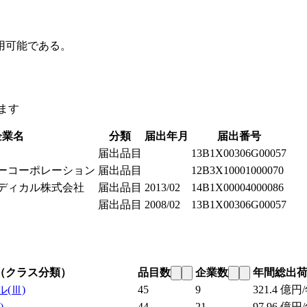
用可能である。
ます
企業名
分類
届出年月
届出番号
届出品目
13B1X00306G00057
ーコーポレーション
届出品目
12B3X10001000070
ディカル株式会社
届出品目
2013/02
14B1X00004000086
届出品目
2008/02
13B1X00306G00057
（クラス分類）
品目数
企業数
年間総出
ル
(Ⅲ)
45
9
321.4
億円/
)
44
21
97.96
億円/