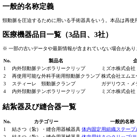
一般的名称定義
頸動脈を圧迫するために用いる手術器具をいう。本品は再使
医療機器品目一覧（3品目、3社）
※ 一部の古いデータや最新情報が含まれていない場合があり
No.
製品名
1
内外頚動脈テンポラリークリップ
ミズホ株式会社
2
再使用可能な外科手術用頸動脈クランプ
株式会社エムエ
3
スティーレ 頸動脈クランプ
ガデリウス・メ
4
内外頚動脈テンポラリークリップ
ミズホ株式会社
結紮器及び縫合器一覧
No.
カテゴリー
一般的名称
1
結さつ（紮）・縫合用器械器具
体内固定用組織ステープ
2
結さつ（紮）・縫合用器械器具
体内用結さつクリップ
(Ⅲ