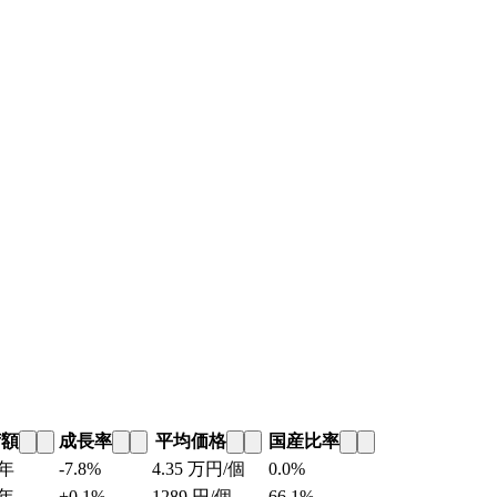
荷額
成長率
平均価格
国産比率
年
-7.8%
4.35
万円/個
0.0%
年
+0.1%
1289
円/個
66.1%