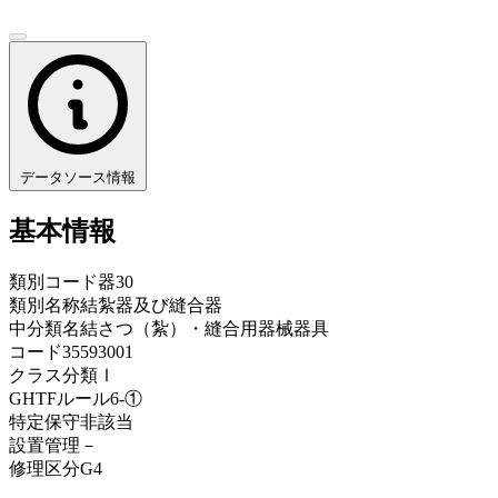
データソース情報
基本情報
類別コード
器30
類別名称
結紮器及び縫合器
中分類名
結さつ（紮）・縫合用器械器具
コード
35593001
クラス分類
Ⅰ
GHTFルール
6-①
特定保守
非該当
設置管理
－
修理区分
G4