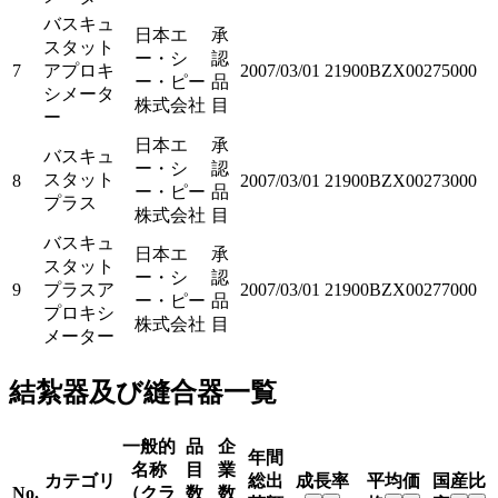
バスキュ
日本エ
承
スタット
ー・シ
認
7
アプロキ
2007/03/01
21900BZX00275000
ー・ピー
品
シメータ
株式会社
目
ー
日本エ
承
バスキュ
ー・シ
認
スタット
8
2007/03/01
21900BZX00273000
ー・ピー
品
プラス
株式会社
目
バスキュ
日本エ
承
スタット
ー・シ
認
9
プラスア
2007/03/01
21900BZX00277000
ー・ピー
品
プロキシ
株式会社
目
メーター
結紮器及び縫合器一覧
一般的
品
企
年間
名称
目
業
カテゴリ
総出
成長率
平均価
国産比
No.
（クラ
数
数