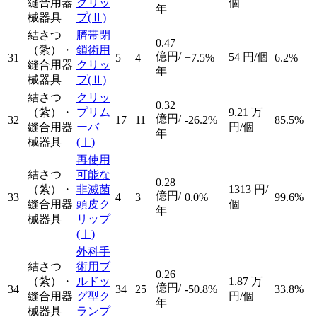
縫合用器
クリッ
個
年
械器具
プ
(Ⅱ)
結さつ
臍帯閉
0.47
（紮）・
鎖術用
億円/
54
円/個
31
5
4
+7.5%
6.2%
縫合用器
クリッ
年
械器具
プ
(Ⅱ)
結さつ
クリッ
0.32
（紮）・
プリム
9.21
万
億円/
32
17
11
-26.2%
85.5%
縫合用器
ーバ
円/個
年
械器具
(Ⅰ)
再使用
結さつ
可能な
0.28
（紮）・
非滅菌
1313
円/
億円/
33
4
3
0.0%
99.6%
縫合用器
頭皮ク
個
年
械器具
リップ
(Ⅰ)
外科手
結さつ
術用ブ
0.26
（紮）・
ルドッ
1.87
万
億円/
34
34
25
-50.8%
33.8%
縫合用器
グ型ク
円/個
年
械器具
ランプ