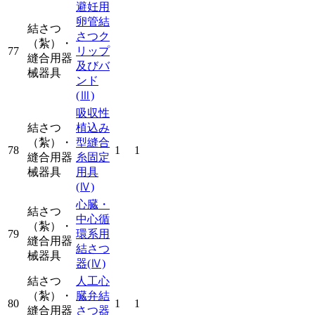
避妊用
卵管結
結さつ
さつク
（紮）・
77
リップ
縫合用器
及びバ
械器具
ンド
(Ⅲ)
吸収性
結さつ
植込み
（紮）・
型縫合
78
1
1
縫合用器
糸固定
械器具
用具
(Ⅳ)
心臓・
結さつ
中心循
（紮）・
79
環系用
縫合用器
結さつ
械器具
器
(Ⅳ)
結さつ
人工心
（紮）・
臓弁結
80
1
1
縫合用器
さつ器