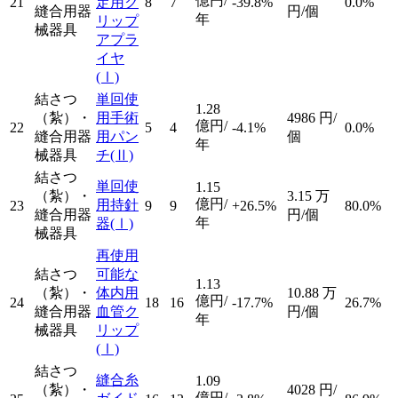
億円/
21
定用ク
8
7
-39.8%
0.0%
縫合用器
円/個
年
リップ
械器具
アプラ
イヤ
(Ⅰ)
結さつ
単回使
1.28
（紮）・
用手術
4986
円/
億円/
22
5
4
-4.1%
0.0%
縫合用器
用パン
個
年
械器具
チ
(Ⅱ)
結さつ
単回使
1.15
（紮）・
3.15
万
億円/
用持針
23
9
9
+26.5%
80.0%
縫合用器
円/個
年
器
(Ⅰ)
械器具
再使用
結さつ
可能な
1.13
（紮）・
体内用
10.88
万
億円/
24
18
16
-17.7%
26.7%
縫合用器
血管ク
円/個
年
械器具
リップ
(Ⅰ)
結さつ
縫合糸
1.09
（紮）・
4028
円/
億円/