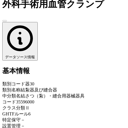
外科手術用血管クランプ
データソース情報
基本情報
類別コード
器30
類別名称
結紮器及び縫合器
中分類名
結さつ（紮）・縫合用器械器具
コード
35596000
クラス分類
Ⅱ
GHTFルール
6
特定保守
－
設置管理
－