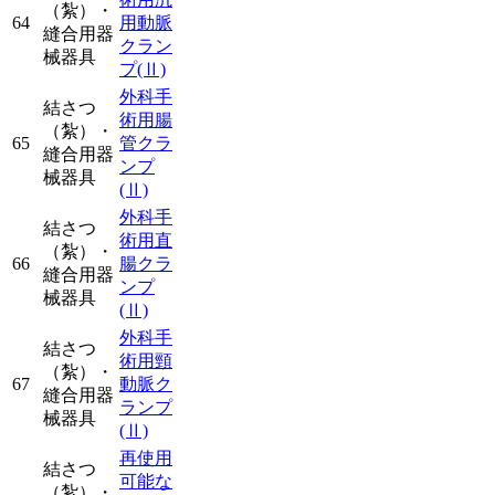
（紮）・
64
用動脈
縫合用器
クラン
械器具
プ
(Ⅱ)
外科手
結さつ
術用腸
（紮）・
65
管クラ
縫合用器
ンプ
械器具
(Ⅱ)
外科手
結さつ
術用直
（紮）・
66
腸クラ
縫合用器
ンプ
械器具
(Ⅱ)
外科手
結さつ
術用頸
（紮）・
67
動脈ク
縫合用器
ランプ
械器具
(Ⅱ)
再使用
結さつ
可能な
（紮）・