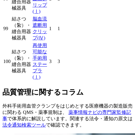
縫合用器
リップ
械器具
(Ⅰ)
結さつ
脳血流
（紮）・
遮断用
99
1
1
縫合用器
クリッ
械器具
プ
(Ⅳ)
再使用
結さつ
可能な
（紮）・
手術用
100
3
3
縫合用器
ステー
械器具
プラ
(Ⅰ)
品質管理に関するコラム
外科手術用血管クランプをはじめとする医療機器の製造販売
に関わる QMS・薬事規制は、
薬事情報ナビの専門家監修記
事
で体系的に解説しています。関連する法令・通知の原文は
法令通知検索ツール
で確認できます。