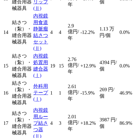
縫合用器
リップ
個
年
械器具
(Ⅱ)
内視鏡
結さつ
用食道
2.9
（紮）・
静脈瘤
1.13
万
億円/
14
4
4
-12.2%
0.0%
縫合用器
結さつ
円/個
年
械器具
セット
(Ⅱ)
結さつ
内視鏡
2.76
（紮）・
処置用
4394
円/
億円/
15
19
15
+12.9%
0.0%
縫合用器
縫合器
個
年
械器具
(Ⅰ)
結さつ
外科用
2.61
（紮）・
269
円/
億円/
テープ
16
1
1
-15.9%
46.9%
縫合用器
個
年
(Ⅰ)
械器具
内視鏡
結さつ
用ルー
2.01
（紮）・
3987
円/
億円/
17
プ結さ
4
3
+18.2%
86.9%
縫合用器
個
年
つ器
械器具
(Ⅱ)