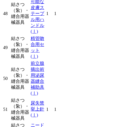
可能な
結さつ
皮膚ス
（紮）・
48
テープ
1
1
縫合用器
ル用ハ
械器具
ンドル
(Ⅰ)
結さつ
精管吻
（紮）・
合用セ
49
縫合用器
ット
械器具
(Ⅰ)
前立腺
結さつ
摘出術
（紮）・
用泌尿
50
縫合用器
器縫合
械器具
補助具
(Ⅰ)
結さつ
尿失禁
（紮）・
挙上針
51
1
1
縫合用器
(Ⅰ)
械器具
結さつ
ニード