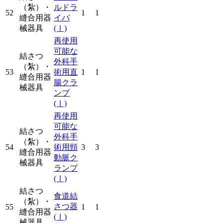
（紮）・
ルドラ
52
1
1
縫合用器
イバ
械器具
(Ⅰ)
再使用
可能な
結さつ
外科手
（紮）・
53
術用直
1
1
縫合用器
腸クラ
械器具
ンプ
(Ⅰ)
再使用
可能な
結さつ
外科手
（紮）・
54
術用頸
3
3
縫合用器
動脈ク
械器具
ランプ
(Ⅰ)
結さつ
食道結
（紮）・
さつ器
55
1
1
縫合用器
(Ⅰ)
械器具