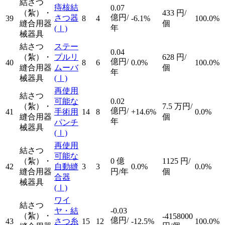
結さつ
痔核結
0.07
（紮）・
433
円/
億円/
さつ器
39
8
4
-6.1%
100.0%
縫合用器
個
年
(Ⅰ)
械器具
結さつ
ステー
0.04
（紮）・
プルリ
628
円/
億円/
40
8
6
0.0%
100.0%
縫合用器
ムーバ
個
年
械器具
(Ⅰ)
再使用
結さつ
可能な
0.02
（紮）・
7.5
万円/
億円/
41
手術用
14
8
+14.6%
0.0%
縫合用器
個
年
パンチ
械器具
(Ⅰ)
再使用
結さつ
可能な
（紮）・
0
億
1125
円/
42
自動縫
3
3
0.0%
0.0%
縫合用器
円/年
個
合器
械器具
(Ⅰ)
ワイ
結さつ
ヤ・結
-0.03
（紮）・
-4158000
億円/
43
さつ糸
15
12
-12.5%
100.0%