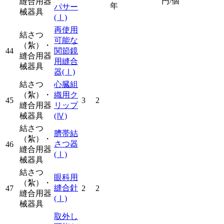
円/個
縫合用器
年
パサー
械器具
(Ⅰ)
再使用
結さつ
可能な
（紮）・
44
関節鏡
縫合用器
用縫合
械器具
器
(Ⅰ)
結さつ
心臓組
（紮）・
織用ク
45
3
2
縫合用器
リップ
械器具
(Ⅳ)
結さつ
臍帯結
（紮）・
さつ器
46
縫合用器
(Ⅰ)
械器具
結さつ
眼科用
（紮）・
縫合針
47
2
2
縫合用器
(Ⅰ)
械器具
取外し