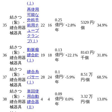
(Ⅰ)
再使用
可能な
結さつ
外科手
0.25
（紮）・
5329
円/
億円/
35
術用チ
22
16
+2.8%
34.9%
縫合用器
個
年
ューブ
械器具
クラン
プ
(Ⅰ)
結さつ
動脈瘤
0.13
（紮）・
8143
円/
億円/
縫合針
36
19
18
+22.1%
31.8%
縫合用器
千個
年
(Ⅰ)
械器具
結さつ
縫合糸
0.1
（紮）・
8.51
万
億円/
パサー
37
28
24
-5.9%
68.5%
縫合用器
円/個
年
(Ⅰ)
械器具
結さつ
単回使
0.09
（紮）・
用自動
3.32
万
億円/
38
4
4
0.0%
13.0%
縫合用器
縫合器
円/個
年
械器具
(Ⅱ)