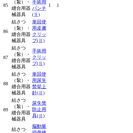
（紮）・
手術用
85
1
1
縫合用器
パンチ
械器具
(Ⅱ)
結さつ
単回使
（紮）・
用皮膚
86
縫合用器
クリッ
械器具
プ
(Ⅱ)
結さつ
手術用
（紮）・
クリッ
87
縫合用器
プ
(Ⅱ)
械器具
結さつ
単回使
（紮）・
用尿失
88
縫合用器
禁挙上
械器具
針
(Ⅱ)
結さつ
尿失禁
（紮）・
防止用
89
縫合用器
具
(Ⅱ)
械器具
脳動脈
結さつ
損傷修