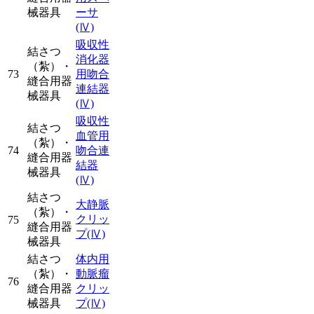
械器具
ーサ
(Ⅳ)
吸収性
結さつ
消化器
（紮）・
73
用吻合
縫合用器
連結器
械器具
(Ⅳ)
吸収性
結さつ
血管用
（紮）・
74
吻合連
縫合用器
結器
械器具
(Ⅳ)
結さつ
大静脈
（紮）・
クリッ
75
縫合用器
プ
(Ⅳ)
械器具
結さつ
体内用
（紮）・
動脈瘤
76
縫合用器
クリッ
械器具
プ
(Ⅳ)