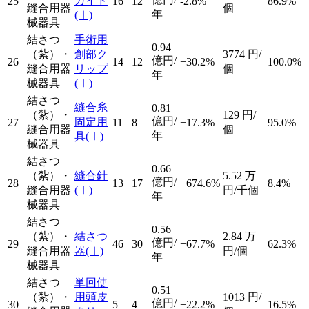
ガイド
25
16
12
-2.8%
86.9%
縫合用器
個
年
(Ⅰ)
械器具
結さつ
手術用
0.94
（紮）・
創部ク
3774
円/
億円/
26
14
12
+30.2%
100.0%
縫合用器
リップ
個
年
械器具
(Ⅰ)
結さつ
縫合糸
0.81
（紮）・
129
円/
億円/
固定用
27
11
8
+17.3%
95.0%
縫合用器
個
年
具
(Ⅰ)
械器具
結さつ
0.66
（紮）・
縫合針
5.52
万
億円/
28
13
17
+674.6%
8.4%
縫合用器
(Ⅰ)
円/千個
年
械器具
結さつ
0.56
（紮）・
結さつ
2.84
万
億円/
29
46
30
+67.7%
62.3%
縫合用器
器
(Ⅰ)
円/個
年
械器具
結さつ
単回使
0.51
（紮）・
用頭皮
1013
円/
億円/
30
5
4
+22.2%
16.5%