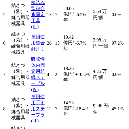
植込み
結さつ
型縫合
20.06
（紮）・
5.64
万
億円/
5
糸固定
13
7
-6.5%
0.0%
縫合用器
円/個
年
用具
械器具
(Ⅲ)
結さつ
単回使
19.42
（紮）・
2.98
万
億円/
用縫合
6
26
15
-6.7%
97.2%
縫合用器
円/千個
年
針
(Ⅱ)
械器具
吸収性
結さつ
体内固
18.26
（紮）・
定用組
4.25
万
億円/
7
4
2
+10.4%
0.0%
縫合用器
織ステ
円/個
年
械器具
ープル
(Ⅳ)
単回使
結さつ
用手術
14.53
（紮）・
9596
円/
億円/
8
用ステ
11
7
-18.4%
45.1%
縫合用器
個
年
ープラ
械器具
(Ⅱ)
結さつ