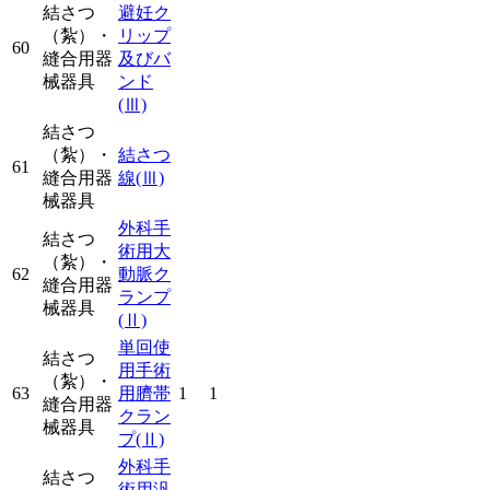
結さつ
避妊ク
（紮）・
リップ
60
縫合用器
及びバ
械器具
ンド
(Ⅲ)
結さつ
（紮）・
結さつ
61
縫合用器
線
(Ⅲ)
械器具
外科手
結さつ
術用大
（紮）・
62
動脈ク
縫合用器
ランプ
械器具
(Ⅱ)
単回使
結さつ
用手術
（紮）・
63
用臍帯
1
1
縫合用器
クラン
械器具
プ
(Ⅱ)
外科手
結さつ
術用汎