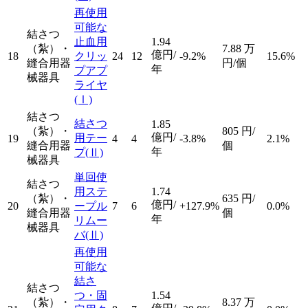
再使用
可能な
結さつ
止血用
1.94
（紮）・
7.88
万
億円/
18
クリッ
24
12
-9.2%
15.6%
縫合用器
円/個
年
プアプ
械器具
ライヤ
(Ⅰ)
結さつ
結さつ
1.85
（紮）・
805
円/
億円/
用テー
19
4
4
-3.8%
2.1%
縫合用器
個
年
プ
(Ⅱ)
械器具
単回使
結さつ
用ステ
1.74
（紮）・
635
円/
億円/
20
ープル
7
6
+127.9%
0.0%
縫合用器
個
年
リムー
械器具
バ
(Ⅱ)
再使用
可能な
結さ
結さつ
つ・固
1.54
（紮）・
8.37
万