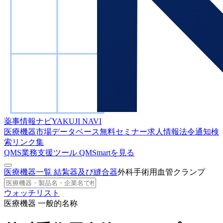
薬事情報ナビ
YAKUJI NAVI
医療機器市場データベース
無料セミナー
求人情報
法令通知検
索
リンク集
QMS業務支援ツール
QMSmartを見る
医療機器一覧
結紮器及び縫合器
外科手術用血管クランプ
ウォッチリスト
医療機器 一般的名称