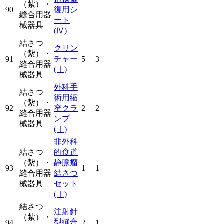
（紮）・
90
復用シ
縫合用器
ート
械器具
(Ⅳ)
結さつ
クリン
（紮）・
チャー
91
5
3
縫合用器
(Ⅰ)
械器具
外科手
結さつ
術用縮
（紮）・
92
窄クラ
2
2
縫合用器
ンプ
械器具
(Ⅰ)
非外科
結さつ
的食道
（紮）・
静脈瘤
93
1
1
縫合用器
結さつ
械器具
セット
(Ⅰ)
結さつ
注射針
（紮）・
型縫合
94
2
1