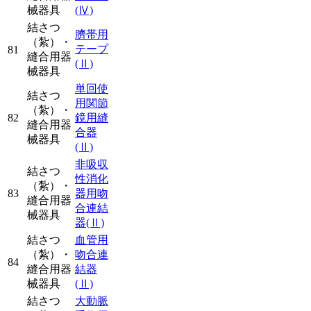
械器具
(Ⅳ)
結さつ
臍帯用
（紮）・
テープ
81
縫合用器
(Ⅱ)
械器具
単回使
結さつ
用関節
（紮）・
82
鏡用縫
縫合用器
合器
械器具
(Ⅱ)
非吸収
結さつ
性消化
（紮）・
83
器用吻
縫合用器
合連結
械器具
器
(Ⅱ)
結さつ
血管用
（紮）・
吻合連
84
縫合用器
結器
械器具
(Ⅱ)
結さつ
大動脈