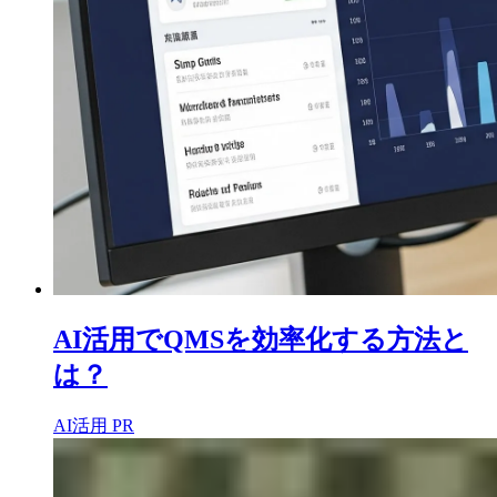
AI活用でQMSを効率化する方法と
は？
AI活用
PR