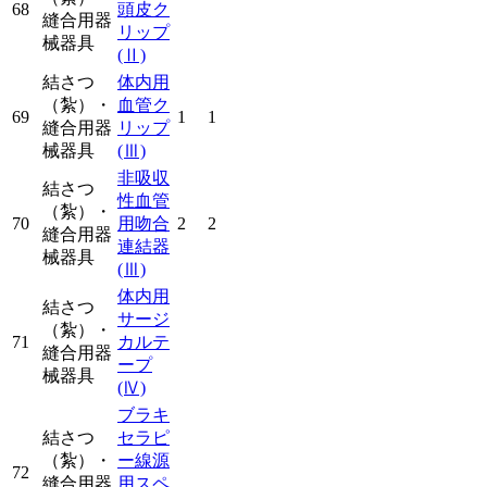
68
頭皮ク
縫合用器
リップ
械器具
(Ⅱ)
結さつ
体内用
（紮）・
血管ク
69
1
1
縫合用器
リップ
械器具
(Ⅲ)
非吸収
結さつ
性血管
（紮）・
70
用吻合
2
2
縫合用器
連結器
械器具
(Ⅲ)
体内用
結さつ
サージ
（紮）・
71
カルテ
縫合用器
ープ
械器具
(Ⅳ)
ブラキ
結さつ
セラピ
（紮）・
ー線源
72
縫合用器
用スペ