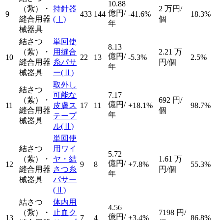
10.88
（紮）・
持針器
2
万円/
億円/
9
433
144
-41.6%
18.3%
縫合用器
(Ⅰ)
個
年
械器具
結さつ
単回使
8.13
（紮）・
用縫合
2.21
万
億円/
10
22
13
-5.3%
2.5%
縫合用器
糸パサ
円/個
年
械器具
ー
(Ⅱ)
取外し
結さつ
可能な
7.17
（紮）・
692
円/
億円/
11
皮膚ス
17
11
+18.1%
98.7%
縫合用器
個
年
テープ
械器具
ル
(Ⅱ)
単回使
結さつ
用ワイ
5.72
（紮）・
ヤ・結
1.61
万
億円/
12
9
8
+7.8%
55.3%
縫合用器
さつ糸
円/個
年
械器具
パサー
(Ⅱ)
結さつ
体内用
4.56
（紮）・
止血ク
7198
円/
億円/
13
7
4
+3.4%
86.8%