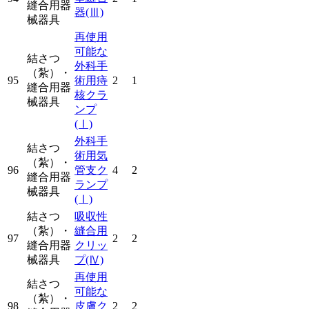
縫合用器
器
(Ⅲ)
械器具
再使用
可能な
結さつ
外科手
（紮）・
95
術用痔
2
1
縫合用器
核クラ
械器具
ンプ
(Ⅰ)
外科手
結さつ
術用気
（紮）・
96
管支ク
4
2
縫合用器
ランプ
械器具
(Ⅰ)
結さつ
吸収性
（紮）・
縫合用
97
2
2
縫合用器
クリッ
械器具
プ
(Ⅳ)
再使用
結さつ
可能な
（紮）・
98
皮膚ク
2
2