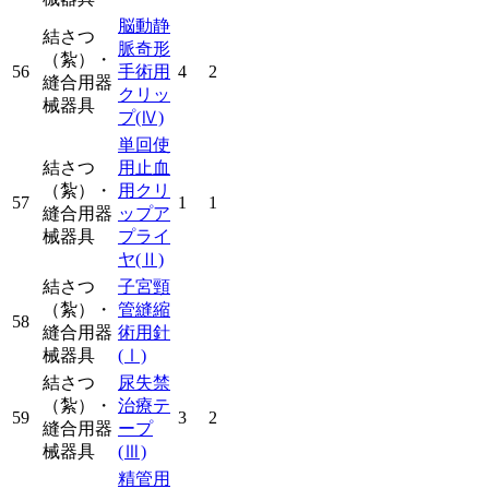
脳動静
結さつ
脈奇形
（紮）・
56
手術用
4
2
縫合用器
クリッ
械器具
プ
(Ⅳ)
単回使
結さつ
用止血
（紮）・
用クリ
57
1
1
縫合用器
ップア
械器具
プライ
ヤ
(Ⅱ)
結さつ
子宮頸
（紮）・
管縫縮
58
縫合用器
術用針
械器具
(Ⅰ)
結さつ
尿失禁
（紮）・
治療テ
59
3
2
縫合用器
ープ
械器具
(Ⅲ)
精管用