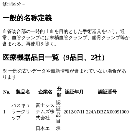
修理区分
－
一般的名称定義
血管吻合部の一時的止血を目的とした手術器具をいう。通
常、血管クランプには末梢血管クランプ、腸骨クランプ等が
含まれる。再使用を除く。
医療機器品目一覧（9品目、2社）
※ 一部の古いデータや最新情報が含まれていない場合があ
ります
分
製品名
企業名
認証年月
認証番号
No.
類
認
バスキュ
富士シス
証
ラークリ
テムズ株
1
2012/07/11
224ADBZX00091000
品
ップ
式会社
目
日本エ
承