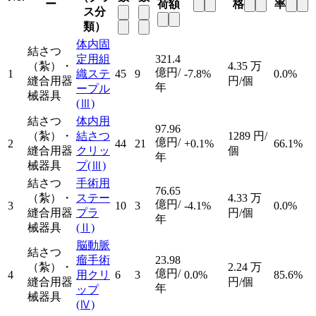
ー
荷額
格
率
ス分
類）
体内固
結さつ
定用組
321.4
（紮）・
4.35
万
億円/
1
織ステ
45
9
-7.8%
0.0%
縫合用器
円/個
年
ープル
械器具
(Ⅲ)
結さつ
体内用
97.96
（紮）・
結さつ
1289
円/
億円/
2
44
21
+0.1%
66.1%
縫合用器
クリッ
個
年
械器具
プ
(Ⅲ)
結さつ
手術用
76.65
（紮）・
ステー
4.33
万
億円/
3
10
3
-4.1%
0.0%
縫合用器
プラ
円/個
年
械器具
(Ⅱ)
脳動脈
結さつ
瘤手術
23.98
（紮）・
2.24
万
億円/
4
用クリ
6
3
0.0%
85.6%
縫合用器
円/個
年
ップ
械器具
(Ⅳ)