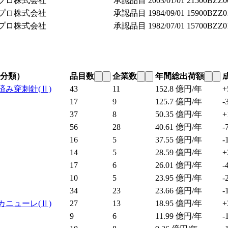
プロ株式会社
承認品目
2003/01/01
21500BZZ0
プロ株式会社
承認品目
1984/09/01
15900BZZ0
プロ株式会社
承認品目
1982/07/01
15700BZZ0
分類）
品目数
企業数
年間総出荷額
済み穿刺針
(Ⅱ)
43
11
152.8
億円/年
+
17
9
125.7
億円/年
-
37
8
50.35
億円/年
+
56
28
40.61
億円/年
-
16
5
37.55
億円/年
-
14
5
28.59
億円/年
+
17
6
26.01
億円/年
-
10
5
23.95
億円/年
-
34
23
23.66
億円/年
-
カニューレ
(Ⅱ)
27
13
18.95
億円/年
+
9
6
11.99
億円/年
-