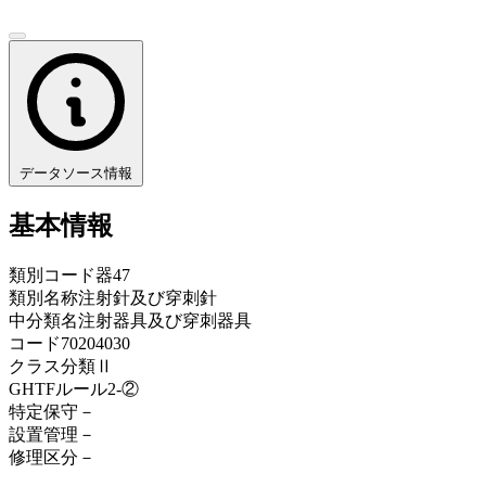
データソース情報
基本情報
類別コード
器47
類別名称
注射針及び穿刺針
中分類名
注射器具及び穿刺器具
コード
70204030
クラス分類
Ⅱ
GHTFルール
2-②
特定保守
－
設置管理
－
修理区分
－