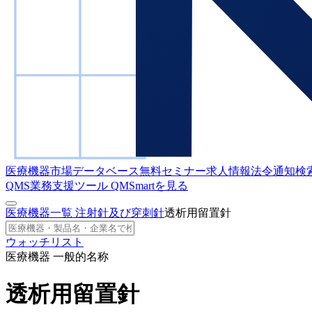
医療機器市場データベース
無料セミナー
求人情報
法令通知検
QMS業務支援ツール
QMSmartを見る
医療機器一覧
注射針及び穿刺針
透析用留置針
ウォッチリスト
医療機器 一般的名称
透析用留置針