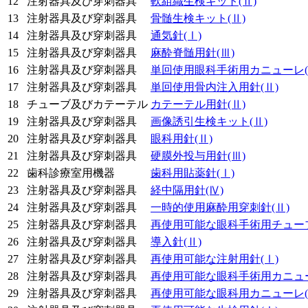
12
注射器具及び穿刺器具
軟組織生検キット
(Ⅱ)
13
注射器具及び穿刺器具
骨髄生検キット
(Ⅱ)
14
注射器具及び穿刺器具
通気針
(Ⅰ)
15
注射器具及び穿刺器具
麻酔脊髄用針
(Ⅲ)
16
注射器具及び穿刺器具
単回使用眼科手術用カニューレ
17
注射器具及び穿刺器具
単回使用骨内注入用針
(Ⅱ)
18
チューブ及びカテーテル
カテーテル用針
(Ⅱ)
19
注射器具及び穿刺器具
画像誘引生検キット
(Ⅱ)
20
注射器具及び穿刺器具
眼科用針
(Ⅱ)
21
注射器具及び穿刺器具
硬膜外投与用針
(Ⅲ)
22
歯科診療室用機器
歯科用貼薬針
(Ⅰ)
23
注射器具及び穿刺器具
経中隔用針
(Ⅳ)
24
注射器具及び穿刺器具
一時的使用麻酔用穿刺針
(Ⅱ)
25
注射器具及び穿刺器具
再使用可能な眼科手術用チュー
26
注射器具及び穿刺器具
導入針
(Ⅱ)
27
注射器具及び穿刺器具
再使用可能な注射用針
(Ⅰ)
28
注射器具及び穿刺器具
再使用可能な眼科手術用カニュ
29
注射器具及び穿刺器具
再使用可能な眼科用カニューレ