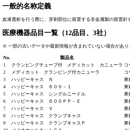
一般的名称定義
血液透析を行う際に、穿刺部位に留置する非金属製の留置針
医療機器品目一覧（12品目、3社）
※ 一部の古いデータや最新情報が含まれていない場合があり
No.
製品名
1
クランピングチューブ付 メディカット カニューラ
コ
2
メディカット クランピング付カニューラ
コ
3
ハッピーキャス Ｎ
東
4
ハッピーキャス ６００－１
東
5
ハッピーキャス シングルニードル
東
6
ハッピーキャス ６００ＰＰ－Ｅ
東
7
ハッピーキャス Ｖ
東
8
ハッピーキャス クランプキャス
東
9
ハッピーキャス クランプキャスＰ
東