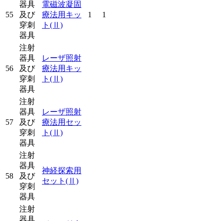
器具
電磁波凝固
55
及び
療法用キッ
1
1
穿刺
ト
(Ⅱ)
器具
注射
器具
レーザ照射
56
及び
療法用キッ
穿刺
ト
(Ⅱ)
器具
注射
器具
レーザ照射
57
及び
療法用セッ
穿刺
ト
(Ⅱ)
器具
注射
器具
神経探索用
58
及び
セット
(Ⅱ)
穿刺
器具
注射
器具