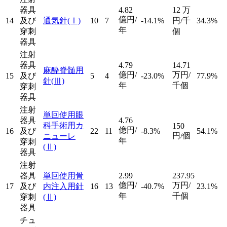
器具
4.82
12
万
億円/
14
及び
通気針
(Ⅰ)
10
7
-14.1%
円/千
34.3%
年
穿刺
個
器具
注射
器具
4.79
14.71
麻酔脊髄用
億円/
万円/
15
及び
5
4
-23.0%
77.9%
針
(Ⅲ)
年
千個
穿刺
器具
注射
単回使用眼
器具
4.76
科手術用カ
150
億円/
16
及び
22
11
-8.3%
54.1%
円/個
ニューレ
年
穿刺
(Ⅱ)
器具
注射
器具
単回使用骨
2.99
237.95
億円/
万円/
17
及び
内注入用針
16
13
-40.7%
23.1%
年
千個
穿刺
(Ⅱ)
器具
チュ