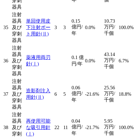
穿刺
器具
注射
器具
単回使用皮
0.15
10.73
億円/
万円/
35
及び
下注射ポー
3
3
0.0%
100.0%
年
千個
穿刺
ト用針
(Ⅱ)
器具
注射
器具
43.14
薬液用両刃
0.1
億
万円/
36
及び
0.0%
6.7%
針
(Ⅰ)
円/年
千個
穿刺
器具
注射
器具
0.06
25.56
造影剤注入
億円/
万円/
37
及び
6
5
-21.6%
18.8%
用針
(Ⅱ)
年
千個
穿刺
器具
注射
器具
再使用可能
0.04
5.95
億円/
万円/
38
及び
な吸引用針
22
11
-21.7%
100.0%
年
千個
穿刺
(Ⅰ)