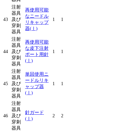
注射
再使用可能
器具
なニードル
43
及び
1
1
リキャップ
穿刺
器
(Ⅰ)
器具
注射
再使用可能
器具
な皮下注射
44
及び
1
1
ポート用針
穿刺
(Ⅰ)
器具
注射
単回使用ニ
器具
ードルリキ
45
及び
1
1
ャップ器
穿刺
(Ⅰ)
器具
注射
器具
針ガード
46
及び
2
2
(Ⅰ)
穿刺
器具