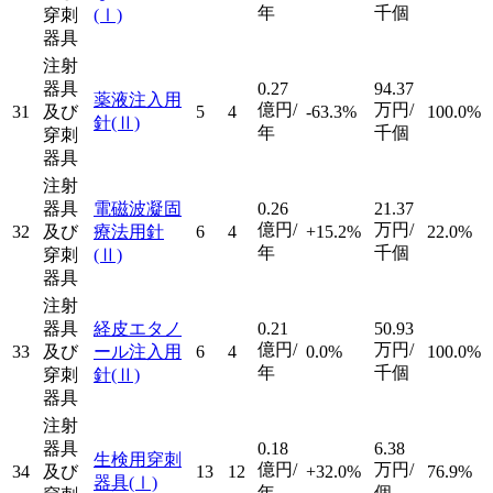
年
千個
穿刺
(Ⅰ)
器具
注射
器具
0.27
94.37
薬液注入用
億円/
万円/
31
及び
5
4
-63.3%
100.0%
針
(Ⅱ)
年
千個
穿刺
器具
注射
器具
電磁波凝固
0.26
21.37
億円/
万円/
32
及び
療法用針
6
4
+15.2%
22.0%
年
千個
穿刺
(Ⅱ)
器具
注射
器具
経皮エタノ
0.21
50.93
億円/
万円/
33
及び
ール注入用
6
4
0.0%
100.0%
年
千個
穿刺
針
(Ⅱ)
器具
注射
器具
0.18
6.38
生検用穿刺
億円/
万円/
34
及び
13
12
+32.0%
76.9%
器具
(Ⅰ)
年
個