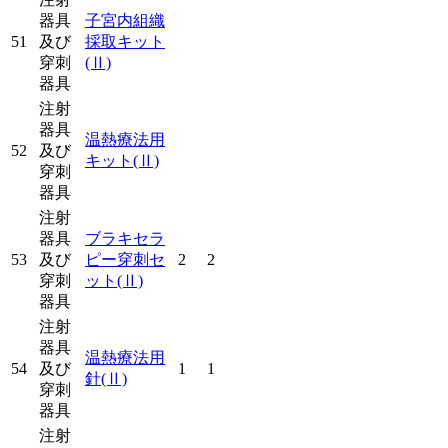
器具
子宮内組織
51
及び
採取キット
穿刺
(Ⅱ)
器具
注射
器具
温熱療法用
52
及び
キット
(Ⅱ)
穿刺
器具
注射
器具
ブラキセラ
53
及び
ピー穿刺セ
2
2
穿刺
ット
(Ⅱ)
器具
注射
器具
温熱療法用
54
及び
1
1
針
(Ⅱ)
穿刺
器具
注射