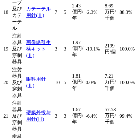
ーブ
2.43
8.69
及び
カテーテル
億円/
万円/
18
7
5
-2.3%
88.3%
カテ
用針
(Ⅱ)
年
千個
ーテ
ル
注射
器具
画像誘引生
1.97
2199
億円/
19
及び
検キット
3
3
-19.1%
100.0%
円/個
年
穿刺
(Ⅱ)
器具
注射
器具
1.81
7.21
眼科用針
億円/
万円/
20
及び
10
5
0.0%
100.0%
(Ⅱ)
年
千個
穿刺
器具
注射
器具
1.67
57.58
硬膜外投与
億円/
万円/
21
及び
3
3
-6.4%
99.4%
用針
(Ⅲ)
年
千個
穿刺
器具
歯科