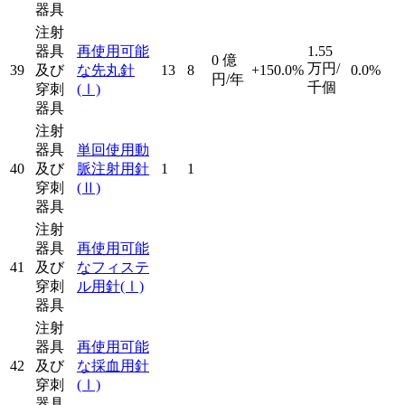
器具
注射
器具
再使用可能
1.55
0
億
万円/
39
及び
な先丸針
13
8
+150.0%
0.0%
円/年
千個
穿刺
(Ⅰ)
器具
注射
器具
単回使用動
40
及び
脈注射用針
1
1
穿刺
(Ⅱ)
器具
注射
器具
再使用可能
41
及び
なフィステ
穿刺
ル用針
(Ⅰ)
器具
注射
器具
再使用可能
42
及び
な採血用針
穿刺
(Ⅰ)
器具