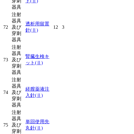
穿刺
ト
(Ⅱ)
器具
注射
器具
透析用留置
72
及び
12
3
針
(Ⅱ)
穿刺
器具
注射
器具
腎臓生検キ
73
及び
ット
(Ⅱ)
穿刺
器具
注射
器具
経膣薬液注
74
及び
入針
(Ⅱ)
穿刺
器具
注射
器具
単回使用先
75
及び
丸針
(Ⅱ)
穿刺