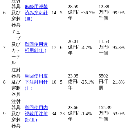
注射
器具
麻酔用滅菌
28.59
12.88
億円/
万円/
6
及び
済み穿刺針
14
5
+36.7%
99.9%
年
千個
穿刺
(Ⅲ)
器具
チュ
ーブ
26.01
11.53
及び
単回使用透
億円/
万円/
7
17
6
-4.7%
95.8%
カテ
析用針
(Ⅱ)
年
千個
ーテ
ル
注射
器具
単回使用皮
23.95
5502
億円/
円/千
8
及び
下注射用針
10
5
-25.1%
21.8%
年
個
穿刺
(Ⅱ)
器具
注射
器具
単回使用内
23.66
155.39
億円/
万円/
9
及び
視鏡用注射
34
23
-1.4%
53.0%
年
千個
穿刺
針
(Ⅱ)
器具