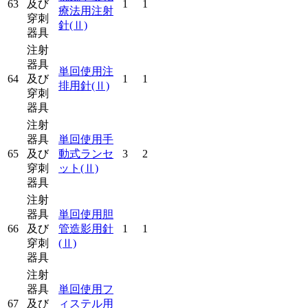
63
及び
1
1
療法用注射
穿刺
針
(Ⅱ)
器具
注射
器具
単回使用注
64
及び
1
1
排用針
(Ⅱ)
穿刺
器具
注射
器具
単回使用手
65
及び
動式ランセ
3
2
穿刺
ット
(Ⅱ)
器具
注射
器具
単回使用胆
66
及び
管造影用針
1
1
穿刺
(Ⅱ)
器具
注射
器具
単回使用フ
67
及び
ィステル用