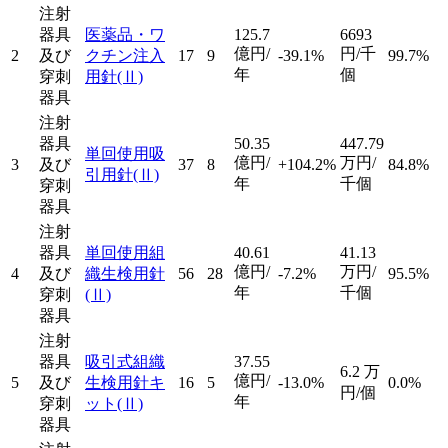
注射
器具
医薬品・ワ
125.7
6693
億円/
円/千
2
及び
クチン注入
17
9
-39.1%
99.7%
年
個
穿刺
用針
(Ⅱ)
器具
注射
器具
50.35
447.79
単回使用吸
億円/
万円/
3
及び
37
8
+104.2%
84.8%
引用針
(Ⅱ)
年
千個
穿刺
器具
注射
器具
単回使用組
40.61
41.13
億円/
万円/
4
及び
織生検用針
56
28
-7.2%
95.5%
年
千個
穿刺
(Ⅱ)
器具
注射
器具
吸引式組織
37.55
6.2
万
億円/
5
及び
生検用針キ
16
5
-13.0%
0.0%
円/個
年
穿刺
ット
(Ⅱ)
器具