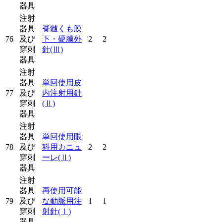
器具
注射
器具
脊髄くも膜
76
及び
下・硬膜外
2
2
穿刺
針
(Ⅲ)
器具
注射
器具
単回使用皮
77
及び
内注射用針
穿刺
(Ⅱ)
器具
注射
器具
単回使用眼
78
及び
科用カニュ
2
2
穿刺
ーレ
(Ⅱ)
器具
注射
器具
再使用可能
79
及び
な動脈用注
1
1
穿刺
射針
(Ⅰ)
器具