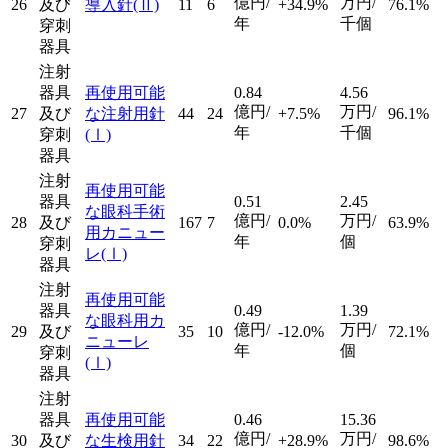
億円/
万円/
26
及び
導入針
(Ⅱ)
11
6
+34.9%
76.1%
年
千個
穿刺
器具
注射
器具
再使用可能
0.84
4.56
億円/
万円/
27
及び
な注射用針
44
24
+7.5%
96.1%
年
千個
穿刺
(Ⅰ)
器具
注射
再使用可能
器具
0.51
2.45
な眼科手術
億円/
万円/
28
及び
167
7
0.0%
63.9%
用カニュー
年
個
穿刺
レ
(Ⅰ)
器具
注射
再使用可能
器具
0.49
1.39
な眼科用カ
億円/
万円/
29
及び
35
10
-12.0%
72.1%
ニューレ
年
個
穿刺
(Ⅰ)
器具
注射
器具
再使用可能
0.46
15.36
億円/
万円/
30
及び
な生検用針
34
22
+28.9%
98.6%