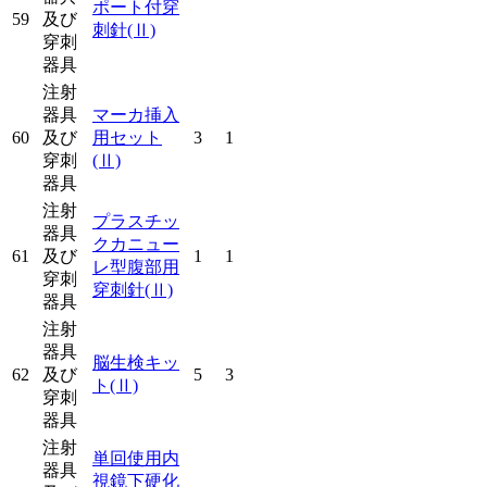
ポート付穿
59
及び
刺針
(Ⅱ)
穿刺
器具
注射
器具
マーカ挿入
60
及び
用セット
3
1
穿刺
(Ⅱ)
器具
注射
プラスチッ
器具
クカニュー
61
及び
1
1
レ型腹部用
穿刺
穿刺針
(Ⅱ)
器具
注射
器具
脳生検キッ
62
及び
5
3
ト
(Ⅱ)
穿刺
器具
注射
単回使用内
器具
視鏡下硬化