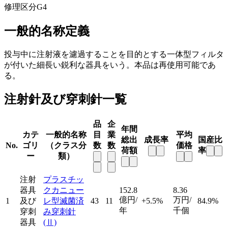
修理区分
G4
一般的名称定義
投与中に注射液を濾過することを目的とする一体型フィルタ
が付いた細長い鋭利な器具をいう。本品は再使用可能であ
る。
注射針及び穿刺針一覧
品
企
年間
カテ
一般的名称
目
業
平均
総出
成長率
国産比
No.
ゴリ
（クラス分
数
数
価格
荷額
率
ー
類）
注射
プラスチッ
器具
クカニュー
152.8
8.36
億円/
万円/
1
及び
レ型滅菌済
43
11
+5.5%
84.9%
年
千個
穿刺
み穿刺針
器具
(Ⅱ)