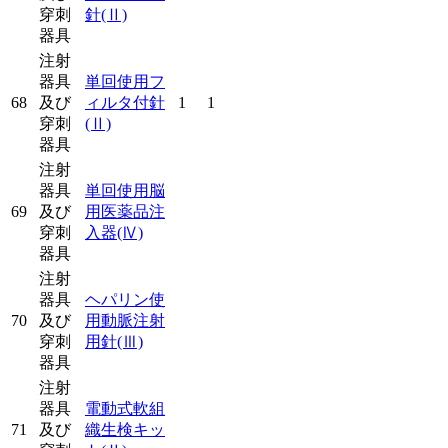
穿刺
針
(Ⅱ)
器具
注射
器具
単回使用フ
68
及び
ィルタ付針
1
1
穿刺
(Ⅱ)
器具
注射
器具
単回使用脳
69
及び
用医薬品注
穿刺
入器
(Ⅳ)
器具
注射
器具
ヘパリン使
70
及び
用動脈注射
穿刺
用針
(Ⅲ)
器具
注射
器具
電動式軟組
71
及び
織生検キッ