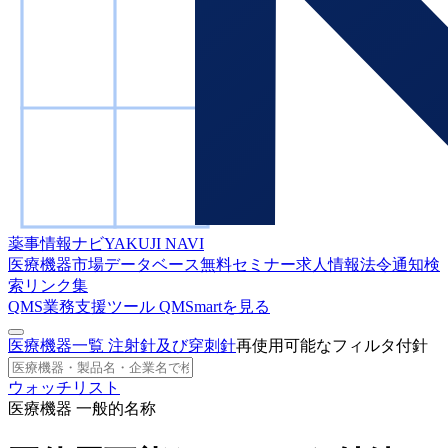
薬事情報ナビ
YAKUJI NAVI
医療機器市場データベース
無料セミナー
求人情報
法令通知検
索
リンク集
QMS業務支援ツール
QMSmartを見る
医療機器一覧
注射針及び穿刺針
再使用可能なフィルタ付針
ウォッチリスト
医療機器 一般的名称