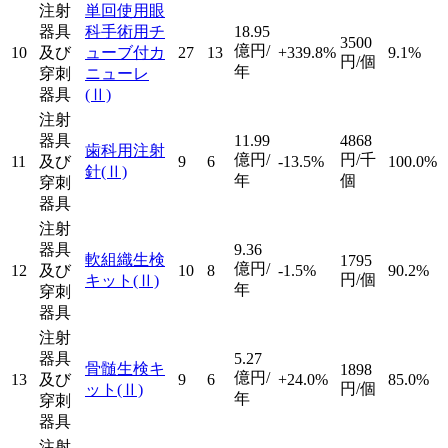
注射
単回使用眼
器具
科手術用チ
18.95
3500
億円/
10
及び
ューブ付カ
27
13
+339.8%
9.1%
円/個
年
穿刺
ニューレ
器具
(Ⅱ)
注射
器具
11.99
4868
歯科用注射
億円/
円/千
11
及び
9
6
-13.5%
100.0%
針
(Ⅱ)
年
個
穿刺
器具
注射
器具
9.36
軟組織生検
1795
億円/
12
及び
10
8
-1.5%
90.2%
円/個
キット
(Ⅱ)
年
穿刺
器具
注射
器具
5.27
骨髄生検キ
1898
億円/
13
及び
9
6
+24.0%
85.0%
円/個
ット
(Ⅱ)
年
穿刺
器具
注射