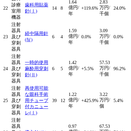
1.64
2.83
診療
歯科用貼薬
億円/
万円/
22
14
8
+119.6%
24.0%
室用
針
(Ⅰ)
年
千個
機器
注射
器具
1.59
3.09
経中隔用針
億円/
万円/
23
及び
6
4
0.0%
0.0%
(Ⅳ)
年
千個
穿刺
器具
注射
器具
一時的使用
1.42
57.53
億円/
万円/
24
及び
麻酔用穿刺
6
5
+5.5%
96.2%
年
千個
穿刺
針
(Ⅱ)
器具
注射
再使用可能
器具
な眼科手術
1.22
3.22
億円/
万円/
25
及び
用チューブ
39
12
+425.9%
5.4%
年
個
穿刺
付カニュー
器具
レ
(Ⅰ)
注射
器具
0.97
67.53