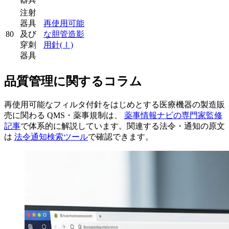
注射
器具
再使用可能
80
及び
な胆管造影
穿刺
用針
(Ⅰ)
器具
品質管理に関するコラム
再使用可能なフィルタ付針をはじめとする医療機器の製造販
売に関わる QMS・薬事規制は、
薬事情報ナビの専門家監修
記事
で体系的に解説しています。関連する法令・通知の原文
は
法令通知検索ツール
で確認できます。