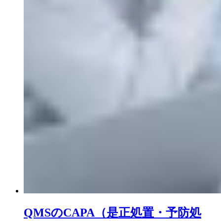
QMSのCAPA（是正処置・予防処