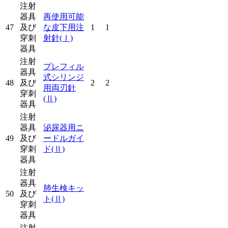
注射
器具
再使用可能
47
及び
な皮下用注
1
1
穿刺
射針
(Ⅰ)
器具
注射
プレフィル
器具
式シリンジ
48
及び
2
2
用両刃針
穿刺
(Ⅱ)
器具
注射
器具
泌尿器用ニ
49
及び
ードルガイ
穿刺
ド
(Ⅱ)
器具
注射
器具
肺生検キッ
50
及び
ト
(Ⅱ)
穿刺
器具
注射