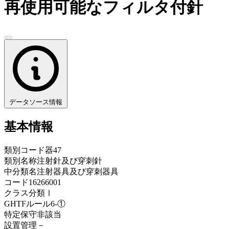
再使用可能なフィルタ付針
データソース情報
基本情報
類別コード
器47
類別名称
注射針及び穿刺針
中分類名
注射器具及び穿刺器具
コード
16266001
クラス分類
Ⅰ
GHTFルール
6-①
特定保守
非該当
設置管理
－