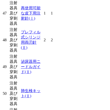
注射
器具
再使用可能
47
及び
な皮下用注
1
1
穿刺
射針
(Ⅰ)
器具
注射
プレフィル
器具
式シリンジ
48
及び
2
2
用両刃針
穿刺
(Ⅱ)
器具
注射
器具
泌尿器用ニ
49
及び
ードルガイ
穿刺
ド
(Ⅱ)
器具
注射
器具
肺生検キッ
50
及び
ト
(Ⅱ)
穿刺
器具
注射