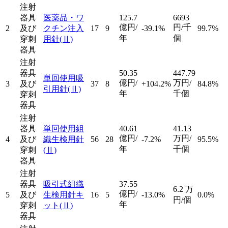
注射
器具
医薬品・ワ
125.7
6693
億円/
円/千
2
及び
クチン注入
17
9
-39.1%
99.7%
年
個
穿刺
用針
(Ⅱ)
器具
注射
器具
50.35
447.79
単回使用吸
億円/
万円/
3
及び
37
8
+104.2%
84.8%
引用針
(Ⅱ)
年
千個
穿刺
器具
注射
器具
単回使用組
40.61
41.13
億円/
万円/
4
及び
織生検用針
56
28
-7.2%
95.5%
年
千個
穿刺
(Ⅱ)
器具
注射
器具
吸引式組織
37.55
6.2
万
億円/
5
及び
生検用針キ
16
5
-13.0%
0.0%
円/個
年
穿刺
ット
(Ⅱ)
器具