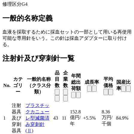
修理区分
G4
一般的名称定義
血液を採取するために採血セットの一部として用いる再使用
可能な専用針をいう。この針は採血アダプターに取り付け
る。
注射針及び穿刺針一覧
品
企
年間
カテ
一般的名称
目
業
平均
総出
成長率
国産比
No.
ゴリ
（クラス分
数
数
価格
荷額
率
ー
類）
注射
プラスチッ
器具
クカニュー
152.8
8.36
億円/
万円/
1
及び
レ型滅菌済
43
11
+5.5%
84.9%
年
千個
穿刺
み穿刺針
器具
(Ⅱ)