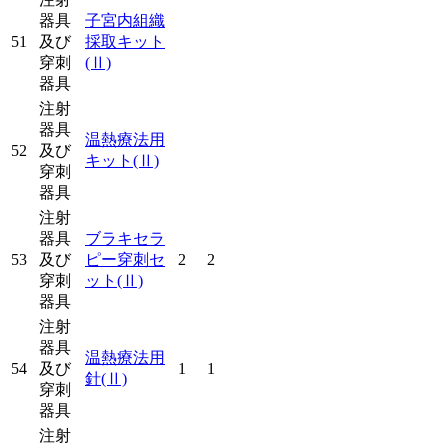
器具
子宮内組織
51
及び
採取キット
穿刺
(Ⅱ)
器具
注射
器具
温熱療法用
52
及び
キット
(Ⅱ)
穿刺
器具
注射
器具
ブラキセラ
53
及び
ピー穿刺セ
2
2
穿刺
ット
(Ⅱ)
器具
注射
器具
温熱療法用
54
及び
1
1
針
(Ⅱ)
穿刺
器具
注射