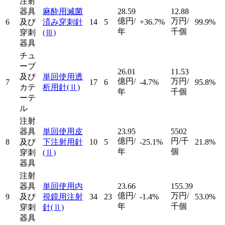
注射
器具
麻酔用滅菌
28.59
12.88
億円/
万円/
6
及び
済み穿刺針
14
5
+36.7%
99.9%
年
千個
穿刺
(Ⅲ)
器具
チュ
ーブ
26.01
11.53
及び
単回使用透
億円/
万円/
7
17
6
-4.7%
95.8%
カテ
析用針
(Ⅱ)
年
千個
ーテ
ル
注射
器具
単回使用皮
23.95
5502
億円/
円/千
8
及び
下注射用針
10
5
-25.1%
21.8%
年
個
穿刺
(Ⅱ)
器具
注射
器具
単回使用内
23.66
155.39
億円/
万円/
9
及び
視鏡用注射
34
23
-1.4%
53.0%
年
千個
穿刺
針
(Ⅱ)
器具