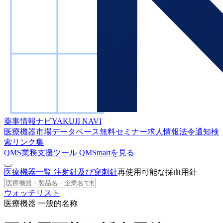
薬事情報ナビ
YAKUJI NAVI
医療機器市場データベース
無料セミナー
求人情報
法令通知検
索
リンク集
QMS業務支援ツール
QMSmartを見る
医療機器一覧
注射針及び穿刺針
再使用可能な採血用針
ウォッチリスト
医療機器 一般的名称