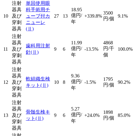
注射
単回使用眼
器具
科手術用チ
18.95
3500
億円/
10
及び
ューブ付カ
27
13
+339.8%
9.1%
円/個
年
穿刺
ニューレ
器具
(Ⅱ)
注射
器具
11.99
4868
歯科用注射
億円/
円/千
11
及び
9
6
-13.5%
100.0%
針
(Ⅱ)
年
個
穿刺
器具
注射
器具
9.36
軟組織生検
1795
億円/
12
及び
10
8
-1.5%
90.2%
円/個
キット
(Ⅱ)
年
穿刺
器具
注射
器具
5.27
骨髄生検キ
1898
億円/
13
及び
9
6
+24.0%
85.0%
円/個
ット
(Ⅱ)
年
穿刺
器具
注射