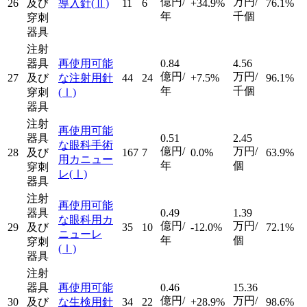
億円/
万円/
26
及び
導入針
(Ⅱ)
11
6
+34.9%
76.1%
年
千個
穿刺
器具
注射
器具
再使用可能
0.84
4.56
億円/
万円/
27
及び
な注射用針
44
24
+7.5%
96.1%
年
千個
穿刺
(Ⅰ)
器具
注射
再使用可能
器具
0.51
2.45
な眼科手術
億円/
万円/
28
及び
167
7
0.0%
63.9%
用カニュー
年
個
穿刺
レ
(Ⅰ)
器具
注射
再使用可能
器具
0.49
1.39
な眼科用カ
億円/
万円/
29
及び
35
10
-12.0%
72.1%
ニューレ
年
個
穿刺
(Ⅰ)
器具
注射
器具
再使用可能
0.46
15.36
億円/
万円/
30
及び
な生検用針
34
22
+28.9%
98.6%