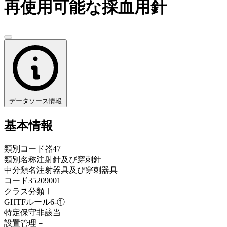
再使用可能な採血用針
データソース情報
基本情報
類別コード
器47
類別名称
注射針及び穿刺針
中分類名
注射器具及び穿刺器具
コード
35209001
クラス分類
Ⅰ
GHTFルール
6-①
特定保守
非該当
設置管理
－