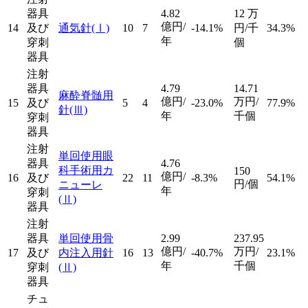
器具
4.82
12
万
億円/
14
及び
通気針
(Ⅰ)
10
7
-14.1%
円/千
34.3%
年
穿刺
個
器具
注射
器具
4.79
14.71
麻酔脊髄用
億円/
万円/
15
及び
5
4
-23.0%
77.9%
針
(Ⅲ)
年
千個
穿刺
器具
注射
単回使用眼
器具
4.76
科手術用カ
150
億円/
16
及び
22
11
-8.3%
54.1%
円/個
ニューレ
年
穿刺
(Ⅱ)
器具
注射
器具
単回使用骨
2.99
237.95
億円/
万円/
17
及び
内注入用針
16
13
-40.7%
23.1%
年
千個
穿刺
(Ⅱ)
器具
チュ