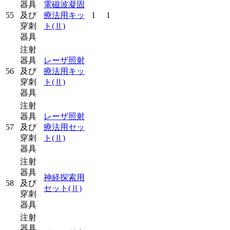
器具
電磁波凝固
55
及び
療法用キッ
1
1
穿刺
ト
(Ⅱ)
器具
注射
器具
レーザ照射
56
及び
療法用キッ
穿刺
ト
(Ⅱ)
器具
注射
器具
レーザ照射
57
及び
療法用セッ
穿刺
ト
(Ⅱ)
器具
注射
器具
神経探索用
58
及び
セット
(Ⅱ)
穿刺
器具
注射
器具