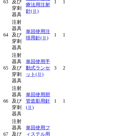
63
及び
1
1
療法用注射
穿刺
針
(Ⅱ)
器具
注射
器具
単回使用注
64
及び
1
1
排用針
(Ⅱ)
穿刺
器具
注射
器具
単回使用手
65
及び
動式ランセ
3
2
穿刺
ット
(Ⅱ)
器具
注射
器具
単回使用胆
66
及び
管造影用針
1
1
穿刺
(Ⅱ)
器具
注射
器具
単回使用フ
67
及び
ィステル用