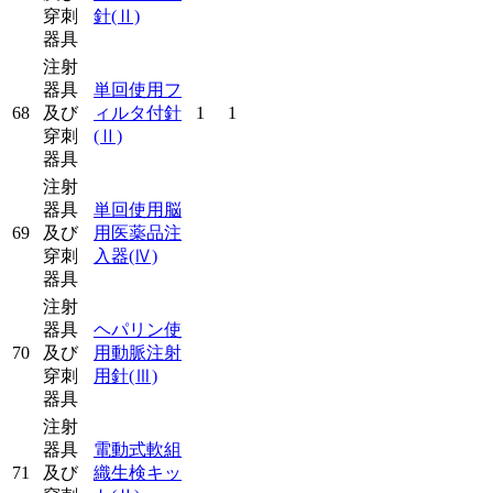
穿刺
針
(Ⅱ)
器具
注射
器具
単回使用フ
68
及び
ィルタ付針
1
1
穿刺
(Ⅱ)
器具
注射
器具
単回使用脳
69
及び
用医薬品注
穿刺
入器
(Ⅳ)
器具
注射
器具
ヘパリン使
70
及び
用動脈注射
穿刺
用針
(Ⅲ)
器具
注射
器具
電動式軟組
71
及び
織生検キッ