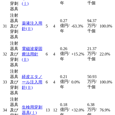
年
千個
穿刺
(Ⅰ)
器具
注射
器具
0.27
94.37
薬液注入用
億円/
万円/
31
及び
5
4
-63.3%
100.0%
針
(Ⅱ)
年
千個
穿刺
器具
注射
器具
電磁波凝固
0.26
21.37
億円/
万円/
32
及び
療法用針
6
4
+15.2%
22.0%
年
千個
穿刺
(Ⅱ)
器具
注射
器具
経皮エタノ
0.21
50.93
億円/
万円/
33
及び
ール注入用
6
4
0.0%
100.0%
年
千個
穿刺
針
(Ⅱ)
器具
注射
器具
0.18
6.38
生検用穿刺
億円/
万円/
34
及び
13
12
+32.0%
76.9%
器具
(Ⅰ)
年
個