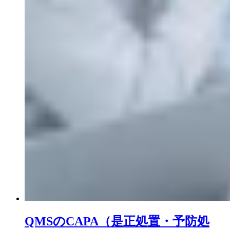
QMSのCAPA（是正処置・予防処