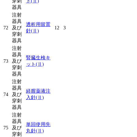
穿刺
ト
(Ⅱ)
器具
注射
器具
透析用留置
72
及び
12
3
針
(Ⅱ)
穿刺
器具
注射
器具
腎臓生検キ
73
及び
ット
(Ⅱ)
穿刺
器具
注射
器具
経膣薬液注
74
及び
入針
(Ⅱ)
穿刺
器具
注射
器具
単回使用先
75
及び
丸針
(Ⅱ)
穿刺