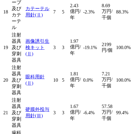
ーブ
2.43
8.69
及び
カテーテル
億円/
万円/
18
7
5
-2.3%
88.3%
カテ
用針
(Ⅱ)
年
千個
ーテ
ル
注射
器具
画像誘引生
1.97
2199
億円/
19
及び
検キット
3
3
-19.1%
100.0%
円/個
年
穿刺
(Ⅱ)
器具
注射
器具
1.81
7.21
眼科用針
億円/
万円/
20
及び
10
5
0.0%
100.0%
(Ⅱ)
年
千個
穿刺
器具
注射
器具
1.67
57.58
硬膜外投与
億円/
万円/
21
及び
3
3
-6.4%
99.4%
用針
(Ⅲ)
年
千個
穿刺
器具
歯科