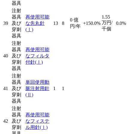
器具
注射
器具
再使用可能
1.55
0
億
万円/
39
及び
な先丸針
13
8
+150.0%
0.0%
円/年
千個
穿刺
(Ⅰ)
器具
注射
器具
再使用可能
40
及び
なフィルタ
穿刺
付針
(Ⅰ)
器具
注射
器具
単回使用動
41
及び
脈注射用針
1
1
穿刺
(Ⅱ)
器具
注射
器具
再使用可能
42
及び
なフィステ
穿刺
ル用針
(Ⅰ)
器具