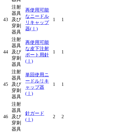
注射
再使用可能
器具
なニードル
43
及び
1
1
リキャップ
穿刺
器
(Ⅰ)
器具
注射
再使用可能
器具
な皮下注射
44
及び
1
1
ポート用針
穿刺
(Ⅰ)
器具
注射
単回使用ニ
器具
ードルリキ
45
及び
1
1
ャップ器
穿刺
(Ⅰ)
器具
注射
器具
針ガード
46
及び
2
2
(Ⅰ)
穿刺
器具