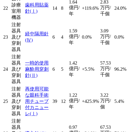
1.64
2.83
診療
歯科用貼薬
億円/
万円/
22
14
8
+119.6%
24.0%
室用
針
(Ⅰ)
年
千個
機器
注射
器具
1.59
3.09
経中隔用針
億円/
万円/
23
及び
6
4
0.0%
0.0%
(Ⅳ)
年
千個
穿刺
器具
注射
器具
一時的使用
1.42
57.53
億円/
万円/
24
及び
麻酔用穿刺
6
5
+5.5%
96.2%
年
千個
穿刺
針
(Ⅱ)
器具
注射
再使用可能
器具
な眼科手術
1.22
3.22
億円/
万円/
25
及び
用チューブ
39
12
+425.9%
5.4%
年
個
穿刺
付カニュー
器具
レ
(Ⅰ)
注射
器具
0.97
67.53