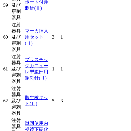
ポート付穿
59
及び
刺針
(Ⅱ)
穿刺
器具
注射
器具
マーカ挿入
60
及び
用セット
3
1
穿刺
(Ⅱ)
器具
注射
プラスチッ
器具
クカニュー
61
及び
1
1
レ型腹部用
穿刺
穿刺針
(Ⅱ)
器具
注射
器具
脳生検キッ
62
及び
5
3
ト
(Ⅱ)
穿刺
器具
注射
単回使用内
器具
視鏡下硬化