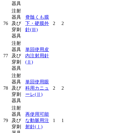
器具
注射
器具
脊髄くも膜
76
及び
下・硬膜外
2
2
穿刺
針
(Ⅲ)
器具
注射
器具
単回使用皮
77
及び
内注射用針
穿刺
(Ⅱ)
器具
注射
器具
単回使用眼
78
及び
科用カニュ
2
2
穿刺
ーレ
(Ⅱ)
器具
注射
器具
再使用可能
79
及び
な動脈用注
1
1
穿刺
射針
(Ⅰ)
器具