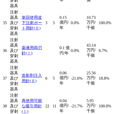
穿刺
器具
注射
器具
単回使用皮
0.15
10.73
億円/
万円/
35
及び
下注射ポー
3
3
0.0%
100.0%
年
千個
穿刺
ト用針
(Ⅱ)
器具
注射
器具
43.14
薬液用両刃
0.1
億
万円/
36
及び
0.0%
6.7%
針
(Ⅰ)
円/年
千個
穿刺
器具
注射
器具
0.06
25.56
造影剤注入
億円/
万円/
37
及び
6
5
-21.6%
18.8%
用針
(Ⅱ)
年
千個
穿刺
器具
注射
器具
再使用可能
0.04
5.95
億円/
万円/
38
及び
な吸引用針
22
11
-21.7%
100.0%
年
千個
穿刺
(Ⅰ)