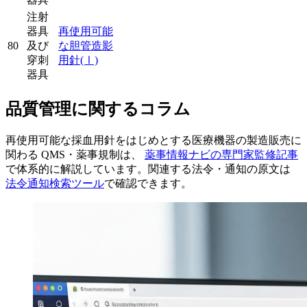
注射
器具
再使用可能
80
及び
な胆管造影
穿刺
用針
(Ⅰ)
器具
品質管理に関するコラム
再使用可能な採血用針をはじめとする医療機器の製造販売に
関わる QMS・薬事規制は、
薬事情報ナビの専門家監修記事
で体系的に解説しています。関連する法令・通知の原文は
法令通知検索ツール
で確認できます。