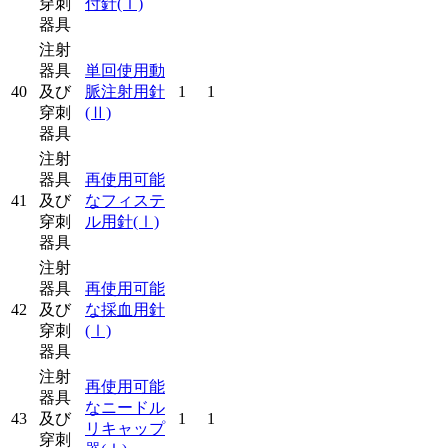
穿刺
付針
(Ⅰ)
器具
注射
器具
単回使用動
40
及び
脈注射用針
1
1
穿刺
(Ⅱ)
器具
注射
器具
再使用可能
41
及び
なフィステ
穿刺
ル用針
(Ⅰ)
器具
注射
器具
再使用可能
42
及び
な採血用針
穿刺
(Ⅰ)
器具
注射
再使用可能
器具
なニードル
43
及び
1
1
リキャップ
穿刺