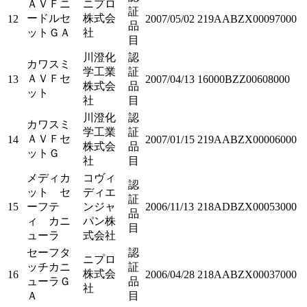
ＡＶＦニ
ニプロ
証
ードルセ
株式会
12
2007/05/02
219AABZX00097000
品
ットＧＡ
社
目
川澄化
認
カワスミ
学工業
証
ＡＶＦセ
13
2007/04/13
16000BZZ00608000
株式会
品
ット
社
目
川澄化
認
カワスミ
学工業
証
ＡＶＦセ
14
2007/01/15
219AABZX00006000
株式会
品
ットＧ
社
目
メディカ
コヴィ
認
ット セ
ディエ
証
15
ーフテ
ンジャ
2006/11/13
218ADBZX00053000
品
ィ カニ
パン株
目
ューラ
式会社
セーフタ
認
ニプロ
ッチカニ
証
株式会
16
2006/04/28
218AABZX00037000
ューラＧ
品
社
Ａ
目