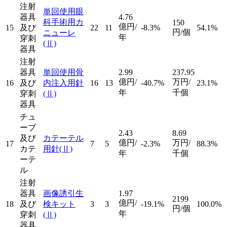
注射
単回使用眼
器具
4.76
科手術用カ
150
億円/
15
及び
22
11
-8.3%
54.1%
円/個
ニューレ
年
穿刺
(Ⅱ)
器具
注射
器具
単回使用骨
2.99
237.95
億円/
万円/
16
及び
内注入用針
16
13
-40.7%
23.1%
年
千個
穿刺
(Ⅱ)
器具
チュ
ーブ
2.43
8.69
及び
カテーテル
億円/
万円/
17
7
5
-2.3%
88.3%
カテ
用針
(Ⅱ)
年
千個
ーテ
ル
注射
器具
画像誘引生
1.97
2199
億円/
18
及び
検キット
3
3
-19.1%
100.0%
円/個
年
穿刺
(Ⅱ)
器具