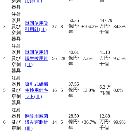
年
個
穿刺
用針
(Ⅱ)
器具
注射
器具
50.35
447.79
単回使用吸
億円/
万円/
3
及び
37
8
+104.2%
84.8%
引用針
(Ⅱ)
年
千個
穿刺
器具
注射
器具
単回使用組
40.61
41.13
億円/
万円/
4
及び
織生検用針
56
28
-7.2%
95.5%
年
千個
穿刺
(Ⅱ)
器具
注射
器具
吸引式組織
37.55
6.2
万
億円/
5
及び
生検用針キ
16
5
-13.0%
0.0%
円/個
年
穿刺
ット
(Ⅱ)
器具
注射
器具
麻酔用滅菌
28.59
12.88
億円/
万円/
6
及び
済み穿刺針
14
5
+36.7%
99.9%
年
千個
穿刺
(Ⅲ)