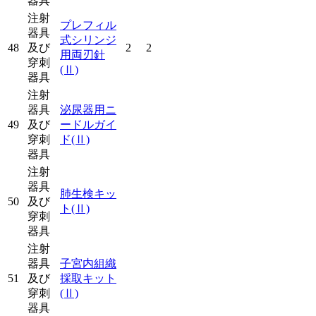
器具
注射
プレフィル
器具
式シリンジ
48
及び
2
2
用両刃針
穿刺
(Ⅱ)
器具
注射
器具
泌尿器用ニ
49
及び
ードルガイ
穿刺
ド
(Ⅱ)
器具
注射
器具
肺生検キッ
50
及び
ト
(Ⅱ)
穿刺
器具
注射
器具
子宮内組織
51
及び
採取キット
穿刺
(Ⅱ)
器具