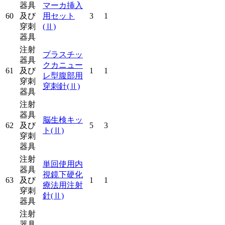
器具
マーカ挿入
60
及び
用セット
3
1
穿刺
(Ⅱ)
器具
注射
プラスチッ
器具
クカニュー
61
及び
1
1
レ型腹部用
穿刺
穿刺針
(Ⅱ)
器具
注射
器具
脳生検キッ
62
及び
5
3
ト
(Ⅱ)
穿刺
器具
注射
単回使用内
器具
視鏡下硬化
63
及び
1
1
療法用注射
穿刺
針
(Ⅱ)
器具
注射
器具