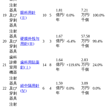
注射
器具
1.81
7.21
眼科用針
億円/
万円/
19
及び
10
5
0.0%
100.0%
(Ⅱ)
年
千個
穿刺
器具
注射
器具
1.67
57.58
硬膜外投与
億円/
万円/
20
及び
3
3
-6.4%
99.4%
用針
(Ⅲ)
年
千個
穿刺
器具
歯科
1.64
2.83
診療
歯科用貼薬
億円/
万円/
21
14
8
+119.6%
24.0%
室用
針
(Ⅰ)
年
千個
機器
注射
器具
1.59
3.09
経中隔用針
億円/
万円/
22
及び
6
4
0.0%
0.0%
(Ⅳ)
年
千個
穿刺
器具
注射