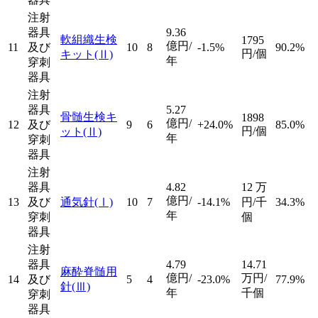
注射
器具
9.36
軟組織生検
1795
億円/
11
及び
10
8
-1.5%
90.2%
円/個
キット
(Ⅱ)
年
穿刺
器具
注射
器具
5.27
骨髄生検キ
1898
億円/
12
及び
9
6
+24.0%
85.0%
円/個
ット
(Ⅱ)
年
穿刺
器具
注射
器具
4.82
12
万
億円/
13
及び
通気針
(Ⅰ)
10
7
-14.1%
円/千
34.3%
年
穿刺
個
器具
注射
器具
4.79
14.71
麻酔脊髄用
億円/
万円/
14
及び
5
4
-23.0%
77.9%
針
(Ⅲ)
年
千個
穿刺
器具