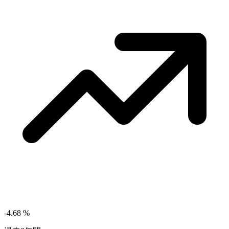
-4.68
%