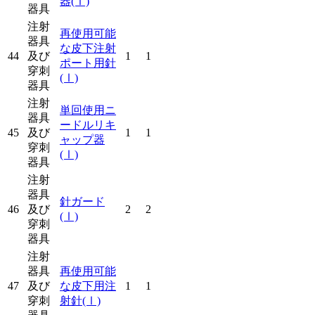
器
(Ⅰ)
器具
注射
再使用可能
器具
な皮下注射
44
及び
1
1
ポート用針
穿刺
(Ⅰ)
器具
注射
単回使用ニ
器具
ードルリキ
45
及び
1
1
ャップ器
穿刺
(Ⅰ)
器具
注射
器具
針ガード
46
及び
2
2
(Ⅰ)
穿刺
器具
注射
器具
再使用可能
47
及び
な皮下用注
1
1
穿刺
射針
(Ⅰ)