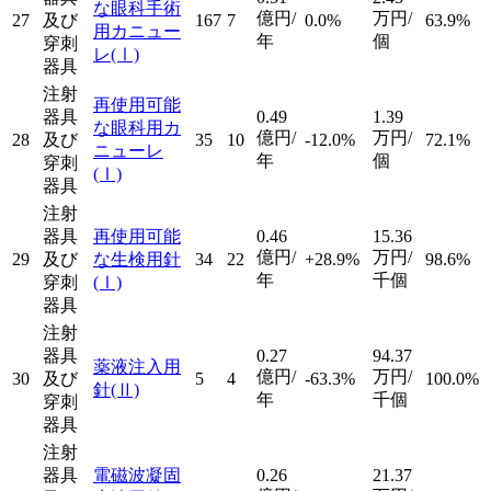
な眼科手術
億円/
万円/
27
及び
167
7
0.0%
63.9%
用カニュー
年
個
穿刺
レ
(Ⅰ)
器具
注射
再使用可能
器具
0.49
1.39
な眼科用カ
億円/
万円/
28
及び
35
10
-12.0%
72.1%
ニューレ
年
個
穿刺
(Ⅰ)
器具
注射
器具
再使用可能
0.46
15.36
億円/
万円/
29
及び
な生検用針
34
22
+28.9%
98.6%
年
千個
穿刺
(Ⅰ)
器具
注射
器具
0.27
94.37
薬液注入用
億円/
万円/
30
及び
5
4
-63.3%
100.0%
針
(Ⅱ)
年
千個
穿刺
器具
注射
器具
電磁波凝固
0.26
21.37