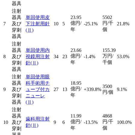
器具
注射
器具
単回使用皮
23.95
5502
億円/
円/千
7
及び
下注射用針
10
5
-25.1%
21.8%
年
個
穿刺
(Ⅱ)
器具
注射
器具
単回使用内
23.66
155.39
億円/
万円/
8
及び
視鏡用注射
34
23
-1.4%
53.0%
年
千個
穿刺
針
(Ⅱ)
器具
注射
単回使用眼
器具
科手術用チ
18.95
3500
億円/
9
及び
ューブ付カ
27
13
+339.8%
9.1%
円/個
年
穿刺
ニューレ
器具
(Ⅱ)
注射
器具
11.99
4868
歯科用注射
億円/
円/千
10
及び
9
6
-13.5%
100.0%
針
(Ⅱ)
年
個
穿刺
器具