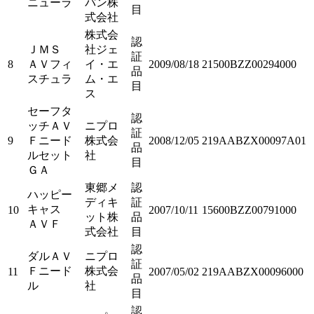
ニューラ
パン株
目
式会社
株式会
認
ＪＭＳ
社ジェ
証
8
ＡＶフィ
イ・エ
2009/08/18
21500BZZ00294000
品
スチュラ
ム・エ
目
ス
セーフタ
認
ッチＡＶ
ニプロ
証
9
Ｆニード
株式会
2008/12/05
219AABZX00097A01
品
ルセット
社
目
ＧＡ
東郷メ
認
ハッピー
ディキ
証
キャス
10
2007/10/11
15600BZZ00791000
ット株
品
ＡＶＦ
式会社
目
認
ダルＡＶ
ニプロ
証
Ｆニード
株式会
11
2007/05/02
219AABZX00096000
品
ル
社
目
認