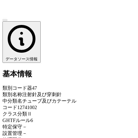
データソース情報
基本情報
類別コード
器47
類別名称
注射針及び穿刺針
中分類名
チューブ及びカテーテル
コード
12741002
クラス分類
Ⅱ
GHTFルール
6
特定保守
－
設置管理
－