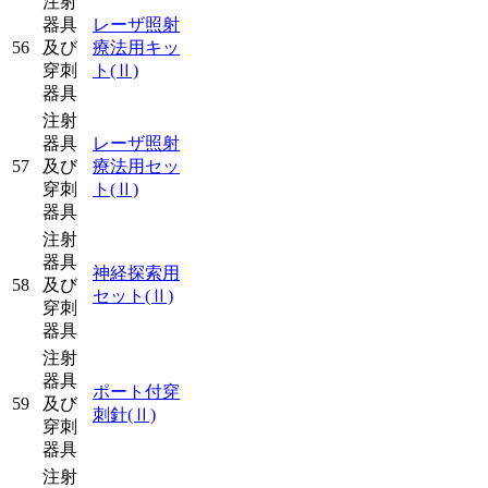
注射
器具
レーザ照射
56
及び
療法用キッ
穿刺
ト
(Ⅱ)
器具
注射
器具
レーザ照射
57
及び
療法用セッ
穿刺
ト
(Ⅱ)
器具
注射
器具
神経探索用
58
及び
セット
(Ⅱ)
穿刺
器具
注射
器具
ポート付穿
59
及び
刺針
(Ⅱ)
穿刺
器具
注射