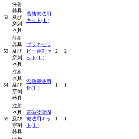
注射
器具
温熱療法用
52
及び
キット
(Ⅱ)
穿刺
器具
注射
器具
ブラキセラ
53
及び
ピー穿刺セ
2
2
穿刺
ット
(Ⅱ)
器具
注射
器具
温熱療法用
54
及び
1
1
針
(Ⅱ)
穿刺
器具
注射
器具
電磁波凝固
55
及び
療法用キッ
1
1
穿刺
ト
(Ⅱ)
器具