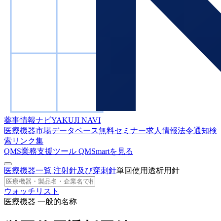
薬事情報ナビ
YAKUJI NAVI
医療機器市場データベース
無料セミナー
求人情報
法令通知検
索
リンク集
QMS業務支援ツール
QMSmartを見る
医療機器一覧
注射針及び穿刺針
単回使用透析用針
ウォッチリスト
医療機器 一般的名称