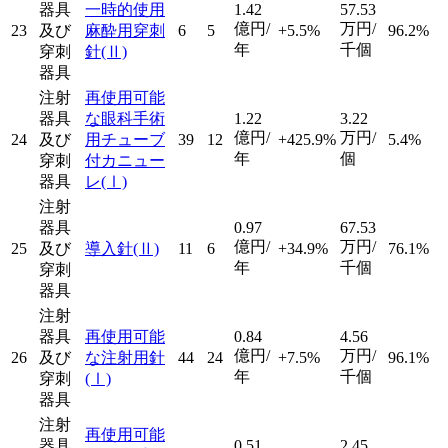
器具
一時的使用
1.42
57.53
億円/
万円/
23
及び
麻酔用穿刺
6
5
+5.5%
96.2%
年
千個
穿刺
針
(Ⅱ)
器具
注射
再使用可能
器具
な眼科手術
1.22
3.22
億円/
万円/
24
及び
用チューブ
39
12
+425.9%
5.4%
年
個
穿刺
付カニュー
器具
レ
(Ⅰ)
注射
器具
0.97
67.53
億円/
万円/
25
及び
導入針
(Ⅱ)
11
6
+34.9%
76.1%
年
千個
穿刺
器具
注射
器具
再使用可能
0.84
4.56
億円/
万円/
26
及び
な注射用針
44
24
+7.5%
96.1%
年
千個
穿刺
(Ⅰ)
器具
注射
再使用可能
器具
0.51
2.45