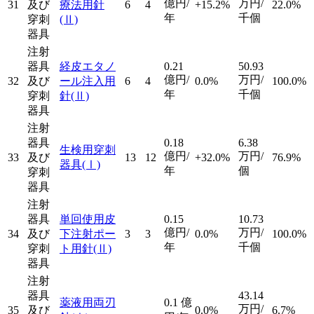
億円/
万円/
31
及び
療法用針
6
4
+15.2%
22.0%
年
千個
穿刺
(Ⅱ)
器具
注射
器具
経皮エタノ
0.21
50.93
億円/
万円/
32
及び
ール注入用
6
4
0.0%
100.0%
年
千個
穿刺
針
(Ⅱ)
器具
注射
器具
0.18
6.38
生検用穿刺
億円/
万円/
33
及び
13
12
+32.0%
76.9%
器具
(Ⅰ)
年
個
穿刺
器具
注射
器具
単回使用皮
0.15
10.73
億円/
万円/
34
及び
下注射ポー
3
3
0.0%
100.0%
年
千個
穿刺
ト用針
(Ⅱ)
器具
注射
器具
43.14
薬液用両刃
0.1
億
万円/
35
及び
0.0%
6.7%