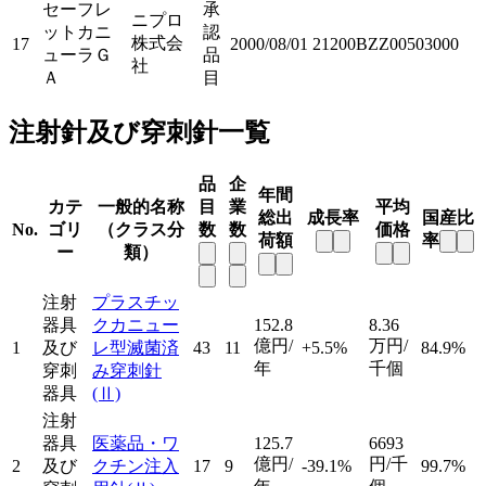
セーフレ
承
ニプロ
ットカニ
認
株式会
17
2000/08/01
21200BZZ00503000
ューラＧ
品
社
Ａ
目
注射針及び穿刺針一覧
品
企
年間
カテ
一般的名称
目
業
平均
総出
成長率
国産比
No.
ゴリ
（クラス分
数
数
価格
荷額
率
ー
類）
注射
プラスチッ
器具
クカニュー
152.8
8.36
億円/
万円/
1
及び
レ型滅菌済
43
11
+5.5%
84.9%
年
千個
穿刺
み穿刺針
器具
(Ⅱ)
注射
器具
医薬品・ワ
125.7
6693
億円/
円/千
2
及び
クチン注入
17
9
-39.1%
99.7%