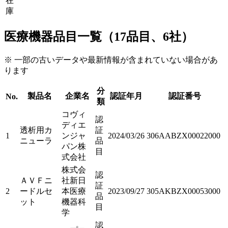
在
庫
医療機器品目一覧（17品目、6社）
※ 一部の古いデータや最新情報が含まれていない場合があ
ります
分
製品名
企業名
認証年月
認証番号
No.
類
コヴィ
認
ディエ
透析用カ
証
1
ンジャ
2024/03/26
306AABZX00022000
ニューラ
品
パン株
目
式会社
株式会
認
ＡＶＦニ
社新日
証
2
ードルセ
本医療
2023/09/27
305AKBZX00053000
品
ット
機器科
目
学
認