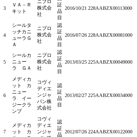
ニプロ
ＶＡ－Ｒ
証
株式会
3
2016/10/21
228AABZX00113000
キット
品
社
目
シールタ
認
ニプロ
ッチカニ
証
株式会
4
2016/07/26
228AABZX00081000
ューラＧ
品
社
Ａ
目
認
シールカ
ニプロ
証
ニュー
株式会
5
2013/03/25
225AABZX00049000
品
ラ ＧＡ
社
目
メディカ
コヴィ
ット カ
認
ディエ
ニュー
証
ンジャ
6
2013/02/27
225AABZX00034000
ラ イー
品
パン株
ジークラ
目
式会社
ンプ
コヴィ
認
メディカ
ディエ
証
7
ット カ
ンジャ
2012/07/26
224AABZX00122000
品