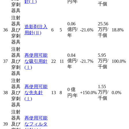
針
(Ⅰ)
円/年
千個
穿刺
器具
注射
器具
0.06
25.56
造影剤注入
億円/
万円/
36
及び
6
5
-21.6%
18.8%
用針
(Ⅱ)
年
千個
穿刺
器具
注射
器具
再使用可能
0.04
5.95
億円/
万円/
37
及び
な吸引用針
22
11
-21.7%
100.0%
年
千個
穿刺
(Ⅰ)
器具
注射
器具
再使用可能
1.55
0
億
万円/
38
及び
な先丸針
13
8
+150.0%
0.0%
円/年
千個
穿刺
(Ⅰ)
器具
注射
器具
再使用可能
39
及び
なフィルタ