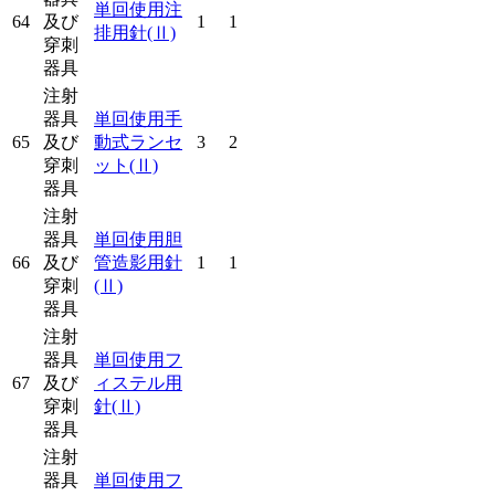
単回使用注
64
及び
1
1
排用針
(Ⅱ)
穿刺
器具
注射
器具
単回使用手
65
及び
動式ランセ
3
2
穿刺
ット
(Ⅱ)
器具
注射
器具
単回使用胆
66
及び
管造影用針
1
1
穿刺
(Ⅱ)
器具
注射
器具
単回使用フ
67
及び
ィステル用
穿刺
針
(Ⅱ)
器具
注射
器具
単回使用フ