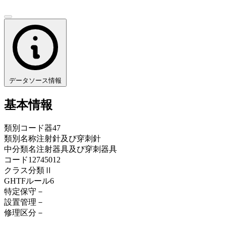
データソース情報
基本情報
類別コード
器47
類別名称
注射針及び穿刺針
中分類名
注射器具及び穿刺器具
コード
12745012
クラス分類
Ⅱ
GHTFルール
6
特定保守
－
設置管理
－
修理区分
－