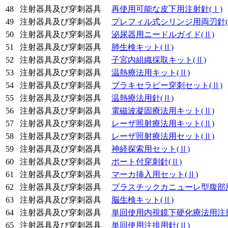
48
注射器具及び穿刺器具
再使用可能な皮下用注射針
(Ⅰ)
49
注射器具及び穿刺器具
プレフィル式シリンジ用両刃針
50
注射器具及び穿刺器具
泌尿器用ニードルガイド
(Ⅱ)
51
注射器具及び穿刺器具
肺生検キット
(Ⅱ)
52
注射器具及び穿刺器具
子宮内組織採取キット
(Ⅱ)
53
注射器具及び穿刺器具
温熱療法用キット
(Ⅱ)
54
注射器具及び穿刺器具
ブラキセラピー穿刺セット
(Ⅱ)
55
注射器具及び穿刺器具
温熱療法用針
(Ⅱ)
56
注射器具及び穿刺器具
電磁波凝固療法用キット
(Ⅱ)
57
注射器具及び穿刺器具
レーザ照射療法用キット
(Ⅱ)
58
注射器具及び穿刺器具
レーザ照射療法用セット
(Ⅱ)
59
注射器具及び穿刺器具
神経探索用セット
(Ⅱ)
60
注射器具及び穿刺器具
ポート付穿刺針
(Ⅱ)
61
注射器具及び穿刺器具
マーカ挿入用セット
(Ⅱ)
62
注射器具及び穿刺器具
プラスチックカニューレ型腹部
63
注射器具及び穿刺器具
脳生検キット
(Ⅱ)
64
注射器具及び穿刺器具
単回使用内視鏡下硬化療法用注
65
注射器具及び穿刺器具
単回使用注排用針
(Ⅱ)