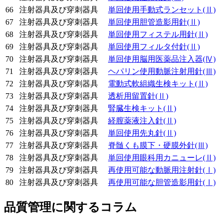
66
注射器具及び穿刺器具
単回使用手動式ランセット
(Ⅱ)
67
注射器具及び穿刺器具
単回使用胆管造影用針
(Ⅱ)
68
注射器具及び穿刺器具
単回使用フィステル用針
(Ⅱ)
69
注射器具及び穿刺器具
単回使用フィルタ付針
(Ⅱ)
70
注射器具及び穿刺器具
単回使用脳用医薬品注入器
(Ⅳ)
71
注射器具及び穿刺器具
ヘパリン使用動脈注射用針
(Ⅲ)
72
注射器具及び穿刺器具
電動式軟組織生検キット
(Ⅱ)
73
注射器具及び穿刺器具
透析用留置針
(Ⅱ)
74
注射器具及び穿刺器具
腎臓生検キット
(Ⅱ)
75
注射器具及び穿刺器具
経膣薬液注入針
(Ⅱ)
76
注射器具及び穿刺器具
単回使用先丸針
(Ⅱ)
77
注射器具及び穿刺器具
脊髄くも膜下・硬膜外針
(Ⅲ)
78
注射器具及び穿刺器具
単回使用眼科用カニューレ
(Ⅱ)
79
注射器具及び穿刺器具
再使用可能な動脈用注射針
(Ⅰ)
80
注射器具及び穿刺器具
再使用可能な胆管造影用針
(Ⅰ)
品質管理に関するコラム