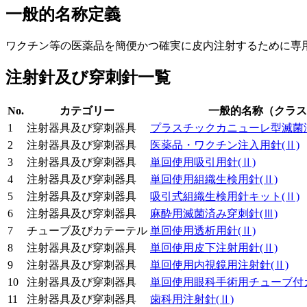
一般的名称定義
ワクチン等の医薬品を簡便かつ確実に皮内注射するために専
注射針及び穿刺針一覧
No.
カテゴリー
一般的名称（クラス
1
注射器具及び穿刺器具
プラスチックカニューレ型滅菌
2
注射器具及び穿刺器具
医薬品・ワクチン注入用針
(Ⅱ)
3
注射器具及び穿刺器具
単回使用吸引用針
(Ⅱ)
4
注射器具及び穿刺器具
単回使用組織生検用針
(Ⅱ)
5
注射器具及び穿刺器具
吸引式組織生検用針キット
(Ⅱ)
6
注射器具及び穿刺器具
麻酔用滅菌済み穿刺針
(Ⅲ)
7
チューブ及びカテーテル
単回使用透析用針
(Ⅱ)
8
注射器具及び穿刺器具
単回使用皮下注射用針
(Ⅱ)
9
注射器具及び穿刺器具
単回使用内視鏡用注射針
(Ⅱ)
10
注射器具及び穿刺器具
単回使用眼科手術用チューブ付
11
注射器具及び穿刺器具
歯科用注射針
(Ⅱ)