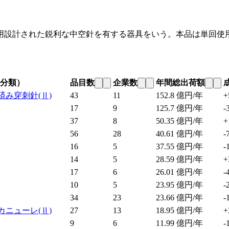
用設計された鋭利な中空針を有する器具をいう。本品は単回使
分類）
品目数
企業数
年間総出荷額
済み穿刺針
(Ⅱ)
43
11
152.8
億円/年
+
17
9
125.7
億円/年
-
37
8
50.35
億円/年
+
56
28
40.61
億円/年
-
16
5
37.55
億円/年
-
14
5
28.59
億円/年
+
17
6
26.01
億円/年
-
10
5
23.95
億円/年
-
34
23
23.66
億円/年
-
カニューレ
(Ⅱ)
27
13
18.95
億円/年
+
9
6
11.99
億円/年
-