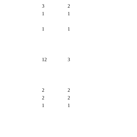
3
2
1
1
1
1
12
3
2
2
2
2
1
1