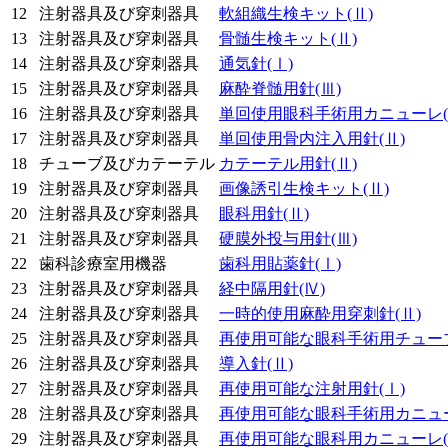
12
注射器具及び穿刺器具
軟組織生検キット
(Ⅱ)
13
注射器具及び穿刺器具
骨髄生検キット
(Ⅱ)
14
注射器具及び穿刺器具
通気針
(Ⅰ)
15
注射器具及び穿刺器具
麻酔脊髄用針
(Ⅲ)
16
注射器具及び穿刺器具
単回使用眼科手術用カニューレ
17
注射器具及び穿刺器具
単回使用骨内注入用針
(Ⅱ)
18
チューブ及びカテーテル
カテーテル用針
(Ⅱ)
19
注射器具及び穿刺器具
画像誘引生検キット
(Ⅱ)
20
注射器具及び穿刺器具
眼科用針
(Ⅱ)
21
注射器具及び穿刺器具
硬膜外投与用針
(Ⅲ)
22
歯科診療室用機器
歯科用貼薬針
(Ⅰ)
23
注射器具及び穿刺器具
経中隔用針
(Ⅳ)
24
注射器具及び穿刺器具
一時的使用麻酔用穿刺針
(Ⅱ)
25
注射器具及び穿刺器具
再使用可能な眼科手術用チュー
26
注射器具及び穿刺器具
導入針
(Ⅱ)
27
注射器具及び穿刺器具
再使用可能な注射用針
(Ⅰ)
28
注射器具及び穿刺器具
再使用可能な眼科手術用カニュ
29
注射器具及び穿刺器具
再使用可能な眼科用カニューレ