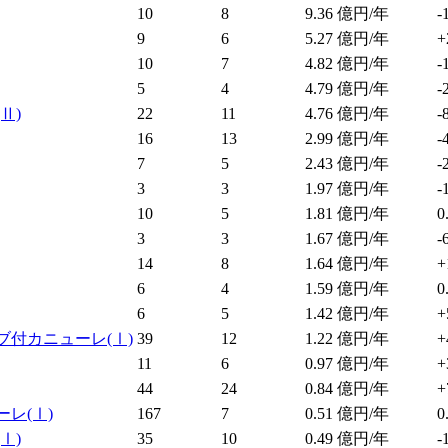
10
8
9.36
億円/年
-
9
6
5.27
億円/年
+
10
7
4.82
億円/年
-
5
4
4.79
億円/年
-
(Ⅱ)
22
11
4.76
億円/年
-
16
13
2.99
億円/年
-
7
5
2.43
億円/年
-
3
3
1.97
億円/年
-
10
5
1.81
億円/年
0
3
3
1.67
億円/年
-
14
8
1.64
億円/年
+
6
4
1.59
億円/年
0
6
5
1.42
億円/年
+
ブ付カニューレ
(Ⅰ)
39
12
1.22
億円/年
+
11
6
0.97
億円/年
+
44
24
0.84
億円/年
+
ーレ
(Ⅰ)
167
7
0.51
億円/年
0
(Ⅰ)
35
10
0.49
億円/年
-