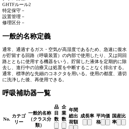
GHTFルール
2
特定保守
－
設置管理
－
修理区分
－
一般的名称定義
通常、通過するガス・空気が高湿度であるため、急速に復水
が貯留する回路（呼吸装置）の内部で使用したり、又は同回
路とともに使用する機器をいう。貯留した液体を定期的に除
去し、進行中の治療又は処置を中断することなく排出する。
通常、標準的な先細のコネクタを用いる。使用の都度、適切
に洗浄した後、再使用できる。
呼吸補助器一覧
品
企
年間
一般的名称
目
業
カテゴ
総出
成長率
平均価
国産比
No.
（クラス分
数
数
リー
荷額
格
率
類）