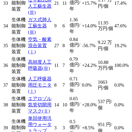
億円/
能制御
33
21
11
+15.7%
17.4%
人工蘇生器
円/個
年
装置
(Ⅲ)
生体機
ガス式肺人
1.36
11.95
億円/
34
能制御
工蘇生器
9
6
+14.0%
47.6%
万円/個
年
装置
(Ⅲ)
生体機
空気・酸素
0.84
9.22
万
億円/
35
能制御
混合装置
27
8
-56.7%
19.2%
円/個
年
装置
(Ⅰ)
生体機
0.79
高頻度人工
10.88
億円/
36
能制御
11
7
+24.2%
100.0%
万円/個
呼吸器
(Ⅲ)
年
装置
生体機
人工呼吸器
0.71
1663
億円/
37
能制御
用圧モニタ
8
7
0.0%
0.0%
円/個
年
装置
(Ⅰ)
生体機
エアロゾル
0.65
537
円/
億円/
38
能制御
気管切開用
14
10
+28.0%
0.0%
個
年
装置
マスク
(Ⅱ)
単回使用汎
生体機
0.5
用ウォータ
951
円/
億円/
能制御
39
3
3
+8.5%
0.0%
トラップ
個