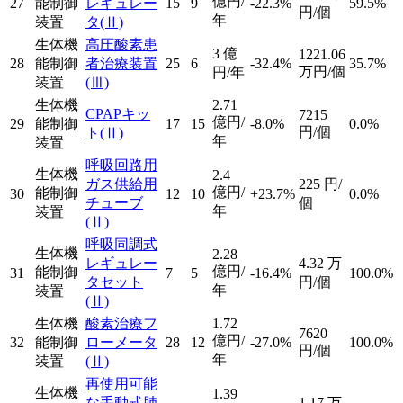
億円/
27
能制御
レギュレー
15
9
-22.3%
59.5%
円/個
年
装置
タ
(Ⅱ)
生体機
高圧酸素患
3
億
1221.06
28
能制御
者治療装置
25
6
-32.4%
35.7%
万円/個
円/年
装置
(Ⅲ)
生体機
2.71
CPAPキッ
7215
億円/
29
能制御
17
15
-8.0%
0.0%
円/個
ト
(Ⅱ)
年
装置
呼吸回路用
生体機
2.4
ガス供給用
225
円/
億円/
能制御
30
12
10
+23.7%
0.0%
チューブ
個
年
装置
(Ⅱ)
呼吸同調式
生体機
2.28
レギュレー
4.32
万
億円/
能制御
31
7
5
-16.4%
100.0%
タセット
円/個
年
装置
(Ⅱ)
生体機
酸素治療フ
1.72
7620
億円/
32
能制御
ローメータ
28
12
-27.0%
100.0%
円/個
年
装置
(Ⅱ)
再使用可能
生体機
1.39
な手動式肺
1.17
万