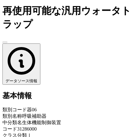
再使用可能な汎用ウォータト
ラップ
データソース情報
基本情報
類別コード
器06
類別名称
呼吸補助器
中分類名
生体機能制御装置
コード
31286000
クラス分類
Ⅰ