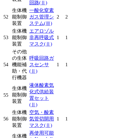
回路
(Ⅱ)
生体機
一酸化窒素
52
能制御
ガス管理シ
2
2
装置
ステム
(Ⅲ)
生体機
エアロゾル
53
能制御
非再呼吸式
1
1
装置
マスク
(Ⅱ)
その他
の生体
呼吸回路ガ
54
機能補
スセンサ
1
1
助・代
(Ⅱ)
行機器
液体酸素気
生体機
化式供給装
能制御
55
置セット
装置
(Ⅱ)
生体機
空気・酸素
56
能制御
気管切開用
1
1
装置
マスク
(Ⅱ)
再使用可能
生体機