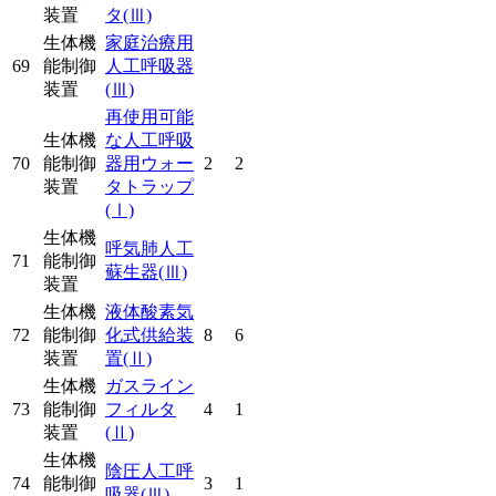
装置
タ
(Ⅲ)
生体機
家庭治療用
69
能制御
人工呼吸器
装置
(Ⅲ)
再使用可能
生体機
な人工呼吸
70
能制御
器用ウォー
2
2
装置
タトラップ
(Ⅰ)
生体機
呼気肺人工
71
能制御
蘇生器
(Ⅲ)
装置
生体機
液体酸素気
72
能制御
化式供給装
8
6
装置
置
(Ⅱ)
生体機
ガスライン
73
能制御
フィルタ
4
1
装置
(Ⅱ)
生体機
陰圧人工呼
74
能制御
3
1
吸器
(Ⅲ)