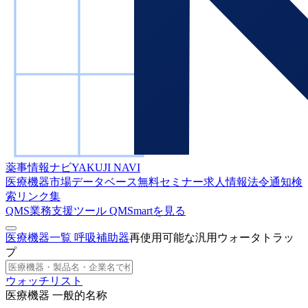
薬事情報ナビ
YAKUJI NAVI
医療機器市場データベース
無料セミナー
求人情報
法令通知検
索
リンク集
QMS業務支援ツール
QMSmartを見る
医療機器一覧
呼吸補助器
再使用可能な汎用ウォータトラッ
プ
ウォッチリスト
医療機器 一般的名称