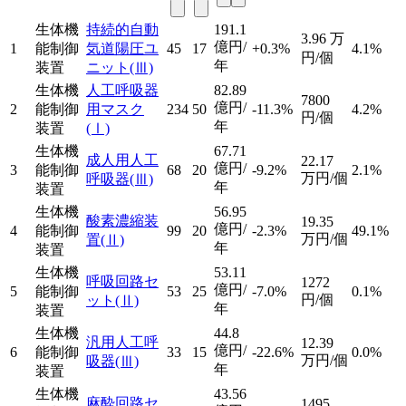
生体機
持続的自動
191.1
3.96
万
億円/
1
能制御
気道陽圧ユ
45
17
+0.3%
4.1%
円/個
年
装置
ニット
(Ⅲ)
生体機
人工呼吸器
82.89
7800
億円/
2
能制御
用マスク
234
50
-11.3%
4.2%
円/個
年
装置
(Ⅰ)
生体機
67.71
成人用人工
22.17
億円/
3
能制御
68
20
-9.2%
2.1%
万円/個
呼吸器
(Ⅲ)
年
装置
生体機
56.95
酸素濃縮装
19.35
億円/
4
能制御
99
20
-2.3%
49.1%
万円/個
置
(Ⅱ)
年
装置
生体機
53.11
呼吸回路セ
1272
億円/
5
能制御
53
25
-7.0%
0.1%
円/個
ット
(Ⅱ)
年
装置
生体機
44.8
汎用人工呼
12.39
億円/
6
能制御
33
15
-22.6%
0.0%
万円/個
吸器
(Ⅲ)
年
装置
生体機
43.56
麻酔回路セ
1495