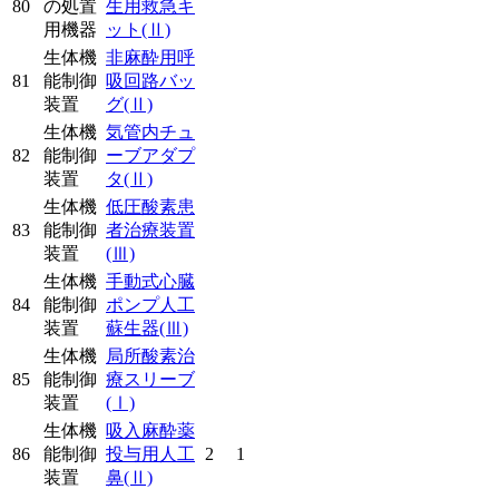
80
の処置
生用救急キ
用機器
ット
(Ⅱ)
生体機
非麻酔用呼
81
能制御
吸回路バッ
装置
グ
(Ⅱ)
生体機
気管内チュ
82
能制御
ーブアダプ
装置
タ
(Ⅱ)
生体機
低圧酸素患
83
能制御
者治療装置
装置
(Ⅲ)
生体機
手動式心臓
84
能制御
ポンプ人工
装置
蘇生器
(Ⅲ)
生体機
局所酸素治
85
能制御
療スリーブ
装置
(Ⅰ)
生体機
吸入麻酔薬
86
能制御
投与用人工
2
1
装置
鼻
(Ⅱ)