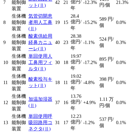
億円/
7
能制御
42
21
-12.3%
21.3%
円/個
ット
(Ⅱ)
年
装置
生体機
気管切開患
28.4
589
円/
億円/
8
能制御
者用人工鼻
19
15
-15.2%
0.0%
個
年
装置
(Ⅱ)
生体機
酸素供給用
28.38
524
円/
億円/
9
能制御
経鼻カニュ
40
23
-1.1%
0.3%
個
年
装置
ーレ
(Ⅱ)
生体機
単回使用人
19.97
895
円/
億円/
10
能制御
工鼻用フィ
30
18
-17.2%
0.0%
個
年
装置
ルタ
(Ⅱ)
生体機
19.02
酸素投与キ
398
円/
億円/
11
能制御
18
11
-4.8%
0.0%
ット
(Ⅱ)
個
年
装置
生体機
13.76
加温加湿器
1.11
万
億円/
12
能制御
37
16
+4.9%
0.0%
(Ⅱ)
円/個
年
装置
生体機
単回使用呼
12.23
537
円/
億円/
13
能制御
吸回路用コ
31
17
-1.2%
0.1%
個
年
装置
ネクタ
(Ⅱ)