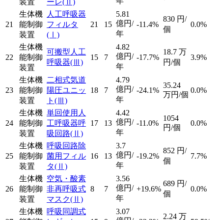
年
装置
ーレ
(Ⅱ)
生体機
人工呼吸器
5.81
830
円/
億円/
21
能制御
フィルタ
21
15
-11.4%
0.0%
個
年
装置
(Ⅰ)
生体機
4.82
可搬型人工
18.7
万
億円/
22
能制御
15
7
-17.7%
3.9%
呼吸器
(Ⅲ)
円/個
年
装置
生体機
二相式気道
4.79
35.24
億円/
23
能制御
陽圧ユニッ
18
7
-24.1%
0.0%
万円/個
年
装置
ト
(Ⅲ)
生体機
単回使用人
4.42
1054
億円/
24
能制御
工呼吸器呼
17
13
-11.0%
0.0%
円/個
年
装置
吸回路
(Ⅱ)
生体機
呼吸回路除
3.7
852
円/
億円/
25
能制御
菌用フィル
16
13
-19.2%
7.7%
個
年
装置
タ
(Ⅱ)
生体機
空気・酸素
3.56
689
円/
億円/
26
能制御
非再呼吸式
8
7
+19.6%
0.0%
個
年
装置
マスク
(Ⅱ)
生体機
呼吸同調式
3.07
2.24
万