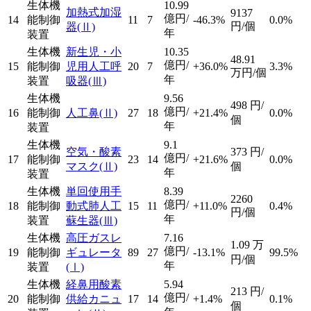
生体機
10.99
加熱式加湿
9137
億円/
14
能制御
11
7
-46.3%
0.0%
円/個
器
(Ⅱ)
年
装置
生体機
新生児・小
10.35
48.91
億円/
15
能制御
児用人工呼
20
7
+36.0%
3.3%
万円/個
年
装置
吸器
(Ⅲ)
生体機
9.56
498
円/
億円/
16
能制御
人工鼻
(Ⅱ)
27
18
+21.4%
0.0%
個
年
装置
生体機
9.1
空気・酸素
373
円/
億円/
17
能制御
23
14
+21.6%
0.0%
マスク
(Ⅱ)
個
年
装置
生体機
単回使用手
8.39
2260
億円/
18
能制御
動式肺人工
15
11
+11.0%
0.4%
円/個
年
装置
蘇生器
(Ⅲ)
生体機
高圧ガスレ
7.16
1.09
万
億円/
19
能制御
ギュレータ
89
27
-13.1%
99.5%
円/個
年
装置
(Ⅰ)
生体機
経鼻用酸素
5.94
213
円/
億円/
20
能制御
供給カニュ
17
14
+1.4%
0.1%
個