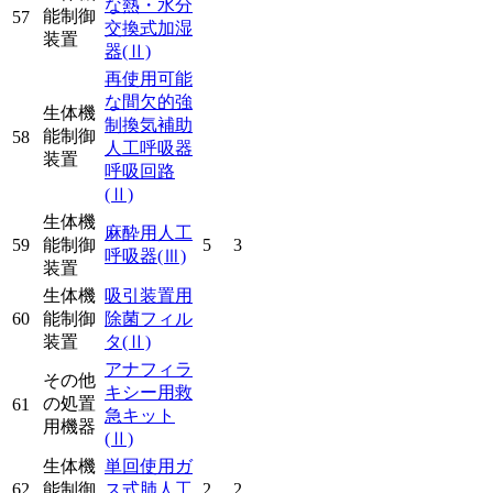
な熱・水分
能制御
57
交換式加湿
装置
器
(Ⅱ)
再使用可能
な間欠的強
生体機
制換気補助
能制御
58
人工呼吸器
装置
呼吸回路
(Ⅱ)
生体機
麻酔用人工
59
能制御
5
3
呼吸器
(Ⅲ)
装置
生体機
吸引装置用
60
能制御
除菌フィル
装置
タ
(Ⅱ)
アナフィラ
その他
キシー用救
の処置
61
急キット
用機器
(Ⅱ)
生体機
単回使用ガ
62
能制御
ス式肺人工
2
2