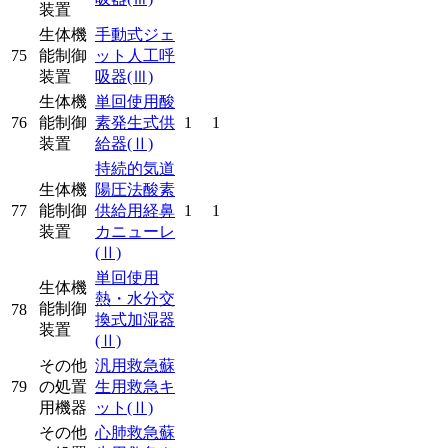
装置
生体機
手動式ジェ
75
能制御
ット人工呼
装置
吸器
(Ⅲ)
生体機
単回使用酸
76
能制御
素発生式供
1
1
装置
給器
(Ⅱ)
持続的気道
生体機
陽圧法酸素
77
能制御
供給用経鼻
1
1
装置
カニューレ
(Ⅱ)
単回使用
生体機
熱・水分交
能制御
78
換式加湿器
装置
(Ⅱ)
その他
汎用救急蘇
79
の処置
生用救急キ
用機器
ット
(Ⅱ)
その他
心肺救急蘇