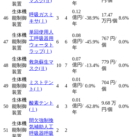
円/個
マスク
(Ⅱ)
年
装置
生体機
0.12
呼吸ガスミ
17.47
億円/
46
能制御
3
4
-38.9%
8.6%
万円/個
キサ
(Ⅰ)
年
装置
単回使用人
生体機
0.08
工呼吸器用
767
円/
億円/
能制御
47
6
6
-45.9%
0.0%
ウォータト
個
年
装置
ラップ
(Ⅰ)
生体機
0.07
救急蘇生マ
779
円/
億円/
48
能制御
10
7
-13.4%
0.0%
スク
(Ⅱ)
個
年
装置
生体機
0.01
ミストテン
704
円/
億円/
49
能制御
4
4
0.0%
0.0%
ト
(Ⅰ)
個
年
装置
生体機
0.01
酸素テント
9.68
万
億円/
50
能制御
4
3
-62.8%
0.0%
(Ⅰ)
円/個
年
装置
間欠強制換
生体機
気補助人工
能制御
51
2
2
呼吸器呼吸
装置