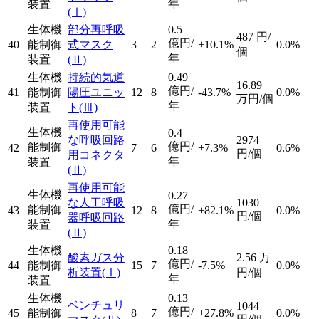
年
装置
(Ⅰ)
生体機
部分再呼吸
0.5
487
円/
億円/
40
能制御
式マスク
3
2
+10.1%
0.0%
個
年
装置
(Ⅱ)
生体機
持続的気道
0.49
16.89
億円/
41
能制御
陽圧ユニッ
12
8
-43.7%
0.0%
万円/個
年
装置
ト
(Ⅲ)
再使用可能
生体機
0.4
な呼吸回路
2974
億円/
能制御
42
7
6
+7.3%
0.6%
円/個
用コネクタ
年
装置
(Ⅱ)
再使用可能
生体機
0.27
な人工呼吸
1030
億円/
能制御
43
12
8
+82.1%
0.0%
円/個
器呼吸回路
年
装置
(Ⅱ)
生体機
0.18
酸素ガス分
2.56
万
億円/
44
能制御
15
7
-7.5%
0.0%
析装置
(Ⅰ)
円/個
年
装置
生体機
0.13
ベンチュリ
1044
億円/
45
能制御
8
7
+27.8%
0.0%