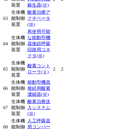
装置
蘇生器
(Ⅲ)
生体機
酸素治療ア
63
能制御
クチベータ
装置
(Ⅲ)
再使用可能
生体機
な能動型機
64
能制御
器接続呼吸
装置
回路用コネ
クタ
(Ⅲ)
生体機
酸素コント
65
能制御
2
2
ローラ
(Ⅱ)
装置
生体機
能動型機器
66
能制御
接続用酸素
装置
濃縮器
(Ⅲ)
生体機
酸素治療送
67
能制御
入システム
装置
(Ⅲ)
生体機
人工呼吸器
68
能制御
用コンバー