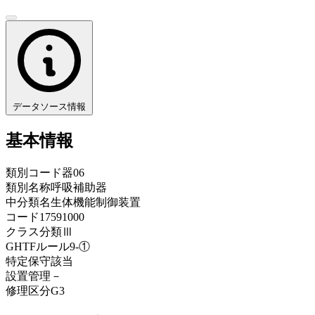
データソース情報
基本情報
類別コード
器06
類別名称
呼吸補助器
中分類名
生体機能制御装置
コード
17591000
クラス分類
Ⅲ
GHTFルール
9-①
特定保守
該当
設置管理
－
修理区分
G3